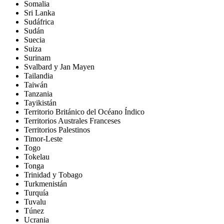
Somalia
Sri Lanka
Sudáfrica
Sudán
Suecia
Suiza
Surinam
Svalbard y Jan Mayen
Tailandia
Taiwán
Tanzania
Tayikistán
Territorio Británico del Océano Índico
Territorios Australes Franceses
Territorios Palestinos
Timor-Leste
Togo
Tokelau
Tonga
Trinidad y Tobago
Turkmenistán
Turquía
Tuvalu
Túnez
Ucrania