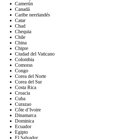
Camerún
Canadá
Caribe neerlandés
Catar
Chad
Chequia
Chile
China
Chipre
Ciudad del Vaticano
Colombia
Comoras
Congo
Corea del Norte
Corea del Sur
Costa Rica
Croacia
Cuba
Curazao
Côte d’Ivoire
Dinamarca
Dominica
Ecuador
Egipto
El Salvador