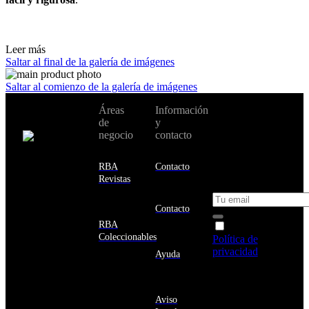
Leer más
Saltar al final de la galería de imágenes
Saltar al comienzo de la galería de imágenes
No te pierdas
Áreas
Información
Cambiar de
todas nuestras
de
y
país:
novedades y
negocio
contacto
ofertas en tu
email y consigue
Estados
un 10% de
RBA
Contacto
Unidos
descuento en tu
Revistas
próxima compra
Afganistán
Albania
Contacto
Alemania
RBA
Acepto la
Andorra
Coleccionables
Política de
Angola
privacidad
y
Ayuda
Anguila
deseo recibir
Antigua
información
y
sobre los
Barbuda
Aviso
productos y
Antártida