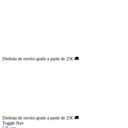
El Jueves con
-60%
¡Márcate el gol de la risa!
Aprovecha hoy
🎉
PACK ATLAS HISTÓRICO
| 👉
Consíguelo hoy al mejor precio
👈
🎁 Suscríbete a tu revista favorita y llévate un
REGALO
EXCLUSIVO
.
¡Aprovecha ya!
⏳¡ÚLTIMO DÍA!
Labores por solo
1€/mes
¡Empieza tu próxima
creación ahora!
🔥¡ÚLTIMO DÍA!
Patrones por solo
1€/mes
¡No te quedes sin tus
patrones favoritos!
Disfruta de envíos gratis a partir de 25€ 🚚
El Jueves con
-60%
¡Márcate el gol de la risa!
Aprovecha hoy
🎉
PACK ATLAS HISTÓRICO
| 👉
Consíguelo hoy al mejor precio
👈
🎁 Suscríbete a tu revista favorita y llévate un
REGALO
EXCLUSIVO
.
¡Aprovecha ya!
⏳¡ÚLTIMO DÍA!
Labores por solo
1€/mes
¡Empieza tu próxima
creación ahora!
🔥¡ÚLTIMO DÍA!
Patrones por solo
1€/mes
¡No te quedes sin tus
patrones favoritos!
Disfruta de envíos gratis a partir de 25€ 🚚
Toggle Nav