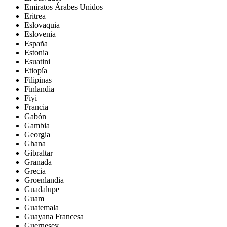
Emiratos Árabes Unidos
Eritrea
Eslovaquia
Eslovenia
España
Estonia
Esuatini
Etiopía
Filipinas
Finlandia
Fiyi
Francia
Gabón
Gambia
Georgia
Ghana
Gibraltar
Granada
Grecia
Groenlandia
Guadalupe
Guam
Guatemala
Guayana Francesa
Guernesey