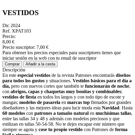
VESTIDOS
Dic 2024
Ref. XPAT103
Precio:
8,00 €
Precio suscriptor:
7,00 €
Para obtener los precios especiales para suscriptores tienes que
iniciar sesión en la web con tu email de suscriptor
Comprar
Añadir a la cesta
Descripción
En este
especial vestidos
de la revista Patrones encontrarás
diseños
para todos los gustos
y situaciones.
Vestidos básicos para el día a
día
,
pero con nuevos cortes que también te
funcionarán de noche
,
con
abrigos, capas y chaquetas muy bonitas y combinables
;
vestidos de fiesta
en todos los largos y con todo tipo de escote y
mangas;
modelos de pasarela
en
marcas top
firmados por grandes
diseñadores y las mejores ideas para lucir moda esta
Navidad
. Hasta
60 modelos
con
patrones a tamaño natural
en
muchísimas tallas
,
entre las tallas 34 y 48 y además con modelos preciosos y que
estilizan en tallas 50-54-58. No te dejes escapar este número que
siempre se agota y
cose tu propio vestido
con Patrones de
forma
fácil y rigurosa
.