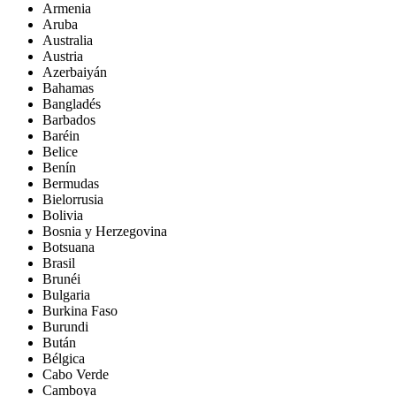
Armenia
Aruba
Australia
Austria
Azerbaiyán
Bahamas
Bangladés
Barbados
Baréin
Belice
Benín
Bermudas
Bielorrusia
Bolivia
Bosnia y Herzegovina
Botsuana
Brasil
Brunéi
Bulgaria
Burkina Faso
Burundi
Bután
Bélgica
Cabo Verde
Camboya