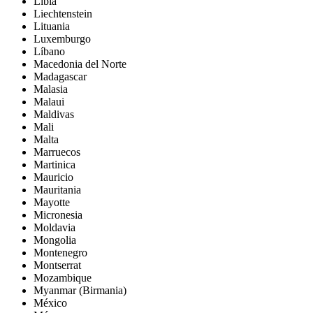
Libia
Liechtenstein
Lituania
Luxemburgo
Líbano
Macedonia del Norte
Madagascar
Malasia
Malaui
Maldivas
Mali
Malta
Marruecos
Martinica
Mauricio
Mauritania
Mayotte
Micronesia
Moldavia
Mongolia
Montenegro
Montserrat
Mozambique
Myanmar (Birmania)
México