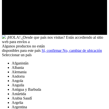
Vanuatu
Venezuela
Vietnam
Wallis
y
Futuna
Yibuti
¡HOLA!
¿Desde que país nos visitas?
Estás accediendo al sitio
web para
envíos a
Algunos productos no están
disponibles para este país
Sí, confirmar
No, cambiar de ubicación
Seleccionar un país
Afganistán
Albania
Alemania
Andorra
Angola
Anguila
Antigua y Barbuda
Antártida
Arabia Saudí
Argelia
Argentina