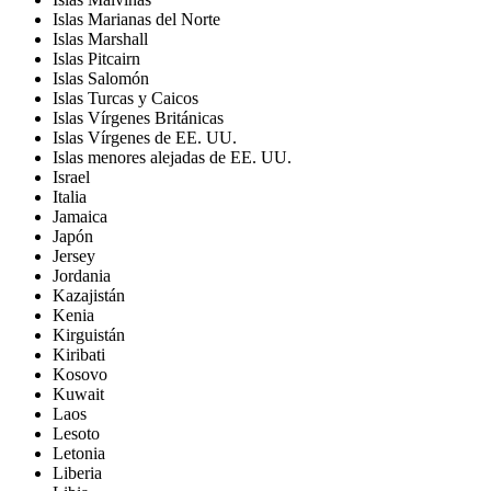
Islas Marianas del Norte
Islas Marshall
Islas Pitcairn
Islas Salomón
Islas Turcas y Caicos
Islas Vírgenes Británicas
Islas Vírgenes de EE. UU.
Islas menores alejadas de EE. UU.
Israel
Italia
Jamaica
Japón
Jersey
Jordania
Kazajistán
Kenia
Kirguistán
Kiribati
Kosovo
Kuwait
Laos
Lesoto
Letonia
Liberia