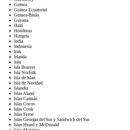
Guinea
Guinea Ecuatorial
Guinea-Bisáu
Guyana
Haití
Honduras
Hungría
India
Indonesia
Irak
Irlanda
Irán
Isla Bouvet
Isla Norfolk
Isla de Man
Isla de Navidad
Islandia
Islas Aland
Islas Caimán
Islas Cocos
Islas Cook
Islas Feroe
Islas Georgia del Sur y Sandwich del Sur
Islas Heard y McDonald
Islas Malvinas