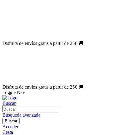
El Jueves con
-60%
¡Márcate el gol de la risa!
Aprovecha hoy
🎉
PACK ATLAS HISTÓRICO
| 👉
Consíguelo hoy al mejor precio

🎁 Suscríbete a tu revista favorita y llévate un
REGALO EXCLUSI
⏳¡ÚLTIMOS DÍAS!
Labores por solo
1€/mes
¡Empieza tu próxima 
🔥¡ÚLTIMOS DÍAS!
Patrones por solo
1€/mes
¡No te quedes sin tu
🌑 Especial Eclipse 2026:
National Geographic por solo
1€/mes
.
¡Ún
Disfruta de envíos gratis a partir de 25€ 🚚
El Jueves con
-60%
¡Márcate el gol de la risa!
Aprovecha hoy
🎉
PACK ATLAS HISTÓRICO
| 👉
Consíguelo hoy al mejor precio

🎁 Suscríbete a tu revista favorita y llévate un
REGALO EXCLUSI
⏳¡ÚLTIMOS DÍAS!
Labores por solo
1€/mes
¡Empieza tu próxima 
🔥¡ÚLTIMOS DÍAS!
Patrones por solo
1€/mes
¡No te quedes sin tu
🌑 Especial Eclipse 2026:
National Geographic por solo
1€/mes
.
¡Ún
Disfruta de envíos gratis a partir de 25€ 🚚
Toggle Nav
Buscar
Búsqueda avanzada
Buscar
Acceder
Cesta