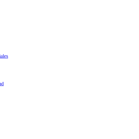
ales
ad