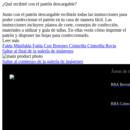
¿Qué recibiré con el patrón descargable?
Junto con el patrón descargable recibirás todas las instrucciones para
poder confeccionar el patrón en tu casa de manera fácil. Las
instrucciones incluyen: planos de corte, consejos de confección,
materiales a utilizar y guía de tallas. En ellas verás cómo imprimir el
patrón y disponer las hojas para confeccionarlo.
Leer más
Falda
Minifalda
Falda Con Botones
Cinturilla
Cinturilla Recta
Saltar al final de la galería de imágenes
Saltar al comienzo de la galería de imágenes
Áreas de 
Cambiar de país:
Estados Unidos
RBA Revist
Afganistán
Albania
Alemania
Andorra
RBA Colecc
Angola
Anguila
Antigua y Barbuda
Antártida
Arabia Saudí