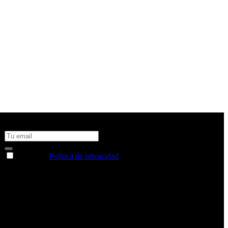
No te pierdas todas nuestras novedades y ofertas en tu email y
consigue un 10% de descuento en tu próxima compra
Acepto la
Política de privacidad
y deseo recibir información
sobre los productos y servicios de la Comunidad RBA
Estás navegando en un sitio web seguro