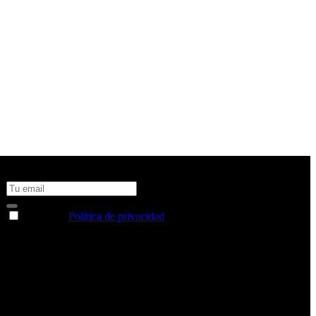
No te pierdas todas nuestras novedades y ofertas en tu email y
consigue un 10% de descuento en tu próxima compra
Acepto la
Política de privacidad
y deseo recibir información
sobre los productos y servicios de la Comunidad RBA
Estás navegando en un sitio web seguro