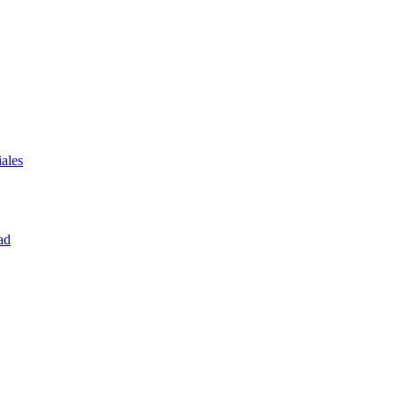
ales
ad