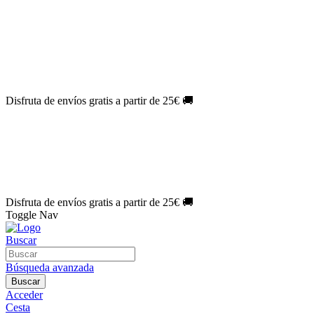
El Jueves con
-60%
¡Márcate el gol de la risa!
Aprovecha hoy
🎉
PACK ATLAS HISTÓRICO
| 👉
Consíguelo hoy al mejor precio

🎁 Suscríbete a tu revista favorita y llévate un
REGALO EXCLUSI
⏳¡ÚLTIMOS DÍAS!
Labores por solo
1€/mes
¡Empieza tu próxima 
🔥¡ÚLTIMOS DÍAS!
Patrones por solo
1€/mes
¡No te quedes sin tu
🌑 Especial Eclipse 2026:
National Geographic por solo
1€/mes
.
¡Ún
Disfruta de envíos gratis a partir de 25€ 🚚
El Jueves con
-60%
¡Márcate el gol de la risa!
Aprovecha hoy
🎉
PACK ATLAS HISTÓRICO
| 👉
Consíguelo hoy al mejor precio

🎁 Suscríbete a tu revista favorita y llévate un
REGALO EXCLUSI
⏳¡ÚLTIMOS DÍAS!
Labores por solo
1€/mes
¡Empieza tu próxima 
🔥¡ÚLTIMOS DÍAS!
Patrones por solo
1€/mes
¡No te quedes sin tu
🌑 Especial Eclipse 2026:
National Geographic por solo
1€/mes
.
¡Ún
Disfruta de envíos gratis a partir de 25€ 🚚
Toggle Nav
Buscar
Búsqueda avanzada
Buscar
Acceder
Cesta