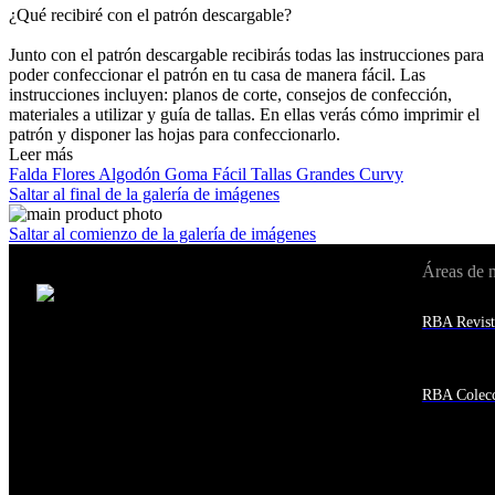
¿Qué recibiré con el patrón descargable?
Junto con el patrón descargable recibirás todas las instrucciones para
poder confeccionar el patrón en tu casa de manera fácil. Las
instrucciones incluyen: planos de corte, consejos de confección,
materiales a utilizar y guía de tallas. En ellas verás cómo imprimir el
patrón y disponer las hojas para confeccionarlo.
Leer más
Falda
Flores
Algodón
Goma
Fácil
Tallas Grandes
Curvy
Saltar al final de la galería de imágenes
Saltar al comienzo de la galería de imágenes
Áreas de 
Cambiar de país:
Estados Unidos
RBA Revist
Afganistán
Albania
Alemania
Andorra
RBA Colecc
Angola
Anguila
Antigua y Barbuda
Antártida
Arabia Saudí