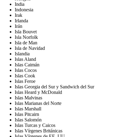
India
Indonesia
Irak
Irlanda
Irán
Isla Bouvet
Isla Norfolk
Isla de Man
Isla de Navidad
Islandia
Islas Aland
Islas Caimán
Islas Cocos
Islas Cook
Islas Feroe
Islas Georgia del Sur y Sandwich del Sur
Islas Heard y McDonald
Islas Malvinas
Islas Marianas del Norte
Islas Marshall
Islas Pitcairn
Islas Salomón
Islas Turcas y Caicos
Islas Vírgenes Británicas
Islas Vírgenes de EE. UU.