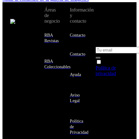
No te pierdas
Áreas
Información
Cambiar de
todas nuestras
de
y
país:
novedades y
negocio
contacto
ofertas en tu
email y consigue
Estados
un 10% de
RBA
Contacto
Unidos
descuento en tu
Revistas
próxima compra
Afganistán
Albania
Contacto
Alemania
RBA
Acepto la
Andorra
Coleccionables
Política de
Angola
privacidad
y
Ayuda
Anguila
deseo recibir
Antigua
información
y
sobre los
Barbuda
Aviso
productos y
Antártida
Legal
servicios de la
Arabia
Comunidad
Saudí
RBA
Argelia
Estás navegando
Argentina
Política
en un sitio web
Armenia
de
seguro
Aruba
Privacidad
Australia