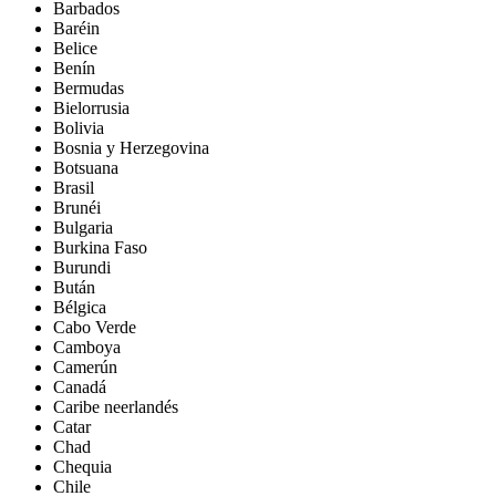
Barbados
Baréin
Belice
Benín
Bermudas
Bielorrusia
Bolivia
Bosnia y Herzegovina
Botsuana
Brasil
Brunéi
Bulgaria
Burkina Faso
Burundi
Bután
Bélgica
Cabo Verde
Camboya
Camerún
Canadá
Caribe neerlandés
Catar
Chad
Chequia
Chile