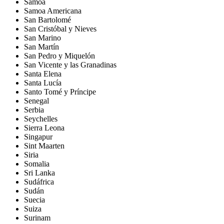
Samoa
Samoa Americana
San Bartolomé
San Cristóbal y Nieves
San Marino
San Martín
San Pedro y Miquelón
San Vicente y las Granadinas
Santa Elena
Santa Lucía
Santo Tomé y Príncipe
Senegal
Serbia
Seychelles
Sierra Leona
Singapur
Sint Maarten
Siria
Somalia
Sri Lanka
Sudáfrica
Sudán
Suecia
Suiza
Surinam