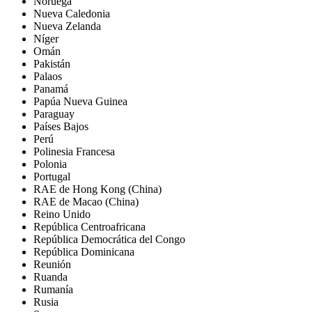
Noruega
Nueva Caledonia
Nueva Zelanda
Níger
Omán
Pakistán
Palaos
Panamá
Papúa Nueva Guinea
Paraguay
Países Bajos
Perú
Polinesia Francesa
Polonia
Portugal
RAE de Hong Kong (China)
RAE de Macao (China)
Reino Unido
República Centroafricana
República Democrática del Congo
República Dominicana
Reunión
Ruanda
Rumanía
Rusia