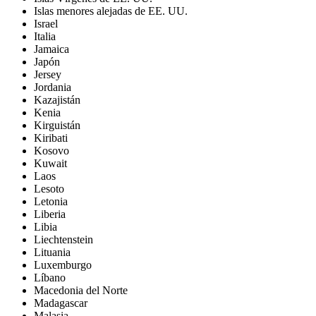
Islas menores alejadas de EE. UU.
Israel
Italia
Jamaica
Japón
Jersey
Jordania
Kazajistán
Kenia
Kirguistán
Kiribati
Kosovo
Kuwait
Laos
Lesoto
Letonia
Liberia
Libia
Liechtenstein
Lituania
Luxemburgo
Líbano
Macedonia del Norte
Madagascar
Malasia