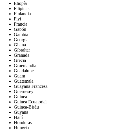
Etiopía
Filipinas
Finlandia
Fiyi
Francia
Gabón
Gambia
Georgia
Ghana
Gibraltar
Granada
Grecia
Groenlandia
Guadalupe
Guam
Guatemala
Guayana Francesa
Guernesey
Guinea
Guinea Ecuatorial
Guinea-Bisáu
Guyana
Haití
Honduras
Hungría