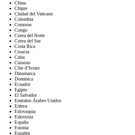
China
Chipre
Ciudad del Vaticano
Colombia
Comoras
Congo
Corea del Norte
Corea del Sur
Costa Rica
Croacia
Cuba
Curazao
Côte d’Ivoire
Dinamarca
Dominica
Ecuador
Egipto
El Salvador
Emiratos Árabes Unidos
Eritrea
Eslovaquia
Eslovenia
España
Estonia
Esuatini