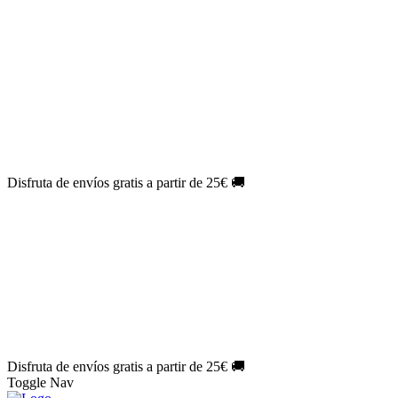
El Jueves con
-60%
¡Márcate el gol de la risa!
Aprovecha hoy
🎉
PACK ATLAS HISTÓRICO
| 👉
Consíguelo hoy al mejor precio
👈
🎁 Suscríbete a tu revista favorita y llévate un
REGALO
EXCLUSIVO
.
¡Aprovecha ya!
⏳¡ÚLTIMO DÍA!
Labores por solo
1€/mes
¡Empieza tu próxima
creación ahora!
🔥¡ÚLTIMO DÍA!
Patrones por solo
1€/mes
¡No te quedes sin tus
patrones favoritos!
Disfruta de envíos gratis a partir de 25€ 🚚
El Jueves con
-60%
¡Márcate el gol de la risa!
Aprovecha hoy
🎉
PACK ATLAS HISTÓRICO
| 👉
Consíguelo hoy al mejor precio
👈
🎁 Suscríbete a tu revista favorita y llévate un
REGALO
EXCLUSIVO
.
¡Aprovecha ya!
⏳¡ÚLTIMO DÍA!
Labores por solo
1€/mes
¡Empieza tu próxima
creación ahora!
🔥¡ÚLTIMO DÍA!
Patrones por solo
1€/mes
¡No te quedes sin tus
patrones favoritos!
Disfruta de envíos gratis a partir de 25€ 🚚
Toggle Nav