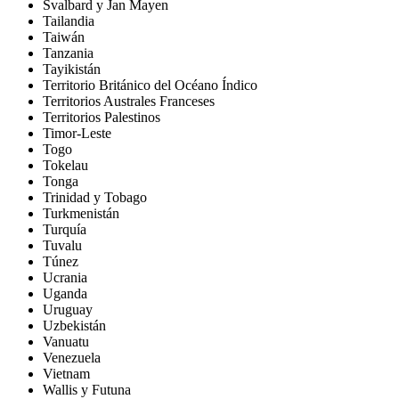
Svalbard y Jan Mayen
Tailandia
Taiwán
Tanzania
Tayikistán
Territorio Británico del Océano Índico
Territorios Australes Franceses
Territorios Palestinos
Timor-Leste
Togo
Tokelau
Tonga
Trinidad y Tobago
Turkmenistán
Turquía
Tuvalu
Túnez
Ucrania
Uganda
Uruguay
Uzbekistán
Vanuatu
Venezuela
Vietnam
Wallis y Futuna