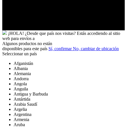
Vietnam
Wallis
y
Futuna
Yibuti
¡HOLA!
¿Desde que país nos visitas?
Estás accediendo al sitio
web para
envíos a
Algunos productos no están
disponibles para este país
Sí, confirmar
No, cambiar de ubicación
Seleccionar un país
Afganistán
Albania
Alemania
Andorra
Angola
Anguila
Antigua y Barbuda
Antártida
Arabia Saudí
Argelia
Argentina
Armenia
Aruba