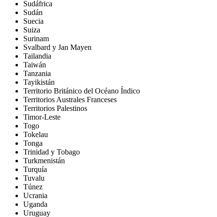
Sudáfrica
Sudán
Suecia
Suiza
Surinam
Svalbard y Jan Mayen
Tailandia
Taiwán
Tanzania
Tayikistán
Territorio Británico del Océano Índico
Territorios Australes Franceses
Territorios Palestinos
Timor-Leste
Togo
Tokelau
Tonga
Trinidad y Tobago
Turkmenistán
Turquía
Tuvalu
Túnez
Ucrania
Uganda
Uruguay