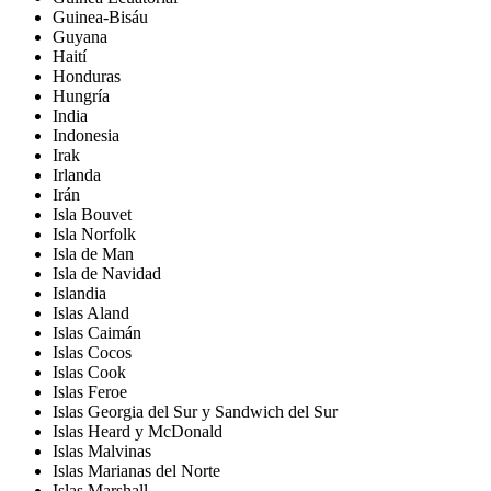
Guinea-Bisáu
Guyana
Haití
Honduras
Hungría
India
Indonesia
Irak
Irlanda
Irán
Isla Bouvet
Isla Norfolk
Isla de Man
Isla de Navidad
Islandia
Islas Aland
Islas Caimán
Islas Cocos
Islas Cook
Islas Feroe
Islas Georgia del Sur y Sandwich del Sur
Islas Heard y McDonald
Islas Malvinas
Islas Marianas del Norte
Islas Marshall