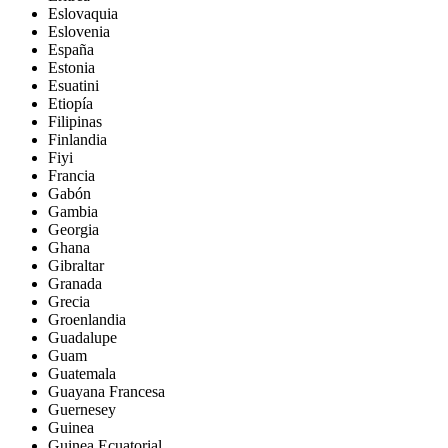
Eslovaquia
Eslovenia
España
Estonia
Esuatini
Etiopía
Filipinas
Finlandia
Fiyi
Francia
Gabón
Gambia
Georgia
Ghana
Gibraltar
Granada
Grecia
Groenlandia
Guadalupe
Guam
Guatemala
Guayana Francesa
Guernesey
Guinea
Guinea Ecuatorial