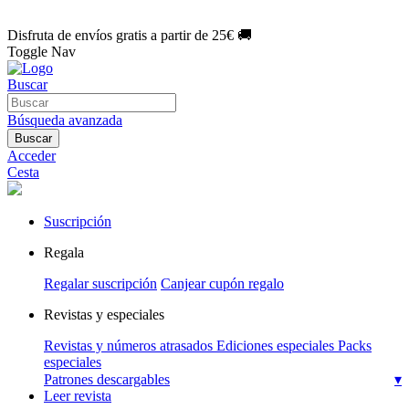
🌑 Especial Eclipse 2026:
National Geographic por solo
1€/mes
.
¡Únete hoy!
Disfruta de envíos gratis a partir de 25€ 🚚
Toggle Nav
Buscar
Búsqueda avanzada
Buscar
Acceder
Cesta
Suscripción
Regala
Regalar suscripción
Canjear cupón regalo
Revistas y especiales
Revistas y números atrasados
Ediciones especiales
Packs
especiales
Patrones descargables
▾
Leer revista