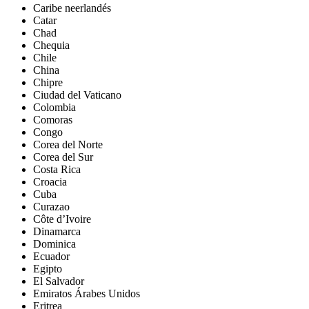
Caribe neerlandés
Catar
Chad
Chequia
Chile
China
Chipre
Ciudad del Vaticano
Colombia
Comoras
Congo
Corea del Norte
Corea del Sur
Costa Rica
Croacia
Cuba
Curazao
Côte d’Ivoire
Dinamarca
Dominica
Ecuador
Egipto
El Salvador
Emiratos Árabes Unidos
Eritrea