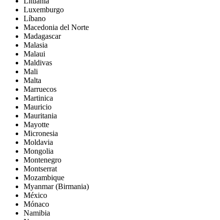
Lituania
Luxemburgo
Líbano
Macedonia del Norte
Madagascar
Malasia
Malaui
Maldivas
Mali
Malta
Marruecos
Martinica
Mauricio
Mauritania
Mayotte
Micronesia
Moldavia
Mongolia
Montenegro
Montserrat
Mozambique
Myanmar (Birmania)
México
Mónaco
Namibia