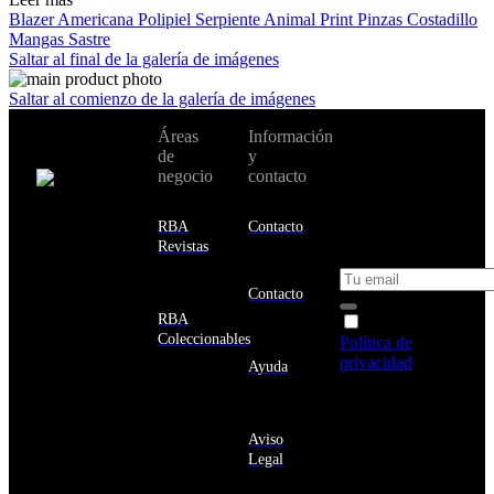
Blazer
Americana
Polipiel
Serpiente
Animal Print
Pinzas
Costadillo
Mangas Sastre
Saltar al final de la galería de imágenes
Saltar al comienzo de la galería de imágenes
No te pierdas
Áreas
Información
Cambiar de
todas nuestras
de
y
país:
novedades y
negocio
contacto
ofertas en tu
email y consigue
Estados
un 10% de
RBA
Contacto
Unidos
descuento en tu
Revistas
próxima compra
Afganistán
Albania
Contacto
Alemania
RBA
Acepto la
Andorra
Coleccionables
Política de
Angola
privacidad
y
Ayuda
Anguila
deseo recibir
Antigua
información
y
sobre los
Barbuda
Aviso
productos y
Antártida
Legal
servicios de la
Arabia
Comunidad
Saudí