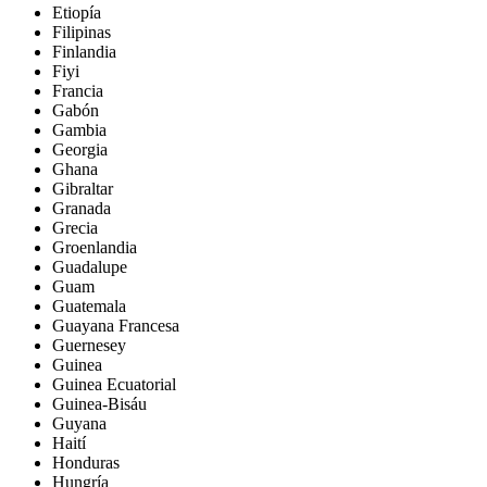
Etiopía
Filipinas
Finlandia
Fiyi
Francia
Gabón
Gambia
Georgia
Ghana
Gibraltar
Granada
Grecia
Groenlandia
Guadalupe
Guam
Guatemala
Guayana Francesa
Guernesey
Guinea
Guinea Ecuatorial
Guinea-Bisáu
Guyana
Haití
Honduras
Hungría