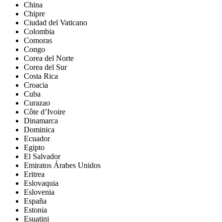
China
Chipre
Ciudad del Vaticano
Colombia
Comoras
Congo
Corea del Norte
Corea del Sur
Costa Rica
Croacia
Cuba
Curazao
Côte d’Ivoire
Dinamarca
Dominica
Ecuador
Egipto
El Salvador
Emiratos Árabes Unidos
Eritrea
Eslovaquia
Eslovenia
España
Estonia
Esuatini