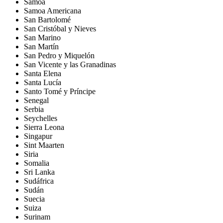
Samoa
Samoa Americana
San Bartolomé
San Cristóbal y Nieves
San Marino
San Martín
San Pedro y Miquelón
San Vicente y las Granadinas
Santa Elena
Santa Lucía
Santo Tomé y Príncipe
Senegal
Serbia
Seychelles
Sierra Leona
Singapur
Sint Maarten
Siria
Somalia
Sri Lanka
Sudáfrica
Sudán
Suecia
Suiza
Surinam