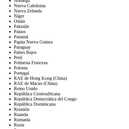
Noruega
Nueva Caledonia
Nueva Zelanda
Níger
Omán
Pakistán
Palaos
Panamá
Papúa Nueva Guinea
Paraguay
Países Bajos
Perú
Polinesia Francesa
Polonia
Portugal
RAE de Hong Kong (China)
RAE de Macao (China)
Reino Unido
República Centroafricana
República Democrática del Congo
República Dominicana
Reunión
Ruanda
Rumanía
Rusia