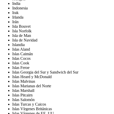
India
Indonesia
Irak
Irlanda
Irán
Isla Bouvet
Isla Norfolk
Isla de Man
Isla de Navidad
Islandia
Islas Aland
Islas Caimán
Islas Cocos
Islas Cook
Islas Feroe
Islas Georgia del Sur y Sandwich del Sur
Islas Heard y McDonald
Islas Malvinas
Islas Marianas del Norte
Islas Marshall
Islas Pitcairn
Islas Salomón
Islas Turcas y Caicos
Islas Vírgenes Británicas
Islas Vírgenes de EE. UU.