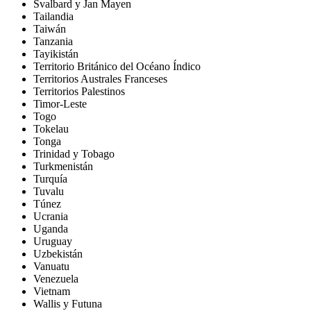
Svalbard y Jan Mayen
Tailandia
Taiwán
Tanzania
Tayikistán
Territorio Británico del Océano Índico
Territorios Australes Franceses
Territorios Palestinos
Timor-Leste
Togo
Tokelau
Tonga
Trinidad y Tobago
Turkmenistán
Turquía
Tuvalu
Túnez
Ucrania
Uganda
Uruguay
Uzbekistán
Vanuatu
Venezuela
Vietnam
Wallis y Futuna