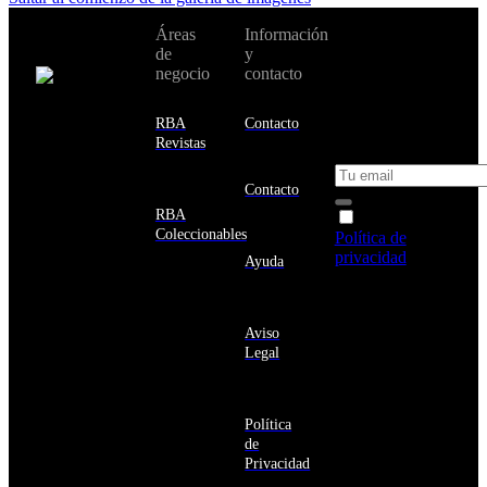
No te pierdas
Áreas
Información
Cambiar de
todas nuestras
de
y
país:
novedades y
negocio
contacto
ofertas en tu
email y consigue
Estados
un 10% de
RBA
Contacto
Unidos
descuento en tu
Revistas
próxima compra
Afganistán
Albania
Contacto
Alemania
RBA
Acepto la
Andorra
Coleccionables
Política de
Angola
privacidad
y
Ayuda
Anguila
deseo recibir
Antigua
información
y
sobre los
Barbuda
Aviso
productos y
Antártida
Legal
servicios de la
Arabia
Comunidad
Saudí
RBA
Argelia
Estás navegando
Argentina
Política
en un sitio web
Armenia
de
seguro
Aruba
Privacidad
Australia