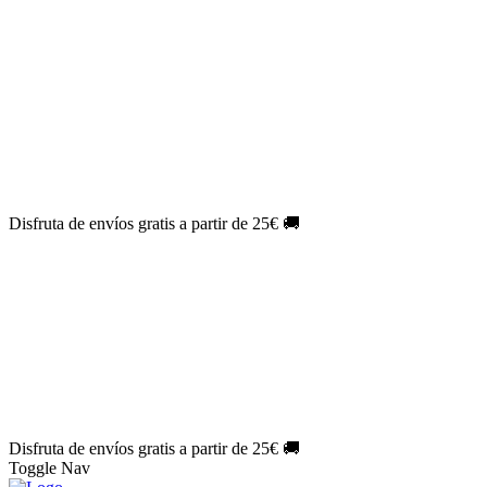
El Jueves con
-60%
¡Márcate el gol de la risa!
Aprovecha hoy
🎉
PACK ATLAS HISTÓRICO
| 👉
Consíguelo hoy al mejor precio
👈
🎁 Suscríbete a tu revista favorita y llévate un
REGALO
EXCLUSIVO
.
¡Aprovecha ya!
⏳¡ÚLTIMO DÍA!
Labores por solo
1€/mes
¡Empieza tu próxima
creación ahora!
🔥¡ÚLTIMO DÍA!
Patrones por solo
1€/mes
¡No te quedes sin tus
patrones favoritos!
Disfruta de envíos gratis a partir de 25€ 🚚
El Jueves con
-60%
¡Márcate el gol de la risa!
Aprovecha hoy
🎉
PACK ATLAS HISTÓRICO
| 👉
Consíguelo hoy al mejor precio
👈
🎁 Suscríbete a tu revista favorita y llévate un
REGALO
EXCLUSIVO
.
¡Aprovecha ya!
⏳¡ÚLTIMO DÍA!
Labores por solo
1€/mes
¡Empieza tu próxima
creación ahora!
🔥¡ÚLTIMO DÍA!
Patrones por solo
1€/mes
¡No te quedes sin tus
patrones favoritos!
Disfruta de envíos gratis a partir de 25€ 🚚
Toggle Nav