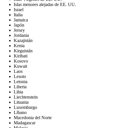
Islas menores alejadas de EE. UU.
Israel
Italia
Jamaica
Japón
Jersey
Jordania
Kazajistán
Kenia
Kirguistán
Kiribati
Kosovo
Kuwait
Laos
Lesoto
Letonia
Liberia
Libia
Liechtenstein
Lituania
Luxemburgo
Líbano
Macedonia del Norte
Madagascar
Malasia