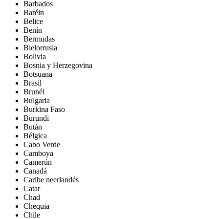
Barbados
Baréin
Belice
Benín
Bermudas
Bielorrusia
Bolivia
Bosnia y Herzegovina
Botsuana
Brasil
Brunéi
Bulgaria
Burkina Faso
Burundi
Bután
Bélgica
Cabo Verde
Camboya
Camerún
Canadá
Caribe neerlandés
Catar
Chad
Chequia
Chile