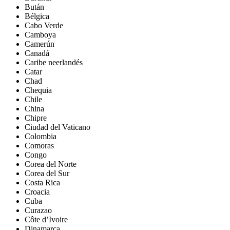
Bután
Bélgica
Cabo Verde
Camboya
Camerún
Canadá
Caribe neerlandés
Catar
Chad
Chequia
Chile
China
Chipre
Ciudad del Vaticano
Colombia
Comoras
Congo
Corea del Norte
Corea del Sur
Costa Rica
Croacia
Cuba
Curazao
Côte d’Ivoire
Dinamarca