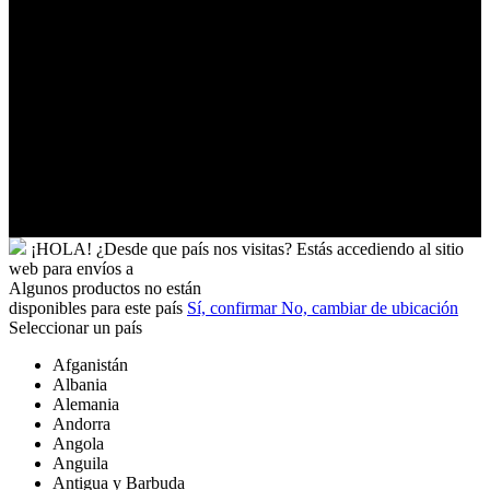
Ucrania
Uganda
Uruguay
Uzbekistán
Vanuatu
Venezuela
Vietnam
Wallis
y
Futuna
Yibuti
¡HOLA!
¿Desde que país nos visitas?
Estás accediendo al sitio
web para
envíos a
Algunos productos no están
disponibles para este país
Sí, confirmar
No, cambiar de ubicación
Seleccionar un país
Afganistán
Albania
Alemania
Andorra
Angola
Anguila
Antigua y Barbuda