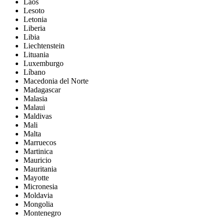
Laos
Lesoto
Letonia
Liberia
Libia
Liechtenstein
Lituania
Luxemburgo
Líbano
Macedonia del Norte
Madagascar
Malasia
Malaui
Maldivas
Mali
Malta
Marruecos
Martinica
Mauricio
Mauritania
Mayotte
Micronesia
Moldavia
Mongolia
Montenegro