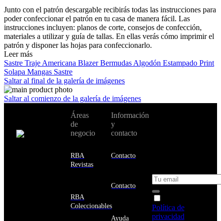
Junto con el patrón descargable recibirás todas las instrucciones para
poder confeccionar el patrón en tu casa de manera fácil. Las
instrucciones incluyen: planos de corte, consejos de confección,
materiales a utilizar y guía de tallas. En ellas verás cómo imprimir el
patrón y disponer las hojas para confeccionarlo.
Leer más
Sastre
Traje
Americana
Blazer
Bermudas
Algodón
Estampado
Print
Solapa
Mangas
Sastre
Saltar al final de la galería de imágenes
Saltar al comienzo de la galería de imágenes
No te pierdas
Áreas
Información
Cambiar de
todas nuestras
de
y
país:
novedades y
negocio
contacto
ofertas en tu
email y consigue
Estados
un 10% de
RBA
Contacto
Unidos
descuento en tu
Revistas
próxima compra
Afganistán
Albania
Contacto
Alemania
RBA
Acepto la
Andorra
Coleccionables
Política de
Angola
privacidad
y
Ayuda