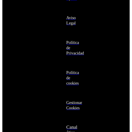
Anguila
deseo recibir
Antigua
información
y
sobre los
Barbuda
Aviso
productos y
Antártida
Legal
servicios de la
Arabia
Comunidad
Saudí
RBA
Argelia
Estás navegando
Argentina
Política
en un sitio web
Armenia
de
seguro
Aruba
Privacidad
Australia
Austria
Azerbaiyán
Política
Bahamas
de
Bangladés
cookies
Barbados
Baréin
Belice
Benín
Gestionar
Bermudas
Cookies
Bielorrusia
Bolivia
Bosnia
Canal
y