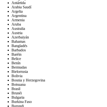
Antártida
Arabia Saudí
Argelia
Argentina
Armenia
Aruba
Australia
Austria
Azerbaiyán
Bahamas
Bangladés
Barbados
Baréin
Belice
Benín
Bermudas
Bielorrusia
Bolivia
Bosnia y Herzegovina
Botsuana
Brasil
Brunéi
Bulgaria
Burkina Faso
Burundi