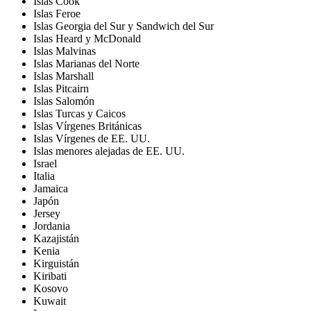
Islas Cook
Islas Feroe
Islas Georgia del Sur y Sandwich del Sur
Islas Heard y McDonald
Islas Malvinas
Islas Marianas del Norte
Islas Marshall
Islas Pitcairn
Islas Salomón
Islas Turcas y Caicos
Islas Vírgenes Británicas
Islas Vírgenes de EE. UU.
Islas menores alejadas de EE. UU.
Israel
Italia
Jamaica
Japón
Jersey
Jordania
Kazajistán
Kenia
Kirguistán
Kiribati
Kosovo
Kuwait