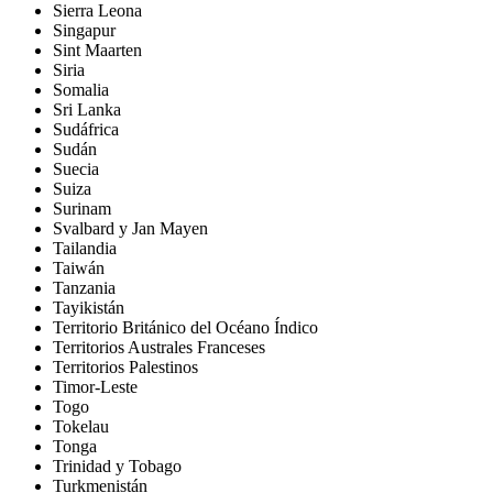
Sierra Leona
Singapur
Sint Maarten
Siria
Somalia
Sri Lanka
Sudáfrica
Sudán
Suecia
Suiza
Surinam
Svalbard y Jan Mayen
Tailandia
Taiwán
Tanzania
Tayikistán
Territorio Británico del Océano Índico
Territorios Australes Franceses
Territorios Palestinos
Timor-Leste
Togo
Tokelau
Tonga
Trinidad y Tobago
Turkmenistán