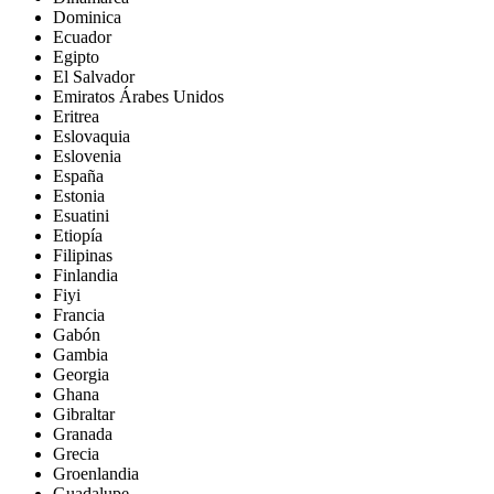
Dominica
Ecuador
Egipto
El Salvador
Emiratos Árabes Unidos
Eritrea
Eslovaquia
Eslovenia
España
Estonia
Esuatini
Etiopía
Filipinas
Finlandia
Fiyi
Francia
Gabón
Gambia
Georgia
Ghana
Gibraltar
Granada
Grecia
Groenlandia
Guadalupe