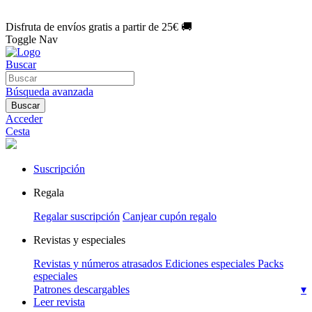
🌑 Especial Eclipse 2026:
National Geographic por solo
1€/mes
.
¡Únete hoy!
Disfruta de envíos gratis a partir de 25€ 🚚
Toggle Nav
Buscar
Búsqueda avanzada
Buscar
Acceder
Cesta
Suscripción
Regala
Regalar suscripción
Canjear cupón regalo
Revistas y especiales
Revistas y números atrasados
Ediciones especiales
Packs
especiales
Patrones descargables
▾
Leer revista