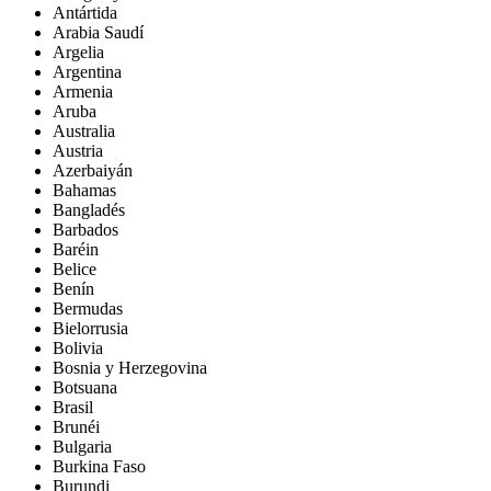
Antártida
Arabia Saudí
Argelia
Argentina
Armenia
Aruba
Australia
Austria
Azerbaiyán
Bahamas
Bangladés
Barbados
Baréin
Belice
Benín
Bermudas
Bielorrusia
Bolivia
Bosnia y Herzegovina
Botsuana
Brasil
Brunéi
Bulgaria
Burkina Faso
Burundi