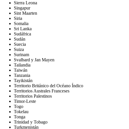
Sierra Leona
Singapur
Sint Maarten
Siria
Somalia
Sri Lanka
Sudáfrica
Sudán
Suecia
Suiza
Surinam
Svalbard y Jan Mayen
Tailandia
Taiwán
Tanzania
Tayikistán
Territorio Británico del Océano Índico
Territorios Australes Franceses
Territorios Palestinos
Timor-Leste
Togo
Tokelau
Tonga
Trinidad y Tobago
Turkmenistán