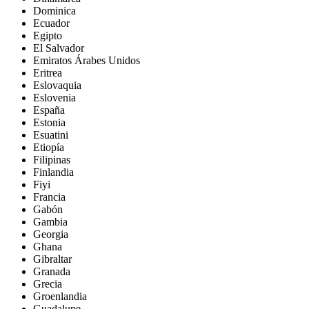
Dominica
Ecuador
Egipto
El Salvador
Emiratos Árabes Unidos
Eritrea
Eslovaquia
Eslovenia
España
Estonia
Esuatini
Etiopía
Filipinas
Finlandia
Fiyi
Francia
Gabón
Gambia
Georgia
Ghana
Gibraltar
Granada
Grecia
Groenlandia
Guadalupe