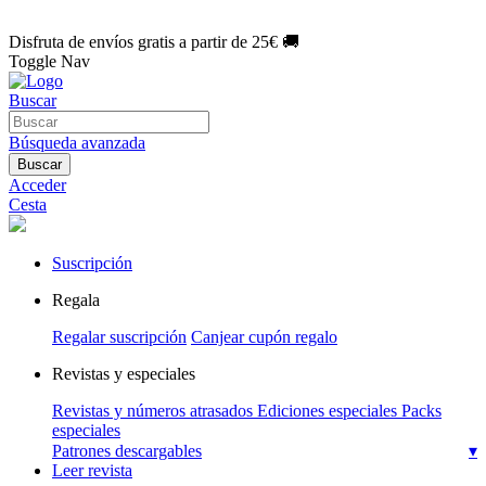
🌑 Especial Eclipse 2026:
National Geographic por solo
1€/mes
.
¡Únete hoy!
Disfruta de envíos gratis a partir de 25€ 🚚
Toggle Nav
Buscar
Búsqueda avanzada
Buscar
Acceder
Cesta
Suscripción
Regala
Regalar suscripción
Canjear cupón regalo
Revistas y especiales
Revistas y números atrasados
Ediciones especiales
Packs
especiales
Patrones descargables
▾
Leer revista