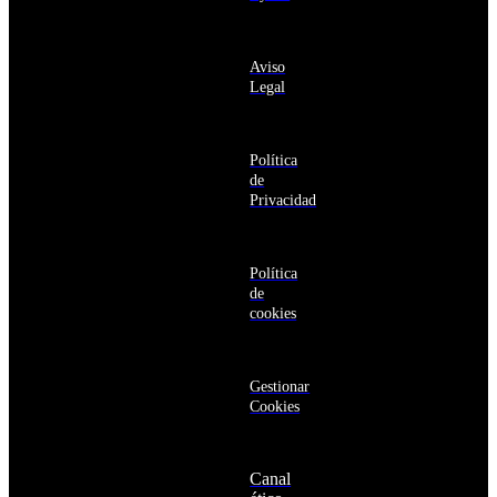
Anguila
deseo recibir
Antigua
información
y
sobre los
Barbuda
Aviso
productos y
Antártida
Legal
servicios de la
Arabia
Comunidad
Saudí
RBA
Argelia
Estás navegando
Argentina
Política
en un sitio web
Armenia
de
seguro
Aruba
Privacidad
Australia
Austria
Azerbaiyán
Política
Bahamas
de
Bangladés
cookies
Barbados
Baréin
Belice
Benín
Gestionar
Bermudas
Cookies
Bielorrusia
Bolivia
Bosnia
Canal
y