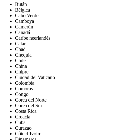
Bután
Bélgica
Cabo Verde
Camboya
Camerún
Canadá
Caribe neerlandés
Catar
Chad
Chequia
Chile
China
Chipre
Ciudad del Vaticano
Colombia
Comoras
Congo
Corea del Norte
Corea del Sur
Costa Rica
Croacia
Cuba
Curazao
Côte d’Ivoire
Dinamarca