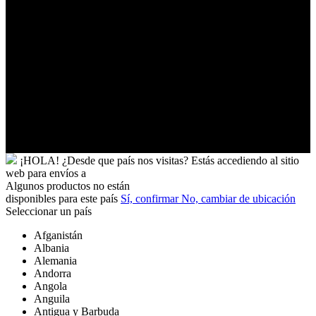
Ucrania
Uganda
Uruguay
Uzbekistán
Vanuatu
Venezuela
Vietnam
Wallis
y
Futuna
Yibuti
¡HOLA!
¿Desde que país nos visitas?
Estás accediendo al sitio
web para
envíos a
Algunos productos no están
disponibles para este país
Sí, confirmar
No, cambiar de ubicación
Seleccionar un país
Afganistán
Albania
Alemania
Andorra
Angola
Anguila
Antigua y Barbuda