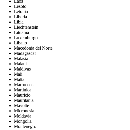
Laos
Lesoto
Letonia
Liberia
Libia
Liechtenstein
Lituania
Luxemburgo
Líbano
Macedonia del Norte
Madagascar
Malasia
Malaui
Maldivas
Mali
Malta
Marruecos
Martinica
Mauricio
Mauritania
Mayotte
Micronesia
Moldavia
Mongolia
Montenegro