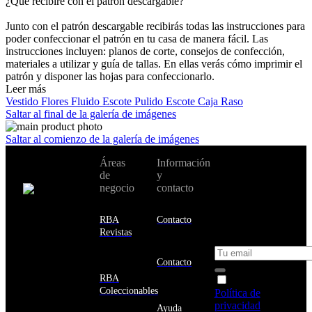
¿Qué recibiré con el patrón descargable?
Junto con el patrón descargable recibirás todas las instrucciones para
poder confeccionar el patrón en tu casa de manera fácil. Las
instrucciones incluyen: planos de corte, consejos de confección,
materiales a utilizar y guía de tallas. En ellas verás cómo imprimir el
patrón y disponer las hojas para confeccionarlo.
Leer más
Vestido
Flores
Fluido
Escote Pulido
Escote Caja
Raso
Saltar al final de la galería de imágenes
Saltar al comienzo de la galería de imágenes
No te pierdas
Áreas
Información
Cambiar de
todas nuestras
de
y
país:
novedades y
negocio
contacto
ofertas en tu
email y consigue
Estados
un 10% de
RBA
Contacto
Unidos
descuento en tu
Revistas
próxima compra
Afganistán
Albania
Contacto
Alemania
RBA
Acepto la
Andorra
Coleccionables
Política de
Angola
privacidad
y
Ayuda