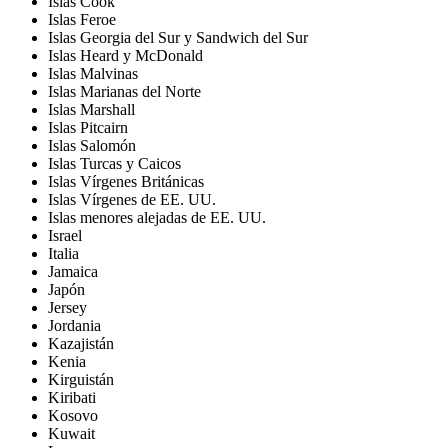
Islas Cook
Islas Feroe
Islas Georgia del Sur y Sandwich del Sur
Islas Heard y McDonald
Islas Malvinas
Islas Marianas del Norte
Islas Marshall
Islas Pitcairn
Islas Salomón
Islas Turcas y Caicos
Islas Vírgenes Británicas
Islas Vírgenes de EE. UU.
Islas menores alejadas de EE. UU.
Israel
Italia
Jamaica
Japón
Jersey
Jordania
Kazajistán
Kenia
Kirguistán
Kiribati
Kosovo
Kuwait