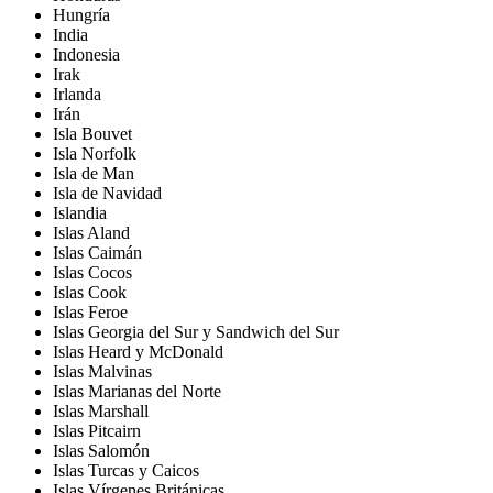
Hungría
India
Indonesia
Irak
Irlanda
Irán
Isla Bouvet
Isla Norfolk
Isla de Man
Isla de Navidad
Islandia
Islas Aland
Islas Caimán
Islas Cocos
Islas Cook
Islas Feroe
Islas Georgia del Sur y Sandwich del Sur
Islas Heard y McDonald
Islas Malvinas
Islas Marianas del Norte
Islas Marshall
Islas Pitcairn
Islas Salomón
Islas Turcas y Caicos
Islas Vírgenes Británicas