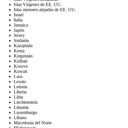
Islas Vírgenes de EE. UU.
Islas menores alejadas de EE. UU.
Israel
Italia
Jamaica
Japón
Jersey
Jordania
Kazajistán
Kenia
Kirguistán
Kiribati
Kosovo
Kuwait
Laos
Lesoto
Letonia
Liberia
Libia
Liechtenstein
Lituania
Luxemburgo
Líbano
Macedonia del Norte
Madagascar