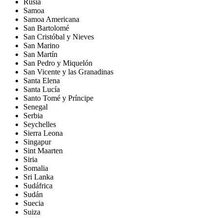
Rusia
Samoa
Samoa Americana
San Bartolomé
San Cristóbal y Nieves
San Marino
San Martín
San Pedro y Miquelón
San Vicente y las Granadinas
Santa Elena
Santa Lucía
Santo Tomé y Príncipe
Senegal
Serbia
Seychelles
Sierra Leona
Singapur
Sint Maarten
Siria
Somalia
Sri Lanka
Sudáfrica
Sudán
Suecia
Suiza