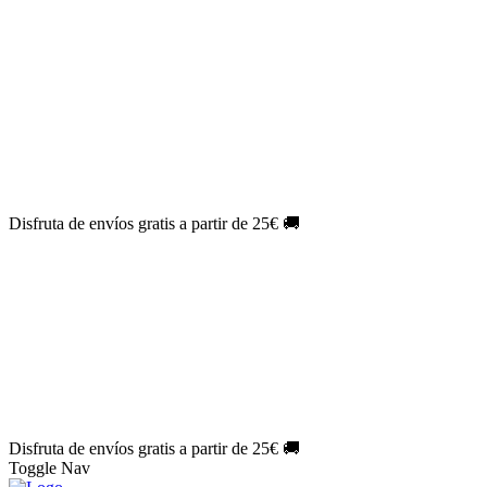
El Jueves con
-60%
¡Márcate el gol de la risa!
Aprovecha hoy
🎉
PACK ATLAS HISTÓRICO
| 👉
Consíguelo hoy al mejor precio
👈
🎁 Suscríbete a tu revista favorita y llévate un
REGALO
EXCLUSIVO
.
¡Aprovecha ya!
⏳¡ÚLTIMO DÍA!
Labores por solo
1€/mes
¡Empieza tu próxima
creación ahora!
🔥¡ÚLTIMO DÍA!
Patrones por solo
1€/mes
¡No te quedes sin tus
patrones favoritos!
Disfruta de envíos gratis a partir de 25€ 🚚
El Jueves con
-60%
¡Márcate el gol de la risa!
Aprovecha hoy
🎉
PACK ATLAS HISTÓRICO
| 👉
Consíguelo hoy al mejor precio
👈
🎁 Suscríbete a tu revista favorita y llévate un
REGALO
EXCLUSIVO
.
¡Aprovecha ya!
⏳¡ÚLTIMO DÍA!
Labores por solo
1€/mes
¡Empieza tu próxima
creación ahora!
🔥¡ÚLTIMO DÍA!
Patrones por solo
1€/mes
¡No te quedes sin tus
patrones favoritos!
Disfruta de envíos gratis a partir de 25€ 🚚
Toggle Nav