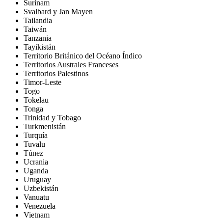
Surinam
Svalbard y Jan Mayen
Tailandia
Taiwán
Tanzania
Tayikistán
Territorio Británico del Océano Índico
Territorios Australes Franceses
Territorios Palestinos
Timor-Leste
Togo
Tokelau
Tonga
Trinidad y Tobago
Turkmenistán
Turquía
Tuvalu
Túnez
Ucrania
Uganda
Uruguay
Uzbekistán
Vanuatu
Venezuela
Vietnam