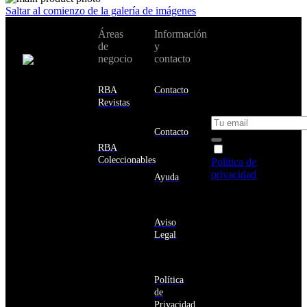
Saltar al comienzo de la galería de imágenes
No te pierdas
Áreas
Información
Cambiar de
todas nuestras
de
y
país:
novedades y
negocio
contacto
ofertas en tu
email y consigue
Estados
un 10% de
RBA
Contacto
Unidos
descuento en tu
Revistas
próxima compra
Afganistán
Albania
Contacto
Alemania
RBA
Acepto la
Andorra
Coleccionables
Política de
Angola
privacidad
y
Ayuda
Anguila
deseo recibir
Antigua
información
y
sobre los
Barbuda
Aviso
productos y
Antártida
Legal
servicios de la
Arabia
Comunidad
Saudí
RBA
Argelia
Estás navegando
Argentina
Política
en un sitio web
Armenia
de
seguro
Aruba
Privacidad