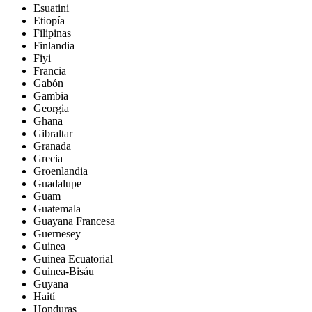
Esuatini
Etiopía
Filipinas
Finlandia
Fiyi
Francia
Gabón
Gambia
Georgia
Ghana
Gibraltar
Granada
Grecia
Groenlandia
Guadalupe
Guam
Guatemala
Guayana Francesa
Guernesey
Guinea
Guinea Ecuatorial
Guinea-Bisáu
Guyana
Haití
Honduras