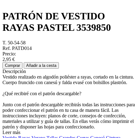
PATRÓN DE VESTIDO
RAYAS PASTEL
3539850
T. 50-54-58
Ref. PATD014
Precio:
2,95 €
Comprar
Añadir a la cesta
Descripción
Vestido realizado en algodón poliéster a rayas, cortado en la cintura.
Cuerpo fruncido con canesú y falda evasé con bolsillos plastrón.
¿Qué recibiré con el patrón descargable?
Junto con el patrón descargable recibirás todas las instrucciones para
poder confeccionar el patrón en tu casa de manera fácil. Las
instrucciones incluyen: planos de corte, consejos de confección,
materiales a utilizar y guía de tallas. En ellas verás cómo imprimir el
patrón y disponer las hojas para confeccionarlo.
Leer más
Vestido
Rayas
Verano
Tallas Grandes
Curvy
Canesú
Cintura