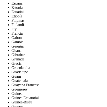
España
Estonia
Esuatini
Etiopía
Filipinas
Finlandia
Fiyi
Francia
Gabón
Gambia
Georgia
Ghana
Gibraltar
Granada
Grecia
Groenlandia
Guadalupe
Guam
Guatemala
Guayana Francesa
Guernesey
Guinea
Guinea Ecuatorial
Guinea-Bisáu
Guyana