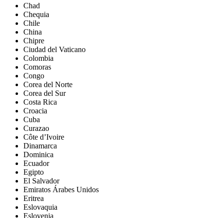
Chad
Chequia
Chile
China
Chipre
Ciudad del Vaticano
Colombia
Comoras
Congo
Corea del Norte
Corea del Sur
Costa Rica
Croacia
Cuba
Curazao
Côte d’Ivoire
Dinamarca
Dominica
Ecuador
Egipto
El Salvador
Emiratos Árabes Unidos
Eritrea
Eslovaquia
Eslovenia