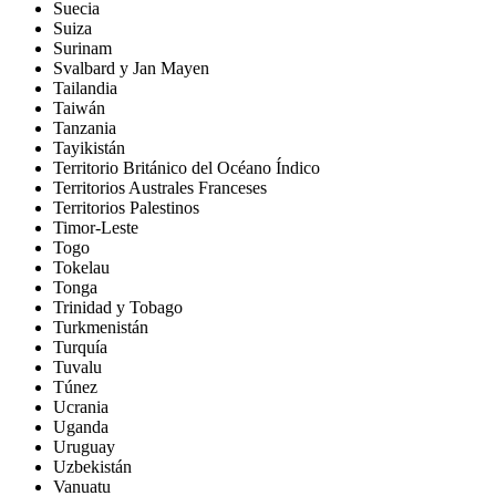
Suecia
Suiza
Surinam
Svalbard y Jan Mayen
Tailandia
Taiwán
Tanzania
Tayikistán
Territorio Británico del Océano Índico
Territorios Australes Franceses
Territorios Palestinos
Timor-Leste
Togo
Tokelau
Tonga
Trinidad y Tobago
Turkmenistán
Turquía
Tuvalu
Túnez
Ucrania
Uganda
Uruguay
Uzbekistán
Vanuatu