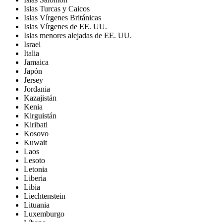
Islas Turcas y Caicos
Islas Vírgenes Británicas
Islas Vírgenes de EE. UU.
Islas menores alejadas de EE. UU.
Israel
Italia
Jamaica
Japón
Jersey
Jordania
Kazajistán
Kenia
Kirguistán
Kiribati
Kosovo
Kuwait
Laos
Lesoto
Letonia
Liberia
Libia
Liechtenstein
Lituania
Luxemburgo