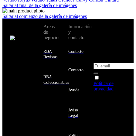
Saltar al final de la galería de imágenes
Saltar al comienzo de la galería de imágenes
No te pierdas
Áreas
Información
Cambiar de
todas nuestras
de
y
país:
novedades y
negocio
contacto
ofertas en tu
email y consigue
Estados
un 10% de
RBA
Contacto
Unidos
descuento en tu
Revistas
próxima compra
Afganistán
Albania
Contacto
Alemania
RBA
Acepto la
Andorra
Coleccionables
Política de
Angola
privacidad
y
Ayuda
Anguila
deseo recibir
Antigua
información
y
sobre los
Barbuda
Aviso
productos y
Antártida
Legal
servicios de la
Arabia
Comunidad
Saudí
RBA
Argelia
Estás navegando
Argentina
Política