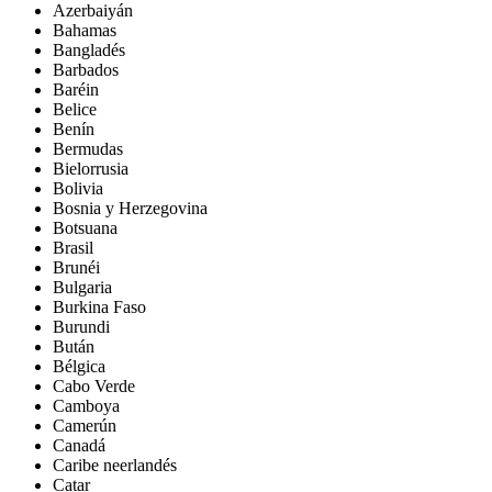
Azerbaiyán
Bahamas
Bangladés
Barbados
Baréin
Belice
Benín
Bermudas
Bielorrusia
Bolivia
Bosnia y Herzegovina
Botsuana
Brasil
Brunéi
Bulgaria
Burkina Faso
Burundi
Bután
Bélgica
Cabo Verde
Camboya
Camerún
Canadá
Caribe neerlandés
Catar