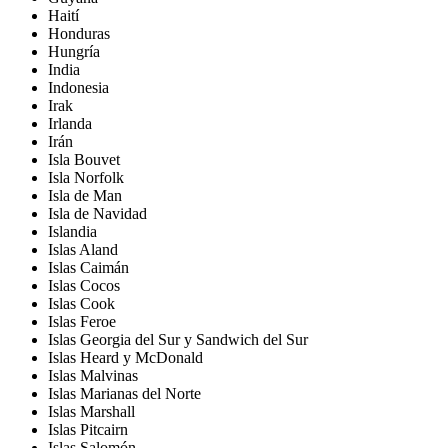
Haití
Honduras
Hungría
India
Indonesia
Irak
Irlanda
Irán
Isla Bouvet
Isla Norfolk
Isla de Man
Isla de Navidad
Islandia
Islas Aland
Islas Caimán
Islas Cocos
Islas Cook
Islas Feroe
Islas Georgia del Sur y Sandwich del Sur
Islas Heard y McDonald
Islas Malvinas
Islas Marianas del Norte
Islas Marshall
Islas Pitcairn
Islas Salomón