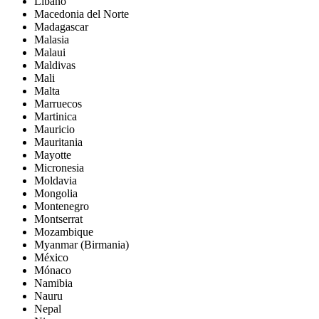
Líbano
Macedonia del Norte
Madagascar
Malasia
Malaui
Maldivas
Mali
Malta
Marruecos
Martinica
Mauricio
Mauritania
Mayotte
Micronesia
Moldavia
Mongolia
Montenegro
Montserrat
Mozambique
Myanmar (Birmania)
México
Mónaco
Namibia
Nauru
Nepal