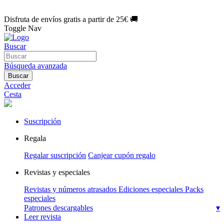
🌑 Especial Eclipse 2026:
National Geographic por solo
1€/mes
.
¡Únete hoy!
Disfruta de envíos gratis a partir de 25€ 🚚
Toggle Nav
Buscar
Búsqueda avanzada
Buscar
Acceder
Cesta
Suscripción
Regala
Regalar suscripción
Canjear cupón regalo
Revistas y especiales
Revistas y números atrasados
Ediciones especiales
Packs
especiales
Patrones descargables
▾
Leer revista