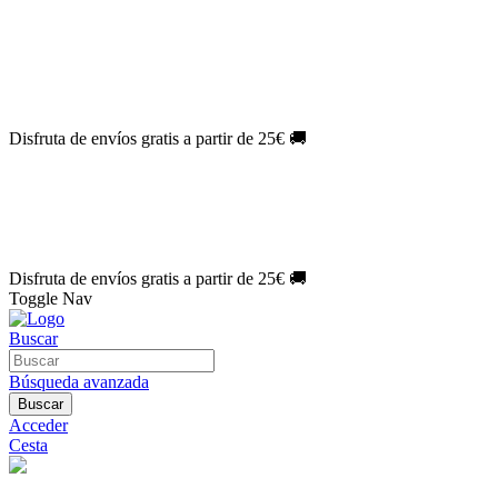
El Jueves con
-60%
¡Márcate el gol de la risa!
Aprovecha hoy
🎉
PACK ATLAS HISTÓRICO
| 👉
Consíguelo hoy al mejor precio

🎁 Suscríbete a tu revista favorita y llévate un
REGALO EXCLUSI
⏳¡ÚLTIMO DÍA!
Labores por solo
1€/mes
¡Empieza tu próxima cre
🔥¡ÚLTIMO DÍA!
Patrones por solo
1€/mes
¡No te quedes sin tus p
Disfruta de envíos gratis a partir de 25€ 🚚
El Jueves con
-60%
¡Márcate el gol de la risa!
Aprovecha hoy
🎉
PACK ATLAS HISTÓRICO
| 👉
Consíguelo hoy al mejor precio

🎁 Suscríbete a tu revista favorita y llévate un
REGALO EXCLUSI
⏳¡ÚLTIMO DÍA!
Labores por solo
1€/mes
¡Empieza tu próxima cre
🔥¡ÚLTIMO DÍA!
Patrones por solo
1€/mes
¡No te quedes sin tus p
Disfruta de envíos gratis a partir de 25€ 🚚
Toggle Nav
Buscar
Búsqueda avanzada
Buscar
Acceder
Cesta