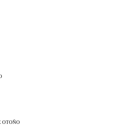
O
E OTOÑO