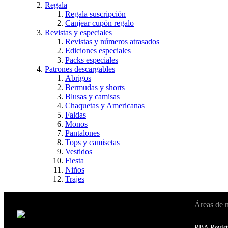
Regala
Regala suscripción
Canjear cupón regalo
Revistas y especiales
Revistas y números atrasados
Ediciones especiales
Packs especiales
Patrones descargables
Abrigos
Bermudas y shorts
Blusas y camisas
Chaquetas y Americanas
Faldas
Monos
Pantalones
Tops y camisetas
Vestidos
Fiesta
Niños
Trajes
Áreas de 
Cambiar de país:
Estados Unidos
RBA Revist