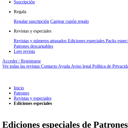
Suscripción
Regala
Regalar suscripción
Canjear cupón regalo
Revistas y especiales
Revistas y números atrasados
Ediciones especiales
Packs especi
Patrones descargables
Leer revista
Acceder / Registrarse
Ver todas las revistas
Contacto
Ayuda
Aviso legal
Política de Privacid
Inicio
Patrones
Revistas y especiales
Ediciones especiales
Ediciones especiales de Patrones