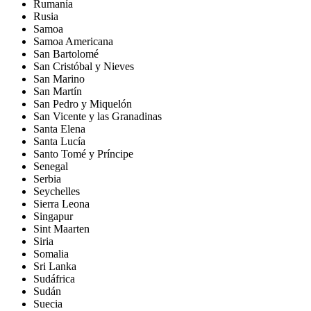
Rumanía
Rusia
Samoa
Samoa Americana
San Bartolomé
San Cristóbal y Nieves
San Marino
San Martín
San Pedro y Miquelón
San Vicente y las Granadinas
Santa Elena
Santa Lucía
Santo Tomé y Príncipe
Senegal
Serbia
Seychelles
Sierra Leona
Singapur
Sint Maarten
Siria
Somalia
Sri Lanka
Sudáfrica
Sudán
Suecia