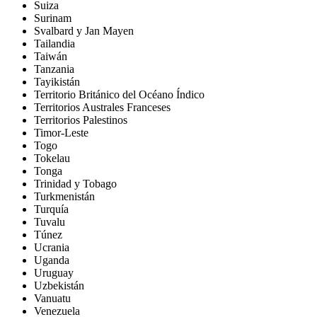
Suiza
Surinam
Svalbard y Jan Mayen
Tailandia
Taiwán
Tanzania
Tayikistán
Territorio Británico del Océano Índico
Territorios Australes Franceses
Territorios Palestinos
Timor-Leste
Togo
Tokelau
Tonga
Trinidad y Tobago
Turkmenistán
Turquía
Tuvalu
Túnez
Ucrania
Uganda
Uruguay
Uzbekistán
Vanuatu
Venezuela