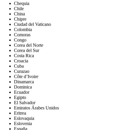
Chequia
Chile
China
Chipre
Ciudad del Vaticano
Colombia
Comoras
Congo
Corea del Norte
Corea del Sur
Costa Rica
Croacia
Cuba
Curazao
Côte d’Ivoire
Dinamarca
Dominica
Ecuador
Egipto
El Salvador
Emiratos Árabes Unidos
Eritrea
Eslovaquia
Eslovenia
España