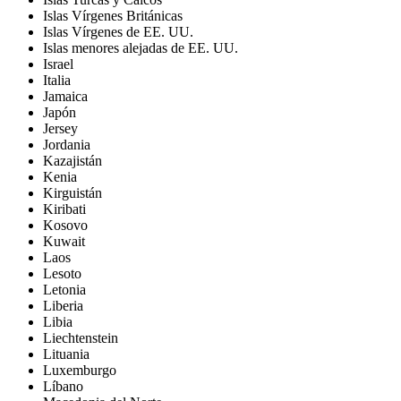
Islas Vírgenes Británicas
Islas Vírgenes de EE. UU.
Islas menores alejadas de EE. UU.
Israel
Italia
Jamaica
Japón
Jersey
Jordania
Kazajistán
Kenia
Kirguistán
Kiribati
Kosovo
Kuwait
Laos
Lesoto
Letonia
Liberia
Libia
Liechtenstein
Lituania
Luxemburgo
Líbano