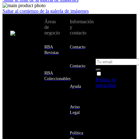
Saltar al comienzo de la galería de imágenes
No te pierdas
Áreas
Información
Cambiar de
todas nuestras
de
y
país:
novedades y
negocio
contacto
ofertas en tu
email y consigue
Estados
un 10% de
RBA
Contacto
Unidos
descuento en tu
Revistas
próxima compra
Afganistán
Albania
Contacto
Alemania
RBA
Acepto la
Andorra
Coleccionables
Política de
Angola
privacidad
y
Ayuda
Anguila
deseo recibir
Antigua
información
y
sobre los
Barbuda
Aviso
productos y
Antártida
Legal
servicios de la
Arabia
Comunidad
Saudí
RBA
Argelia
Estás navegando
Argentina
Política
en un sitio web
Armenia
de