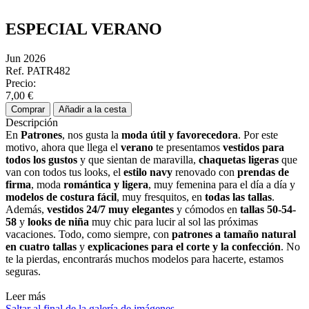
ESPECIAL VERANO
Jun 2026
Ref. PATR482
Precio:
7,00 €
Comprar
Añadir a la cesta
Descripción
En
Patrones
, nos gusta la
moda útil y favorecedora
. Por este
motivo, ahora que llega el
verano
te presentamos
vestidos para
todos los gustos
y que sientan de maravilla,
chaquetas ligeras
que
van con todos tus looks, el
estilo
navy
renovado con
prendas de
firma
, moda
romántica y ligera
, muy femenina para el día a día y
modelos de costura
fá
cil
, muy fresquitos, en
todas las tallas
.
Además,
vestidos 24/7 muy elegantes
y cómodos en
tallas 50-54-
58
y
looks
de ni
ña
muy chic para lucir al sol las próximas
vacaciones. Todo, como siempre, con
patrones a tamaño natural
en cuatro tallas
y
explicaciones para el corte y la confección
. No
te la pierdas, encontrarás muchos modelos para hacerte, estamos
seguras.
Leer más
Saltar al final de la galería de imágenes