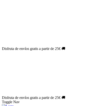
El Jueves con
-60%
¡Márcate el gol de la risa!
Aprovecha hoy
🎉
PACK ATLAS HISTÓRICO
| 👉
Consíguelo hoy al mejor precio
👈
🎁 Suscríbete a tu revista favorita y llévate un
REGALO
EXCLUSIVO
.
¡Aprovecha ya!
⏳¡ÚLTIMO DÍA!
Labores por solo
1€/mes
¡Empieza tu próxima
creación ahora!
🔥¡ÚLTIMO DÍA!
Patrones por solo
1€/mes
¡No te quedes sin tus
patrones favoritos!
Disfruta de envíos gratis a partir de 25€ 🚚
El Jueves con
-60%
¡Márcate el gol de la risa!
Aprovecha hoy
🎉
PACK ATLAS HISTÓRICO
| 👉
Consíguelo hoy al mejor precio
👈
🎁 Suscríbete a tu revista favorita y llévate un
REGALO
EXCLUSIVO
.
¡Aprovecha ya!
⏳¡ÚLTIMO DÍA!
Labores por solo
1€/mes
¡Empieza tu próxima
creación ahora!
🔥¡ÚLTIMO DÍA!
Patrones por solo
1€/mes
¡No te quedes sin tus
patrones favoritos!
Disfruta de envíos gratis a partir de 25€ 🚚
Toggle Nav