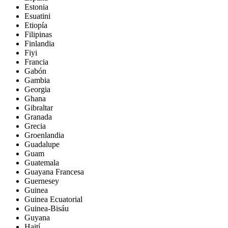
Estonia
Esuatini
Etiopía
Filipinas
Finlandia
Fiyi
Francia
Gabón
Gambia
Georgia
Ghana
Gibraltar
Granada
Grecia
Groenlandia
Guadalupe
Guam
Guatemala
Guayana Francesa
Guernesey
Guinea
Guinea Ecuatorial
Guinea-Bisáu
Guyana
Haití