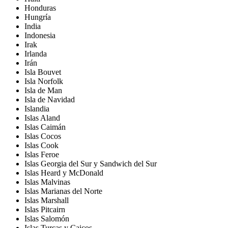
Honduras
Hungría
India
Indonesia
Irak
Irlanda
Irán
Isla Bouvet
Isla Norfolk
Isla de Man
Isla de Navidad
Islandia
Islas Aland
Islas Caimán
Islas Cocos
Islas Cook
Islas Feroe
Islas Georgia del Sur y Sandwich del Sur
Islas Heard y McDonald
Islas Malvinas
Islas Marianas del Norte
Islas Marshall
Islas Pitcairn
Islas Salomón
Islas Turcas y Caicos