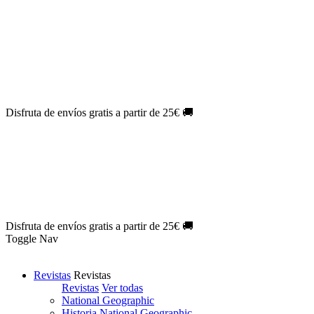
Oferta Exclusiva:
10% en la colección Barbie al suscribirte.
¡Suscríbete hoy!
NOVEDAD
| Novelas Eternas al
50%
de descuento.
¡Suscríbete
hoy!
NOVEDAD
| Sherlock Holmes al
50%
de descuento.
¡Suscríbete y
disfruta!
NOVEDAD
| Colección Japón al
44%
de descuento.
¡Suscríbete
ya!
Disfruta de envíos gratis a partir de 25€ 🚚
Oferta Exclusiva:
10% en la colección Barbie al suscribirte.
¡Suscríbete hoy!
NOVEDAD
| Novelas Eternas al
50%
de descuento.
¡Suscríbete
hoy!
NOVEDAD
| Sherlock Holmes al
50%
de descuento.
¡Suscríbete y
disfruta!
NOVEDAD
| Colección Japón al
44%
de descuento.
¡Suscríbete
ya!
Disfruta de envíos gratis a partir de 25€ 🚚
Toggle Nav
Revistas
Revistas
Revistas
Ver todas
National Geographic
Historia National Geographic