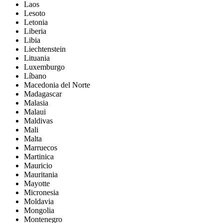
Laos
Lesoto
Letonia
Liberia
Libia
Liechtenstein
Lituania
Luxemburgo
Líbano
Macedonia del Norte
Madagascar
Malasia
Malaui
Maldivas
Mali
Malta
Marruecos
Martinica
Mauricio
Mauritania
Mayotte
Micronesia
Moldavia
Mongolia
Montenegro