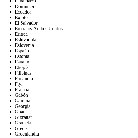
Dinamarca
Dominica
Ecuador
Egipto
El Salvador
Emiratos Árabes Unidos
Eritrea
Eslovaquia
Eslovenia
España
Estonia
Esuatini
Etiopía
Filipinas
Finlandia
Fiyi
Francia
Gabón
Gambia
Georgia
Ghana
Gibraltar
Granada
Grecia
Groenlandia