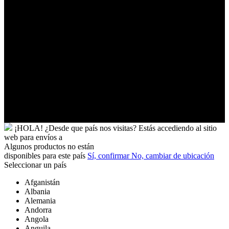
Tonga
Trinidad
y
Tobago
Turkmenistán
Turquía
Tuvalu
Túnez
Ucrania
Uganda
Uruguay
Yibuti
¡HOLA!
¿Desde que país nos visitas?
Estás accediendo al sitio
web para
envíos a
Algunos productos no están
disponibles para este país
Sí, confirmar
No, cambiar de ubicación
Seleccionar un país
Afganistán
Albania
Alemania
Andorra
Angola
Anguila