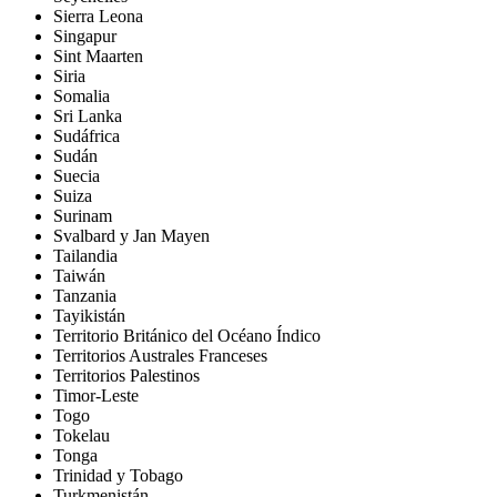
Sierra Leona
Singapur
Sint Maarten
Siria
Somalia
Sri Lanka
Sudáfrica
Sudán
Suecia
Suiza
Surinam
Svalbard y Jan Mayen
Tailandia
Taiwán
Tanzania
Tayikistán
Territorio Británico del Océano Índico
Territorios Australes Franceses
Territorios Palestinos
Timor-Leste
Togo
Tokelau
Tonga
Trinidad y Tobago
Turkmenistán