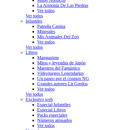
Mitos Nórdicos
La Armonía De Las Piedras
Ver todos
Ver todos
Infantiles
Patrulla Canina
Minerales
Mis Animales Del Zoo
Ver todos
Ver todos
Libros
Manganime
Mitos y leyendas de Japón
Maestros del Fantástico
Videojuegos Legendarios
Un paseo por el cosmos NG
Grandes autores Lit Gredos
Ver todos
Ver todos
Exclusivo web
Especial Infantiles
Especial Libros
Packs especiales
Números atrasados
Ver todos