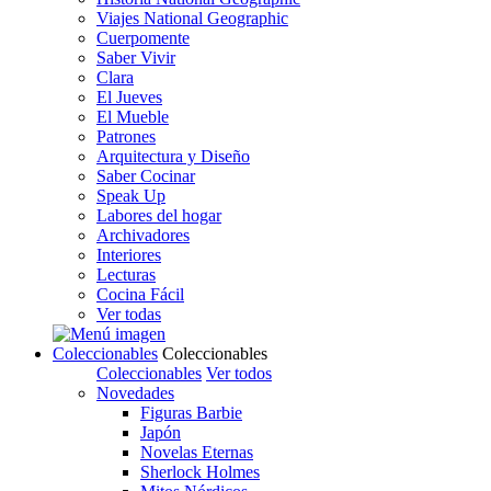
Viajes National Geographic
Cuerpomente
Saber Vivir
Clara
El Jueves
El Mueble
Patrones
Arquitectura y Diseño
Saber Cocinar
Speak Up
Labores del hogar
Archivadores
Interiores
Lecturas
Cocina Fácil
Ver todas
Coleccionables
Coleccionables
Coleccionables
Ver todos
Novedades
Figuras Barbie
Japón
Novelas Eternas
Sherlock Holmes