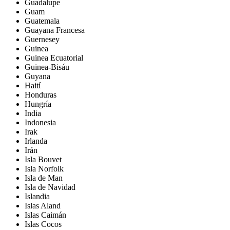
Guadalupe
Guam
Guatemala
Guayana Francesa
Guernesey
Guinea
Guinea Ecuatorial
Guinea-Bisáu
Guyana
Haití
Honduras
Hungría
India
Indonesia
Irak
Irlanda
Irán
Isla Bouvet
Isla Norfolk
Isla de Man
Isla de Navidad
Islandia
Islas Aland
Islas Caimán
Islas Cocos