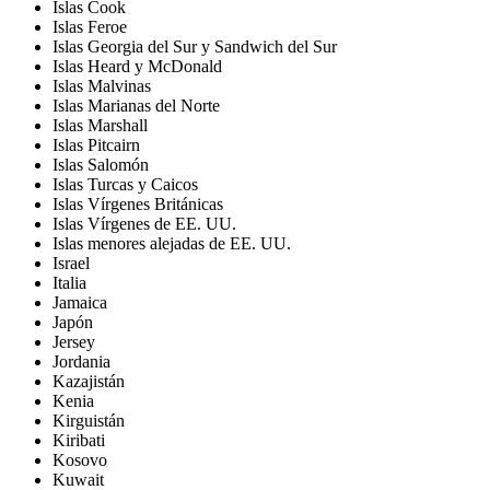
Islas Cook
Islas Feroe
Islas Georgia del Sur y Sandwich del Sur
Islas Heard y McDonald
Islas Malvinas
Islas Marianas del Norte
Islas Marshall
Islas Pitcairn
Islas Salomón
Islas Turcas y Caicos
Islas Vírgenes Británicas
Islas Vírgenes de EE. UU.
Islas menores alejadas de EE. UU.
Israel
Italia
Jamaica
Japón
Jersey
Jordania
Kazajistán
Kenia
Kirguistán
Kiribati
Kosovo
Kuwait