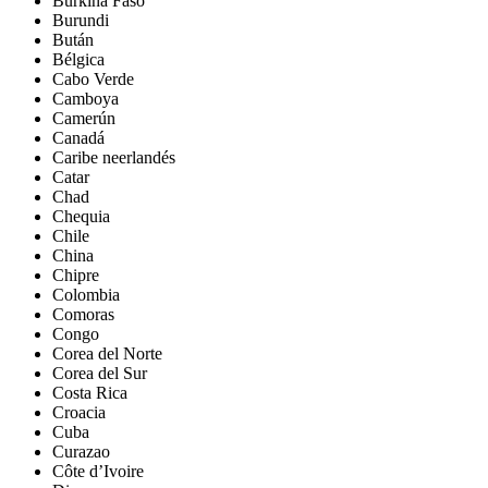
Burkina Faso
Burundi
Bután
Bélgica
Cabo Verde
Camboya
Camerún
Canadá
Caribe neerlandés
Catar
Chad
Chequia
Chile
China
Chipre
Colombia
Comoras
Congo
Corea del Norte
Corea del Sur
Costa Rica
Croacia
Cuba
Curazao
Côte d’Ivoire