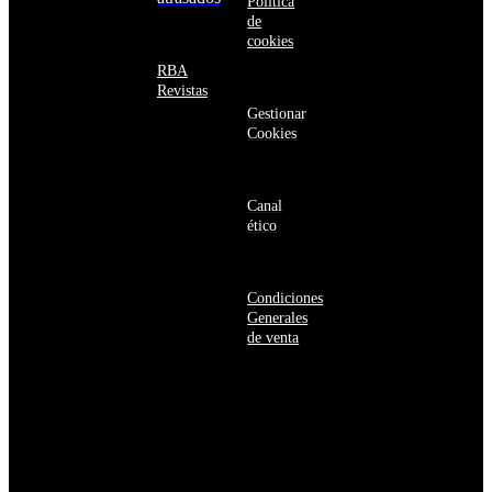
Política
Bahamas
de
Bangladés
cookies
Barbados
Baréin
RBA
Belice
Revistas
Benín
Gestionar
Bermudas
Cookies
Bielorrusia
Bolivia
Bosnia
y
Canal
Herzegovina
ético
Botsuana
Brasil
Brunéi
Condiciones
Bulgaria
Generales
Burkina
de venta
Faso
Burundi
Bután
Bélgica
Cabo
Verde
Camboya
Camerún