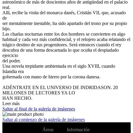
astronómico de más de doscientos años de antigüedad en el palacio
real.
Allí, recibe la visita del monarca danés, Cristián VII, que, acusado
de
ser mentalmente inestable, ha sido apartado del trono por su propio
hijo.
Las charlas nocturnas entre los dos hombres se convierten en algo
habitual y cada vez más confidencial, y el relojero acaba relatando el
trágico destino de sus progenitores. Será entonces cuando el rey
descubra de una forma descarnada lo que oculta el despiadado
ejercicio
del poder.
Una novela trepidante ambientada en el siglo XVIII, cuando
Islandia era
gobernada con mano de hierro por la corona danesa.
ADÉNTRATE EN EL UNIVERSO DE INDRIDASON. 20
MILLONES DE LECTORES YA LO
HAN HECHO.
Leer más
Saltar al final de la galería de imágenes
Saltar al comienzo de la galería de imágenes
No te pierdas
Áreas
Información
Cambiar de
todas nuestras