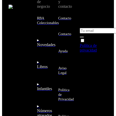
de
y
país:
novedades y
negocio
contacto
ofertas en tu
email y consigue
Estados
un 10% de
RBA
Contacto
Unidos
descuento en tu
Coleccionables
próxima compra
Afganistán
Albania
Contacto
Alemania
▸
Acepto la
Andorra
Novedades
Política de
Angola
privacidad
y
Ayuda
Anguila
deseo recibir
Antigua
información
▸
y
sobre los
Libros
Barbuda
Aviso
productos y
Antártida
Legal
servicios de la
Arabia
Comunidad
Saudí
RBA
▸
Argelia
Estás navegando
Infantiles
Argentina
Política
en un sitio web
Armenia
de
seguro
Aruba
Privacidad
Australia
▸
Austria
Números
Azerbaiyán
atrasados