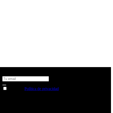
No te pierdas todas nuestras novedades y ofertas en tu email y
consigue un 10% de descuento en tu próxima compra
Acepto la
Política de privacidad
y deseo recibir información
sobre los productos y servicios de la Comunidad RBA
Estás navegando en un sitio web seguro