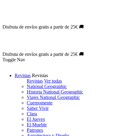
Oferta Exclusiva:
10% en la colección Barbie al suscribirte.
¡Suscríb
NOVEDAD
| Novelas Eternas al
50%
de descuento.
¡Suscríbete hoy
NOVEDAD
| Sherlock Holmes al
50%
de descuento.
¡Suscríbete y d
NOVEDAD
| Colección Japón al
44%
de descuento.
¡Suscríbete ya!
Disfruta de envíos gratis a partir de 25€ 🚚
Oferta Exclusiva:
10% en la colección Barbie al suscribirte.
¡Suscríb
NOVEDAD
| Novelas Eternas al
50%
de descuento.
¡Suscríbete hoy
NOVEDAD
| Sherlock Holmes al
50%
de descuento.
¡Suscríbete y d
NOVEDAD
| Colección Japón al
44%
de descuento.
¡Suscríbete ya!
Disfruta de envíos gratis a partir de 25€ 🚚
Toggle Nav
Revistas
Revistas
Revistas
Ver todas
National Geographic
Historia National Geographic
Viajes National Geographic
Cuerpomente
Saber Vivir
Clara
El Jueves
El Mueble
Patrones
Arquitectura y Diseño