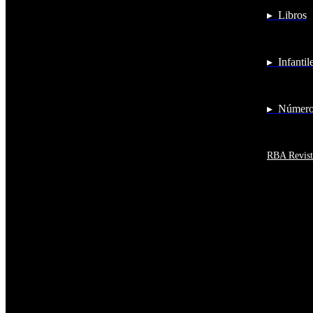
Antigua y Barbuda
▸ Libros
Antártida
Arabia Saudí
Argelia
Argentina
▸ Infantil
Armenia
Aruba
Australia
Austria
▸ Números
Azerbaiyán
Bahamas
Bangladés
Barbados
RBA Revist
Baréin
Belice
Benín
Bermudas
Bielorrusia
Bolivia
Bosnia y Herzegovina
Botsuana
Brasil
Brunéi
Bulgaria
Burkina Faso