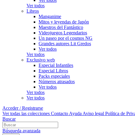
Ver todos
Ver todos
Libros
Manganime
Mitos y leyendas de Japón
Maestros del Fantástico
Videojuegos Legendarios
Un paseo por el cosmos NG
Grandes autores Lit Gredos
Ver todos
Ver todos
Exclusivo web
Especial Infantiles
Especial Libros
Packs especiales
Números atrasados
Ver todos
Ver todos
Ver todos
Acceder / Registrarse
Ver todas las colecciones
Contacto
Ayuda
Aviso legal
Política de Pri
Buscar
Búsqueda avanzada