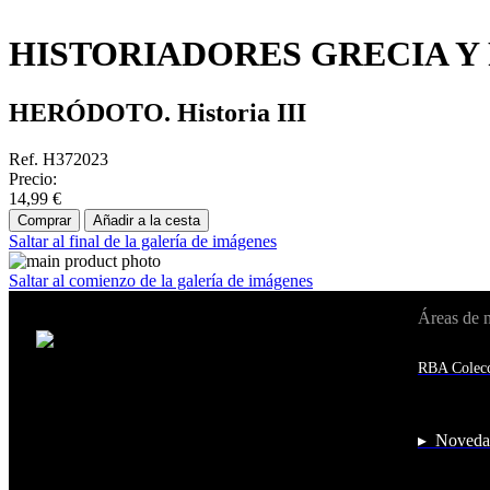
HISTORIADORES GRECIA Y 
HERÓDOTO. Historia III
Ref. H372023
Precio:
14,99 €
Comprar
Añadir a la cesta
Saltar al final de la galería de imágenes
Saltar al comienzo de la galería de imágenes
Áreas de 
Cambiar de país:
Estados Unidos
RBA Colecc
Afganistán
Albania
Alemania
Andorra
▸ Noveda
Angola
Anguila