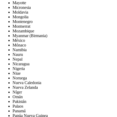
Mayotte
Micronesia
Moldavia
Mongolia
Montenegro
Montserrat
Mozambique
Myanmar (Birmania)
México
Mónaco
Namibia
Nauru
Nepal
Nicaragua
Nigeria
Niue
Noruega
Nueva Caledonia
Nueva Zelanda
Níger
Omán
Pakistán
Palaos
Panamá
Papúa Nueva Guinea