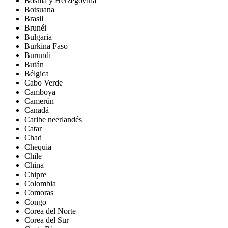
Bosnia y Herzegovina
Botsuana
Brasil
Brunéi
Bulgaria
Burkina Faso
Burundi
Bután
Bélgica
Cabo Verde
Camboya
Camerún
Canadá
Caribe neerlandés
Catar
Chad
Chequia
Chile
China
Chipre
Colombia
Comoras
Congo
Corea del Norte
Corea del Sur