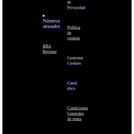
Armenia
de
seguro
Aruba
Privacidad
Australia
▸
Austria
Números
Azerbaiyán
atrasados
Política
Bahamas
de
Bangladés
cookies
Barbados
Baréin
RBA
Belice
Revistas
Benín
Gestionar
Bermudas
Cookies
Bielorrusia
Bolivia
Bosnia
y
Canal
Herzegovina
ético
Botsuana
Brasil
Brunéi
Condiciones
Bulgaria
Generales
Burkina
de venta
Faso
Burundi
Bután