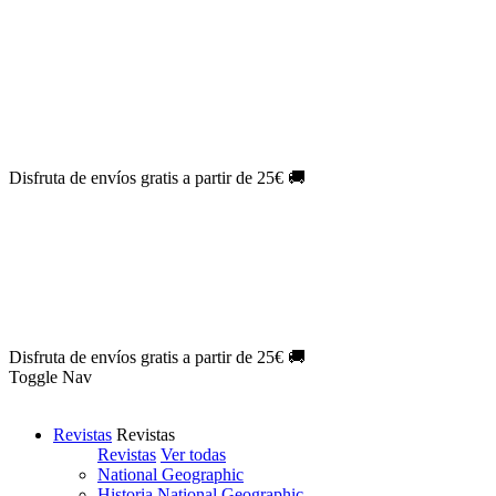
Oferta Exclusiva:
10% en la colección Barbie al suscribirte.
¡Suscríbete hoy!
NOVEDAD
| Novelas Eternas al
50%
de descuento.
¡Suscríbete
hoy!
NOVEDAD
| Sherlock Holmes al
50%
de descuento.
¡Suscríbete y
disfruta!
NOVEDAD
| Colección Japón al
44%
de descuento.
¡Suscríbete
ya!
Disfruta de envíos gratis a partir de 25€ 🚚
Oferta Exclusiva:
10% en la colección Barbie al suscribirte.
¡Suscríbete hoy!
NOVEDAD
| Novelas Eternas al
50%
de descuento.
¡Suscríbete
hoy!
NOVEDAD
| Sherlock Holmes al
50%
de descuento.
¡Suscríbete y
disfruta!
NOVEDAD
| Colección Japón al
44%
de descuento.
¡Suscríbete
ya!
Disfruta de envíos gratis a partir de 25€ 🚚
Toggle Nav
Revistas
Revistas
Revistas
Ver todas
National Geographic
Historia National Geographic