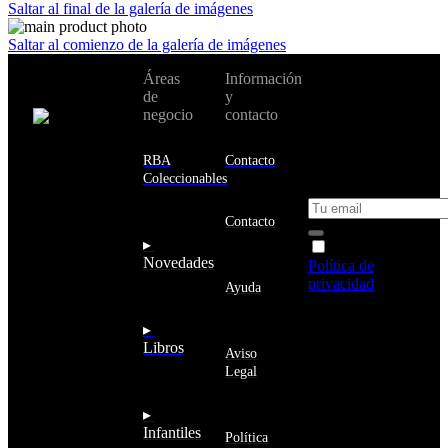
Saltar al final de la galería de imágenes
Saltar al comienzo de la galería de imágenes
No te pierdas
Áreas
Información
Cambiar de
todas nuestras
de
y
país:
novedades y
negocio
contacto
ofertas en tu
email y consigue
Estados
un 10% de
RBA
Contacto
Unidos
descuento en tu
Coleccionables
próxima compra
Afganistán
Albania
Contacto
Alemania
▸
Acepto la
Andorra
Novedades
Política de
Angola
privacidad
y
Ayuda
Anguila
deseo recibir
Antigua
información
▸
y
sobre los
Libros
Barbuda
Aviso
productos y
Antártida
Legal
servicios de la
Arabia
Comunidad
Saudí
RBA
▸
Argelia
Estás navegando
Infantiles
Argentina
Política
en un sitio web