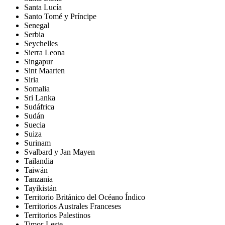
Santa Lucía
Santo Tomé y Príncipe
Senegal
Serbia
Seychelles
Sierra Leona
Singapur
Sint Maarten
Siria
Somalia
Sri Lanka
Sudáfrica
Sudán
Suecia
Suiza
Surinam
Svalbard y Jan Mayen
Tailandia
Taiwán
Tanzania
Tayikistán
Territorio Británico del Océano Índico
Territorios Australes Franceses
Territorios Palestinos
Timor-Leste