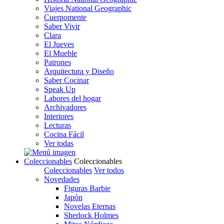
Viajes National Geographic
Cuerpomente
Saber Vivir
Clara
El Jueves
El Mueble
Patrones
Arquitectura y Diseño
Saber Cocinar
Speak Up
Labores del hogar
Archivadores
Interiores
Lecturas
Cocina Fácil
Ver todas
Coleccionables
Coleccionables
Coleccionables
Ver todos
Novedades
Figuras Barbie
Japón
Novelas Eternas
Sherlock Holmes