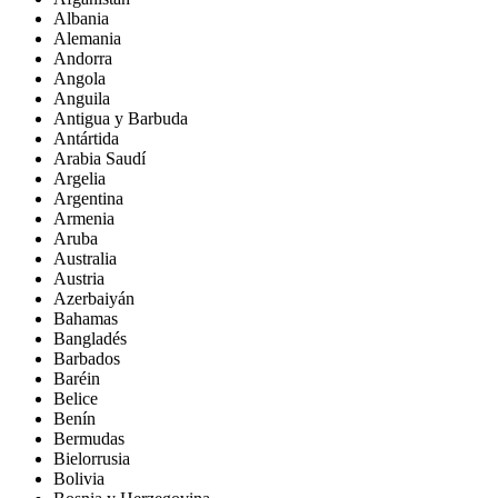
Albania
Alemania
Andorra
Angola
Anguila
Antigua y Barbuda
Antártida
Arabia Saudí
Argelia
Argentina
Armenia
Aruba
Australia
Austria
Azerbaiyán
Bahamas
Bangladés
Barbados
Baréin
Belice
Benín
Bermudas
Bielorrusia
Bolivia