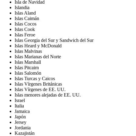
Isla de Navidad
Islandia
Islas Aland
Islas Caimán
Islas Cocos
Islas Cook
Islas Feroe
Islas Georgia del Sur y Sandwich del Sur
Islas Heard y McDonald
Islas Malvinas
Islas Marianas del Norte
Islas Marshall
Islas Pitcairn
Islas Salomón
Islas Turcas y Caicos
Islas Vírgenes Británicas
Islas Vírgenes de EE. UU.
Islas menores alejadas de EE. UU.
Israel
Italia
Jamaica
Japón
Jersey
Jordania
Kazajistán