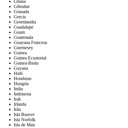
Ghana
Gibraltar
Granada
Grecia
Groenlandia
Guadalupe
Guam
Guatemala
Guayana Francesa
Guernesey
Guinea
Guinea Ecuatorial
Guinea-Bisáu
Guyana
Haití
Honduras
Hungría
India
Indonesia
Irak
Irlanda
Irán
Isla Bouvet
Isla Norfolk
Isla de Man