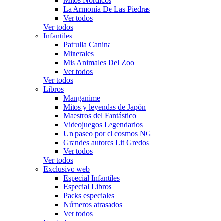
Mitos Nórdicos
La Armonía De Las Piedras
Ver todos
Ver todos
Infantiles
Patrulla Canina
Minerales
Mis Animales Del Zoo
Ver todos
Ver todos
Libros
Manganime
Mitos y leyendas de Japón
Maestros del Fantástico
Videojuegos Legendarios
Un paseo por el cosmos NG
Grandes autores Lit Gredos
Ver todos
Ver todos
Exclusivo web
Especial Infantiles
Especial Libros
Packs especiales
Números atrasados
Ver todos