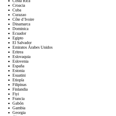
Costa Rica
Croacia
Cuba
Curazao
Côte d’Ivoire
Dinamarca
Dominica
Ecuador
Egipto
El Salvador
Emiratos Árabes Unidos
Eritrea
Eslovaquia
Eslovenia
España
Estonia
Esuatini
Etiopía
Filipinas
Finlandia
Fiyi
Francia
Gabón
Gambia
Georgia