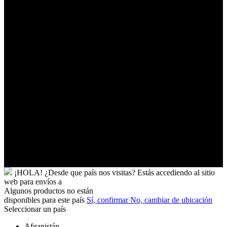
Palestinos
Timor-
Leste
Togo
Tokelau
Tonga
Trinidad
y
Tobago
Turkmenistán
Turquía
Tuvalu
Túnez
Ucrania
Uganda
Uruguay
Yibuti
¡HOLA!
¿Desde que país nos visitas?
Estás accediendo al sitio
web para
envíos a
Algunos productos no están
disponibles para este país
Sí, confirmar
No, cambiar de ubicación
Seleccionar un país
Afganistán