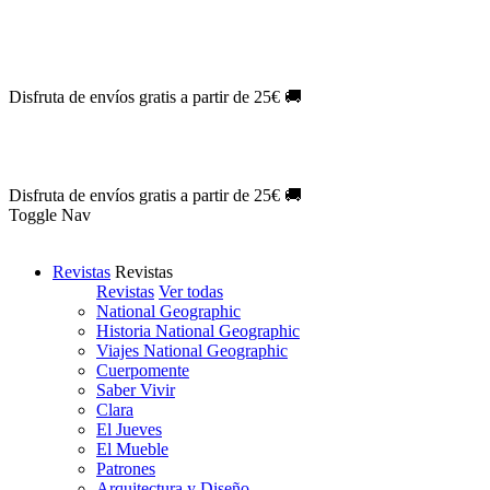
Oferta Exclusiva:
10% en la colección Barbie al suscribirte.
¡Suscríb
NOVEDAD
| Novelas Eternas al
50%
de descuento.
¡Suscríbete hoy
NOVEDAD
| Sherlock Holmes al
50%
de descuento.
¡Suscríbete y d
NOVEDAD
| Colección Japón al
44%
de descuento.
¡Suscríbete ya!
Disfruta de envíos gratis a partir de 25€ 🚚
Oferta Exclusiva:
10% en la colección Barbie al suscribirte.
¡Suscríb
NOVEDAD
| Novelas Eternas al
50%
de descuento.
¡Suscríbete hoy
NOVEDAD
| Sherlock Holmes al
50%
de descuento.
¡Suscríbete y d
NOVEDAD
| Colección Japón al
44%
de descuento.
¡Suscríbete ya!
Disfruta de envíos gratis a partir de 25€ 🚚
Toggle Nav
Revistas
Revistas
Revistas
Ver todas
National Geographic
Historia National Geographic
Viajes National Geographic
Cuerpomente
Saber Vivir
Clara
El Jueves
El Mueble
Patrones
Arquitectura y Diseño