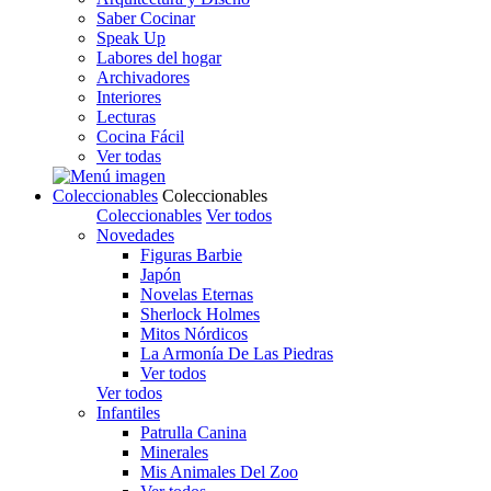
Saber Cocinar
Speak Up
Labores del hogar
Archivadores
Interiores
Lecturas
Cocina Fácil
Ver todas
Coleccionables
Coleccionables
Coleccionables
Ver todos
Novedades
Figuras Barbie
Japón
Novelas Eternas
Sherlock Holmes
Mitos Nórdicos
La Armonía De Las Piedras
Ver todos
Ver todos
Infantiles
Patrulla Canina
Minerales
Mis Animales Del Zoo