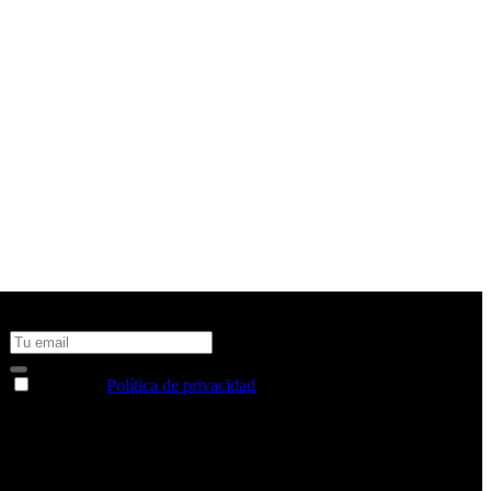
No te pierdas todas nuestras novedades y ofertas en tu email y
consigue un 10% de descuento en tu próxima compra
Acepto la
Política de privacidad
y deseo recibir información
sobre los productos y servicios de la Comunidad RBA
Estás navegando en un sitio web seguro