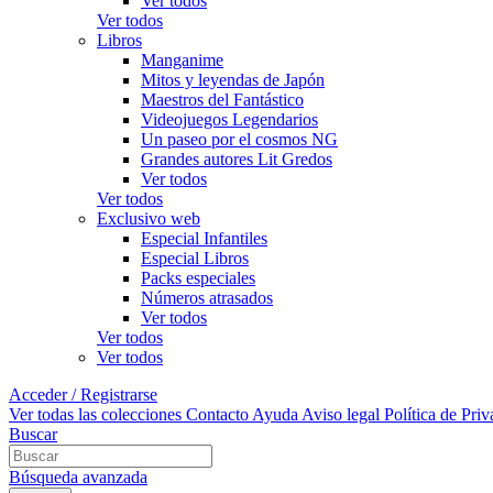
Ver todos
Ver todos
Libros
Manganime
Mitos y leyendas de Japón
Maestros del Fantástico
Videojuegos Legendarios
Un paseo por el cosmos NG
Grandes autores Lit Gredos
Ver todos
Ver todos
Exclusivo web
Especial Infantiles
Especial Libros
Packs especiales
Números atrasados
Ver todos
Ver todos
Ver todos
Acceder / Registrarse
Ver todas las colecciones
Contacto
Ayuda
Aviso legal
Política de Pri
Buscar
Búsqueda avanzada