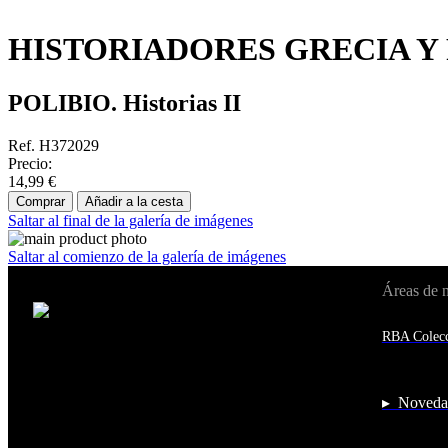
HISTORIADORES GRECIA Y 
POLIBIO. Historias II
Ref. H372029
Precio:
14,99 €
Comprar
Añadir a la cesta
Saltar al final de la galería de imágenes
Saltar al comienzo de la galería de imágenes
Áreas de 
Cambiar de país:
Estados Unidos
RBA Colecc
Afganistán
Albania
Alemania
Andorra
▸ Noveda
Angola
Anguila