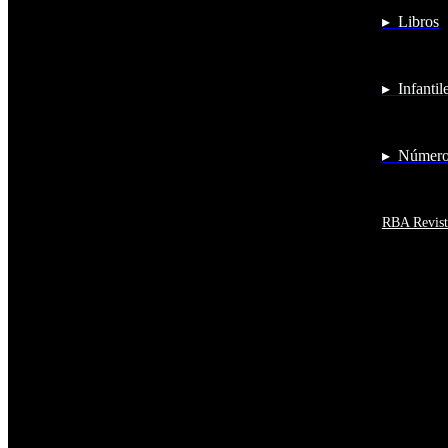
Antigua y Barbuda
▸ Libros
Antártida
Arabia Saudí
Argelia
Argentina
▸ Infantil
Armenia
Aruba
Australia
Austria
▸ Números
Azerbaiyán
Bahamas
Bangladés
Barbados
RBA Revist
Baréin
Belice
Benín
Bermudas
Bielorrusia
Bolivia
Bosnia y Herzegovina
Botsuana
Brasil
Brunéi
Bulgaria
Burkina Faso