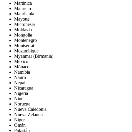
Martinica
Mauricio
Mauritania
Mayotte
Micronesia
Moldavia
Mongolia
Montenegro
Montserrat
Mozambique
Myanmar (Birmania)
México
Mónaco
Namibia
Nauru
Nepal
Nicaragua
Nigeria
Niue
Noruega
Nueva Caledonia
Nueva Zelanda
Níger
Omán
Pakistán