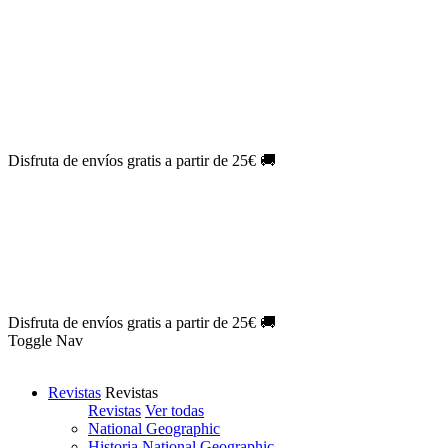
Oferta Exclusiva:
10% en la colección Barbie al suscribirte.
¡Suscríbete hoy!
NOVEDAD
| Novelas Eternas al
50%
de descuento.
¡Suscríbete
hoy!
NOVEDAD
| Sherlock Holmes al
50%
de descuento.
¡Suscríbete y
disfruta!
NOVEDAD
| Colección Japón al
44%
de descuento.
¡Suscríbete
ya!
Disfruta de envíos gratis a partir de 25€ 🚚
Oferta Exclusiva:
10% en la colección Barbie al suscribirte.
¡Suscríbete hoy!
NOVEDAD
| Novelas Eternas al
50%
de descuento.
¡Suscríbete
hoy!
NOVEDAD
| Sherlock Holmes al
50%
de descuento.
¡Suscríbete y
disfruta!
NOVEDAD
| Colección Japón al
44%
de descuento.
¡Suscríbete
ya!
Disfruta de envíos gratis a partir de 25€ 🚚
Toggle Nav
Revistas
Revistas
Revistas
Ver todas
National Geographic
Historia National Geographic