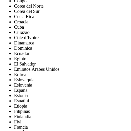
Congo
Corea del Norte
Corea del Sur
Costa Rica
Croacia
Cuba
Curazao
Côte d’Ivoire
Dinamarca
Dominica
Ecuador
Egipto
El Salvador
Emiratos Árabes Unidos
Eritrea
Eslovaquia
Eslovenia
España
Estonia
Esuatini
Etiopía
Filipinas
Finlandia
Fiyi
Francia