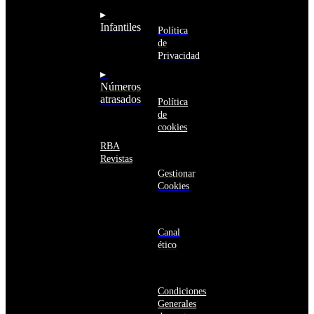
Saudí
RBA
▸
Argelia
Estás navegando
Infantiles
Argentina
Política
en un sitio web
Armenia
de
seguro
Aruba
Privacidad
Australia
▸
Austria
Números
Azerbaiyán
atrasados
Política
Bahamas
de
Bangladés
cookies
Barbados
Baréin
RBA
Belice
Revistas
Benín
Gestionar
Bermudas
Cookies
Bielorrusia
Bolivia
Bosnia
y
Canal
Herzegovina
ético
Botsuana
Brasil
Brunéi
Condiciones
Bulgaria
Generales
Burkina