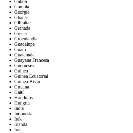
Gabón
Gambia
Georgia
Ghana
Gibraltar
Granada
Grecia
Groenlandia
Guadalupe
Guam
Guatemala
Guayana Francesa
Guernesey
Guinea
Guinea Ecuatorial
Guinea-Bisáu
Guyana
Haití
Honduras
Hungría
India
Indonesia
Irak
Irlanda
Irán