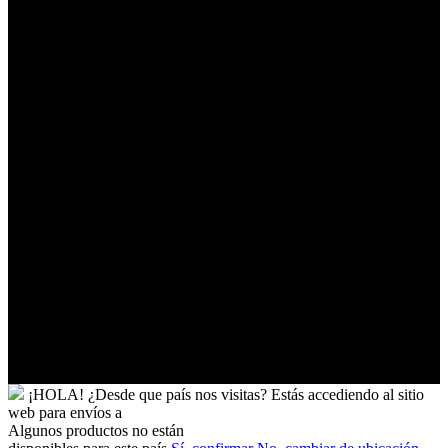
Australes
Franceses
Territorios
Palestinos
Timor-
Leste
Togo
Tokelau
Tonga
Trinidad
y
Tobago
Turkmenistán
Turquía
Tuvalu
Túnez
Ucrania
Uganda
Uruguay
Yibuti
¡HOLA!
¿Desde que país nos visitas?
Estás accediendo al sitio
web para
envíos a
Algunos productos no están