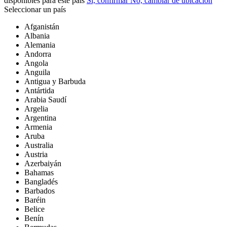
disponibles para este país
Sí, confirmar
No, cambiar de ubicación
Seleccionar un país
Afganistán
Albania
Alemania
Andorra
Angola
Anguila
Antigua y Barbuda
Antártida
Arabia Saudí
Argelia
Argentina
Armenia
Aruba
Australia
Austria
Azerbaiyán
Bahamas
Bangladés
Barbados
Baréin
Belice
Benín