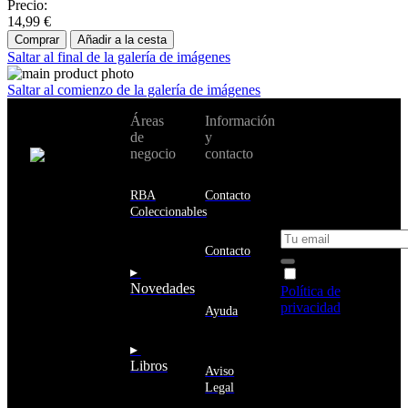
Precio:
14,99 €
Comprar
Añadir a la cesta
Saltar al final de la galería de imágenes
Saltar al comienzo de la galería de imágenes
No te pierdas
Áreas
Información
Cambiar de
todas nuestras
de
y
país:
novedades y
negocio
contacto
ofertas en tu
email y consigue
Estados
un 10% de
RBA
Contacto
Unidos
descuento en tu
Coleccionables
próxima compra
Afganistán
Albania
Contacto
Alemania
▸
Acepto la
Andorra
Novedades
Política de
Angola
privacidad
y
Ayuda
Anguila
deseo recibir
Antigua
información
▸
y
sobre los
Libros
Barbuda
Aviso
productos y
Antártida
Legal
servicios de la
Arabia
Comunidad