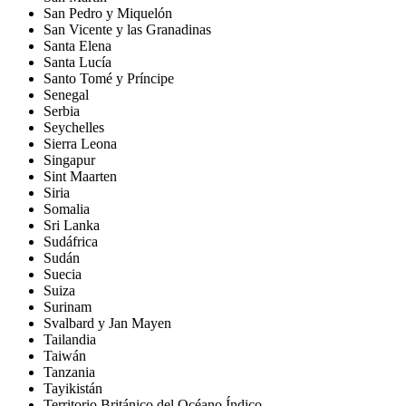
San Pedro y Miquelón
San Vicente y las Granadinas
Santa Elena
Santa Lucía
Santo Tomé y Príncipe
Senegal
Serbia
Seychelles
Sierra Leona
Singapur
Sint Maarten
Siria
Somalia
Sri Lanka
Sudáfrica
Sudán
Suecia
Suiza
Surinam
Svalbard y Jan Mayen
Tailandia
Taiwán
Tanzania
Tayikistán
Territorio Británico del Océano Índico