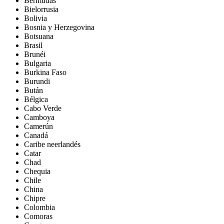
Bermudas
Bielorrusia
Bolivia
Bosnia y Herzegovina
Botsuana
Brasil
Brunéi
Bulgaria
Burkina Faso
Burundi
Bután
Bélgica
Cabo Verde
Camboya
Camerún
Canadá
Caribe neerlandés
Catar
Chad
Chequia
Chile
China
Chipre
Colombia
Comoras