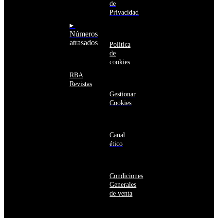
Armenia
de
seguro
Aruba
Privacidad
Australia
▸
Austria
Números
Azerbaiyán
atrasados
Política
Bahamas
de
Bangladés
cookies
Barbados
Baréin
RBA
Belice
Revistas
Benín
Gestionar
Bermudas
Cookies
Bielorrusia
Bolivia
Bosnia
y
Canal
Herzegovina
ético
Botsuana
Brasil
Brunéi
Condiciones
Bulgaria
Generales
Burkina
de venta
Faso
Burundi
Bután