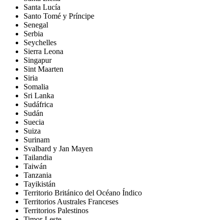
Santa Lucía
Santo Tomé y Príncipe
Senegal
Serbia
Seychelles
Sierra Leona
Singapur
Sint Maarten
Siria
Somalia
Sri Lanka
Sudáfrica
Sudán
Suecia
Suiza
Surinam
Svalbard y Jan Mayen
Tailandia
Taiwán
Tanzania
Tayikistán
Territorio Británico del Océano Índico
Territorios Australes Franceses
Territorios Palestinos
Timor-Leste