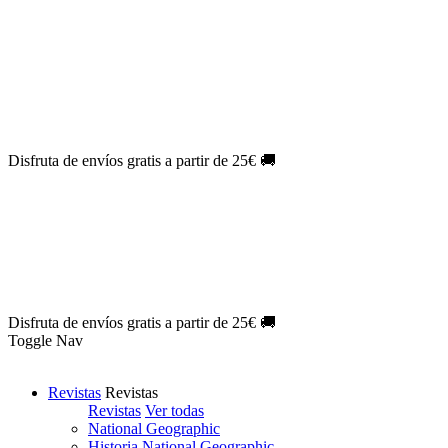
Oferta Exclusiva:
10% en la colección Barbie al suscribirte.
¡Suscríbete hoy!
NOVEDAD
| Novelas Eternas al
50%
de descuento.
¡Suscríbete
hoy!
NOVEDAD
| Sherlock Holmes al
50%
de descuento.
¡Suscríbete y
disfruta!
NOVEDAD
| Colección Japón al
44%
de descuento.
¡Suscríbete
ya!
Disfruta de envíos gratis a partir de 25€ 🚚
Oferta Exclusiva:
10% en la colección Barbie al suscribirte.
¡Suscríbete hoy!
NOVEDAD
| Novelas Eternas al
50%
de descuento.
¡Suscríbete
hoy!
NOVEDAD
| Sherlock Holmes al
50%
de descuento.
¡Suscríbete y
disfruta!
NOVEDAD
| Colección Japón al
44%
de descuento.
¡Suscríbete
ya!
Disfruta de envíos gratis a partir de 25€ 🚚
Toggle Nav
Revistas
Revistas
Revistas
Ver todas
National Geographic
Historia National Geographic