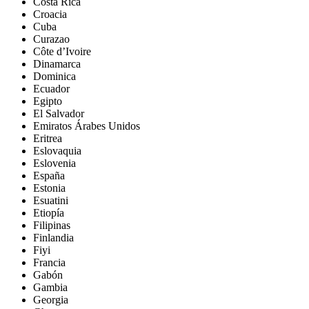
Costa Rica
Croacia
Cuba
Curazao
Côte d’Ivoire
Dinamarca
Dominica
Ecuador
Egipto
El Salvador
Emiratos Árabes Unidos
Eritrea
Eslovaquia
Eslovenia
España
Estonia
Esuatini
Etiopía
Filipinas
Finlandia
Fiyi
Francia
Gabón
Gambia
Georgia