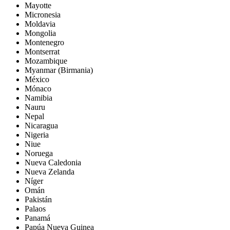
Mayotte
Micronesia
Moldavia
Mongolia
Montenegro
Montserrat
Mozambique
Myanmar (Birmania)
México
Mónaco
Namibia
Nauru
Nepal
Nicaragua
Nigeria
Niue
Noruega
Nueva Caledonia
Nueva Zelanda
Níger
Omán
Pakistán
Palaos
Panamá
Papúa Nueva Guinea