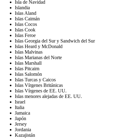
Isla de Navidad
Islandia
Islas Aland
Islas Caimán
Islas Cocos
Islas Cook
Islas Feroe
Islas Georgia del Sur y Sandwich del Sur
Islas Heard y McDonald
Islas Malvinas
Islas Marianas del Norte
Islas Marshall
Islas Pitcairn
Islas Salomón
Islas Turcas y Caicos
Islas Vírgenes Británicas
Islas Vírgenes de EE. UU.
Islas menores alejadas de EE. UU.
Israel
Italia
Jamaica
Japón
Jersey
Jordania
Kazajistán