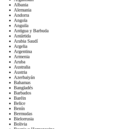
Albania
Alemania
Andorra
Angola
Anguila
Antigua y Barbuda
Antártida
Arabia Saudí
Argelia
Argentina
Armenia
Aruba
Australia
Austria
Azerbaiyán
Bahamas
Bangladés
Barbados
Baréin
Belice
Benín
Bermudas
Bielorrusia
Bolivia