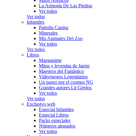
Mitos Nórdicos
La Armonía De Las Piedras
Ver todos
Ver todos
Infantiles
Patrulla Canina
Minerales
Mis Animales Del Zoo
Ver todos
Ver todos
Libros
Manganime
Mitos y leyendas de Japón
Maestros del Fantástico
Videojuegos Legendarios
Un paseo por el cosmos NG
Grandes autores Lit Gredos
Ver todos
Ver todos
Exclusivo web
Especial Infantiles
Especial Libros
Packs especiales
Números atrasados
Ver todos