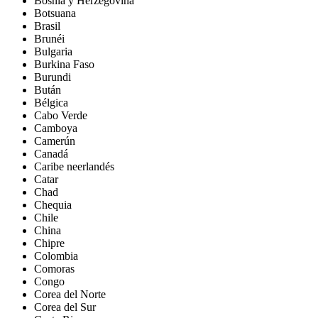
Bosnia y Herzegovina
Botsuana
Brasil
Brunéi
Bulgaria
Burkina Faso
Burundi
Bután
Bélgica
Cabo Verde
Camboya
Camerún
Canadá
Caribe neerlandés
Catar
Chad
Chequia
Chile
China
Chipre
Colombia
Comoras
Congo
Corea del Norte
Corea del Sur