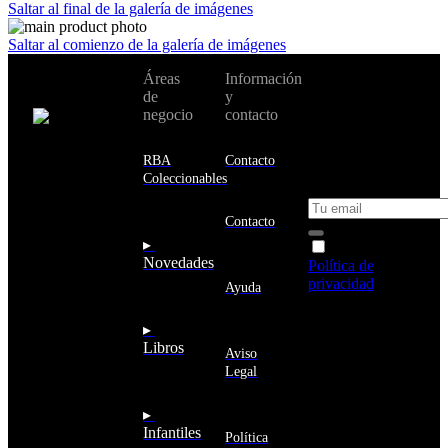
Saltar al final de la galería de imágenes
Saltar al comienzo de la galería de imágenes
No te pierdas
Áreas
Información
Cambiar de
todas nuestras
de
y
país:
novedades y
negocio
contacto
ofertas en tu
email y consigue
Estados
un 10% de
RBA
Contacto
Unidos
descuento en tu
Coleccionables
próxima compra
Afganistán
Albania
Contacto
Alemania
▸
Acepto la
Andorra
Novedades
Política de
Angola
privacidad
y
Ayuda
Anguila
deseo recibir
Antigua
información
▸
y
sobre los
Libros
Barbuda
Aviso
productos y
Antártida
Legal
servicios de la
Arabia
Comunidad
Saudí
RBA
▸
Argelia
Estás navegando
Infantiles
Argentina
Política
en un sitio web