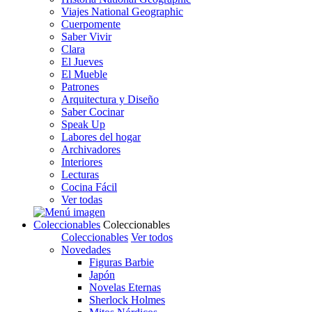
Viajes National Geographic
Cuerpomente
Saber Vivir
Clara
El Jueves
El Mueble
Patrones
Arquitectura y Diseño
Saber Cocinar
Speak Up
Labores del hogar
Archivadores
Interiores
Lecturas
Cocina Fácil
Ver todas
Coleccionables
Coleccionables
Coleccionables
Ver todos
Novedades
Figuras Barbie
Japón
Novelas Eternas
Sherlock Holmes