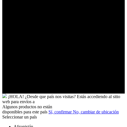
Palestinos
Timor-
Leste
Togo
Tokelau
Tonga
Trinidad
y
Tobago
Turkmenistán
Turquía
Tuvalu
Túnez
Ucrania
Uganda
Uruguay
Yibuti
¡HOLA!
¿Desde que país nos visitas?
Estás accediendo al sitio
web para
envíos a
Algunos productos no están
disponibles para este país
Sí, confirmar
No, cambiar de ubicación
Seleccionar un país
Afganistán