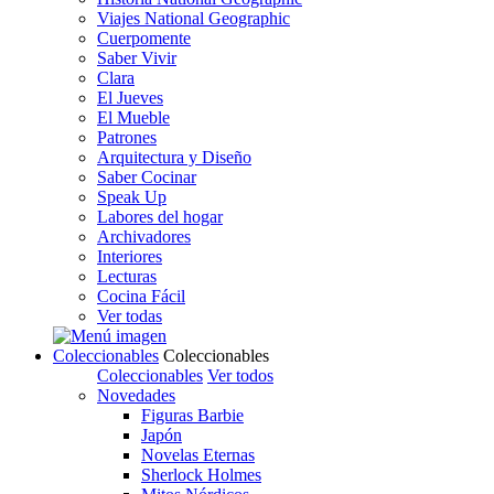
Viajes National Geographic
Cuerpomente
Saber Vivir
Clara
El Jueves
El Mueble
Patrones
Arquitectura y Diseño
Saber Cocinar
Speak Up
Labores del hogar
Archivadores
Interiores
Lecturas
Cocina Fácil
Ver todas
Coleccionables
Coleccionables
Coleccionables
Ver todos
Novedades
Figuras Barbie
Japón
Novelas Eternas
Sherlock Holmes