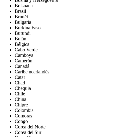
Bosnia y Herzegovina
Botsuana
Brasil
Brunéi
Bulgaria
Burkina Faso
Burundi
Bután
Bélgica
Cabo Verde
Camboya
Camerún
Canadá
Caribe neerlandés
Catar
Chad
Chequia
Chile
China
Chipre
Colombia
Comoras
Congo
Corea del Norte
Corea del Sur