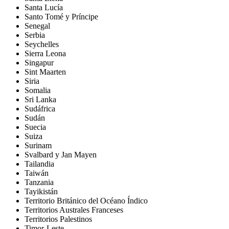
Santa Lucía
Santo Tomé y Príncipe
Senegal
Serbia
Seychelles
Sierra Leona
Singapur
Sint Maarten
Siria
Somalia
Sri Lanka
Sudáfrica
Sudán
Suecia
Suiza
Surinam
Svalbard y Jan Mayen
Tailandia
Taiwán
Tanzania
Tayikistán
Territorio Británico del Océano Índico
Territorios Australes Franceses
Territorios Palestinos
Timor-Leste