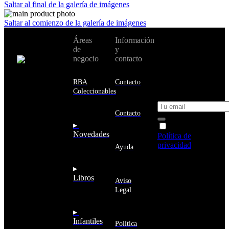
Saltar al final de la galería de imágenes
Saltar al comienzo de la galería de imágenes
No te pierdas
Áreas
Información
Cambiar de
todas nuestras
de
y
país:
novedades y
negocio
contacto
ofertas en tu
email y consigue
Estados
un 10% de
RBA
Contacto
Unidos
descuento en tu
Coleccionables
próxima compra
Afganistán
Albania
Contacto
Alemania
▸
Acepto la
Andorra
Novedades
Política de
Angola
privacidad
y
Ayuda
Anguila
deseo recibir
Antigua
información
▸
y
sobre los
Libros
Barbuda
Aviso
productos y
Antártida
Legal
servicios de la
Arabia
Comunidad
Saudí
RBA
▸
Argelia
Estás navegando
Infantiles
Argentina
Política
en un sitio web