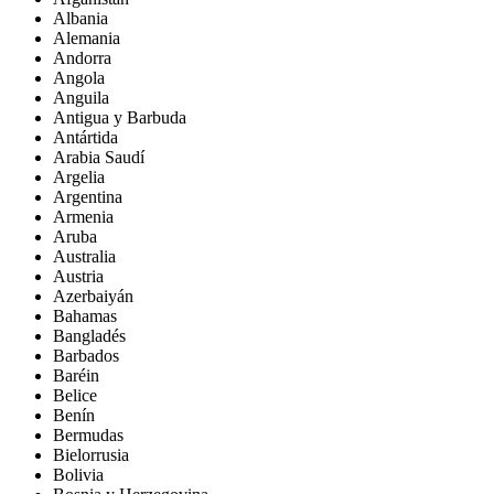
Albania
Alemania
Andorra
Angola
Anguila
Antigua y Barbuda
Antártida
Arabia Saudí
Argelia
Argentina
Armenia
Aruba
Australia
Austria
Azerbaiyán
Bahamas
Bangladés
Barbados
Baréin
Belice
Benín
Bermudas
Bielorrusia
Bolivia