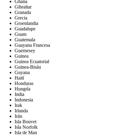
Ghana
Gibraltar
Granada
Grecia
Groenlandia
Guadalupe
Guam
Guatemala
Guayana Francesa
Guernesey
Guinea
Guinea Ecuatorial
Guinea-Bisáu
Guyana
Haití
Honduras
Hungría
India
Indonesia
Irak
Irlanda
Irán
Isla Bouvet
Isla Norfolk
Isla de Man