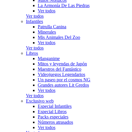
Mitos Nórdicos
La Armonía De Las Piedras
Ver todos
Ver todos
Infantiles
Patrulla Canina
Minerales
Mis Animales Del Zoo
Ver todos
Ver todos
Libros
Manganime
Mitos y leyendas de Japón
Maestros del Fantástico
Videojuegos Legendarios
Un paseo por el cosmos NG
Grandes autores Lit Gredos
Ver todos
Ver todos
Exclusivo web
Especial Infantiles
Especial Libros
Packs especiales
Números atrasados
Ver todos