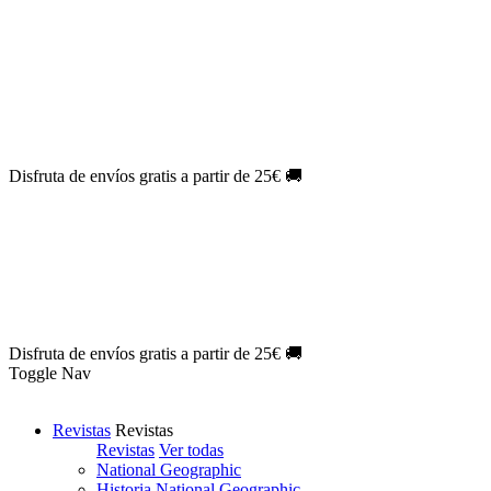
Oferta Exclusiva:
10% en la colección Barbie al suscribirte.
¡Suscríbete hoy!
NOVEDAD
| Novelas Eternas al
50%
de descuento.
¡Suscríbete
hoy!
NOVEDAD
| Sherlock Holmes al
50%
de descuento.
¡Suscríbete y
disfruta!
NOVEDAD
| Colección Japón al
44%
de descuento.
¡Suscríbete
ya!
Disfruta de envíos gratis a partir de 25€ 🚚
Oferta Exclusiva:
10% en la colección Barbie al suscribirte.
¡Suscríbete hoy!
NOVEDAD
| Novelas Eternas al
50%
de descuento.
¡Suscríbete
hoy!
NOVEDAD
| Sherlock Holmes al
50%
de descuento.
¡Suscríbete y
disfruta!
NOVEDAD
| Colección Japón al
44%
de descuento.
¡Suscríbete
ya!
Disfruta de envíos gratis a partir de 25€ 🚚
Toggle Nav
Revistas
Revistas
Revistas
Ver todas
National Geographic
Historia National Geographic