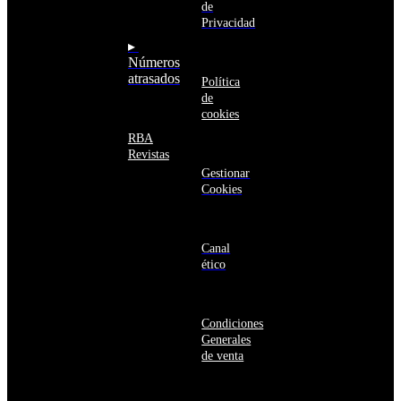
Armenia
de
seguro
Aruba
Privacidad
Australia
▸
Austria
Números
Azerbaiyán
atrasados
Política
Bahamas
de
Bangladés
cookies
Barbados
Baréin
RBA
Belice
Revistas
Benín
Gestionar
Bermudas
Cookies
Bielorrusia
Bolivia
Bosnia
y
Canal
Herzegovina
ético
Botsuana
Brasil
Brunéi
Condiciones
Bulgaria
Generales
Burkina
de venta
Faso
Burundi
Bután