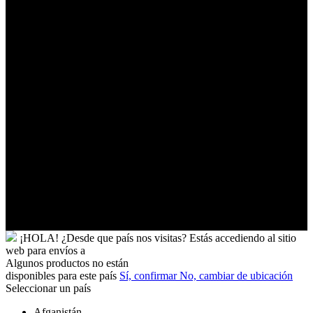
Palestinos
Timor-
Leste
Togo
Tokelau
Tonga
Trinidad
y
Tobago
Turkmenistán
Turquía
Tuvalu
Túnez
Ucrania
Uganda
Uruguay
Yibuti
¡HOLA!
¿Desde que país nos visitas?
Estás accediendo al sitio
web para
envíos a
Algunos productos no están
disponibles para este país
Sí, confirmar
No, cambiar de ubicación
Seleccionar un país
Afganistán