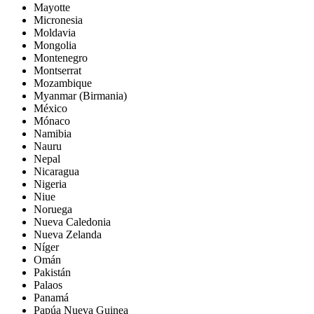
Mayotte
Micronesia
Moldavia
Mongolia
Montenegro
Montserrat
Mozambique
Myanmar (Birmania)
México
Mónaco
Namibia
Nauru
Nepal
Nicaragua
Nigeria
Niue
Noruega
Nueva Caledonia
Nueva Zelanda
Níger
Omán
Pakistán
Palaos
Panamá
Papúa Nueva Guinea