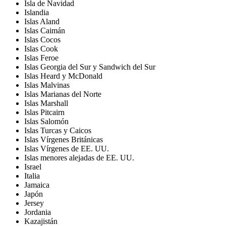
Isla de Navidad
Islandia
Islas Aland
Islas Caimán
Islas Cocos
Islas Cook
Islas Feroe
Islas Georgia del Sur y Sandwich del Sur
Islas Heard y McDonald
Islas Malvinas
Islas Marianas del Norte
Islas Marshall
Islas Pitcairn
Islas Salomón
Islas Turcas y Caicos
Islas Vírgenes Británicas
Islas Vírgenes de EE. UU.
Islas menores alejadas de EE. UU.
Israel
Italia
Jamaica
Japón
Jersey
Jordania
Kazajistán