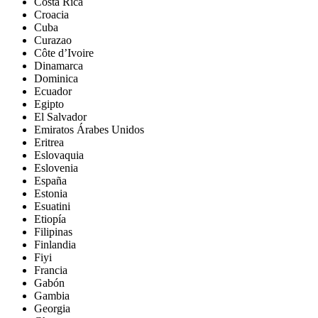
Costa Rica
Croacia
Cuba
Curazao
Côte d’Ivoire
Dinamarca
Dominica
Ecuador
Egipto
El Salvador
Emiratos Árabes Unidos
Eritrea
Eslovaquia
Eslovenia
España
Estonia
Esuatini
Etiopía
Filipinas
Finlandia
Fiyi
Francia
Gabón
Gambia
Georgia