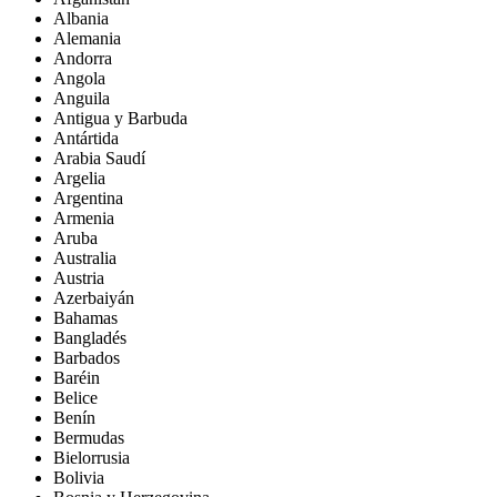
Albania
Alemania
Andorra
Angola
Anguila
Antigua y Barbuda
Antártida
Arabia Saudí
Argelia
Argentina
Armenia
Aruba
Australia
Austria
Azerbaiyán
Bahamas
Bangladés
Barbados
Baréin
Belice
Benín
Bermudas
Bielorrusia
Bolivia