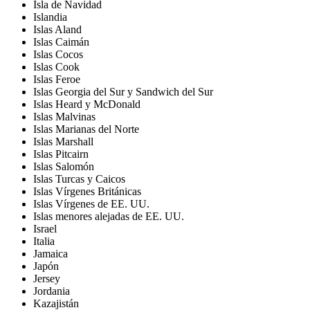
Isla de Navidad
Islandia
Islas Aland
Islas Caimán
Islas Cocos
Islas Cook
Islas Feroe
Islas Georgia del Sur y Sandwich del Sur
Islas Heard y McDonald
Islas Malvinas
Islas Marianas del Norte
Islas Marshall
Islas Pitcairn
Islas Salomón
Islas Turcas y Caicos
Islas Vírgenes Británicas
Islas Vírgenes de EE. UU.
Islas menores alejadas de EE. UU.
Israel
Italia
Jamaica
Japón
Jersey
Jordania
Kazajistán