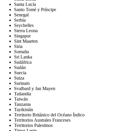
Santa Lucía
Santo Tomé y Príncipe
Senegal
Serbia
Seychelles
Sierra Leona
Singapur
Sint Maarten
Siria
Somalia
Sri Lanka
Sudáfrica
Sudán
Suecia
Suiza
Surinam
Svalbard y Jan Mayen
Tailandia
Taiwán
Tanzania
Tayikistán
Territorio Británico del Océano Índico
Territorios Australes Franceses
Territorios Palestinos
Timor-Leste