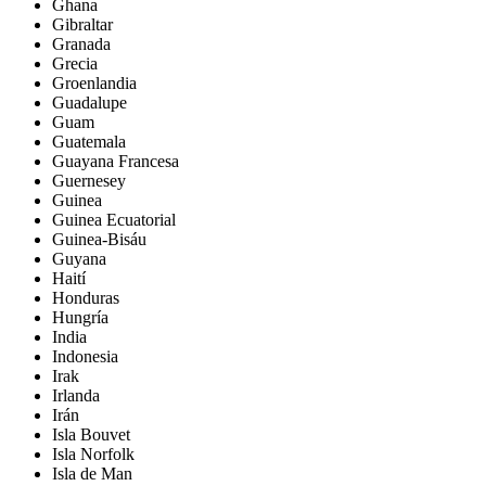
Ghana
Gibraltar
Granada
Grecia
Groenlandia
Guadalupe
Guam
Guatemala
Guayana Francesa
Guernesey
Guinea
Guinea Ecuatorial
Guinea-Bisáu
Guyana
Haití
Honduras
Hungría
India
Indonesia
Irak
Irlanda
Irán
Isla Bouvet
Isla Norfolk
Isla de Man