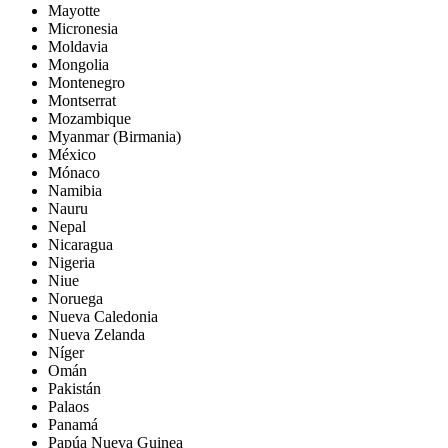
Mayotte
Micronesia
Moldavia
Mongolia
Montenegro
Montserrat
Mozambique
Myanmar (Birmania)
México
Mónaco
Namibia
Nauru
Nepal
Nicaragua
Nigeria
Niue
Noruega
Nueva Caledonia
Nueva Zelanda
Níger
Omán
Pakistán
Palaos
Panamá
Papúa Nueva Guinea