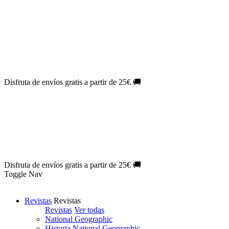
Oferta Exclusiva:
10% en la colección Barbie al suscribirte.
¡Suscríbete hoy!
NOVEDAD
| Novelas Eternas al
50%
de descuento.
¡Suscríbete
hoy!
NOVEDAD
| Sherlock Holmes al
50%
de descuento.
¡Suscríbete y
disfruta!
NOVEDAD
| Colección Japón al
44%
de descuento.
¡Suscríbete
ya!
Disfruta de envíos gratis a partir de 25€ 🚚
Oferta Exclusiva:
10% en la colección Barbie al suscribirte.
¡Suscríbete hoy!
NOVEDAD
| Novelas Eternas al
50%
de descuento.
¡Suscríbete
hoy!
NOVEDAD
| Sherlock Holmes al
50%
de descuento.
¡Suscríbete y
disfruta!
NOVEDAD
| Colección Japón al
44%
de descuento.
¡Suscríbete
ya!
Disfruta de envíos gratis a partir de 25€ 🚚
Toggle Nav
Revistas
Revistas
Revistas
Ver todas
National Geographic
Historia National Geographic