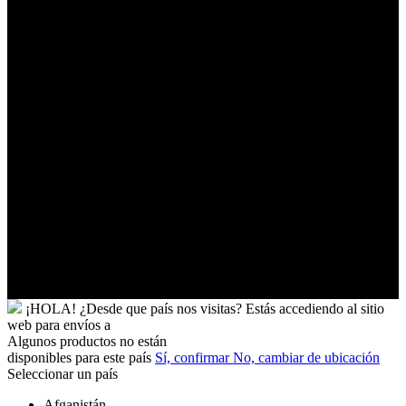
Palestinos
Timor-
Leste
Togo
Tokelau
Tonga
Trinidad
y
Tobago
Turkmenistán
Turquía
Tuvalu
Túnez
Ucrania
Uganda
Uruguay
Yibuti
¡HOLA!
¿Desde que país nos visitas?
Estás accediendo al sitio
web para
envíos a
Algunos productos no están
disponibles para este país
Sí, confirmar
No, cambiar de ubicación
Seleccionar un país
Afganistán