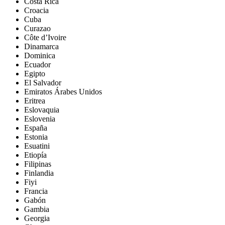
Costa Rica
Croacia
Cuba
Curazao
Côte d’Ivoire
Dinamarca
Dominica
Ecuador
Egipto
El Salvador
Emiratos Árabes Unidos
Eritrea
Eslovaquia
Eslovenia
España
Estonia
Esuatini
Etiopía
Filipinas
Finlandia
Fiyi
Francia
Gabón
Gambia
Georgia