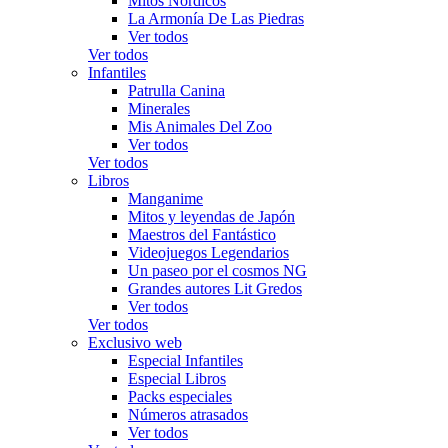
Mitos Nórdicos
La Armonía De Las Piedras
Ver todos
Ver todos
Infantiles
Patrulla Canina
Minerales
Mis Animales Del Zoo
Ver todos
Ver todos
Libros
Manganime
Mitos y leyendas de Japón
Maestros del Fantástico
Videojuegos Legendarios
Un paseo por el cosmos NG
Grandes autores Lit Gredos
Ver todos
Ver todos
Exclusivo web
Especial Infantiles
Especial Libros
Packs especiales
Números atrasados
Ver todos