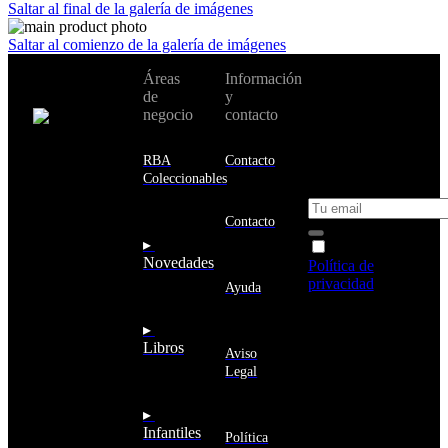
Saltar al final de la galería de imágenes
Saltar al comienzo de la galería de imágenes
No te pierdas
Áreas
Información
Cambiar de
todas nuestras
de
y
país:
novedades y
negocio
contacto
ofertas en tu
email y consigue
Estados
un 10% de
RBA
Contacto
Unidos
descuento en tu
Coleccionables
próxima compra
Afganistán
Albania
Contacto
Alemania
▸
Acepto la
Andorra
Novedades
Política de
Angola
privacidad
y
Ayuda
Anguila
deseo recibir
Antigua
información
▸
y
sobre los
Libros
Barbuda
Aviso
productos y
Antártida
Legal
servicios de la
Arabia
Comunidad
Saudí
RBA
▸
Argelia
Estás navegando
Infantiles
Argentina
Política
en un sitio web