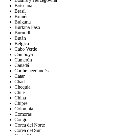
Bosnia y Herzegovina
Botsuana
Brasil
Brunéi
Bulgaria
Burkina Faso
Burundi
Bután
Bélgica
Cabo Verde
Camboya
Camerún
Canadá
Caribe neerlandés
Catar
Chad
Chequia
Chile
China
Chipre
Colombia
Comoras
Congo
Corea del Norte
Corea del Sur