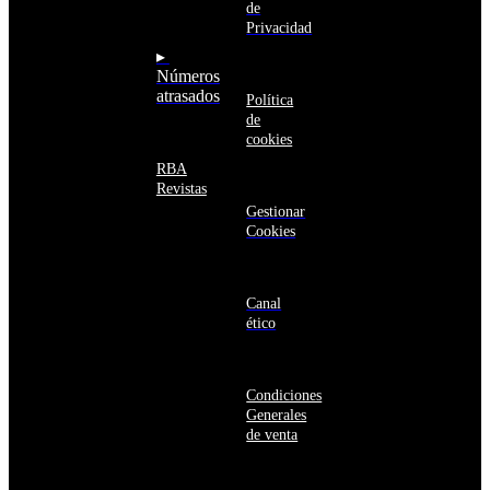
Armenia
de
seguro
Aruba
Privacidad
Australia
▸
Austria
Números
Azerbaiyán
atrasados
Política
Bahamas
de
Bangladés
cookies
Barbados
Baréin
RBA
Belice
Revistas
Benín
Gestionar
Bermudas
Cookies
Bielorrusia
Bolivia
Bosnia
y
Canal
Herzegovina
ético
Botsuana
Brasil
Brunéi
Condiciones
Bulgaria
Generales
Burkina
de venta
Faso
Burundi
Bután