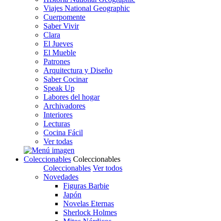
Viajes National Geographic
Cuerpomente
Saber Vivir
Clara
El Jueves
El Mueble
Patrones
Arquitectura y Diseño
Saber Cocinar
Speak Up
Labores del hogar
Archivadores
Interiores
Lecturas
Cocina Fácil
Ver todas
Coleccionables
Coleccionables
Coleccionables
Ver todos
Novedades
Figuras Barbie
Japón
Novelas Eternas
Sherlock Holmes