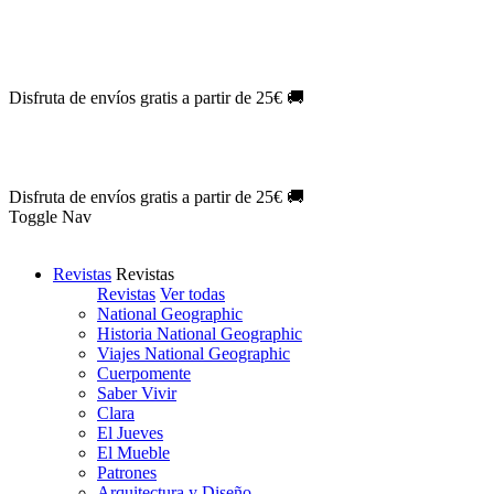
Oferta Exclusiva:
10% en la colección Barbie al suscribirte.
¡Suscríb
NOVEDAD
| Novelas Eternas al
50%
de descuento.
¡Suscríbete hoy
NOVEDAD
| Sherlock Holmes al
50%
de descuento.
¡Suscríbete y d
NOVEDAD
| Colección Japón al
44%
de descuento.
¡Suscríbete ya!
Disfruta de envíos gratis a partir de 25€ 🚚
Oferta Exclusiva:
10% en la colección Barbie al suscribirte.
¡Suscríb
NOVEDAD
| Novelas Eternas al
50%
de descuento.
¡Suscríbete hoy
NOVEDAD
| Sherlock Holmes al
50%
de descuento.
¡Suscríbete y d
NOVEDAD
| Colección Japón al
44%
de descuento.
¡Suscríbete ya!
Disfruta de envíos gratis a partir de 25€ 🚚
Toggle Nav
Revistas
Revistas
Revistas
Ver todas
National Geographic
Historia National Geographic
Viajes National Geographic
Cuerpomente
Saber Vivir
Clara
El Jueves
El Mueble
Patrones
Arquitectura y Diseño