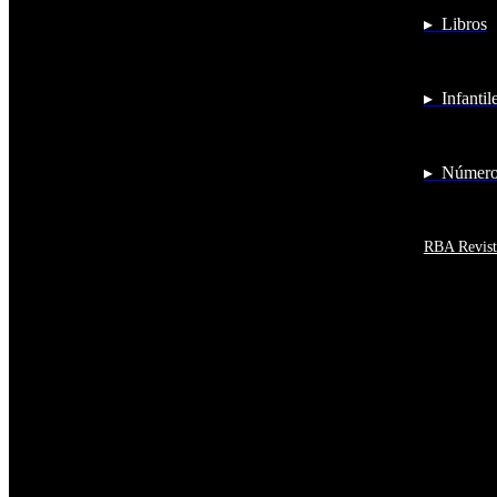
Antigua y Barbuda
▸ Libros
Antártida
Arabia Saudí
Argelia
Argentina
▸ Infantil
Armenia
Aruba
Australia
Austria
▸ Números
Azerbaiyán
Bahamas
Bangladés
Barbados
RBA Revist
Baréin
Belice
Benín
Bermudas
Bielorrusia
Bolivia
Bosnia y Herzegovina
Botsuana
Brasil
Brunéi
Bulgaria
Burkina Faso