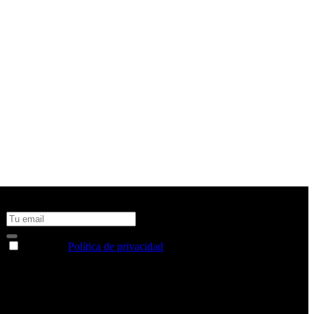
No te pierdas todas nuestras novedades y ofertas en tu email y
consigue un 10% de descuento en tu próxima compra
Acepto la
Política de privacidad
y deseo recibir información
sobre los productos y servicios de la Comunidad RBA
Estás navegando en un sitio web seguro