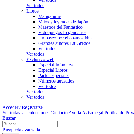
Ver todos
Ver todos
Libros
Manganime
Mitos y leyendas de Japón
Maestros del Fantástico
Videojuegos Legendarios
Un paseo por el cosmos NG
Grandes autores Lit Gredos
Ver todos
Ver todos
Exclusivo web
Especial Infantiles
Especial Libros
Packs especiales
Números atrasados
Ver todos
Ver todos
Ver todos
Acceder / Registrarse
Ver todas las colecciones
Contacto
Ayuda
Aviso legal
Política de Pri
Buscar
Búsqueda avanzada