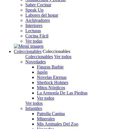
Saber Cocinar
Speak Up
Labores del hogar
Archivadores
Interiores
Lecturas
Cocina Fácil
Ver todas
Coleccionables
Coleccionables
Coleccionables
Ver todos
Novedades
Figuras Barbie
Japón
Novelas Eternas
Sherlock Holmes
Mitos Nórdicos
La Armonía De Las Piedras
Ver todos
Ver todos
Infantiles
Patrulla Canina
Minerales
Mis Animales Del Zoo