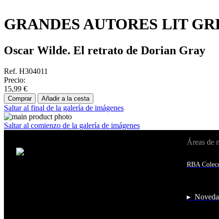
GRANDES AUTORES LIT GRE
Oscar Wilde. El retrato de Dorian Gray
Ref. H304011
Precio:
15,99 €
Comprar
Añadir a la cesta
Saltar al final de la galería de imágenes
Saltar al comienzo de la galería de imágenes
Áreas de 
Cambiar de país:
Estados Unidos
RBA Colecc
Afganistán
Albania
Alemania
Andorra
▸ Noveda
Angola
Anguila