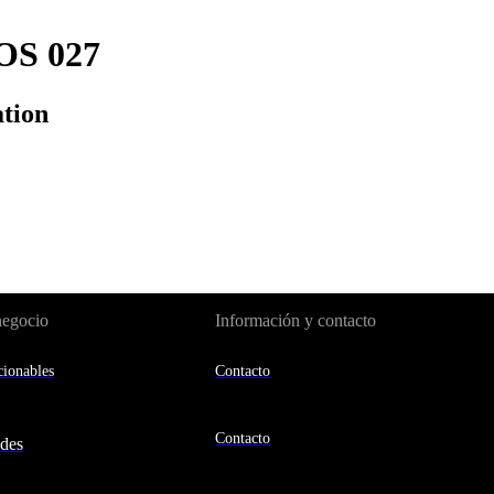
S 027
ation
negocio
Información y contacto
ionables
Contacto
Contacto
des