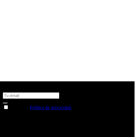
No te pierdas todas nuestras novedades y ofertas en tu email y
consigue un 10% de descuento en tu próxima compra
Acepto la
Política de privacidad
y deseo recibir información
sobre los productos y servicios de la Comunidad RBA
Estás navegando en un sitio web seguro