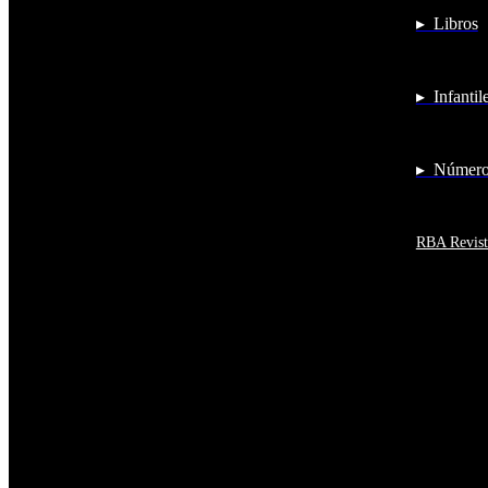
Antigua y Barbuda
▸ Libros
Antártida
Arabia Saudí
Argelia
Argentina
▸ Infantil
Armenia
Aruba
Australia
Austria
▸ Números
Azerbaiyán
Bahamas
Bangladés
Barbados
RBA Revist
Baréin
Belice
Benín
Bermudas
Bielorrusia
Bolivia
Bosnia y Herzegovina
Botsuana
Brasil
Brunéi
Bulgaria
Burkina Faso