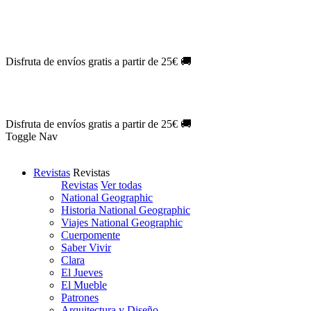
Oferta Exclusiva:
10% en la colección Barbie al suscribirte.
¡Suscríb
NOVEDAD
| Novelas Eternas al
50%
de descuento.
¡Suscríbete hoy
NOVEDAD
| Sherlock Holmes al
50%
de descuento.
¡Suscríbete y d
NOVEDAD
| Colección Japón al
44%
de descuento.
¡Suscríbete ya!
Disfruta de envíos gratis a partir de 25€ 🚚
Oferta Exclusiva:
10% en la colección Barbie al suscribirte.
¡Suscríb
NOVEDAD
| Novelas Eternas al
50%
de descuento.
¡Suscríbete hoy
NOVEDAD
| Sherlock Holmes al
50%
de descuento.
¡Suscríbete y d
NOVEDAD
| Colección Japón al
44%
de descuento.
¡Suscríbete ya!
Disfruta de envíos gratis a partir de 25€ 🚚
Toggle Nav
Revistas
Revistas
Revistas
Ver todas
National Geographic
Historia National Geographic
Viajes National Geographic
Cuerpomente
Saber Vivir
Clara
El Jueves
El Mueble
Patrones
Arquitectura y Diseño