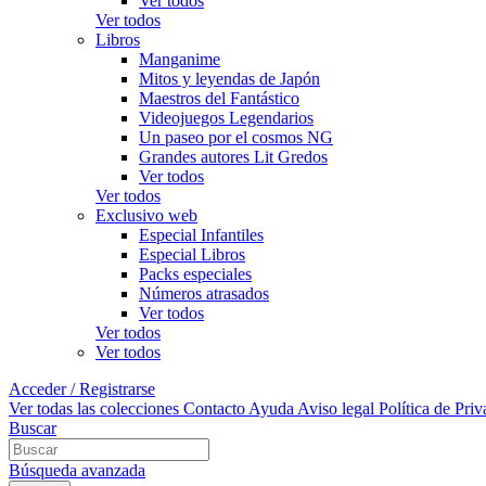
Ver todos
Ver todos
Libros
Manganime
Mitos y leyendas de Japón
Maestros del Fantástico
Videojuegos Legendarios
Un paseo por el cosmos NG
Grandes autores Lit Gredos
Ver todos
Ver todos
Exclusivo web
Especial Infantiles
Especial Libros
Packs especiales
Números atrasados
Ver todos
Ver todos
Ver todos
Acceder / Registrarse
Ver todas las colecciones
Contacto
Ayuda
Aviso legal
Política de Pri
Buscar
Búsqueda avanzada