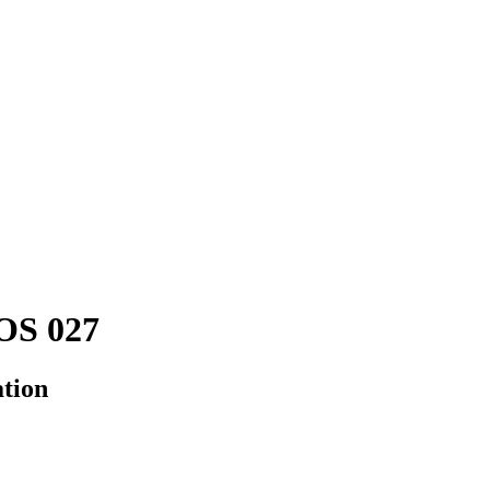
S 027
ation