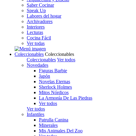
Saber Cocinar
Speak Up
Labores del hogar
Archivadores
Interiores
Lecturas
Cocina Fácil
Ver todas
Coleccionables
Coleccionables
Coleccionables
Ver todos
Novedades
Figuras Barbie
Japón
Novelas Eternas
Sherlock Holmes
Mitos Nórdicos
La Armonía De Las Piedras
Ver todos
Ver todos
Infantiles
Patrulla Canina
Minerales
Mis Animales Del Zoo