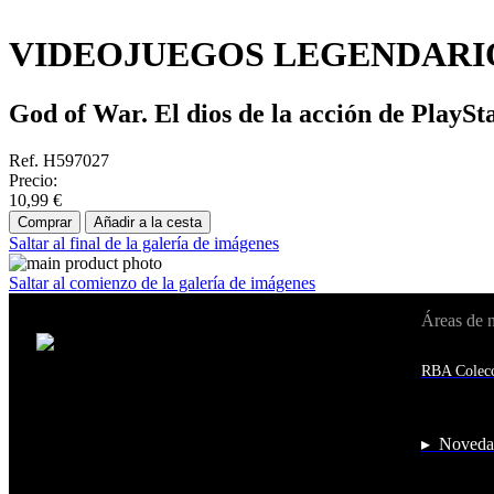
VIDEOJUEGOS LEGENDARIO
God of War. El dios de la acción de PlaySt
Ref. H597027
Precio:
10,99 €
Comprar
Añadir a la cesta
Saltar al final de la galería de imágenes
Saltar al comienzo de la galería de imágenes
Áreas de 
Cambiar de país:
Estados Unidos
RBA Colecc
Afganistán
Albania
Alemania
Andorra
▸ Noveda
Angola
Anguila