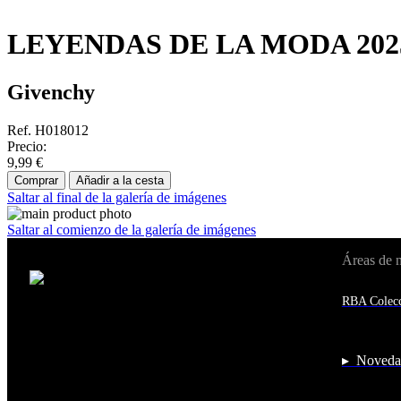
LEYENDAS DE LA MODA 2025
Givenchy
Ref. H018012
Precio:
9,99 €
Comprar
Añadir a la cesta
Saltar al final de la galería de imágenes
Saltar al comienzo de la galería de imágenes
Áreas de 
Cambiar de país:
Estados Unidos
RBA Colecc
Afganistán
Albania
Alemania
Andorra
▸ Noveda
Angola
Anguila