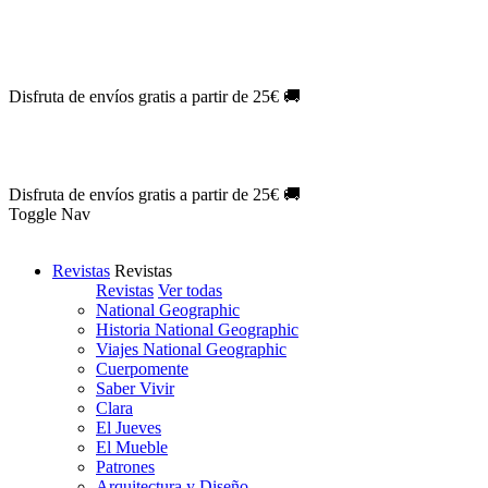
Oferta Exclusiva:
10% en la colección Barbie al suscribirte.
¡Suscríb
NOVEDAD
| Novelas Eternas al
50%
de descuento.
¡Suscríbete hoy
NOVEDAD
| Sherlock Holmes al
50%
de descuento.
¡Suscríbete y d
NOVEDAD
| Colección Japón al
44%
de descuento.
¡Suscríbete ya!
Disfruta de envíos gratis a partir de 25€ 🚚
Oferta Exclusiva:
10% en la colección Barbie al suscribirte.
¡Suscríb
NOVEDAD
| Novelas Eternas al
50%
de descuento.
¡Suscríbete hoy
NOVEDAD
| Sherlock Holmes al
50%
de descuento.
¡Suscríbete y d
NOVEDAD
| Colección Japón al
44%
de descuento.
¡Suscríbete ya!
Disfruta de envíos gratis a partir de 25€ 🚚
Toggle Nav
Revistas
Revistas
Revistas
Ver todas
National Geographic
Historia National Geographic
Viajes National Geographic
Cuerpomente
Saber Vivir
Clara
El Jueves
El Mueble
Patrones
Arquitectura y Diseño