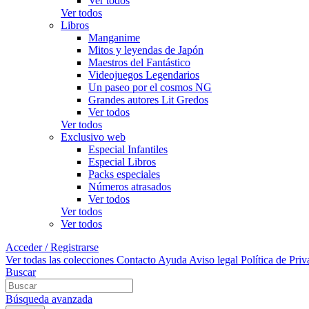
Ver todos
Ver todos
Libros
Manganime
Mitos y leyendas de Japón
Maestros del Fantástico
Videojuegos Legendarios
Un paseo por el cosmos NG
Grandes autores Lit Gredos
Ver todos
Ver todos
Exclusivo web
Especial Infantiles
Especial Libros
Packs especiales
Números atrasados
Ver todos
Ver todos
Ver todos
Acceder / Registrarse
Ver todas las colecciones
Contacto
Ayuda
Aviso legal
Política de Pri
Buscar
Búsqueda avanzada