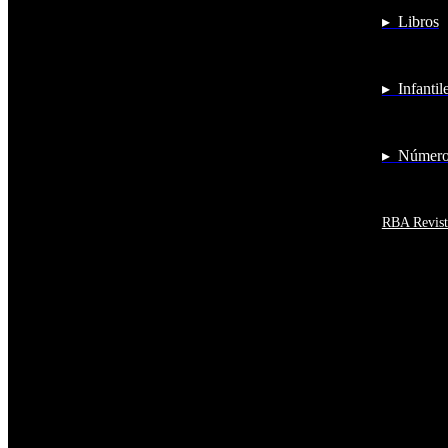
Antigua y Barbuda
▸ Libros
Antártida
Arabia Saudí
Argelia
Argentina
▸ Infantil
Armenia
Aruba
Australia
Austria
▸ Números
Azerbaiyán
Bahamas
Bangladés
Barbados
RBA Revist
Baréin
Belice
Benín
Bermudas
Bielorrusia
Bolivia
Bosnia y Herzegovina
Botsuana
Brasil
Brunéi
Bulgaria
Burkina Faso