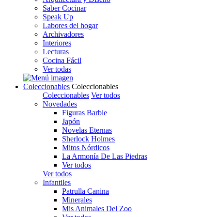
Saber Cocinar
Speak Up
Labores del hogar
Archivadores
Interiores
Lecturas
Cocina Fácil
Ver todas
Coleccionables
Coleccionables
Coleccionables
Ver todos
Novedades
Figuras Barbie
Japón
Novelas Eternas
Sherlock Holmes
Mitos Nórdicos
La Armonía De Las Piedras
Ver todos
Ver todos
Infantiles
Patrulla Canina
Minerales
Mis Animales Del Zoo