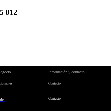
 012
negocio
Información y contacto
ionables
Contacto
Contacto
des