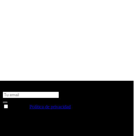
No te pierdas todas nuestras novedades y ofertas en tu email y
consigue un 10% de descuento en tu próxima compra
Acepto la
Política de privacidad
y deseo recibir información
sobre los productos y servicios de la Comunidad RBA
Estás navegando en un sitio web seguro