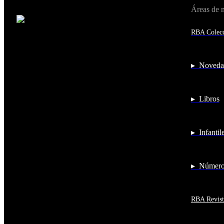
Áreas de 
Cambiar de país:
Estados Unidos
RBA Colecc
Afganistán
Albania
Alemania
Andorra
▸ Noveda
Angola
Anguila
Antigua y Barbuda
▸ Libros
Antártida
Arabia Saudí
Argelia
Argentina
▸ Infantil
Armenia
Aruba
Australia
Austria
▸ Números
Azerbaiyán
Bahamas
Bangladés
Barbados
RBA Revist
Baréin
Belice