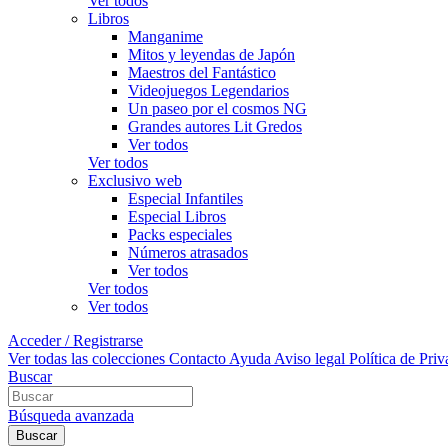
Ver todos
Libros
Manganime
Mitos y leyendas de Japón
Maestros del Fantástico
Videojuegos Legendarios
Un paseo por el cosmos NG
Grandes autores Lit Gredos
Ver todos
Ver todos
Exclusivo web
Especial Infantiles
Especial Libros
Packs especiales
Números atrasados
Ver todos
Ver todos
Ver todos
Acceder / Registrarse
Ver todas las colecciones
Contacto
Ayuda
Aviso legal
Política de Pri
Buscar
Búsqueda avanzada
Buscar