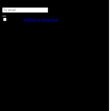
No te pierdas todas nuestras novedades y ofertas en tu email y
consigue un 10% de descuento en tu próxima compra
Acepto la
Política de privacidad
y deseo recibir información
sobre los productos y servicios de la Comunidad RBA
Estás navegando en un sitio web seguro