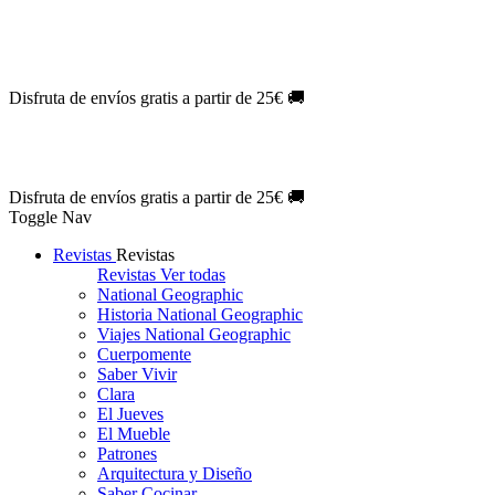
Oferta Exclusiva:
10% en la colección Barbie al suscribirte.
¡Suscríb
NOVEDAD
| Novelas Eternas al
50%
de descuento.
¡Suscríbete hoy
NOVEDAD
| Sherlock Holmes al
50%
de descuento.
¡Suscríbete y d
NOVEDAD
| Colección Japón al
44%
de descuento.
¡Suscríbete ya!
Disfruta de envíos gratis a partir de 25€ 🚚
Oferta Exclusiva:
10% en la colección Barbie al suscribirte.
¡Suscríb
NOVEDAD
| Novelas Eternas al
50%
de descuento.
¡Suscríbete hoy
NOVEDAD
| Sherlock Holmes al
50%
de descuento.
¡Suscríbete y d
NOVEDAD
| Colección Japón al
44%
de descuento.
¡Suscríbete ya!
Disfruta de envíos gratis a partir de 25€ 🚚
Toggle Nav
Revistas
Revistas
Revistas
Ver todas
National Geographic
Historia National Geographic
Viajes National Geographic
Cuerpomente
Saber Vivir
Clara
El Jueves
El Mueble
Patrones
Arquitectura y Diseño
Saber Cocinar