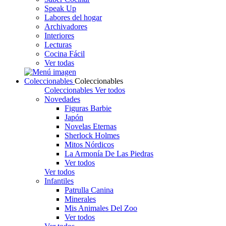
Speak Up
Labores del hogar
Archivadores
Interiores
Lecturas
Cocina Fácil
Ver todas
Coleccionables
Coleccionables
Coleccionables
Ver todos
Novedades
Figuras Barbie
Japón
Novelas Eternas
Sherlock Holmes
Mitos Nórdicos
La Armonía De Las Piedras
Ver todos
Ver todos
Infantiles
Patrulla Canina
Minerales
Mis Animales Del Zoo
Ver todos