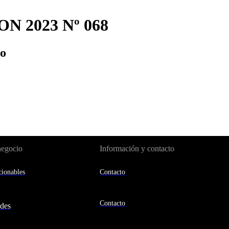
N 2023 Nº 068
io
negocio
Información y contacto
ionables
Contacto
Contacto
des