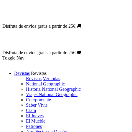
Oferta Exclusiva:
10% en la colección Barbie al suscribirte.
¡Suscríb
NOVEDAD
| Novelas Eternas al
50%
de descuento.
¡Suscríbete hoy
NOVEDAD
| Sherlock Holmes al
50%
de descuento.
¡Suscríbete y d
NOVEDAD
| Colección Japón al
44%
de descuento.
¡Suscríbete ya!
Disfruta de envíos gratis a partir de 25€ 🚚
Oferta Exclusiva:
10% en la colección Barbie al suscribirte.
¡Suscríb
NOVEDAD
| Novelas Eternas al
50%
de descuento.
¡Suscríbete hoy
NOVEDAD
| Sherlock Holmes al
50%
de descuento.
¡Suscríbete y d
NOVEDAD
| Colección Japón al
44%
de descuento.
¡Suscríbete ya!
Disfruta de envíos gratis a partir de 25€ 🚚
Toggle Nav
Revistas
Revistas
Revistas
Ver todas
National Geographic
Historia National Geographic
Viajes National Geographic
Cuerpomente
Saber Vivir
Clara
El Jueves
El Mueble
Patrones
Arquitectura y Diseño