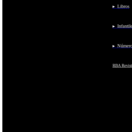
Antigua y Barbuda
▸ Libros
Antártida
Arabia Saudí
Argelia
Argentina
▸ Infantil
Armenia
Aruba
Australia
Austria
▸ Números
Azerbaiyán
Bahamas
Bangladés
Barbados
RBA Revist
Baréin
Belice
Benín
Bermudas
Bielorrusia
Bolivia
Bosnia y Herzegovina
Botsuana
Brasil
Brunéi
Bulgaria
Burkina Faso