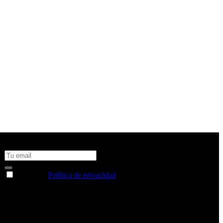
No te pierdas todas nuestras novedades y ofertas en tu email y
consigue un 10% de descuento en tu próxima compra
Acepto la
Política de privacidad
y deseo recibir información
sobre los productos y servicios de la Comunidad RBA
Estás navegando en un sitio web seguro