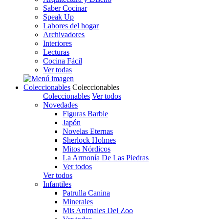
Saber Cocinar
Speak Up
Labores del hogar
Archivadores
Interiores
Lecturas
Cocina Fácil
Ver todas
Coleccionables
Coleccionables
Coleccionables
Ver todos
Novedades
Figuras Barbie
Japón
Novelas Eternas
Sherlock Holmes
Mitos Nórdicos
La Armonía De Las Piedras
Ver todos
Ver todos
Infantiles
Patrulla Canina
Minerales
Mis Animales Del Zoo