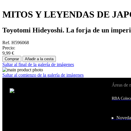
MITOS Y LEYENDAS DE JAPO
Toyotomi Hideyoshi. La forja de un imper
Ref. H596068
Precio:
9,99 €
Comprar
Añadir a la cesta
Saltar al final de la galería de imágenes
Saltar al comienzo de la galería de imágenes
Áreas de 
Cambiar de país:
Estados Unidos
RBA Colecc
Afganistán
Albania
Alemania
Andorra
▸ Noveda
Angola
Anguila