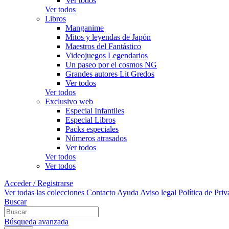
Ver todos
Ver todos
Libros
Manganime
Mitos y leyendas de Japón
Maestros del Fantástico
Videojuegos Legendarios
Un paseo por el cosmos NG
Grandes autores Lit Gredos
Ver todos
Ver todos
Exclusivo web
Especial Infantiles
Especial Libros
Packs especiales
Números atrasados
Ver todos
Ver todos
Ver todos
Acceder / Registrarse
Ver todas las colecciones
Contacto
Ayuda
Aviso legal
Política de Pri
Buscar
Búsqueda avanzada