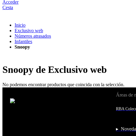
Acceder
Cesta
Inicio
Exclusivo web
Números atrasados
Infantiles
Snoopy
Snoopy de Exclusivo web
No podemos encontrar productos que coincida con la selección.
Áreas de 
Cambiar de país:
Estados Unidos
RBA Colecc
Afganistán
Albania
Alemania
Andorra
▸ Noveda
Angola