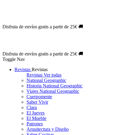
Oferta Exclusiva:
10% en la colección Barbie al suscribirte.
¡Suscríb
NOVEDAD
| Novelas Eternas al
50%
de descuento.
¡Suscríbete hoy
NOVEDAD
| Sherlock Holmes al
50%
de descuento.
¡Suscríbete y d
NOVEDAD
| Colección Japón al
44%
de descuento.
¡Suscríbete ya!
Disfruta de envíos gratis a partir de 25€ 🚚
Oferta Exclusiva:
10% en la colección Barbie al suscribirte.
¡Suscríb
NOVEDAD
| Novelas Eternas al
50%
de descuento.
¡Suscríbete hoy
NOVEDAD
| Sherlock Holmes al
50%
de descuento.
¡Suscríbete y d
NOVEDAD
| Colección Japón al
44%
de descuento.
¡Suscríbete ya!
Disfruta de envíos gratis a partir de 25€ 🚚
Toggle Nav
Revistas
Revistas
Revistas
Ver todas
National Geographic
Historia National Geographic
Viajes National Geographic
Cuerpomente
Saber Vivir
Clara
El Jueves
El Mueble
Patrones
Arquitectura y Diseño
Saber Cocinar