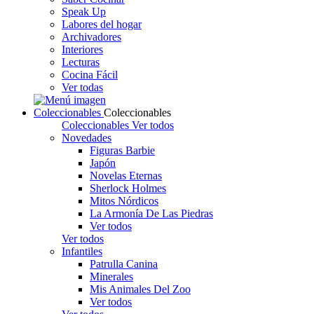
Speak Up
Labores del hogar
Archivadores
Interiores
Lecturas
Cocina Fácil
Ver todas
Coleccionables
Coleccionables
Coleccionables
Ver todos
Novedades
Figuras Barbie
Japón
Novelas Eternas
Sherlock Holmes
Mitos Nórdicos
La Armonía De Las Piedras
Ver todos
Ver todos
Infantiles
Patrulla Canina
Minerales
Mis Animales Del Zoo
Ver todos