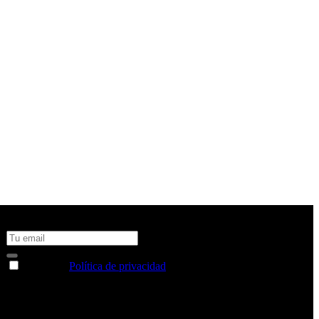
No te pierdas todas nuestras novedades y ofertas en tu email y
consigue un 10% de descuento en tu próxima compra
Acepto la
Política de privacidad
y deseo recibir información
sobre los productos y servicios de la Comunidad RBA
Estás navegando en un sitio web seguro