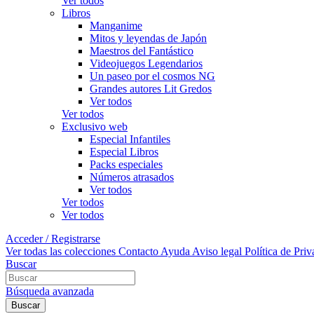
Ver todos
Libros
Manganime
Mitos y leyendas de Japón
Maestros del Fantástico
Videojuegos Legendarios
Un paseo por el cosmos NG
Grandes autores Lit Gredos
Ver todos
Ver todos
Exclusivo web
Especial Infantiles
Especial Libros
Packs especiales
Números atrasados
Ver todos
Ver todos
Ver todos
Acceder / Registrarse
Ver todas las colecciones
Contacto
Ayuda
Aviso legal
Política de Pri
Buscar
Búsqueda avanzada
Buscar