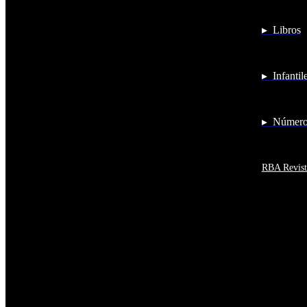
Anguila
Antigua y Barbuda
▸ Libros
Antártida
Arabia Saudí
Argelia
Argentina
▸ Infantil
Armenia
Aruba
Australia
Austria
▸ Números
Azerbaiyán
Bahamas
Bangladés
Barbados
RBA Revist
Baréin
Belice
Benín
Bermudas
Bielorrusia
Bolivia
Bosnia y Herzegovina
Botsuana
Brasil
Brunéi
Bulgaria