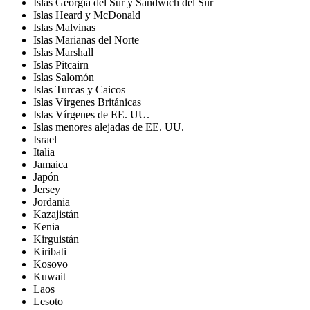
Islas Georgia del Sur y Sandwich del Sur
Islas Heard y McDonald
Islas Malvinas
Islas Marianas del Norte
Islas Marshall
Islas Pitcairn
Islas Salomón
Islas Turcas y Caicos
Islas Vírgenes Británicas
Islas Vírgenes de EE. UU.
Islas menores alejadas de EE. UU.
Israel
Italia
Jamaica
Japón
Jersey
Jordania
Kazajistán
Kenia
Kirguistán
Kiribati
Kosovo
Kuwait
Laos
Lesoto