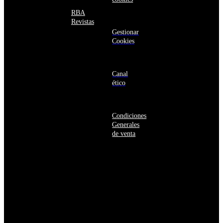
Barbados
Baréin
RBA
Belice
Revistas
Benín
Gestionar
Bermudas
Cookies
Bielorrusia
Bolivia
Bosnia
y
Canal
Herzegovina
ético
Botsuana
Brasil
Brunéi
Condiciones
Bulgaria
Generales
Burkina
de venta
Faso
Burundi
Bután
Bélgica
Cabo
Verde
Camboya
Camerún
Canadá
Caribe