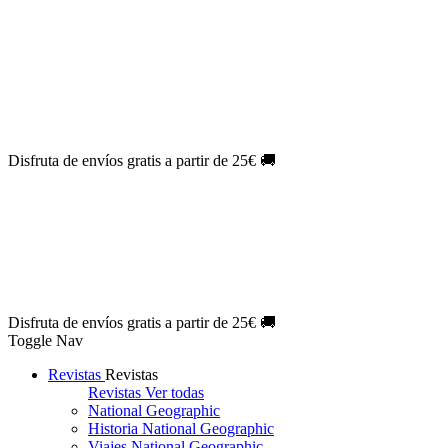
Oferta Exclusiva:
10% en la colección Barbie al suscribirte.
¡Suscríbete hoy!
NOVEDAD
| Novelas Eternas al
50%
de descuento.
¡Suscríbete
hoy!
NOVEDAD
| Sherlock Holmes al
50%
de descuento.
¡Suscríbete y
disfruta!
NOVEDAD
| Colección Japón al
44%
de descuento.
¡Suscríbete
ya!
Disfruta de envíos gratis a partir de 25€ 🚚
Oferta Exclusiva:
10% en la colección Barbie al suscribirte.
¡Suscríbete hoy!
NOVEDAD
| Novelas Eternas al
50%
de descuento.
¡Suscríbete
hoy!
NOVEDAD
| Sherlock Holmes al
50%
de descuento.
¡Suscríbete y
disfruta!
NOVEDAD
| Colección Japón al
44%
de descuento.
¡Suscríbete
ya!
Disfruta de envíos gratis a partir de 25€ 🚚
Toggle Nav
Revistas
Revistas
Revistas
Ver todas
National Geographic
Historia National Geographic
Viajes National Geographic