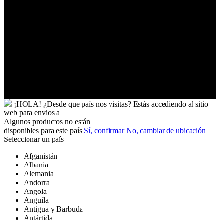
y
Tobago
Turkmenistán
Turquía
Tuvalu
Túnez
Ucrania
Uganda
Uruguay
Yibuti
¡HOLA!
¿Desde que país nos visitas?
Estás accediendo al sitio
web para
envíos a
Algunos productos no están
disponibles para este país
Sí, confirmar
No, cambiar de ubicación
Seleccionar un país
Afganistán
Albania
Alemania
Andorra
Angola
Anguila
Antigua y Barbuda
Antártida