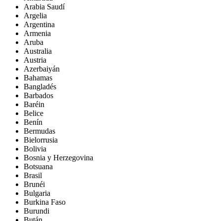
Arabia Saudí
Argelia
Argentina
Armenia
Aruba
Australia
Austria
Azerbaiyán
Bahamas
Bangladés
Barbados
Baréin
Belice
Benín
Bermudas
Bielorrusia
Bolivia
Bosnia y Herzegovina
Botsuana
Brasil
Brunéi
Bulgaria
Burkina Faso
Burundi
Bután