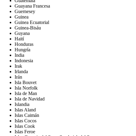
Guatemala
Guayana Francesa
Guernesey
Guinea
Guinea Ecuatorial
Guinea-Bisáu
Guyana
Haití
Honduras
Hungría
India
Indonesia
Irak
Irlanda
Irán
Isla Bouvet
Isla Norfolk
Isla de Man
Isla de Navidad
Islandia
Islas Aland
Islas Caimán
Islas Cocos
Islas Cook
Islas Feroe