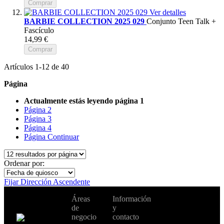
Comprar
Ver detalles
BARBIE COLLECTION 2025 029
Conjunto Teen Talk +
Fascículo
14,99 €
Comprar
Artículos
1
-
12
de
40
Página
Actualmente estás leyendo página
1
Página
2
Página
3
Página
4
Página
Continuar
Ordenar por:
Fijar Dirección Ascendente
No te pierdas
Áreas
Información
Cambiar de
todas nuestras
de
y
país:
novedades y
negocio
contacto
ofertas en tu