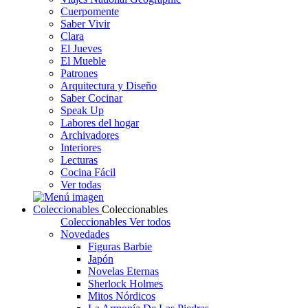
Cuerpomente
Saber Vivir
Clara
El Jueves
El Mueble
Patrones
Arquitectura y Diseño
Saber Cocinar
Speak Up
Labores del hogar
Archivadores
Interiores
Lecturas
Cocina Fácil
Ver todas
Coleccionables
Coleccionables
Coleccionables
Ver todos
Novedades
Figuras Barbie
Japón
Novelas Eternas
Sherlock Holmes
Mitos Nórdicos