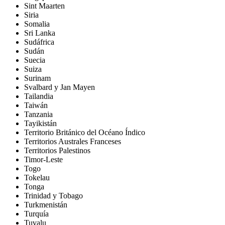
Sint Maarten
Siria
Somalia
Sri Lanka
Sudáfrica
Sudán
Suecia
Suiza
Surinam
Svalbard y Jan Mayen
Tailandia
Taiwán
Tanzania
Tayikistán
Territorio Británico del Océano Índico
Territorios Australes Franceses
Territorios Palestinos
Timor-Leste
Togo
Tokelau
Tonga
Trinidad y Tobago
Turkmenistán
Turquía
Tuvalu