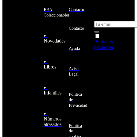
email y consigue
Estados
un 10% de
RBA
Contacto
Unidos
descuento en tu
Coleccionables
próxima compra
Afganistán
Albania
Contacto
Alemania
▸
Acepto la
Andorra
Novedades
Política de
Angola
privacidad
y
Ayuda
Anguila
deseo recibir
Antigua
información
▸
y
sobre los
Libros
Barbuda
Aviso
productos y
Antártida
Legal
servicios de la
Arabia
Comunidad
Saudí
RBA
▸
Argelia
Estás navegando
Infantiles
Argentina
Política
en un sitio web
Armenia
de
seguro
Aruba
Privacidad
Australia
▸
Austria
Números
Azerbaiyán
atrasados
Política
Bahamas
de
Bangladés
cookies