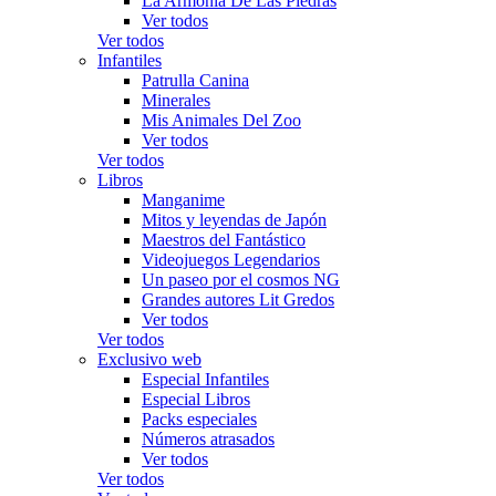
La Armonía De Las Piedras
Ver todos
Ver todos
Infantiles
Patrulla Canina
Minerales
Mis Animales Del Zoo
Ver todos
Ver todos
Libros
Manganime
Mitos y leyendas de Japón
Maestros del Fantástico
Videojuegos Legendarios
Un paseo por el cosmos NG
Grandes autores Lit Gredos
Ver todos
Ver todos
Exclusivo web
Especial Infantiles
Especial Libros
Packs especiales
Números atrasados
Ver todos
Ver todos