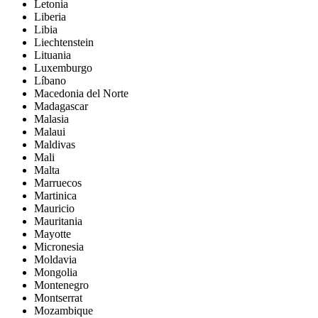
Letonia
Liberia
Libia
Liechtenstein
Lituania
Luxemburgo
Líbano
Macedonia del Norte
Madagascar
Malasia
Malaui
Maldivas
Mali
Malta
Marruecos
Martinica
Mauricio
Mauritania
Mayotte
Micronesia
Moldavia
Mongolia
Montenegro
Montserrat
Mozambique