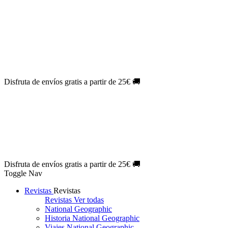
Oferta Exclusiva:
10% en la colección Barbie al suscribirte.
¡Suscríbete hoy!
NOVEDAD
| Novelas Eternas al
50%
de descuento.
¡Suscríbete
hoy!
NOVEDAD
| Sherlock Holmes al
50%
de descuento.
¡Suscríbete y
disfruta!
NOVEDAD
| Colección Japón al
44%
de descuento.
¡Suscríbete
ya!
Disfruta de envíos gratis a partir de 25€ 🚚
Oferta Exclusiva:
10% en la colección Barbie al suscribirte.
¡Suscríbete hoy!
NOVEDAD
| Novelas Eternas al
50%
de descuento.
¡Suscríbete
hoy!
NOVEDAD
| Sherlock Holmes al
50%
de descuento.
¡Suscríbete y
disfruta!
NOVEDAD
| Colección Japón al
44%
de descuento.
¡Suscríbete
ya!
Disfruta de envíos gratis a partir de 25€ 🚚
Toggle Nav
Revistas
Revistas
Revistas
Ver todas
National Geographic
Historia National Geographic
Viajes National Geographic