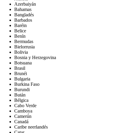
Azerbaiyán
Bahamas
Bangladés
Barbados
Baréin
Belice
Benín
Bermudas
Bielorrusia
Bolivia
Bosnia y Herzegovina
Botsuana
Brasil
Brunéi
Bulgaria
Burkina Faso
Burundi
Bután
Bélgica
Cabo Verde
Camboya
Camerún
Canadá
Caribe neerlandés
Catar