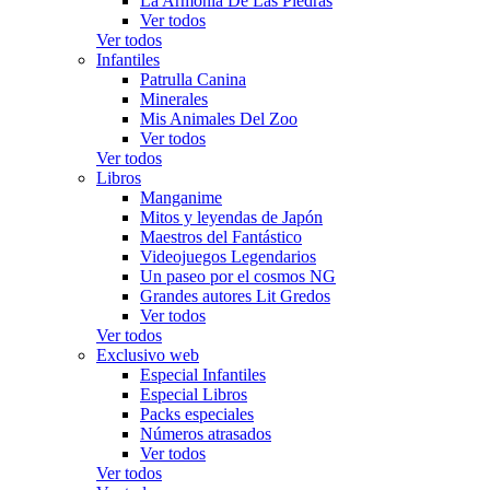
La Armonía De Las Piedras
Ver todos
Ver todos
Infantiles
Patrulla Canina
Minerales
Mis Animales Del Zoo
Ver todos
Ver todos
Libros
Manganime
Mitos y leyendas de Japón
Maestros del Fantástico
Videojuegos Legendarios
Un paseo por el cosmos NG
Grandes autores Lit Gredos
Ver todos
Ver todos
Exclusivo web
Especial Infantiles
Especial Libros
Packs especiales
Números atrasados
Ver todos
Ver todos