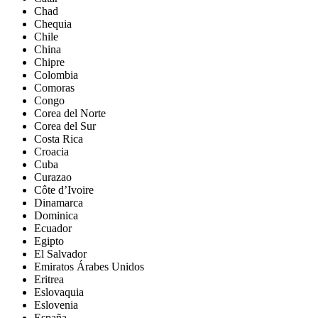
Chad
Chequia
Chile
China
Chipre
Colombia
Comoras
Congo
Corea del Norte
Corea del Sur
Costa Rica
Croacia
Cuba
Curazao
Côte d’Ivoire
Dinamarca
Dominica
Ecuador
Egipto
El Salvador
Emiratos Árabes Unidos
Eritrea
Eslovaquia
Eslovenia
España