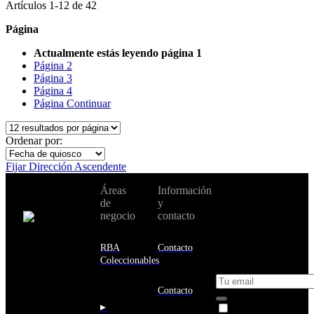
Artículos
1
-
12
de
42
Página
Actualmente estás leyendo página
1
Página
2
Página
3
Página
4
Página
Continuar
Ordenar por:
Fijar Dirección Ascendente
No te pierdas
Áreas
Información
Cambiar de
todas nuestras
de
y
país:
novedades y
negocio
contacto
ofertas en tu
email y consigue
Estados
un 10% de
RBA
Contacto
Unidos
descuento en tu
Coleccionables
próxima compra
Afganistán
Albania
Contacto
Alemania
▸
Acepto la