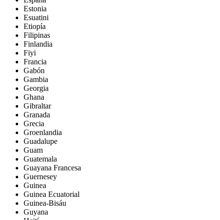
Estonia
Esuatini
Etiopía
Filipinas
Finlandia
Fiyi
Francia
Gabón
Gambia
Georgia
Ghana
Gibraltar
Granada
Grecia
Groenlandia
Guadalupe
Guam
Guatemala
Guayana Francesa
Guernesey
Guinea
Guinea Ecuatorial
Guinea-Bisáu
Guyana