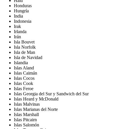
Haití
Honduras
Hungría
India
Indonesia
Irak
Irlanda
Irán
Isla Bouvet
Isla Norfolk
Isla de Man
Isla de Navidad
Islandia
Islas Aland
Islas Caimán
Islas Cocos
Islas Cook
Islas Feroe
Islas Georgia del Sur y Sandwich del Sur
Islas Heard y McDonald
Islas Malvinas
Islas Marianas del Norte
Islas Marshall
Islas Pitcairn
Islas Salomón