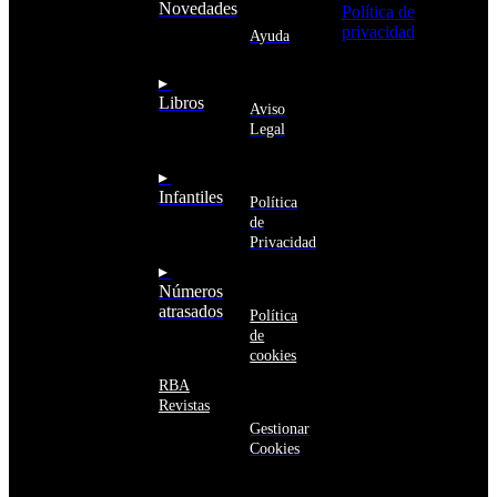
Andorra
Novedades
Política de
Angola
privacidad
y
Ayuda
Anguila
deseo recibir
Antigua
información
▸
y
sobre los
Libros
Barbuda
Aviso
productos y
Antártida
Legal
servicios de la
Arabia
Comunidad
Saudí
RBA
▸
Argelia
Estás navegando
Infantiles
Argentina
Política
en un sitio web
Armenia
de
seguro
Aruba
Privacidad
Australia
▸
Austria
Números
Azerbaiyán
atrasados
Política
Bahamas
de
Bangladés
cookies
Barbados
Baréin
RBA
Belice
Revistas
Benín
Gestionar
Bermudas
Cookies
Bielorrusia
Bolivia