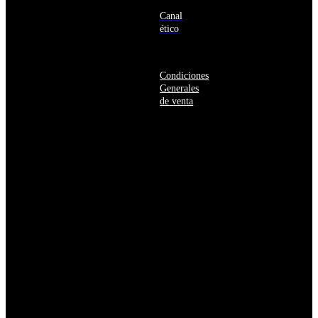
Bosnia
y
Canal
Herzegovina
ético
Botsuana
Brasil
Brunéi
Condiciones
Bulgaria
Generales
Burkina
de venta
Faso
Burundi
Bután
Bélgica
Cabo
Verde
Camboya
Camerún
Canadá
Caribe
neerlandés
Catar
Chad
Chequia
Chile
China
Chipre