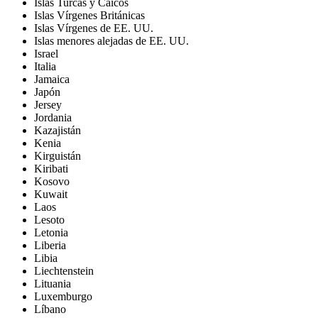
Islas Turcas y Caicos
Islas Vírgenes Británicas
Islas Vírgenes de EE. UU.
Islas menores alejadas de EE. UU.
Israel
Italia
Jamaica
Japón
Jersey
Jordania
Kazajistán
Kenia
Kirguistán
Kiribati
Kosovo
Kuwait
Laos
Lesoto
Letonia
Liberia
Libia
Liechtenstein
Lituania
Luxemburgo
Líbano