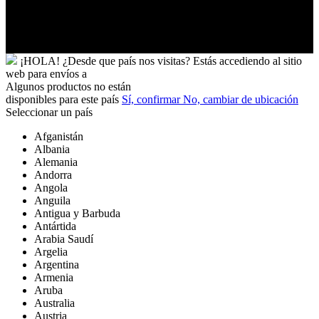
Uganda
Uruguay
Yibuti
¡HOLA!
¿Desde que país nos visitas?
Estás accediendo al sitio
web para
envíos a
Algunos productos no están
disponibles para este país
Sí, confirmar
No, cambiar de ubicación
Seleccionar un país
Afganistán
Albania
Alemania
Andorra
Angola
Anguila
Antigua y Barbuda
Antártida
Arabia Saudí
Argelia
Argentina
Armenia
Aruba
Australia
Austria