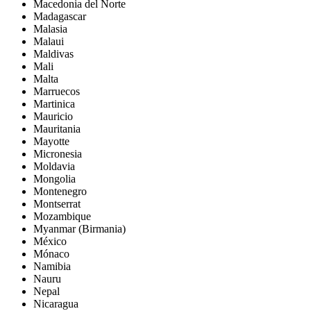
Macedonia del Norte
Madagascar
Malasia
Malaui
Maldivas
Mali
Malta
Marruecos
Martinica
Mauricio
Mauritania
Mayotte
Micronesia
Moldavia
Mongolia
Montenegro
Montserrat
Mozambique
Myanmar (Birmania)
México
Mónaco
Namibia
Nauru
Nepal
Nicaragua