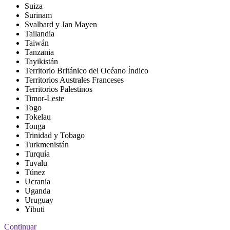
Suiza
Surinam
Svalbard y Jan Mayen
Tailandia
Taiwán
Tanzania
Tayikistán
Territorio Británico del Océano Índico
Territorios Australes Franceses
Territorios Palestinos
Timor-Leste
Togo
Tokelau
Tonga
Trinidad y Tobago
Turkmenistán
Turquía
Tuvalu
Túnez
Ucrania
Uganda
Uruguay
Yibuti
Continuar