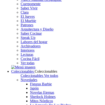
Cuerpomente
Saber Vivir
Clara
El Jueves
El Mueble
Patrones
Arquitectura y Diseño
Saber Cocinar
Speak Up
Labores del hogar
Archivadores
Interiores
Lecturas
Cocina Fácil
Ver todas
Coleccionables
Coleccionables
Coleccionables
Ver todos
Novedades
Figuras Barbie
Japón
Novelas Eternas
Sherlock Holmes
Mitos Nórdicos