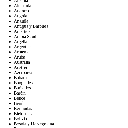
Albania
Alemania
Andorra
Angola
Anguila
Antigua y Barbuda
Antártida
Arabia Saudí
Argelia
Argentina
Armenia
Aruba
Australia
Austria
Azerbaiyán
Bahamas
Bangladés
Barbados
Baréin
Belice
Benín
Bermudas
Bielorrusia
Bolivia
Bosnia y Herzegovina