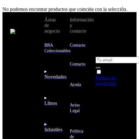
No podemos encontrar productos que coincida con la selección.
No te pierdas
Áreas
Información
Cambiar de
todas nuestras
de
y
país:
novedades y
negocio
contacto
ofertas en tu
email y consigue
Estados
un 10% de
RBA
Contacto
Unidos
descuento en tu
Coleccionables
próxima compra
Afganistán
Albania
Contacto
Alemania
▸
Acepto la
Andorra
Novedades
Política de
Angola
privacidad
y
Ayuda
Anguila
deseo recibir
Antigua
información
▸
y
sobre los
Libros
Barbuda
Aviso
productos y
Antártida
Legal
servicios de la
Arabia
Comunidad
Saudí
RBA
▸
Argelia
Estás navegando
Infantiles
Argentina
Política
en un sitio web
Armenia
de