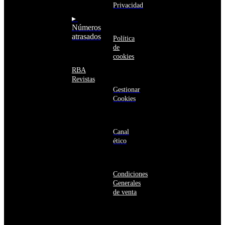
seguro
Aruba
Privacidad
Australia
▸
Austria
Números
Azerbaiyán
atrasados
Política
Bahamas
de
Bangladés
cookies
Barbados
Baréin
RBA
Belice
Revistas
Benín
Gestionar
Bermudas
Cookies
Bielorrusia
Bolivia
Bosnia
y
Canal
Herzegovina
ético
Botsuana
Brasil
Brunéi
Condiciones
Bulgaria
Generales
Burkina
de venta
Faso
Burundi
Bután
Bélgica