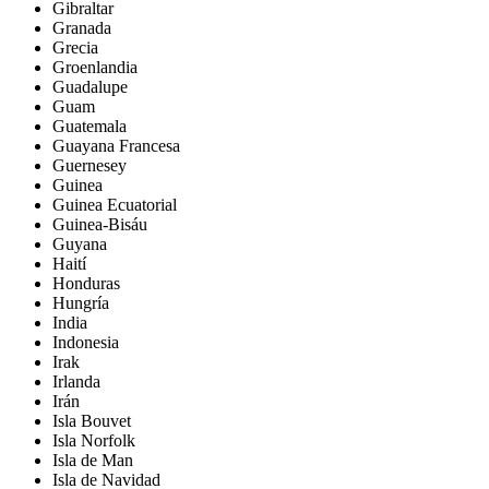
Gibraltar
Granada
Grecia
Groenlandia
Guadalupe
Guam
Guatemala
Guayana Francesa
Guernesey
Guinea
Guinea Ecuatorial
Guinea-Bisáu
Guyana
Haití
Honduras
Hungría
India
Indonesia
Irak
Irlanda
Irán
Isla Bouvet
Isla Norfolk
Isla de Man
Isla de Navidad