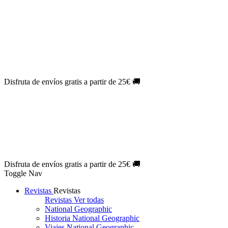
Oferta Exclusiva:
10% en la colección Barbie al suscribirte.
¡Suscríbete hoy!
NOVEDAD
| Novelas Eternas al
50%
de descuento.
¡Suscríbete
hoy!
NOVEDAD
| Sherlock Holmes al
50%
de descuento.
¡Suscríbete y
disfruta!
NOVEDAD
| Colección Japón al
44%
de descuento.
¡Suscríbete
ya!
Disfruta de envíos gratis a partir de 25€ 🚚
Oferta Exclusiva:
10% en la colección Barbie al suscribirte.
¡Suscríbete hoy!
NOVEDAD
| Novelas Eternas al
50%
de descuento.
¡Suscríbete
hoy!
NOVEDAD
| Sherlock Holmes al
50%
de descuento.
¡Suscríbete y
disfruta!
NOVEDAD
| Colección Japón al
44%
de descuento.
¡Suscríbete
ya!
Disfruta de envíos gratis a partir de 25€ 🚚
Toggle Nav
Revistas
Revistas
Revistas
Ver todas
National Geographic
Historia National Geographic
Viajes National Geographic