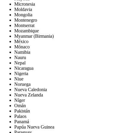
Micronesia
Moldavia
Mongolia
Montenegro
Montserrat
Mozambique
Myanmar (Birmania)
México
Mónaco
Namibia
Nauru
Nepal
Nicaragua
Nigeria
Niue
Noruega
Nueva Caledonia
Nueva Zelanda
Níger
Omán
Pakistán
Palaos
Panamá
Papúa Nueva Guinea
Paraguay