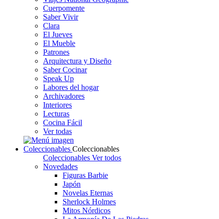
Cuerpomente
Saber Vivir
Clara
El Jueves
El Mueble
Patrones
Arquitectura y Diseño
Saber Cocinar
Speak Up
Labores del hogar
Archivadores
Interiores
Lecturas
Cocina Fácil
Ver todas
Coleccionables
Coleccionables
Coleccionables
Ver todos
Novedades
Figuras Barbie
Japón
Novelas Eternas
Sherlock Holmes
Mitos Nórdicos