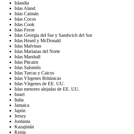
Islandia
Islas Aland
Islas Caimán
Islas Cocos
Islas Cook
Islas Feroe
Islas Georgia del Sur y Sandwich del Sur
Islas Heard y McDonald
Islas Malvinas
Islas Marianas del Norte
Islas Marshall
Islas Pitcairn
Islas Salomón
Islas Turcas y Caicos
Islas Vírgenes Británicas
Islas Vírgenes de EE. UU.
Islas menores alejadas de EE. UU.
Israel
Italia
Jamaica
Japón
Jersey
Jordania
Kazajistán
Kenia