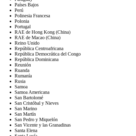
Países Bajos
Perú
Polinesia Francesa
Polonia
Portugal
RAE de Hong Kong (China)
RAE de Macao (China)
Reino Unido
República Centroafricana
República Democrática del Congo
República Dominicana
Reunión
Ruanda
Rumanía
Rusia
Samoa
Samoa Americana
San Bartolomé
San Cristóbal y Nieves
San Marino
San Martín
San Pedro y Miquelón
San Vicente y las Granadinas
Santa Elena
Santa Lucía