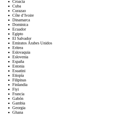
Croacia
Cuba
Curazao
Côte d’Ivoire
Dinamarca
Dominica
Ecuador
Egipto
El Salvador
Emiratos Árabes Unidos
Eritrea
Eslovaquia
Eslovenia
España
Estonia
Esuatini
Etiopía
Filipinas
Finlandia
Fiyi
Francia
Gabón
Gambia
Georgia
Ghana