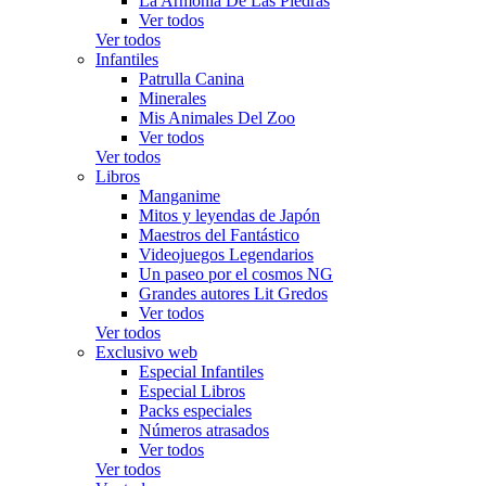
La Armonía De Las Piedras
Ver todos
Ver todos
Infantiles
Patrulla Canina
Minerales
Mis Animales Del Zoo
Ver todos
Ver todos
Libros
Manganime
Mitos y leyendas de Japón
Maestros del Fantástico
Videojuegos Legendarios
Un paseo por el cosmos NG
Grandes autores Lit Gredos
Ver todos
Ver todos
Exclusivo web
Especial Infantiles
Especial Libros
Packs especiales
Números atrasados
Ver todos
Ver todos