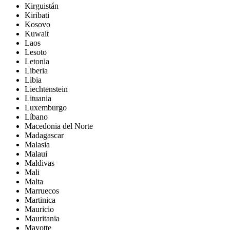
Kirguistán
Kiribati
Kosovo
Kuwait
Laos
Lesoto
Letonia
Liberia
Libia
Liechtenstein
Lituania
Luxemburgo
Líbano
Macedonia del Norte
Madagascar
Malasia
Malaui
Maldivas
Mali
Malta
Marruecos
Martinica
Mauricio
Mauritania
Mayotte