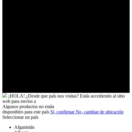
Palestinos
Timor-
Leste
Togo
Tokelau
Tonga
Trinidad
y
Tobago
Turkmenistán
Turquía
Tuvalu
Túnez
Ucrania
Uganda
Uruguay
Yibuti
¡HOLA!
¿Desde que país nos visitas?
Estás accediendo al sitio
web para
envíos a
Algunos productos no están
disponibles para este país
Sí, confirmar
No, cambiar de ubicación
Seleccionar un país
Afganistán