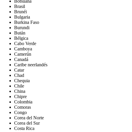
Botsuana
Brasil
Brunéi
Bulgaria
Burkina Faso
Burundi
Bután
Bélgica
Cabo Verde
Camboya
Camerún
Canadá
Caribe neerlandés
Catar
Chad
Chequia
Chile
China
Chipre
Colombia
Comoras
Congo
Corea del Norte
Corea del Sur
Costa Rica