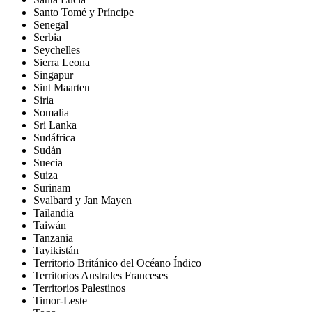
Santo Tomé y Príncipe
Senegal
Serbia
Seychelles
Sierra Leona
Singapur
Sint Maarten
Siria
Somalia
Sri Lanka
Sudáfrica
Sudán
Suecia
Suiza
Surinam
Svalbard y Jan Mayen
Tailandia
Taiwán
Tanzania
Tayikistán
Territorio Británico del Océano Índico
Territorios Australes Franceses
Territorios Palestinos
Timor-Leste