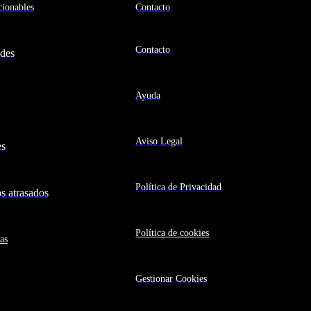
ionables
Contacto
Contacto
des
Ayuda
Aviso Legal
es
Política de Privacidad
 atrasados
Política de cookies
as
Gestionar Cookies