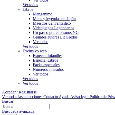
Ver todos
Ver todos
Libros
Manganime
Mitos y leyendas de Japón
Maestros del Fantástico
Videojuegos Legendarios
Un paseo por el cosmos NG
Grandes autores Lit Gredos
Ver todos
Ver todos
Exclusivo web
Especial Infantiles
Especial Libros
Packs especiales
Números atrasados
Ver todos
Ver todos
Ver todos
Acceder / Registrarse
Ver todas las colecciones
Contacto
Ayuda
Aviso legal
Política de Pri
Buscar
Búsqueda avanzada