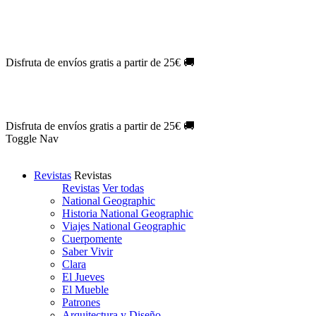
Oferta Exclusiva:
10% en la colección Barbie al suscribirte.
¡Suscríb
NOVEDAD
| Novelas Eternas al
50%
de descuento.
¡Suscríbete hoy
NOVEDAD
| Sherlock Holmes al
50%
de descuento.
¡Suscríbete y d
NOVEDAD
| Colección Japón al
44%
de descuento.
¡Suscríbete ya!
Disfruta de envíos gratis a partir de 25€ 🚚
Oferta Exclusiva:
10% en la colección Barbie al suscribirte.
¡Suscríb
NOVEDAD
| Novelas Eternas al
50%
de descuento.
¡Suscríbete hoy
NOVEDAD
| Sherlock Holmes al
50%
de descuento.
¡Suscríbete y d
NOVEDAD
| Colección Japón al
44%
de descuento.
¡Suscríbete ya!
Disfruta de envíos gratis a partir de 25€ 🚚
Toggle Nav
Revistas
Revistas
Revistas
Ver todas
National Geographic
Historia National Geographic
Viajes National Geographic
Cuerpomente
Saber Vivir
Clara
El Jueves
El Mueble
Patrones
Arquitectura y Diseño