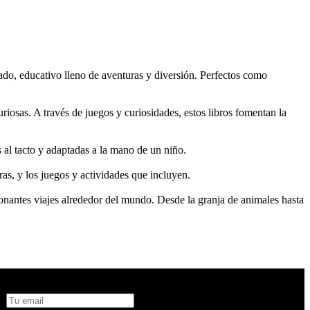
rado, educativo lleno de aventuras y diversión. Perfectos como
uriosas. A través de juegos y curiosidades, estos libros fomentan la
 al tacto y adaptadas a la mano de un niño.
guras, y los juegos y actividades que incluyen.
onantes viajes alrededor del mundo. Desde la granja de animales hasta
No te pierdas todas nuestras novedades y ofertas en tu email y
consigue un 10% de descuento en tu próxima compra