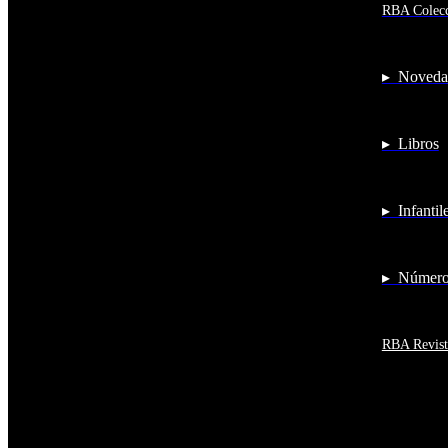
RBA Colecc
Afganistán
Albania
Alemania
Andorra
▸ Noveda
Angola
Anguila
Antigua y Barbuda
▸ Libros
Antártida
Arabia Saudí
Argelia
Argentina
▸ Infantil
Armenia
Aruba
Australia
Austria
▸ Números
Azerbaiyán
Bahamas
Bangladés
Barbados
RBA Revist
Baréin
Belice
Benín
Bermudas
Bielorrusia