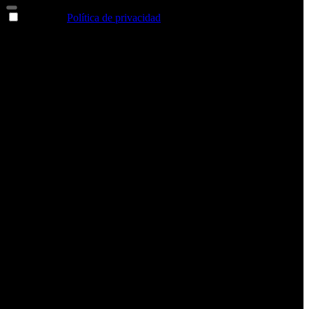
Acepto la
Política de privacidad
y deseo recibir información
sobre los productos y servicios de la Comunidad RBA
Estás navegando en un sitio web seguro