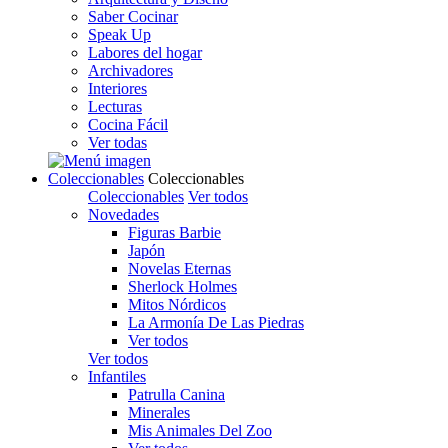
Saber Cocinar
Speak Up
Labores del hogar
Archivadores
Interiores
Lecturas
Cocina Fácil
Ver todas
Coleccionables
Coleccionables
Coleccionables
Ver todos
Novedades
Figuras Barbie
Japón
Novelas Eternas
Sherlock Holmes
Mitos Nórdicos
La Armonía De Las Piedras
Ver todos
Ver todos
Infantiles
Patrulla Canina
Minerales
Mis Animales Del Zoo