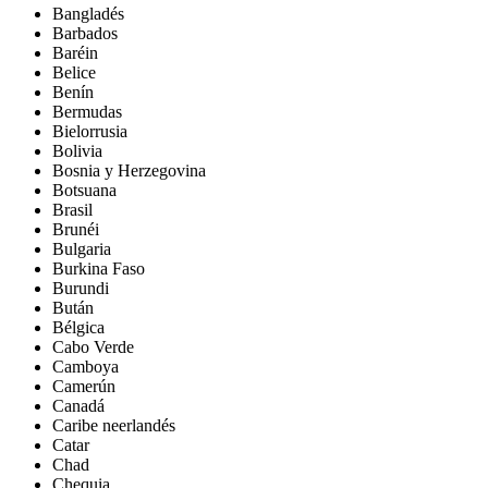
Bangladés
Barbados
Baréin
Belice
Benín
Bermudas
Bielorrusia
Bolivia
Bosnia y Herzegovina
Botsuana
Brasil
Brunéi
Bulgaria
Burkina Faso
Burundi
Bután
Bélgica
Cabo Verde
Camboya
Camerún
Canadá
Caribe neerlandés
Catar
Chad
Chequia