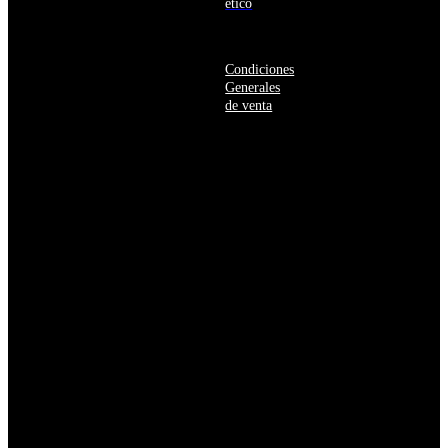
Herzegovina
ético
Botsuana
Brasil
Brunéi
Condiciones
Bulgaria
Generales
Burkina
de venta
Faso
Burundi
Bután
Bélgica
Cabo
Verde
Camboya
Camerún
Canadá
Caribe
neerlandés
Catar
Chad
Chequia
Chile
China
Chipre
Colombia
Comoras