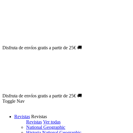
Oferta Exclusiva:
10% en la colección Barbie al suscribirte.
¡Suscríbete hoy!
NOVEDAD
| Novelas Eternas al
50%
de descuento.
¡Suscríbete
hoy!
NOVEDAD
| Sherlock Holmes al
50%
de descuento.
¡Suscríbete y
disfruta!
NOVEDAD
| Colección Japón al
44%
de descuento.
¡Suscríbete
ya!
Disfruta de envíos gratis a partir de 25€ 🚚
Oferta Exclusiva:
10% en la colección Barbie al suscribirte.
¡Suscríbete hoy!
NOVEDAD
| Novelas Eternas al
50%
de descuento.
¡Suscríbete
hoy!
NOVEDAD
| Sherlock Holmes al
50%
de descuento.
¡Suscríbete y
disfruta!
NOVEDAD
| Colección Japón al
44%
de descuento.
¡Suscríbete
ya!
Disfruta de envíos gratis a partir de 25€ 🚚
Toggle Nav
Revistas
Revistas
Revistas
Ver todas
National Geographic
Historia National Geographic