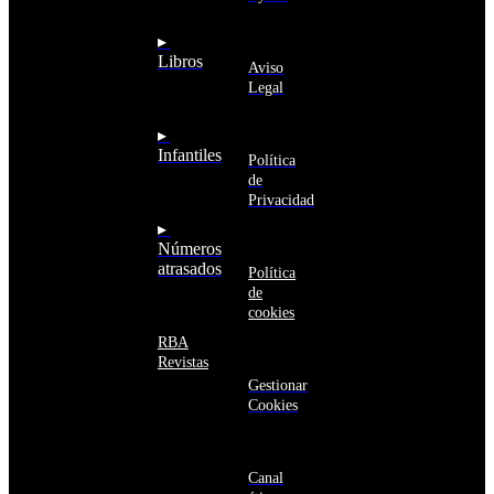
Anguila
deseo recibir
Antigua
información
▸
y
sobre los
Libros
Barbuda
Aviso
productos y
Antártida
Legal
servicios de la
Arabia
Comunidad
Saudí
RBA
▸
Argelia
Estás navegando
Infantiles
Argentina
Política
en un sitio web
Armenia
de
seguro
Aruba
Privacidad
Australia
▸
Austria
Números
Azerbaiyán
atrasados
Política
Bahamas
de
Bangladés
cookies
Barbados
Baréin
RBA
Belice
Revistas
Benín
Gestionar
Bermudas
Cookies
Bielorrusia
Bolivia
Bosnia
y
Canal