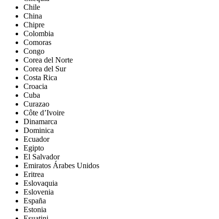
Chile
China
Chipre
Colombia
Comoras
Congo
Corea del Norte
Corea del Sur
Costa Rica
Croacia
Cuba
Curazao
Côte d’Ivoire
Dinamarca
Dominica
Ecuador
Egipto
El Salvador
Emiratos Árabes Unidos
Eritrea
Eslovaquia
Eslovenia
España
Estonia
Esuatini