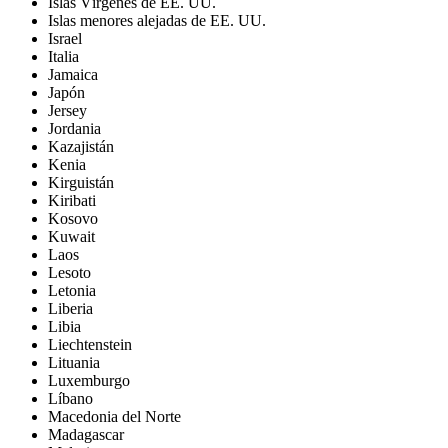
Islas Vírgenes de EE. UU.
Islas menores alejadas de EE. UU.
Israel
Italia
Jamaica
Japón
Jersey
Jordania
Kazajistán
Kenia
Kirguistán
Kiribati
Kosovo
Kuwait
Laos
Lesoto
Letonia
Liberia
Libia
Liechtenstein
Lituania
Luxemburgo
Líbano
Macedonia del Norte
Madagascar