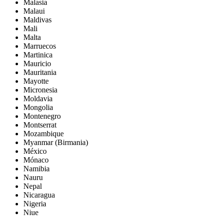
Malasia
Malaui
Maldivas
Mali
Malta
Marruecos
Martinica
Mauricio
Mauritania
Mayotte
Micronesia
Moldavia
Mongolia
Montenegro
Montserrat
Mozambique
Myanmar (Birmania)
México
Mónaco
Namibia
Nauru
Nepal
Nicaragua
Nigeria
Niue