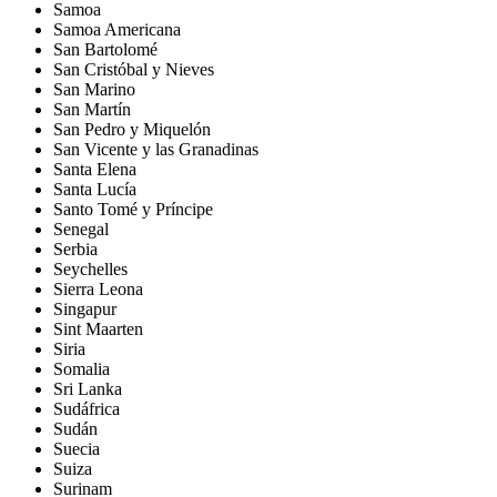
Samoa
Samoa Americana
San Bartolomé
San Cristóbal y Nieves
San Marino
San Martín
San Pedro y Miquelón
San Vicente y las Granadinas
Santa Elena
Santa Lucía
Santo Tomé y Príncipe
Senegal
Serbia
Seychelles
Sierra Leona
Singapur
Sint Maarten
Siria
Somalia
Sri Lanka
Sudáfrica
Sudán
Suecia
Suiza
Surinam