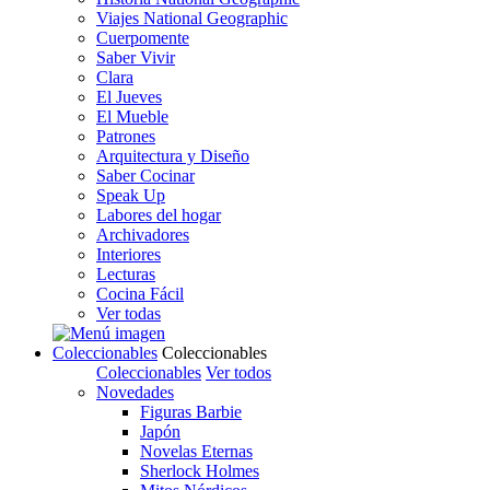
Viajes National Geographic
Cuerpomente
Saber Vivir
Clara
El Jueves
El Mueble
Patrones
Arquitectura y Diseño
Saber Cocinar
Speak Up
Labores del hogar
Archivadores
Interiores
Lecturas
Cocina Fácil
Ver todas
Coleccionables
Coleccionables
Coleccionables
Ver todos
Novedades
Figuras Barbie
Japón
Novelas Eternas
Sherlock Holmes