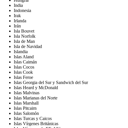
Hungría
India
Indonesia
Irak
Irlanda
Irán
Isla Bouvet
Isla Norfolk
Isla de Man
Isla de Navidad
Islandia
Islas Aland
Islas Caimán
Islas Cocos
Islas Cook
Islas Feroe
Islas Georgia del Sur y Sandwich del Sur
Islas Heard y McDonald
Islas Malvinas
Islas Marianas del Norte
Islas Marshall
Islas Pitcairn
Islas Salomón
Islas Turcas y Caicos
Islas Vírgenes Británicas