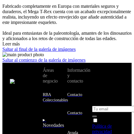
Fabricado completamente en Europa con materiales seguros y
duraderos, el Mega T-Rex cuenta con un acabado excepcionalmente
realista, incluyendo un efecto envejecido que añade autenticidad a
este impresionante esqueleto.
Ideal para entusiastas de la paleontología, amantes de los dinosaurios
y aficionados a los retos de construcción de todas las edades.
Leer más
Saltar al final de la galería de imágenes
Saltar al comienzo de la galería de imágenes
No te pierdas
Áreas
Información
Cambiar de
todas nuestras
de
y
país:
novedades y
negocio
contacto
ofertas en tu
email y consigue
Estados
un 10% de
RBA
Contacto
Unidos
descuento en tu
Coleccionables
próxima compra
Afganistán
Albania
Contacto
Alemania
▸
Acepto la
Andorra
Novedades
Política de
Angola
privacidad
y
Ayuda