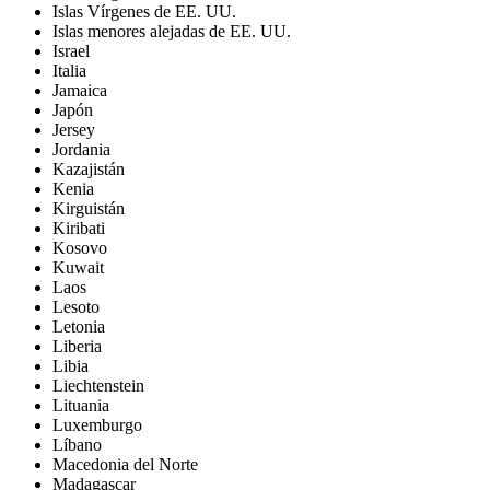
Islas Vírgenes de EE. UU.
Islas menores alejadas de EE. UU.
Israel
Italia
Jamaica
Japón
Jersey
Jordania
Kazajistán
Kenia
Kirguistán
Kiribati
Kosovo
Kuwait
Laos
Lesoto
Letonia
Liberia
Libia
Liechtenstein
Lituania
Luxemburgo
Líbano
Macedonia del Norte
Madagascar