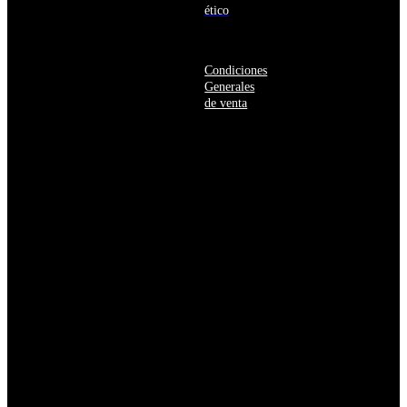
Herzegovina
ético
Botsuana
Brasil
Brunéi
Condiciones
Bulgaria
Generales
Burkina
de venta
Faso
Burundi
Bután
Bélgica
Cabo
Verde
Camboya
Camerún
Canadá
Caribe
neerlandés
Catar
Chad
Chequia
Chile
China
Chipre
Colombia
Comoras