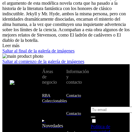
el argumento de esta modélica novela corta que ha pasado a la
historia de la literatura fantástica con los honores de clásico
indiscutible. Jekyll y Mr. Hyde, ambos la misma persona, pero con
identidades dramáticamente disociadas, encarnan el misterio del
alma humana, a la vez que constituyen una inquietante advertencia
sobre los límites de la ciencia. Acompañan a esta obra algunos de los
mejores relatos de Stevenson, como El ladrón de cadáveres o El
diablo de la botella.
Leer más
Saltar al final de la galería de imágenes
Saltar al comienzo de la galería de imágenes
No te pierdas
Áreas
Información
Cambiar de
todas nuestras
de
y
país:
novedades y
negocio
contacto
ofertas en tu
email y consigue
Estados
un 10% de
RBA
Contacto
Unidos
descuento en tu
Coleccionables
próxima compra
Afganistán
Albania
Contacto
Alemania
▸
Acepto la
Andorra
Novedades
Política de
Angola
privacidad
y