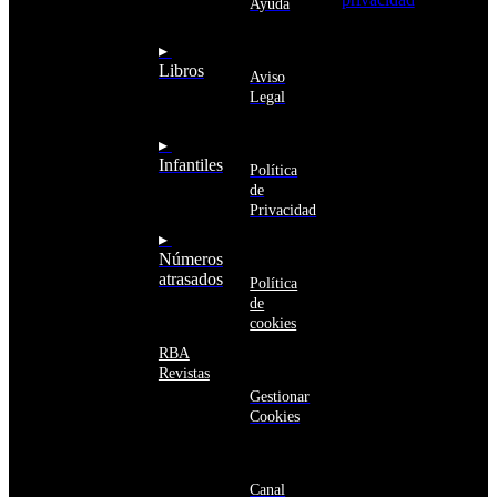
Ayuda
Anguila
deseo recibir
Antigua
información
▸
y
sobre los
Libros
Barbuda
Aviso
productos y
Antártida
Legal
servicios de la
Arabia
Comunidad
Saudí
RBA
▸
Argelia
Estás navegando
Infantiles
Argentina
Política
en un sitio web
Armenia
de
seguro
Aruba
Privacidad
Australia
▸
Austria
Números
Azerbaiyán
atrasados
Política
Bahamas
de
Bangladés
cookies
Barbados
Baréin
RBA
Belice
Revistas
Benín
Gestionar
Bermudas
Cookies
Bielorrusia
Bolivia
Bosnia
y
Canal