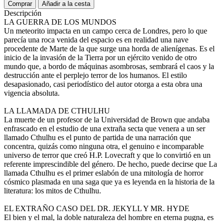
Comprar
Añadir a la cesta
Descripción
LA GUERRA DE LOS MUNDOS
Un meteorito impacta en un campo cerca de Londres, pero lo que
parecía una roca venida del espacio es en realidad una nave
procedente de Marte de la que surge una horda de alienígenas. Es el
inicio de la invasión de la Tierra por un ejército venido de otro
mundo que, a bordo de máquinas asombrosas, sembrará el caos y la
destrucción ante el perplejo terror de los humanos. El estilo
desapasionado, casi periodístico del autor otorga a esta obra una
vigencia absoluta.
LA LLAMADA DE CTHULHU
La muerte de un profesor de la Universidad de Brown que andaba
enfrascado en el estudio de una extraña secta que venera a un ser
llamado Cthulhu es el punto de partida de una narración que
concentra, quizás como ninguna otra, el genuino e incomparable
universo de terror que creó H.P. Lovecraft y que lo convirtió en un
referente imprescindible del género. De hecho, puede decirse que La
llamada Cthulhu es el primer eslabón de una mitología de horror
cósmico plasmada en una saga que ya es leyenda en la historia de la
literatura: los mitos de Cthulhu.
EL EXTRAÑO CASO DEL DR. JEKYLL Y MR. HYDE
El bien y el mal, la doble naturaleza del hombre en eterna pugna, es