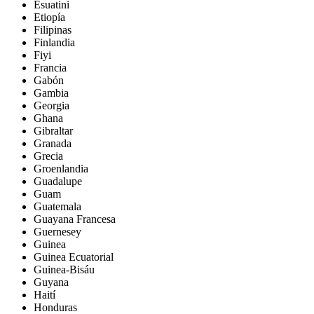
Esuatini
Etiopía
Filipinas
Finlandia
Fiyi
Francia
Gabón
Gambia
Georgia
Ghana
Gibraltar
Granada
Grecia
Groenlandia
Guadalupe
Guam
Guatemala
Guayana Francesa
Guernesey
Guinea
Guinea Ecuatorial
Guinea-Bisáu
Guyana
Haití
Honduras