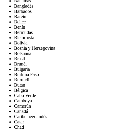
Bahamas
Bangladés
Barbados
Baréin
Belice
Benín
Bermudas
Bielorrusia
Bolivia
Bosnia y Herzegovina
Botsuana
Brasil
Brunéi
Bulgaria
Burkina Faso
Burundi
Bután
Bélgica
Cabo Verde
Camboya
Camerún
Canadá
Caribe neerlandés
Catar
Chad