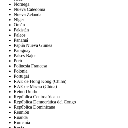
Noruega
Nueva Caledonia
Nueva Zelanda
Níger
Omán
Pakistán
Palaos
Panamá
Papúa Nueva Guinea
Paraguay
Países Bajos
Perú
Polinesia Francesa
Polonia
Portugal
RAE de Hong Kong (China)
RAE de Macao (China)
Reino Unido
República Centroafricana
República Democrática del Congo
República Dominicana
Reunión
Ruanda
Rumanía
Rusia