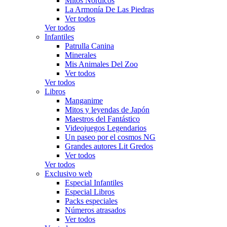
Mitos Nórdicos
La Armonía De Las Piedras
Ver todos
Ver todos
Infantiles
Patrulla Canina
Minerales
Mis Animales Del Zoo
Ver todos
Ver todos
Libros
Manganime
Mitos y leyendas de Japón
Maestros del Fantástico
Videojuegos Legendarios
Un paseo por el cosmos NG
Grandes autores Lit Gredos
Ver todos
Ver todos
Exclusivo web
Especial Infantiles
Especial Libros
Packs especiales
Números atrasados
Ver todos