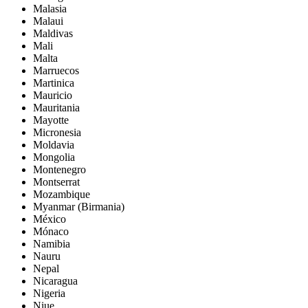
Malasia
Malaui
Maldivas
Mali
Malta
Marruecos
Martinica
Mauricio
Mauritania
Mayotte
Micronesia
Moldavia
Mongolia
Montenegro
Montserrat
Mozambique
Myanmar (Birmania)
México
Mónaco
Namibia
Nauru
Nepal
Nicaragua
Nigeria
Niue