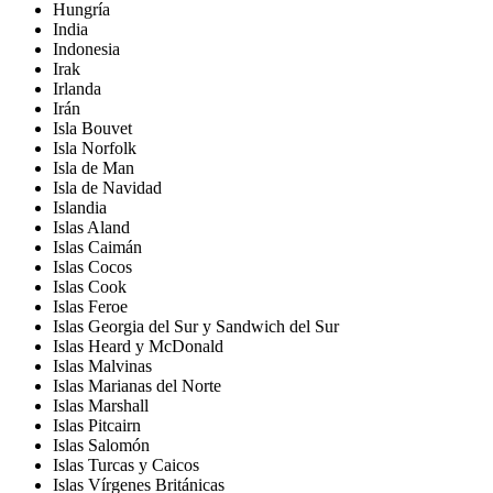
Hungría
India
Indonesia
Irak
Irlanda
Irán
Isla Bouvet
Isla Norfolk
Isla de Man
Isla de Navidad
Islandia
Islas Aland
Islas Caimán
Islas Cocos
Islas Cook
Islas Feroe
Islas Georgia del Sur y Sandwich del Sur
Islas Heard y McDonald
Islas Malvinas
Islas Marianas del Norte
Islas Marshall
Islas Pitcairn
Islas Salomón
Islas Turcas y Caicos
Islas Vírgenes Británicas