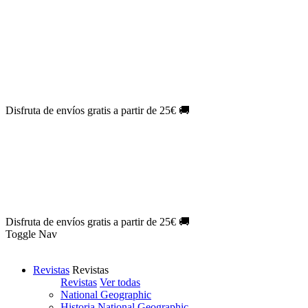
Oferta Exclusiva:
10% en la colección Barbie al suscribirte.
¡Suscríbete hoy!
NOVEDAD
| Novelas Eternas al
50%
de descuento.
¡Suscríbete
hoy!
NOVEDAD
| Sherlock Holmes al
50%
de descuento.
¡Suscríbete y
disfruta!
NOVEDAD
| Colección Japón al
44%
de descuento.
¡Suscríbete
ya!
Disfruta de envíos gratis a partir de 25€ 🚚
Oferta Exclusiva:
10% en la colección Barbie al suscribirte.
¡Suscríbete hoy!
NOVEDAD
| Novelas Eternas al
50%
de descuento.
¡Suscríbete
hoy!
NOVEDAD
| Sherlock Holmes al
50%
de descuento.
¡Suscríbete y
disfruta!
NOVEDAD
| Colección Japón al
44%
de descuento.
¡Suscríbete
ya!
Disfruta de envíos gratis a partir de 25€ 🚚
Toggle Nav
Revistas
Revistas
Revistas
Ver todas
National Geographic
Historia National Geographic