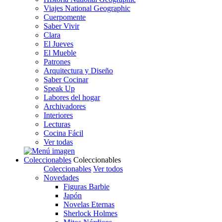
Viajes National Geographic
Cuerpomente
Saber Vivir
Clara
El Jueves
El Mueble
Patrones
Arquitectura y Diseño
Saber Cocinar
Speak Up
Labores del hogar
Archivadores
Interiores
Lecturas
Cocina Fácil
Ver todas
Coleccionables
Coleccionables
Coleccionables
Ver todos
Novedades
Figuras Barbie
Japón
Novelas Eternas
Sherlock Holmes