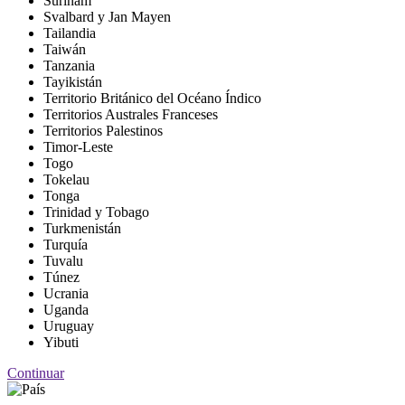
Surinam
Svalbard y Jan Mayen
Tailandia
Taiwán
Tanzania
Tayikistán
Territorio Británico del Océano Índico
Territorios Australes Franceses
Territorios Palestinos
Timor-Leste
Togo
Tokelau
Tonga
Trinidad y Tobago
Turkmenistán
Turquía
Tuvalu
Túnez
Ucrania
Uganda
Uruguay
Yibuti
Continuar