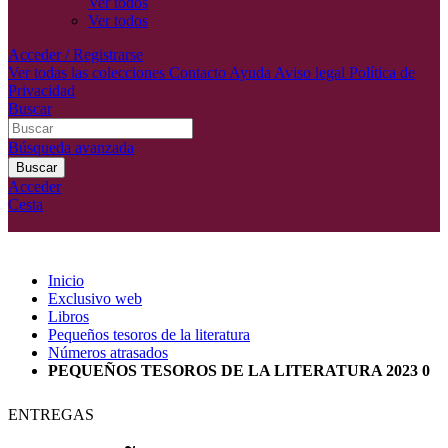
Ver todos
Ver todos
Acceder / Registrarse
Ver todas las colecciones
Contacto
Ayuda
Aviso legal
Política de
Privacidad
Buscar
Búsqueda avanzada
Buscar
Acceder
Cesta
Inicio
Exclusivo web
Libros
Pequeños tesoros de la literatura
Números atrasados
PEQUEÑOS TESOROS DE LA LITERATURA 2023 0
ENTREGAS