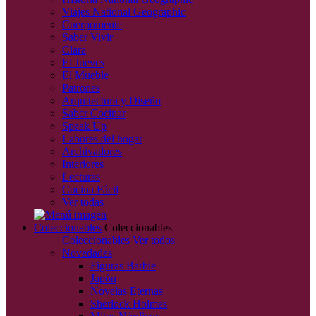
Viajes National Geographic
Cuerpomente
Saber Vivir
Clara
El Jueves
El Mueble
Patrones
Arquitectura y Diseño
Saber Cocinar
Speak Up
Labores del hogar
Archivadores
Interiores
Lecturas
Cocina Fácil
Ver todas
Coleccionables
Coleccionables
Coleccionables
Ver todos
Novedades
Figuras Barbie
Japón
Novelas Eternas
Sherlock Holmes