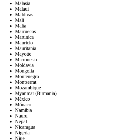
Malasia
Malaui
Maldivas
Mali
Malta
Marruecos
Martinica
Mauricio
Mauritania
Mayotte
Micronesia
Moldavia
Mongolia
Montenegro
Montserrat
Mozambique
Myanmar (Birmania)
México
Mónaco
Namibia
Nauru
Nepal
Nicaragua
Nigeria
Niue