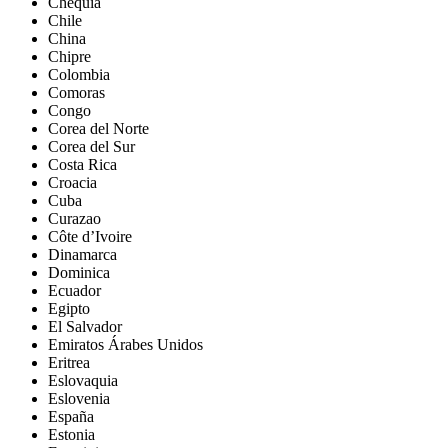
Chequia
Chile
China
Chipre
Colombia
Comoras
Congo
Corea del Norte
Corea del Sur
Costa Rica
Croacia
Cuba
Curazao
Côte d’Ivoire
Dinamarca
Dominica
Ecuador
Egipto
El Salvador
Emiratos Árabes Unidos
Eritrea
Eslovaquia
Eslovenia
España
Estonia