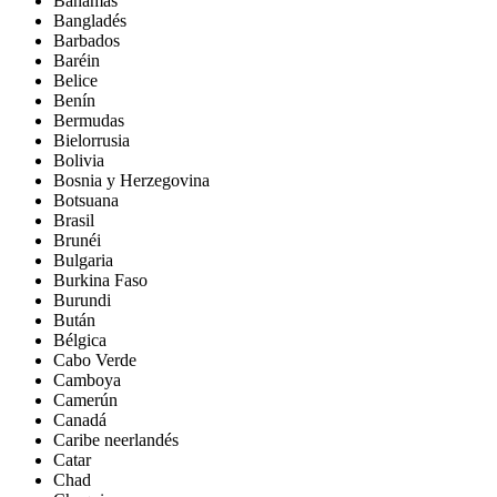
Bahamas
Bangladés
Barbados
Baréin
Belice
Benín
Bermudas
Bielorrusia
Bolivia
Bosnia y Herzegovina
Botsuana
Brasil
Brunéi
Bulgaria
Burkina Faso
Burundi
Bután
Bélgica
Cabo Verde
Camboya
Camerún
Canadá
Caribe neerlandés
Catar
Chad