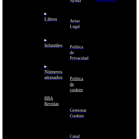
Ayuda
Anguila
deseo recibir
Antigua
información
▸
y
sobre los
Libros
Barbuda
Aviso
productos y
Antártida
Legal
servicios de la
Arabia
Comunidad
Saudí
RBA
▸
Argelia
Estás navegando
Infantiles
Argentina
Política
en un sitio web
Armenia
de
seguro
Aruba
Privacidad
Australia
▸
Austria
Números
Azerbaiyán
atrasados
Política
Bahamas
de
Bangladés
cookies
Barbados
Baréin
RBA
Belice
Revistas
Benín
Gestionar
Bermudas
Cookies
Bielorrusia
Bolivia
Bosnia
y
Canal