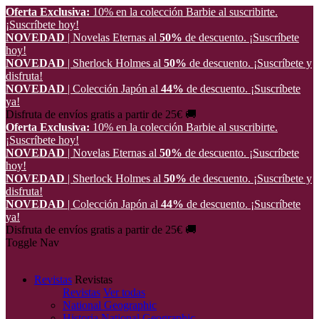
Oferta Exclusiva:
10% en la colección Barbie al suscribirte.
¡Suscríbete hoy!
NOVEDAD
| Novelas Eternas al
50%
de descuento.
¡Suscríbete
hoy!
NOVEDAD
| Sherlock Holmes al
50%
de descuento.
¡Suscríbete y
disfruta!
NOVEDAD
| Colección Japón al
44%
de descuento.
¡Suscríbete
ya!
Disfruta de envíos gratis a partir de 25€ 🚚
Oferta Exclusiva:
10% en la colección Barbie al suscribirte.
¡Suscríbete hoy!
NOVEDAD
| Novelas Eternas al
50%
de descuento.
¡Suscríbete
hoy!
NOVEDAD
| Sherlock Holmes al
50%
de descuento.
¡Suscríbete y
disfruta!
NOVEDAD
| Colección Japón al
44%
de descuento.
¡Suscríbete
ya!
Disfruta de envíos gratis a partir de 25€ 🚚
Toggle Nav
Revistas
Revistas
Revistas
Ver todas
National Geographic
Historia National Geographic