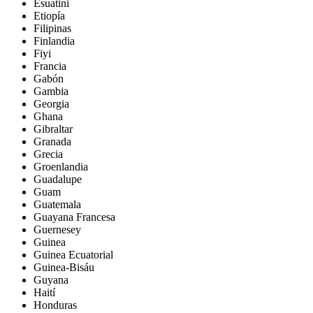
Esuatini
Etiopía
Filipinas
Finlandia
Fiyi
Francia
Gabón
Gambia
Georgia
Ghana
Gibraltar
Granada
Grecia
Groenlandia
Guadalupe
Guam
Guatemala
Guayana Francesa
Guernesey
Guinea
Guinea Ecuatorial
Guinea-Bisáu
Guyana
Haití
Honduras