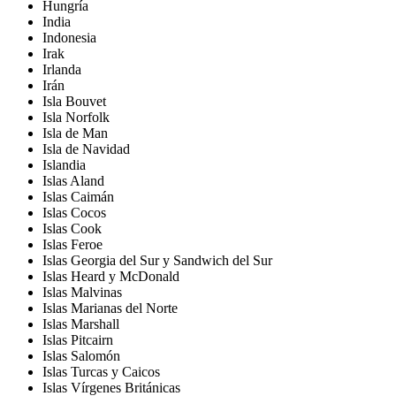
Hungría
India
Indonesia
Irak
Irlanda
Irán
Isla Bouvet
Isla Norfolk
Isla de Man
Isla de Navidad
Islandia
Islas Aland
Islas Caimán
Islas Cocos
Islas Cook
Islas Feroe
Islas Georgia del Sur y Sandwich del Sur
Islas Heard y McDonald
Islas Malvinas
Islas Marianas del Norte
Islas Marshall
Islas Pitcairn
Islas Salomón
Islas Turcas y Caicos
Islas Vírgenes Británicas