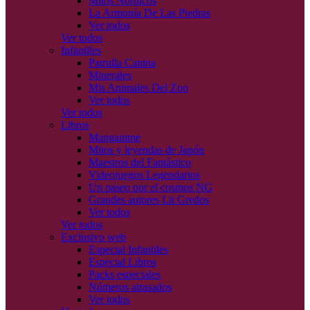
Mitos Nórdicos
La Armonía De Las Piedras
Ver todos
Ver todos
Infantiles
Patrulla Canina
Minerales
Mis Animales Del Zoo
Ver todos
Ver todos
Libros
Manganime
Mitos y leyendas de Japón
Maestros del Fantástico
Videojuegos Legendarios
Un paseo por el cosmos NG
Grandes autores Lit Gredos
Ver todos
Ver todos
Exclusivo web
Especial Infantiles
Especial Libros
Packs especiales
Números atrasados
Ver todos