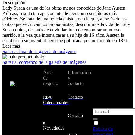
Descripción
Lady Susan es una de las obras menos conocidas de Jane Austen.
Aún así, resulta tan apasionante de leer como sus títulos más
célebres. Se trata de una novela epistolar en la que, a través de las
cartas que se cruzan los protagonistas, descubrimos la vida de Lady
Susan quien, después de enviudar, trata de encontrar un nuevo
marido, a la vez que intenta casar a su hija de 16 años. Austen la
escribió en su juventud pero fue publicada póstumamente en 1871.
Leer más
Saltar al final de la galería de imágenes
Saltar al comienzo de la galería de imágenes
No te pierdas
Áreas
Información
Cambiar de
todas nuestras
de
y
país:
novedades y
negocio
contacto
ofertas en tu
email y consigue
Estados
un 10% de
RBA
Contacto
Unidos
descuento en tu
Coleccionables
próxima compra
Afganistán
Albania
Contacto
Alemania
▸
Acepto la
Andorra
Novedades
Política de
Angola
privacidad
y