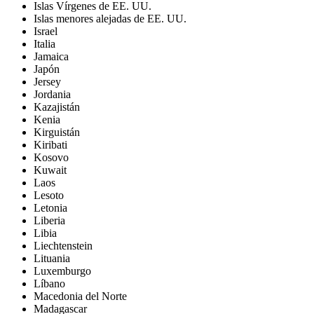
Islas Vírgenes de EE. UU.
Islas menores alejadas de EE. UU.
Israel
Italia
Jamaica
Japón
Jersey
Jordania
Kazajistán
Kenia
Kirguistán
Kiribati
Kosovo
Kuwait
Laos
Lesoto
Letonia
Liberia
Libia
Liechtenstein
Lituania
Luxemburgo
Líbano
Macedonia del Norte
Madagascar