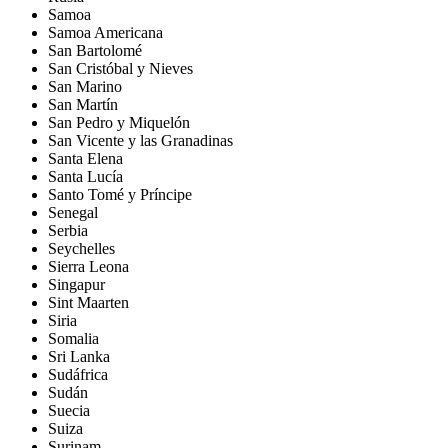
Samoa
Samoa Americana
San Bartolomé
San Cristóbal y Nieves
San Marino
San Martín
San Pedro y Miquelón
San Vicente y las Granadinas
Santa Elena
Santa Lucía
Santo Tomé y Príncipe
Senegal
Serbia
Seychelles
Sierra Leona
Singapur
Sint Maarten
Siria
Somalia
Sri Lanka
Sudáfrica
Sudán
Suecia
Suiza
Surinam