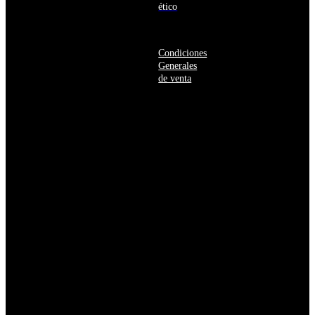
Herzegovina
ético
Botsuana
Brasil
Brunéi
Condiciones
Bulgaria
Generales
Burkina
de venta
Faso
Burundi
Bután
Bélgica
Cabo
Verde
Camboya
Camerún
Canadá
Caribe
neerlandés
Catar
Chad
Chequia
Chile
China
Chipre
Colombia
Comoras