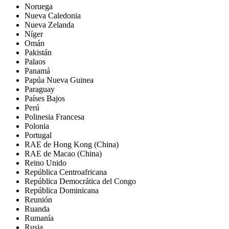
Noruega
Nueva Caledonia
Nueva Zelanda
Níger
Omán
Pakistán
Palaos
Panamá
Papúa Nueva Guinea
Paraguay
Países Bajos
Perú
Polinesia Francesa
Polonia
Portugal
RAE de Hong Kong (China)
RAE de Macao (China)
Reino Unido
República Centroafricana
República Democrática del Congo
República Dominicana
Reunión
Ruanda
Rumanía
Rusia