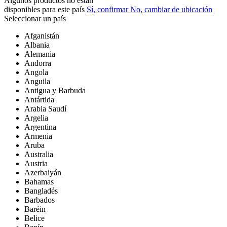
Algunos productos no están
disponibles para este país
Sí, confirmar
No, cambiar de ubicación
Seleccionar un país
Afganistán
Albania
Alemania
Andorra
Angola
Anguila
Antigua y Barbuda
Antártida
Arabia Saudí
Argelia
Argentina
Armenia
Aruba
Australia
Austria
Azerbaiyán
Bahamas
Bangladés
Barbados
Baréin
Belice