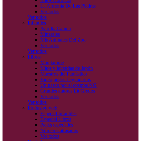
Mitos Nórdicos
La Armonía De Las Piedras
Ver todos
Ver todos
Infantiles
Patrulla Canina
Minerales
Mis Animales Del Zoo
Ver todos
Ver todos
Libros
Manganime
Mitos y leyendas de Japón
Maestros del Fantástico
Videojuegos Legendarios
Un paseo por el cosmos NG
Grandes autores Lit Gredos
Ver todos
Ver todos
Exclusivo web
Especial Infantiles
Especial Libros
Packs especiales
Números atrasados
Ver todos