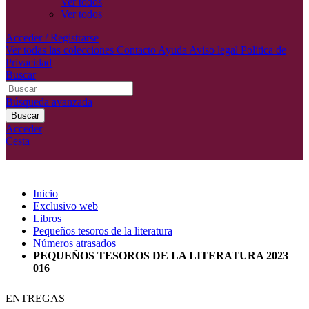
Ver todos
Ver todos
Acceder / Registrarse
Ver todas las colecciones
Contacto
Ayuda
Aviso legal
Política de
Privacidad
Buscar
Búsqueda avanzada
Buscar
Acceder
Cesta
Inicio
Exclusivo web
Libros
Pequeños tesoros de la literatura
Números atrasados
PEQUEÑOS TESOROS DE LA LITERATURA 2023
016
ENTREGAS