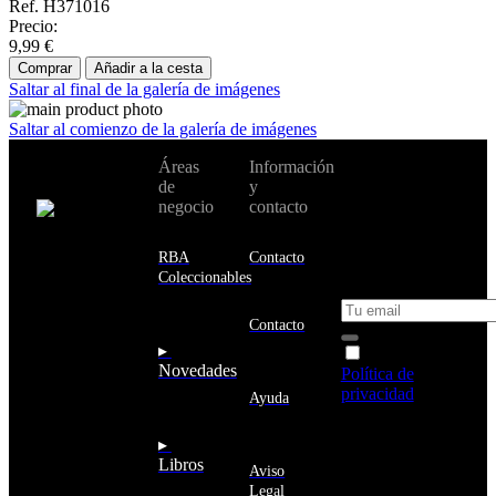
Ref. H371016
Precio:
9,99 €
Comprar
Añadir a la cesta
Saltar al final de la galería de imágenes
Saltar al comienzo de la galería de imágenes
No te pierdas
Áreas
Información
Cambiar de
todas nuestras
de
y
país:
novedades y
negocio
contacto
ofertas en tu
email y consigue
Estados
un 10% de
RBA
Contacto
Unidos
descuento en tu
Coleccionables
próxima compra
Afganistán
Albania
Contacto
Alemania
▸
Acepto la
Andorra
Novedades
Política de
Angola
privacidad
y
Ayuda
Anguila
deseo recibir
Antigua
información
▸
y
sobre los
Libros
Barbuda
Aviso
productos y
Antártida
Legal
servicios de la