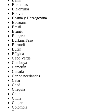
Benín
Bermudas
Bielorrusia
Bolivia
Bosnia y Herzegovina
Botsuana
Brasil
Brunéi
Bulgaria
Burkina Faso
Burundi
Bután
Bélgica
Cabo Verde
Camboya
Camerún
Canadá
Caribe neerlandés
Catar
Chad
Chequia
Chile
China
Chipre
Colombia