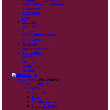
Viajes National Geographic
Cuerpomente
Saber Vivir
Clara
El Jueves
El Mueble
Patrones
Arquitectura y Diseño
Saber Cocinar
Speak Up
Labores del hogar
Archivadores
Interiores
Lecturas
Cocina Fácil
Ver todas
Coleccionables
Coleccionables
Coleccionables
Ver todos
Novedades
Figuras Barbie
Japón
Novelas Eternas
Sherlock Holmes