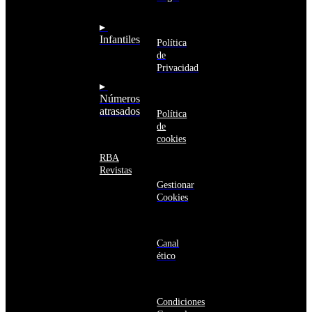
Arabia
Comunidad
Saudí
RBA
▸
Argelia
Estás navegando
Infantiles
Argentina
Política
en un sitio web
Armenia
de
seguro
Aruba
Privacidad
Australia
▸
Austria
Números
Azerbaiyán
atrasados
Política
Bahamas
de
Bangladés
cookies
Barbados
Baréin
RBA
Belice
Revistas
Benín
Gestionar
Bermudas
Cookies
Bielorrusia
Bolivia
Bosnia
y
Canal
Herzegovina
ético
Botsuana
Brasil
Brunéi
Condiciones
Bulgaria