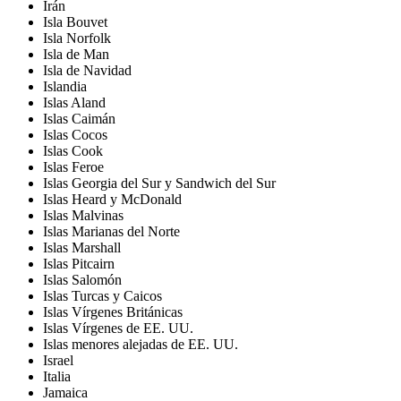
Irán
Isla Bouvet
Isla Norfolk
Isla de Man
Isla de Navidad
Islandia
Islas Aland
Islas Caimán
Islas Cocos
Islas Cook
Islas Feroe
Islas Georgia del Sur y Sandwich del Sur
Islas Heard y McDonald
Islas Malvinas
Islas Marianas del Norte
Islas Marshall
Islas Pitcairn
Islas Salomón
Islas Turcas y Caicos
Islas Vírgenes Británicas
Islas Vírgenes de EE. UU.
Islas menores alejadas de EE. UU.
Israel
Italia
Jamaica