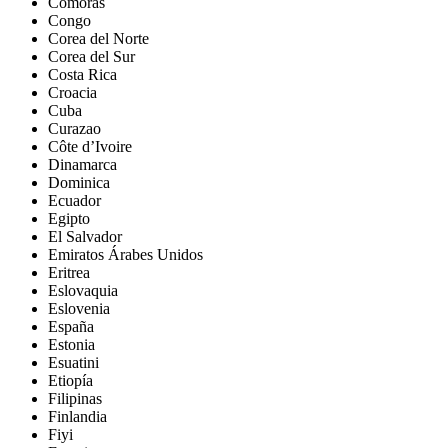
Comoras
Congo
Corea del Norte
Corea del Sur
Costa Rica
Croacia
Cuba
Curazao
Côte d’Ivoire
Dinamarca
Dominica
Ecuador
Egipto
El Salvador
Emiratos Árabes Unidos
Eritrea
Eslovaquia
Eslovenia
España
Estonia
Esuatini
Etiopía
Filipinas
Finlandia
Fiyi