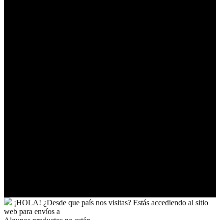
Territorios
Australes
Franceses
Territorios
Palestinos
Timor-
Leste
Togo
Tokelau
Tonga
Trinidad
y
Tobago
Turkmenistán
Turquía
Tuvalu
Túnez
Ucrania
Uganda
Uruguay
Yibuti
¡HOLA!
¿Desde que país nos visitas?
Estás accediendo al sitio
web para
envíos a