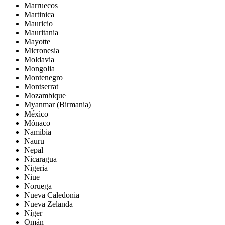
Marruecos
Martinica
Mauricio
Mauritania
Mayotte
Micronesia
Moldavia
Mongolia
Montenegro
Montserrat
Mozambique
Myanmar (Birmania)
México
Mónaco
Namibia
Nauru
Nepal
Nicaragua
Nigeria
Niue
Noruega
Nueva Caledonia
Nueva Zelanda
Níger
Omán