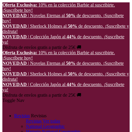
Oferta Exclusiva:
10% en la colección Barbie al suscribirte.
¡Suscríbete hoy!
NOVEDAD
| Novelas Eternas al
50%
de descuento.
¡Suscríbete
hoy!
NOVEDAD
| Sherlock Holmes al
50%
de descuento.
¡Suscríbete y
disfruta!
NOVEDAD
| Colección Japón al
44%
de descuento.
¡Suscríbete
ya!
Disfruta de envíos gratis a partir de 25€ 🚚
Oferta Exclusiva:
10% en la colección Barbie al suscribirte.
¡Suscríbete hoy!
NOVEDAD
| Novelas Eternas al
50%
de descuento.
¡Suscríbete
hoy!
NOVEDAD
| Sherlock Holmes al
50%
de descuento.
¡Suscríbete y
disfruta!
NOVEDAD
| Colección Japón al
44%
de descuento.
¡Suscríbete
ya!
Disfruta de envíos gratis a partir de 25€ 🚚
Toggle Nav
Revistas
Revistas
Revistas
Ver todas
National Geographic
Historia National Geographic