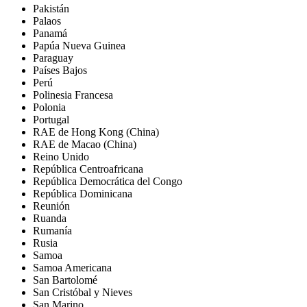
Pakistán
Palaos
Panamá
Papúa Nueva Guinea
Paraguay
Países Bajos
Perú
Polinesia Francesa
Polonia
Portugal
RAE de Hong Kong (China)
RAE de Macao (China)
Reino Unido
República Centroafricana
República Democrática del Congo
República Dominicana
Reunión
Ruanda
Rumanía
Rusia
Samoa
Samoa Americana
San Bartolomé
San Cristóbal y Nieves
San Marino