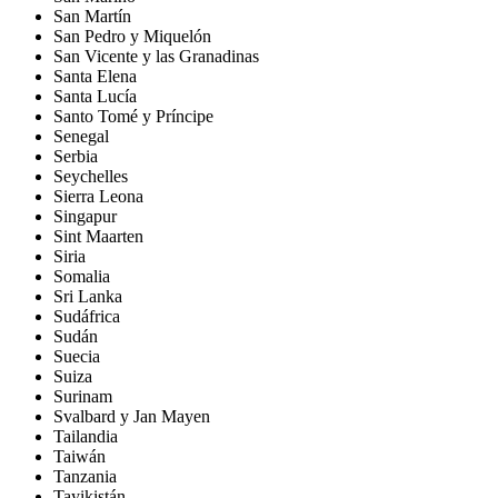
San Martín
San Pedro y Miquelón
San Vicente y las Granadinas
Santa Elena
Santa Lucía
Santo Tomé y Príncipe
Senegal
Serbia
Seychelles
Sierra Leona
Singapur
Sint Maarten
Siria
Somalia
Sri Lanka
Sudáfrica
Sudán
Suecia
Suiza
Surinam
Svalbard y Jan Mayen
Tailandia
Taiwán
Tanzania
Tayikistán