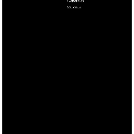
Generales
Burkina
de venta
Faso
Burundi
Bután
Bélgica
Cabo
Verde
Camboya
Camerún
Canadá
Caribe
neerlandés
Catar
Chad
Chequia
Chile
China
Chipre
Colombia
Comoras
Congo
Corea
del
Norte
Corea