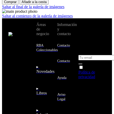
Comprar
Añadir a la cesta
Saltar al final de la galería de imágenes
Saltar al comienzo de la galería de imágenes
No te pierdas
Áreas
Información
Cambiar de
todas nuestras
de
y
país:
novedades y
negocio
contacto
ofertas en tu
email y consigue
Estados
un 10% de
RBA
Contacto
Unidos
descuento en tu
Coleccionables
próxima compra
Afganistán
Albania
Contacto
Alemania
▸
Acepto la
Andorra
Novedades
Política de
Angola
privacidad
y
Ayuda
Anguila
deseo recibir
Antigua
información
▸
y
sobre los
Libros
Barbuda
Aviso
productos y
Antártida
Legal
servicios de la
Arabia
Comunidad
Saudí
RBA
▸
Argelia
Estás navegando