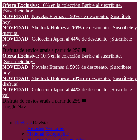
Oferta Exclusiva:
10% en la colección Barbie al suscribirte.
¡Suscríbete hoy!
NOVEDAD
| Novelas Eternas al
50%
de descuento.
¡Suscríbete
hoy!
NOVEDAD
| Sherlock Holmes al
50%
de descuento.
¡Suscríbete y
disfruta!
NOVEDAD
| Colección Japón al
44%
de descuento.
¡Suscríbete
ya!
Disfruta de envíos gratis a partir de 25€ 🚚
Oferta Exclusiva:
10% en la colección Barbie al suscribirte.
¡Suscríbete hoy!
NOVEDAD
| Novelas Eternas al
50%
de descuento.
¡Suscríbete
hoy!
NOVEDAD
| Sherlock Holmes al
50%
de descuento.
¡Suscríbete y
disfruta!
NOVEDAD
| Colección Japón al
44%
de descuento.
¡Suscríbete
ya!
Disfruta de envíos gratis a partir de 25€ 🚚
Toggle Nav
Revistas
Revistas
Revistas
Ver todas
National Geographic
Historia National Geographic