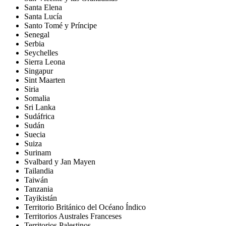
Santa Elena
Santa Lucía
Santo Tomé y Príncipe
Senegal
Serbia
Seychelles
Sierra Leona
Singapur
Sint Maarten
Siria
Somalia
Sri Lanka
Sudáfrica
Sudán
Suecia
Suiza
Surinam
Svalbard y Jan Mayen
Tailandia
Taiwán
Tanzania
Tayikistán
Territorio Británico del Océano Índico
Territorios Australes Franceses
Territorios Palestinos