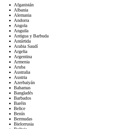
Afganistán
Albania
Alemania
Andorra
Angola
Anguila
Antigua y Barbuda
Antártida
Arabia Saudí
Argelia
Argentina
Armenia
Aruba
Australia
Austria
Azerbaiyán
Bahamas
Bangladés
Barbados
Baréin
Belice
Benín
Bermudas
Bielorrusia