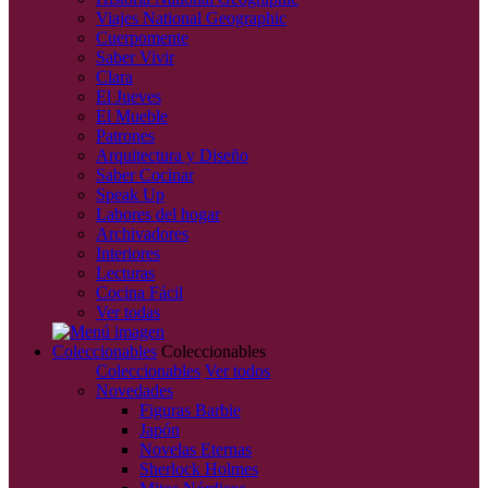
Viajes National Geographic
Cuerpomente
Saber Vivir
Clara
El Jueves
El Mueble
Patrones
Arquitectura y Diseño
Saber Cocinar
Speak Up
Labores del hogar
Archivadores
Interiores
Lecturas
Cocina Fácil
Ver todas
Coleccionables
Coleccionables
Coleccionables
Ver todos
Novedades
Figuras Barbie
Japón
Novelas Eternas
Sherlock Holmes