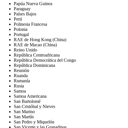
Papúa Nueva Guinea
Paraguay
Países Bajos
Perú
Polinesia Francesa
Polonia
Portugal
RAE de Hong Kong (China)
RAE de Macao (China)
Reino Unido
República Centroafricana
República Democrática del Congo
República Dominicana
Reunión
Ruanda
Rumanía
Rusia
Samoa
Samoa Americana
San Bartolomé
San Cristóbal y Nieves
San Marino
San Martín
San Pedro y Miquelón
San Vicente y las Granadinas