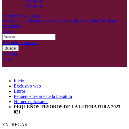
Ver todos
Ver todos
Acceder / Registrarse
Ver todas las colecciones
Contacto
Ayuda
Aviso legal
Política de
Privacidad
Buscar
Búsqueda avanzada
Buscar
Acceder
Cesta
Inicio
Exclusivo web
Libros
Pequeños tesoros de la literatura
Números atrasados
PEQUEÑOS TESOROS DE LA LITERATURA 2023
021
ENTREGAS