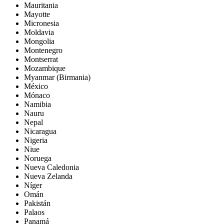
Mauritania
Mayotte
Micronesia
Moldavia
Mongolia
Montenegro
Montserrat
Mozambique
Myanmar (Birmania)
México
Mónaco
Namibia
Nauru
Nepal
Nicaragua
Nigeria
Niue
Noruega
Nueva Caledonia
Nueva Zelanda
Níger
Omán
Pakistán
Palaos
Panamá