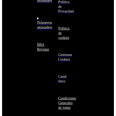
Infantiles
Argentina
Política
en un sitio web
Armenia
de
seguro
Aruba
Privacidad
Australia
▸
Austria
Números
Azerbaiyán
atrasados
Política
Bahamas
de
Bangladés
cookies
Barbados
Baréin
RBA
Belice
Revistas
Benín
Gestionar
Bermudas
Cookies
Bielorrusia
Bolivia
Bosnia
y
Canal
Herzegovina
ético
Botsuana
Brasil
Brunéi
Condiciones
Bulgaria
Generales
Burkina
de venta
Faso
Burundi