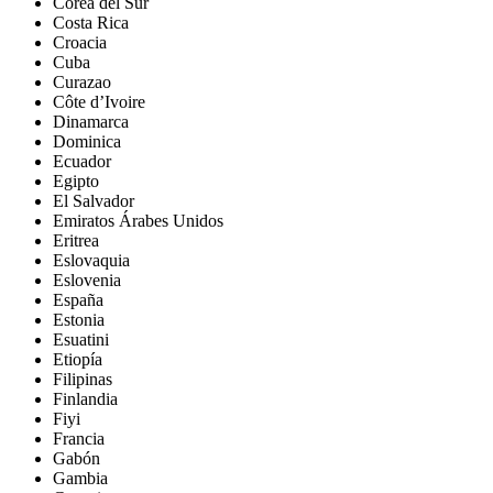
Corea del Sur
Costa Rica
Croacia
Cuba
Curazao
Côte d’Ivoire
Dinamarca
Dominica
Ecuador
Egipto
El Salvador
Emiratos Árabes Unidos
Eritrea
Eslovaquia
Eslovenia
España
Estonia
Esuatini
Etiopía
Filipinas
Finlandia
Fiyi
Francia
Gabón
Gambia