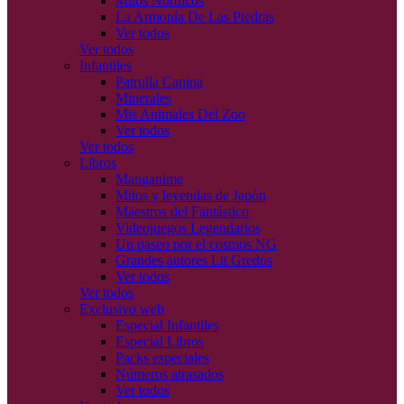
Mitos Nórdicos
La Armonía De Las Piedras
Ver todos
Ver todos
Infantiles
Patrulla Canina
Minerales
Mis Animales Del Zoo
Ver todos
Ver todos
Libros
Manganime
Mitos y leyendas de Japón
Maestros del Fantástico
Videojuegos Legendarios
Un paseo por el cosmos NG
Grandes autores Lit Gredos
Ver todos
Ver todos
Exclusivo web
Especial Infantiles
Especial Libros
Packs especiales
Números atrasados
Ver todos