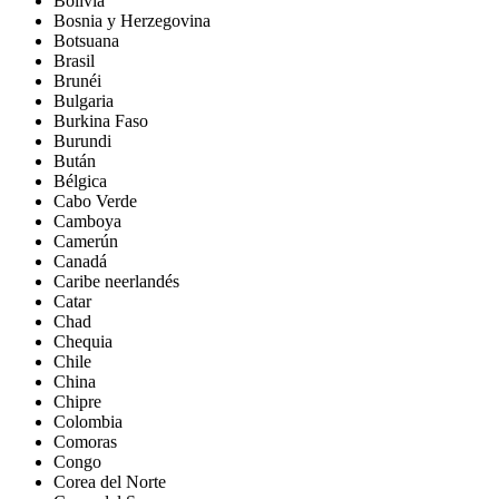
Bolivia
Bosnia y Herzegovina
Botsuana
Brasil
Brunéi
Bulgaria
Burkina Faso
Burundi
Bután
Bélgica
Cabo Verde
Camboya
Camerún
Canadá
Caribe neerlandés
Catar
Chad
Chequia
Chile
China
Chipre
Colombia
Comoras
Congo
Corea del Norte