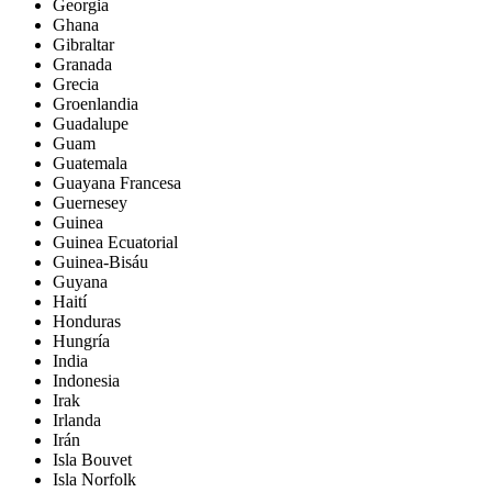
Georgia
Ghana
Gibraltar
Granada
Grecia
Groenlandia
Guadalupe
Guam
Guatemala
Guayana Francesa
Guernesey
Guinea
Guinea Ecuatorial
Guinea-Bisáu
Guyana
Haití
Honduras
Hungría
India
Indonesia
Irak
Irlanda
Irán
Isla Bouvet
Isla Norfolk