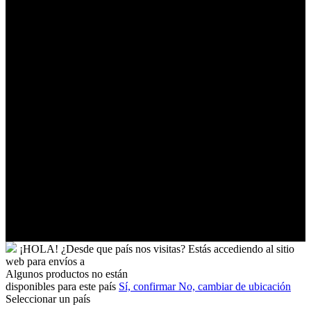
Territorios
Palestinos
Timor-
Leste
Togo
Tokelau
Tonga
Trinidad
y
Tobago
Turkmenistán
Turquía
Tuvalu
Túnez
Ucrania
Uganda
Uruguay
Yibuti
¡HOLA!
¿Desde que país nos visitas?
Estás accediendo al sitio
web para
envíos a
Algunos productos no están
disponibles para este país
Sí, confirmar
No, cambiar de ubicación
Seleccionar un país