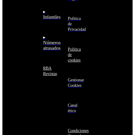
Arabia
Comunidad
Saudí
RBA
▸
Argelia
Estás navegando
Infantiles
Argentina
Política
en un sitio web
Armenia
de
seguro
Aruba
Privacidad
Australia
▸
Austria
Números
Azerbaiyán
atrasados
Política
Bahamas
de
Bangladés
cookies
Barbados
Baréin
RBA
Belice
Revistas
Benín
Gestionar
Bermudas
Cookies
Bielorrusia
Bolivia
Bosnia
y
Canal
Herzegovina
ético
Botsuana
Brasil
Brunéi
Condiciones
Bulgaria