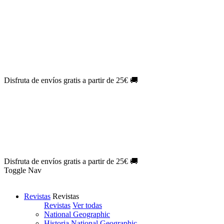
Oferta Exclusiva:
10% en la colección Barbie al suscribirte.
¡Suscríbete hoy!
NOVEDAD
| Novelas Eternas al
50%
de descuento.
¡Suscríbete
hoy!
NOVEDAD
| Sherlock Holmes al
50%
de descuento.
¡Suscríbete y
disfruta!
NOVEDAD
| Colección Japón al
44%
de descuento.
¡Suscríbete
ya!
Disfruta de envíos gratis a partir de 25€ 🚚
Oferta Exclusiva:
10% en la colección Barbie al suscribirte.
¡Suscríbete hoy!
NOVEDAD
| Novelas Eternas al
50%
de descuento.
¡Suscríbete
hoy!
NOVEDAD
| Sherlock Holmes al
50%
de descuento.
¡Suscríbete y
disfruta!
NOVEDAD
| Colección Japón al
44%
de descuento.
¡Suscríbete
ya!
Disfruta de envíos gratis a partir de 25€ 🚚
Toggle Nav
Revistas
Revistas
Revistas
Ver todas
National Geographic
Historia National Geographic