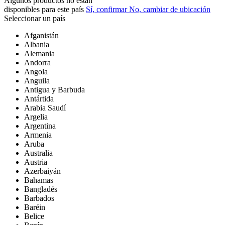
Algunos productos no están
disponibles para este país
Sí, confirmar
No, cambiar de ubicación
Seleccionar un país
Afganistán
Albania
Alemania
Andorra
Angola
Anguila
Antigua y Barbuda
Antártida
Arabia Saudí
Argelia
Argentina
Armenia
Aruba
Australia
Austria
Azerbaiyán
Bahamas
Bangladés
Barbados
Baréin
Belice