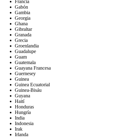
Francia
Gabón
Gambia
Georgia
Ghana
Gibraltar
Granada
Grecia
Groenlandia
Guadalupe
Guam
Guatemala
Guayana Francesa
Guernesey
Guinea
Guinea Ecuatorial
Guinea-Bisáu
Guyana
Haití
Honduras
Hungría
India
Indonesia
Irak
Irlanda