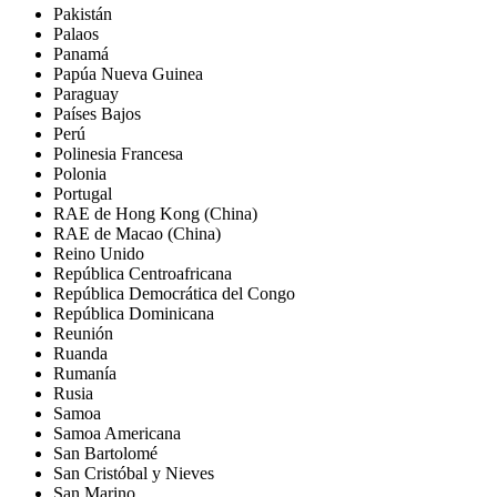
Pakistán
Palaos
Panamá
Papúa Nueva Guinea
Paraguay
Países Bajos
Perú
Polinesia Francesa
Polonia
Portugal
RAE de Hong Kong (China)
RAE de Macao (China)
Reino Unido
República Centroafricana
República Democrática del Congo
República Dominicana
Reunión
Ruanda
Rumanía
Rusia
Samoa
Samoa Americana
San Bartolomé
San Cristóbal y Nieves
San Marino