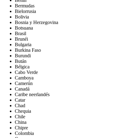
Benín
Bermudas
Bielorrusia
Bolivia
Bosnia y Herzegovina
Botsuana
Brasil
Brunéi
Bulgaria
Burkina Faso
Burundi
Bután
Bélgica
Cabo Verde
Camboya
Camerún
Canadá
Caribe neerlandés
Catar
Chad
Chequia
Chile
China
Chipre
Colombia