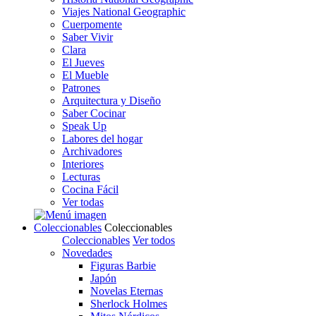
Viajes National Geographic
Cuerpomente
Saber Vivir
Clara
El Jueves
El Mueble
Patrones
Arquitectura y Diseño
Saber Cocinar
Speak Up
Labores del hogar
Archivadores
Interiores
Lecturas
Cocina Fácil
Ver todas
Coleccionables
Coleccionables
Coleccionables
Ver todos
Novedades
Figuras Barbie
Japón
Novelas Eternas
Sherlock Holmes