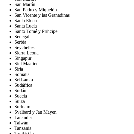
San Martín
San Pedro y Miquelón
San Vicente y las Granadinas
Santa Elena
Santa Lucía
Santo Tomé y Príncipe
Senegal
Serbia
Seychelles
Sierra Leona
Singapur
Sint Maarten
Siria
Somalia
Sri Lanka
Sudáfrica
Sudán
Suecia
Suiza
Surinam
Svalbard y Jan Mayen
Tailandia
Taiwán
Tanzania
Tayikistán