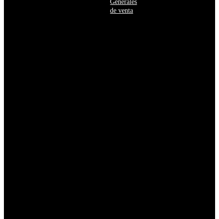
Generales
Burkina
de venta
Faso
Burundi
Bután
Bélgica
Cabo
Verde
Camboya
Camerún
Canadá
Caribe
neerlandés
Catar
Chad
Chequia
Chile
China
Chipre
Colombia
Comoras
Congo
Corea
del
Norte
Corea