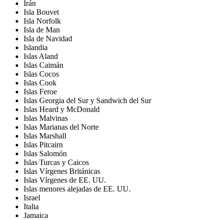
Irán
Isla Bouvet
Isla Norfolk
Isla de Man
Isla de Navidad
Islandia
Islas Aland
Islas Caimán
Islas Cocos
Islas Cook
Islas Feroe
Islas Georgia del Sur y Sandwich del Sur
Islas Heard y McDonald
Islas Malvinas
Islas Marianas del Norte
Islas Marshall
Islas Pitcairn
Islas Salomón
Islas Turcas y Caicos
Islas Vírgenes Británicas
Islas Vírgenes de EE. UU.
Islas menores alejadas de EE. UU.
Israel
Italia
Jamaica