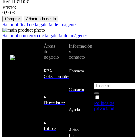
Ref. H371031
Precio:
9,99 €
Comprar
Añadir a la cesta
Saltar al final de la galería de imágenes
Saltar al comienzo de la galería de imágenes
No te pierdas
Áreas
Información
Cambiar de
todas nuestras
de
y
país:
novedades y
negocio
contacto
ofertas en tu
email y consigue
Estados
un 10% de
RBA
Contacto
Unidos
descuento en tu
Coleccionables
próxima compra
Afganistán
Albania
Contacto
Alemania
▸
Acepto la
Andorra
Novedades
Política de
Angola
privacidad
y
Ayuda
Anguila
deseo recibir
Antigua
información
▸
y
sobre los
Libros
Barbuda
Aviso
productos y
Antártida
Legal
servicios de la