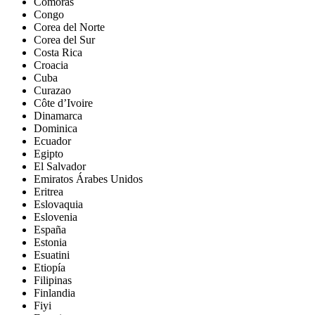
Comoras
Congo
Corea del Norte
Corea del Sur
Costa Rica
Croacia
Cuba
Curazao
Côte d’Ivoire
Dinamarca
Dominica
Ecuador
Egipto
El Salvador
Emiratos Árabes Unidos
Eritrea
Eslovaquia
Eslovenia
España
Estonia
Esuatini
Etiopía
Filipinas
Finlandia
Fiyi