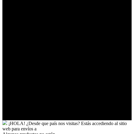
Territorios
Australes
Franceses
Territorios
Palestinos
Timor-
Leste
Togo
Tokelau
Tonga
Trinidad
y
Tobago
Turkmenistán
Turquía
Tuvalu
Túnez
Ucrania
Uganda
Uruguay
Yibuti
¡HOLA!
¿Desde que país nos visitas?
Estás accediendo al sitio
web para
envíos a