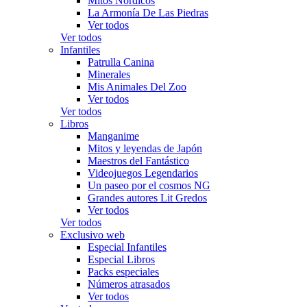
Mitos Nórdicos
La Armonía De Las Piedras
Ver todos
Ver todos
Infantiles
Patrulla Canina
Minerales
Mis Animales Del Zoo
Ver todos
Ver todos
Libros
Manganime
Mitos y leyendas de Japón
Maestros del Fantástico
Videojuegos Legendarios
Un paseo por el cosmos NG
Grandes autores Lit Gredos
Ver todos
Ver todos
Exclusivo web
Especial Infantiles
Especial Libros
Packs especiales
Números atrasados
Ver todos