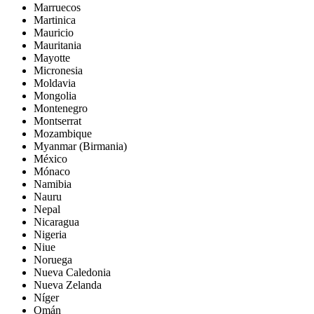
Marruecos
Martinica
Mauricio
Mauritania
Mayotte
Micronesia
Moldavia
Mongolia
Montenegro
Montserrat
Mozambique
Myanmar (Birmania)
México
Mónaco
Namibia
Nauru
Nepal
Nicaragua
Nigeria
Niue
Noruega
Nueva Caledonia
Nueva Zelanda
Níger
Omán