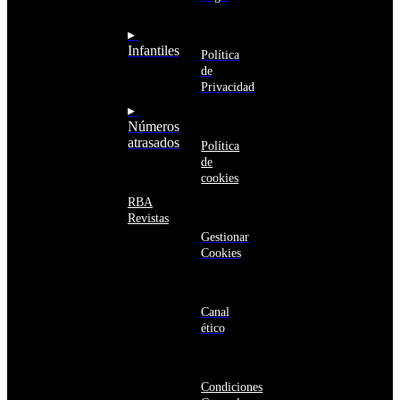
Arabia
Comunidad
Saudí
RBA
▸
Argelia
Estás navegando
Infantiles
Argentina
Política
en un sitio web
Armenia
de
seguro
Aruba
Privacidad
Australia
▸
Austria
Números
Azerbaiyán
atrasados
Política
Bahamas
de
Bangladés
cookies
Barbados
Baréin
RBA
Belice
Revistas
Benín
Gestionar
Bermudas
Cookies
Bielorrusia
Bolivia
Bosnia
y
Canal
Herzegovina
ético
Botsuana
Brasil
Brunéi
Condiciones
Bulgaria