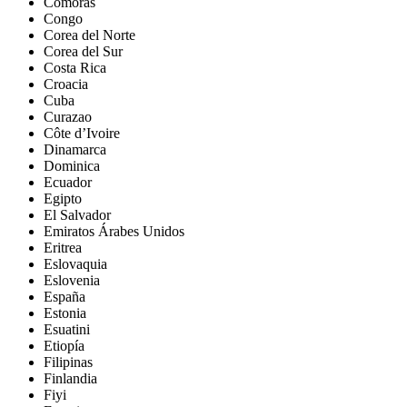
Comoras
Congo
Corea del Norte
Corea del Sur
Costa Rica
Croacia
Cuba
Curazao
Côte d’Ivoire
Dinamarca
Dominica
Ecuador
Egipto
El Salvador
Emiratos Árabes Unidos
Eritrea
Eslovaquia
Eslovenia
España
Estonia
Esuatini
Etiopía
Filipinas
Finlandia
Fiyi