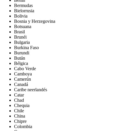
Benín
Bermudas
Bielorrusia
Bolivia
Bosnia y Herzegovina
Botsuana
Brasil
Brunéi
Bulgaria
Burkina Faso
Burundi
Bután
Bélgica
Cabo Verde
Camboya
Camerún
Canadá
Caribe neerlandés
Catar
Chad
Chequia
Chile
China
Chipre
Colombia