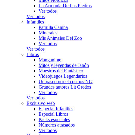
Mitos Nórdicos
La Armonía De Las Piedras
Ver todos
Ver todos
Infantiles
Patrulla Canina
Minerales
Mis Animales Del Zoo
Ver todos
Ver todos
Libros
Manganime
Mitos y leyendas de Japón
Maestros del Fantástico
Videojuegos Legendarios
Un paseo por el cosmos NG
Grandes autores Lit Gredos
Ver todos
Ver todos
Exclusivo web
Especial Infantiles
Especial Libros
Packs especiales
Números atrasados
Ver todos