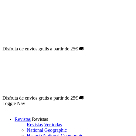
Oferta Exclusiva:
10% en la colección Barbie al suscribirte.
¡Suscríbete hoy!
NOVEDAD
| Novelas Eternas al
50%
de descuento.
¡Suscríbete
hoy!
NOVEDAD
| Sherlock Holmes al
50%
de descuento.
¡Suscríbete y
disfruta!
NOVEDAD
| Colección Japón al
44%
de descuento.
¡Suscríbete
ya!
Disfruta de envíos gratis a partir de 25€ 🚚
Oferta Exclusiva:
10% en la colección Barbie al suscribirte.
¡Suscríbete hoy!
NOVEDAD
| Novelas Eternas al
50%
de descuento.
¡Suscríbete
hoy!
NOVEDAD
| Sherlock Holmes al
50%
de descuento.
¡Suscríbete y
disfruta!
NOVEDAD
| Colección Japón al
44%
de descuento.
¡Suscríbete
ya!
Disfruta de envíos gratis a partir de 25€ 🚚
Toggle Nav
Revistas
Revistas
Revistas
Ver todas
National Geographic
Historia National Geographic