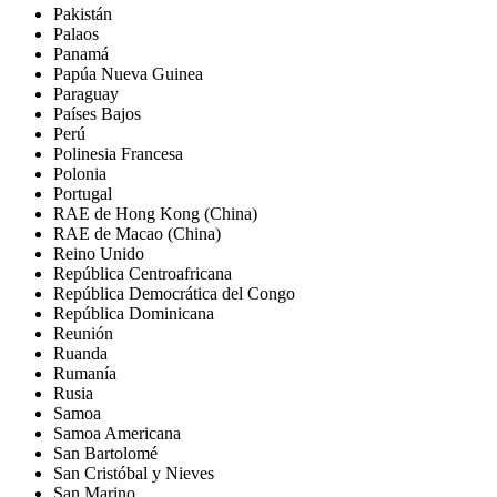
Pakistán
Palaos
Panamá
Papúa Nueva Guinea
Paraguay
Países Bajos
Perú
Polinesia Francesa
Polonia
Portugal
RAE de Hong Kong (China)
RAE de Macao (China)
Reino Unido
República Centroafricana
República Democrática del Congo
República Dominicana
Reunión
Ruanda
Rumanía
Rusia
Samoa
Samoa Americana
San Bartolomé
San Cristóbal y Nieves
San Marino