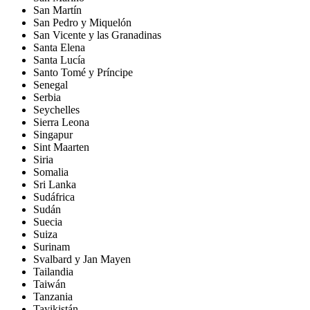
San Martín
San Pedro y Miquelón
San Vicente y las Granadinas
Santa Elena
Santa Lucía
Santo Tomé y Príncipe
Senegal
Serbia
Seychelles
Sierra Leona
Singapur
Sint Maarten
Siria
Somalia
Sri Lanka
Sudáfrica
Sudán
Suecia
Suiza
Surinam
Svalbard y Jan Mayen
Tailandia
Taiwán
Tanzania
Tayikistán