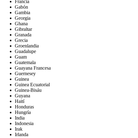
Francia
Gabón
Gambia
Georgia
Ghana
Gibraltar
Granada
Grecia
Groenlandia
Guadalupe
Guam
Guatemala
Guayana Francesa
Guernesey
Guinea
Guinea Ecuatorial
Guinea-Bisáu
Guyana
Haití
Honduras
Hungría
India
Indonesia
Irak
Irlanda