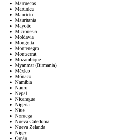
Marruecos
Martinica
Mauricio
Mauritania
Mayotte
Micronesia
Moldavia
Mongolia
Montenegro
Montserrat
Mozambique
Myanmar (Birmania)
México
Mónaco
Namibia
Nauru
Nepal
Nicaragua
Nigeria
Niue
Noruega
Nueva Caledonia
Nueva Zelanda
Níger
Omán