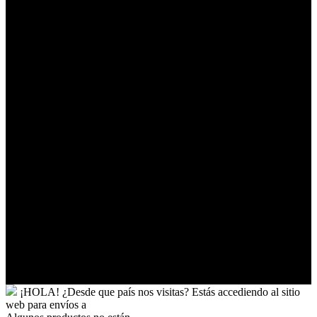
Territorios
Australes
Franceses
Territorios
Palestinos
Timor-
Leste
Togo
Tokelau
Tonga
Trinidad
y
Tobago
Turkmenistán
Turquía
Tuvalu
Túnez
Ucrania
Uganda
Uruguay
Yibuti
¡HOLA!
¿Desde que país nos visitas?
Estás accediendo al sitio
web para
envíos a