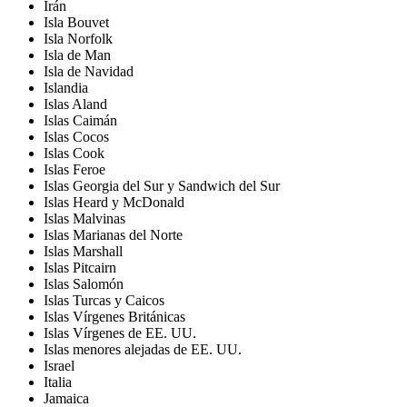
Irán
Isla Bouvet
Isla Norfolk
Isla de Man
Isla de Navidad
Islandia
Islas Aland
Islas Caimán
Islas Cocos
Islas Cook
Islas Feroe
Islas Georgia del Sur y Sandwich del Sur
Islas Heard y McDonald
Islas Malvinas
Islas Marianas del Norte
Islas Marshall
Islas Pitcairn
Islas Salomón
Islas Turcas y Caicos
Islas Vírgenes Británicas
Islas Vírgenes de EE. UU.
Islas menores alejadas de EE. UU.
Israel
Italia
Jamaica