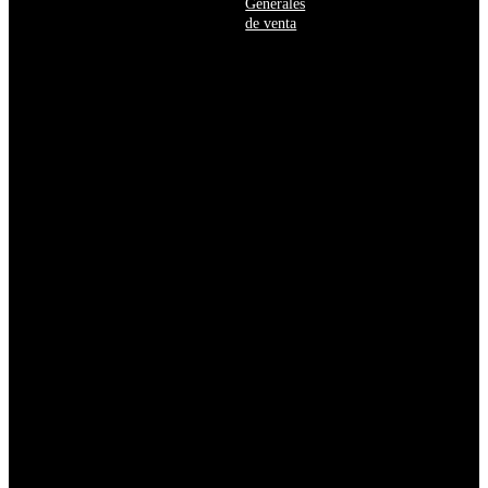
Generales
Burkina
de venta
Faso
Burundi
Bután
Bélgica
Cabo
Verde
Camboya
Camerún
Canadá
Caribe
neerlandés
Catar
Chad
Chequia
Chile
China
Chipre
Colombia
Comoras
Congo
Corea
del
Norte
Corea