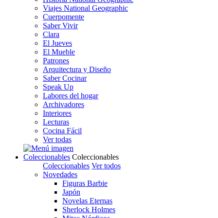
Viajes National Geographic
Cuerpomente
Saber Vivir
Clara
El Jueves
El Mueble
Patrones
Arquitectura y Diseño
Saber Cocinar
Speak Up
Labores del hogar
Archivadores
Interiores
Lecturas
Cocina Fácil
Ver todas
Coleccionables
Coleccionables
Coleccionables
Ver todos
Novedades
Figuras Barbie
Japón
Novelas Eternas
Sherlock Holmes