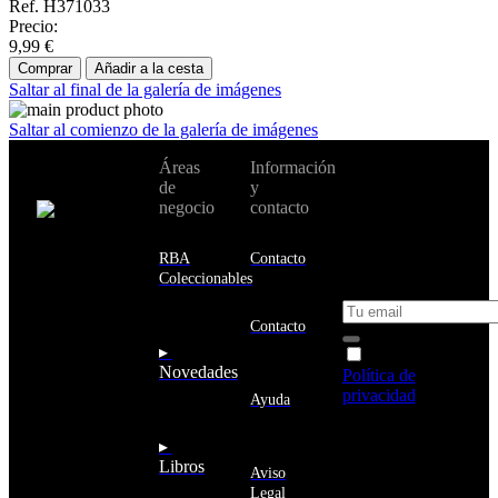
Ref. H371033
Precio:
9,99 €
Comprar
Añadir a la cesta
Saltar al final de la galería de imágenes
Saltar al comienzo de la galería de imágenes
No te pierdas
Áreas
Información
Cambiar de
todas nuestras
de
y
país:
novedades y
negocio
contacto
ofertas en tu
email y consigue
Estados
un 10% de
RBA
Contacto
Unidos
descuento en tu
Coleccionables
próxima compra
Afganistán
Albania
Contacto
Alemania
▸
Acepto la
Andorra
Novedades
Política de
Angola
privacidad
y
Ayuda
Anguila
deseo recibir
Antigua
información
▸
y
sobre los
Libros
Barbuda
Aviso
productos y
Antártida
Legal
servicios de la