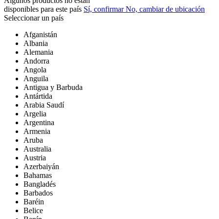
Algunos productos no están
disponibles para este país
Sí, confirmar
No, cambiar de ubicación
Seleccionar un país
Afganistán
Albania
Alemania
Andorra
Angola
Anguila
Antigua y Barbuda
Antártida
Arabia Saudí
Argelia
Argentina
Armenia
Aruba
Australia
Austria
Azerbaiyán
Bahamas
Bangladés
Barbados
Baréin
Belice