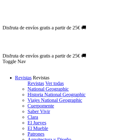
Oferta Exclusiva:
10% en la colección Barbie al suscribirte.
¡Suscríb
NOVEDAD
| Novelas Eternas al
50%
de descuento.
¡Suscríbete hoy
NOVEDAD
| Sherlock Holmes al
50%
de descuento.
¡Suscríbete y d
NOVEDAD
| Colección Japón al
44%
de descuento.
¡Suscríbete ya!
Disfruta de envíos gratis a partir de 25€ 🚚
Oferta Exclusiva:
10% en la colección Barbie al suscribirte.
¡Suscríb
NOVEDAD
| Novelas Eternas al
50%
de descuento.
¡Suscríbete hoy
NOVEDAD
| Sherlock Holmes al
50%
de descuento.
¡Suscríbete y d
NOVEDAD
| Colección Japón al
44%
de descuento.
¡Suscríbete ya!
Disfruta de envíos gratis a partir de 25€ 🚚
Toggle Nav
Revistas
Revistas
Revistas
Ver todas
National Geographic
Historia National Geographic
Viajes National Geographic
Cuerpomente
Saber Vivir
Clara
El Jueves
El Mueble
Patrones
Arquitectura y Diseño