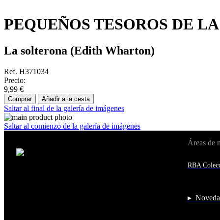
PEQUEÑOS TESOROS DE LA 
La solterona (Edith Wharton)
Ref. H371034
Precio:
9,99 €
Comprar
Añadir a la cesta
Saltar al final de la galería de imágenes
Saltar al comienzo de la galería de imágenes
Áreas de 
Cambiar de país:
Estados Unidos
RBA Colecc
Afganistán
Albania
Alemania
Andorra
▸ Noveda
Angola
Anguila