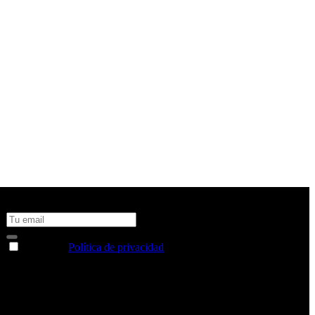
No te pierdas todas nuestras novedades y ofertas en tu email y
consigue un 10% de descuento en tu próxima compra
Acepto la
Política de privacidad
y deseo recibir información
sobre los productos y servicios de la Comunidad RBA
Estás navegando en un sitio web seguro