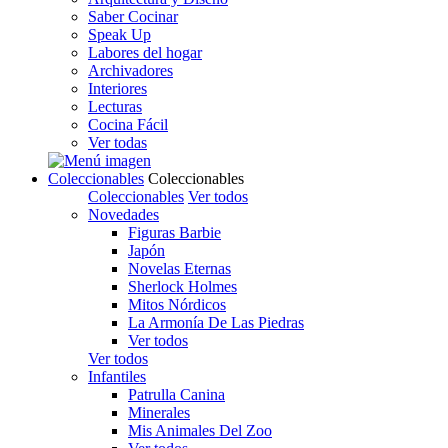
Saber Cocinar
Speak Up
Labores del hogar
Archivadores
Interiores
Lecturas
Cocina Fácil
Ver todas
Coleccionables
Coleccionables
Coleccionables
Ver todos
Novedades
Figuras Barbie
Japón
Novelas Eternas
Sherlock Holmes
Mitos Nórdicos
La Armonía De Las Piedras
Ver todos
Ver todos
Infantiles
Patrulla Canina
Minerales
Mis Animales Del Zoo