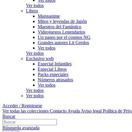
Ver todos
Ver todos
Libros
Manganime
Mitos y leyendas de Japón
Maestros del Fantástico
Videojuegos Legendarios
Un paseo por el cosmos NG
Grandes autores Lit Gredos
Ver todos
Ver todos
Exclusivo web
Especial Infantiles
Especial Libros
Packs especiales
Números atrasados
Ver todos
Ver todos
Ver todos
Acceder / Registrarse
Ver todas las colecciones
Contacto
Ayuda
Aviso legal
Política de Pri
Buscar
Búsqueda avanzada