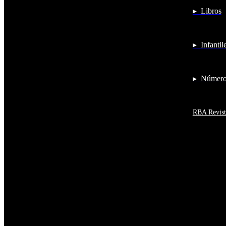
Antigua y Barbuda
▸ Libros
Antártida
Arabia Saudí
Argelia
Argentina
▸ Infantil
Armenia
Aruba
Australia
Austria
▸ Números
Azerbaiyán
Bahamas
Bangladés
Barbados
RBA Revist
Baréin
Belice
Benín
Bermudas
Bielorrusia
Bolivia
Bosnia y Herzegovina
Botsuana
Brasil
Brunéi
Bulgaria
Burkina Faso