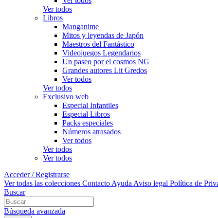
Ver todos
Ver todos
Libros
Manganime
Mitos y leyendas de Japón
Maestros del Fantástico
Videojuegos Legendarios
Un paseo por el cosmos NG
Grandes autores Lit Gredos
Ver todos
Ver todos
Exclusivo web
Especial Infantiles
Especial Libros
Packs especiales
Números atrasados
Ver todos
Ver todos
Ver todos
Acceder / Registrarse
Ver todas las colecciones
Contacto
Ayuda
Aviso legal
Política de Pri
Buscar
Búsqueda avanzada