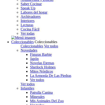
Saber Cocinar
Speak Up
Labores del hogar
Archivadores
Interiores
Lecturas
Cocina Fácil
Ver todas
Coleccionables
Coleccionables
Coleccionables
Ver todos
Novedades
Figuras Barbie
Japón
Novelas Eternas
Sherlock Holmes
Mitos Nórdicos
La Armonía De Las Piedras
Ver todos
Ver todos
Infantiles
Patrulla Canina
Minerales
Mis Animales Del Zoo