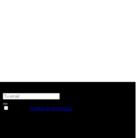
No te pierdas todas nuestras novedades y ofertas en tu email y
consigue un 10% de descuento en tu próxima compra
Acepto la
Política de privacidad
y deseo recibir información
sobre los productos y servicios de la Comunidad RBA
Estás navegando en un sitio web seguro