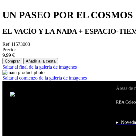
UN PASEO POR EL COSMOS N
EL VACÍO Y LA NADA + ESPACIO-TI
Ref. H573003
Precio:
9,99 €
Comprar
Añadir a la cesta
Saltar al final de la galería de imágenes
Saltar al comienzo de la galería de imágenes
Áreas de 
Cambiar de país:
Estados Unidos
RBA Colecc
Afganistán
Albania
Alemania
Andorra
▸ Noveda
Angola
Anguila