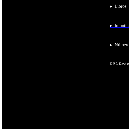
Antigua y Barbuda
▸ Libros
Antártida
Arabia Saudí
Argelia
Argentina
▸ Infantil
Armenia
Aruba
Australia
Austria
▸ Números
Azerbaiyán
Bahamas
Bangladés
Barbados
RBA Revist
Baréin
Belice
Benín
Bermudas
Bielorrusia
Bolivia
Bosnia y Herzegovina
Botsuana
Brasil
Brunéi
Bulgaria
Burkina Faso