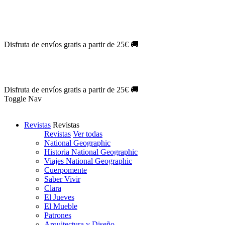
Oferta Exclusiva:
10% en la colección Barbie al suscribirte.
¡Suscríb
NOVEDAD
| Novelas Eternas al
50%
de descuento.
¡Suscríbete hoy
NOVEDAD
| Sherlock Holmes al
50%
de descuento.
¡Suscríbete y d
NOVEDAD
| Colección Japón al
44%
de descuento.
¡Suscríbete ya!
Disfruta de envíos gratis a partir de 25€ 🚚
Oferta Exclusiva:
10% en la colección Barbie al suscribirte.
¡Suscríb
NOVEDAD
| Novelas Eternas al
50%
de descuento.
¡Suscríbete hoy
NOVEDAD
| Sherlock Holmes al
50%
de descuento.
¡Suscríbete y d
NOVEDAD
| Colección Japón al
44%
de descuento.
¡Suscríbete ya!
Disfruta de envíos gratis a partir de 25€ 🚚
Toggle Nav
Revistas
Revistas
Revistas
Ver todas
National Geographic
Historia National Geographic
Viajes National Geographic
Cuerpomente
Saber Vivir
Clara
El Jueves
El Mueble
Patrones
Arquitectura y Diseño