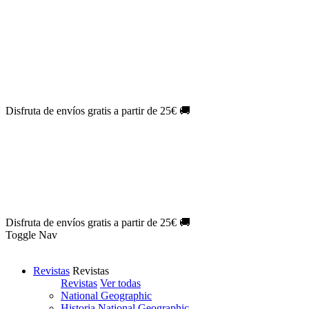
Oferta Exclusiva:
10% en la colección Barbie al suscribirte.
¡Suscríbete hoy!
NOVEDAD
| Novelas Eternas al
50%
de descuento.
¡Suscríbete
hoy!
NOVEDAD
| Sherlock Holmes al
50%
de descuento.
¡Suscríbete y
disfruta!
NOVEDAD
| Colección Japón al
44%
de descuento.
¡Suscríbete
ya!
Disfruta de envíos gratis a partir de 25€ 🚚
Oferta Exclusiva:
10% en la colección Barbie al suscribirte.
¡Suscríbete hoy!
NOVEDAD
| Novelas Eternas al
50%
de descuento.
¡Suscríbete
hoy!
NOVEDAD
| Sherlock Holmes al
50%
de descuento.
¡Suscríbete y
disfruta!
NOVEDAD
| Colección Japón al
44%
de descuento.
¡Suscríbete
ya!
Disfruta de envíos gratis a partir de 25€ 🚚
Toggle Nav
Revistas
Revistas
Revistas
Ver todas
National Geographic
Historia National Geographic