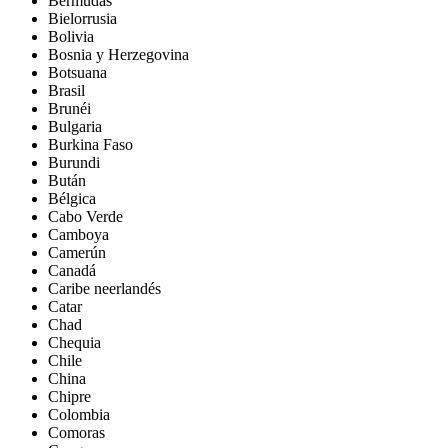
Bermudas
Bielorrusia
Bolivia
Bosnia y Herzegovina
Botsuana
Brasil
Brunéi
Bulgaria
Burkina Faso
Burundi
Bután
Bélgica
Cabo Verde
Camboya
Camerún
Canadá
Caribe neerlandés
Catar
Chad
Chequia
Chile
China
Chipre
Colombia
Comoras