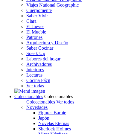
Viajes National Geographic
Cuerpomente
Saber Vivir
Clara
El Jueves
El Mueble
Patrones
Arquitectura y Diseño
Saber Cocinar
Speak Up
Labores del hogar
Archivadores
Interiores
Lecturas
Cocina Fácil
Ver todas
Coleccionables
Coleccionables
Coleccionables
Ver todos
Novedades
Figuras Barbie
Japón
Novelas Eternas
Sherlock Holmes