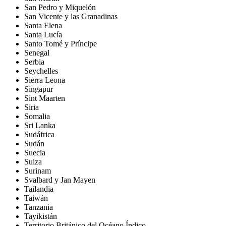
San Pedro y Miquelón
San Vicente y las Granadinas
Santa Elena
Santa Lucía
Santo Tomé y Príncipe
Senegal
Serbia
Seychelles
Sierra Leona
Singapur
Sint Maarten
Siria
Somalia
Sri Lanka
Sudáfrica
Sudán
Suecia
Suiza
Surinam
Svalbard y Jan Mayen
Tailandia
Taiwán
Tanzania
Tayikistán
Territorio Británico del Océano Índico