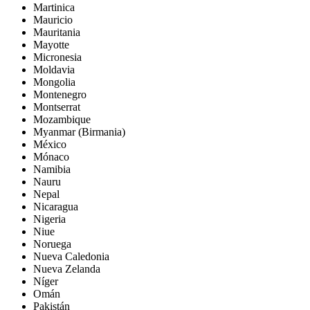
Martinica
Mauricio
Mauritania
Mayotte
Micronesia
Moldavia
Mongolia
Montenegro
Montserrat
Mozambique
Myanmar (Birmania)
México
Mónaco
Namibia
Nauru
Nepal
Nicaragua
Nigeria
Niue
Noruega
Nueva Caledonia
Nueva Zelanda
Níger
Omán
Pakistán