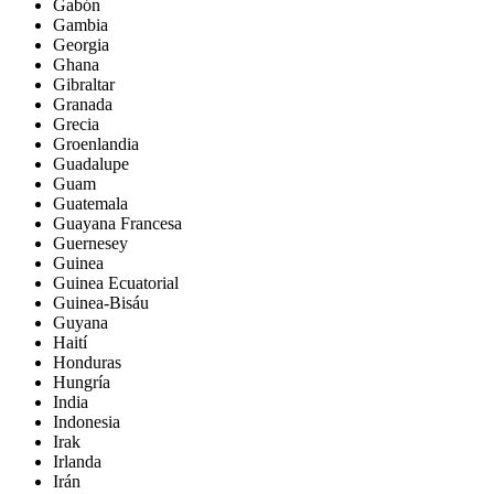
Gabón
Gambia
Georgia
Ghana
Gibraltar
Granada
Grecia
Groenlandia
Guadalupe
Guam
Guatemala
Guayana Francesa
Guernesey
Guinea
Guinea Ecuatorial
Guinea-Bisáu
Guyana
Haití
Honduras
Hungría
India
Indonesia
Irak
Irlanda
Irán