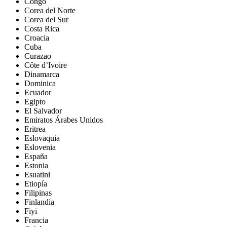
Congo
Corea del Norte
Corea del Sur
Costa Rica
Croacia
Cuba
Curazao
Côte d’Ivoire
Dinamarca
Dominica
Ecuador
Egipto
El Salvador
Emiratos Árabes Unidos
Eritrea
Eslovaquia
Eslovenia
España
Estonia
Esuatini
Etiopía
Filipinas
Finlandia
Fiyi
Francia