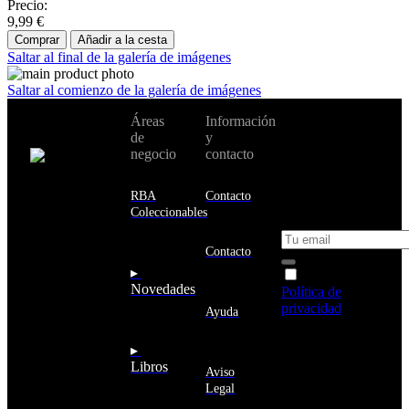
Precio:
9,99 €
Comprar
Añadir a la cesta
Saltar al final de la galería de imágenes
Saltar al comienzo de la galería de imágenes
No te pierdas
Áreas
Información
Cambiar de
todas nuestras
de
y
país:
novedades y
negocio
contacto
ofertas en tu
email y consigue
Estados
un 10% de
RBA
Contacto
Unidos
descuento en tu
Coleccionables
próxima compra
Afganistán
Albania
Contacto
Alemania
▸
Acepto la
Andorra
Novedades
Política de
Angola
privacidad
y
Ayuda
Anguila
deseo recibir
Antigua
información
▸
y
sobre los
Libros
Barbuda
Aviso
productos y
Antártida
Legal
servicios de la
Arabia
Comunidad