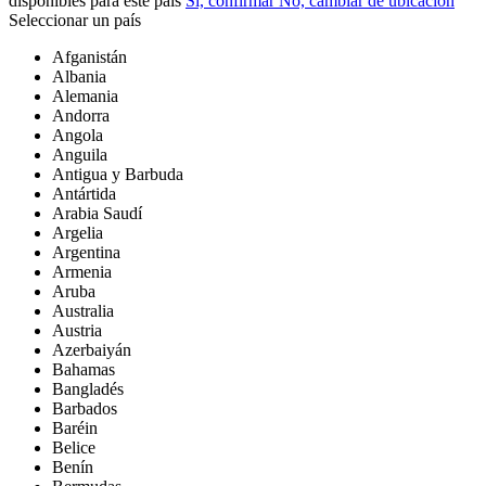
disponibles para este país
Sí, confirmar
No, cambiar de ubicación
Seleccionar un país
Afganistán
Albania
Alemania
Andorra
Angola
Anguila
Antigua y Barbuda
Antártida
Arabia Saudí
Argelia
Argentina
Armenia
Aruba
Australia
Austria
Azerbaiyán
Bahamas
Bangladés
Barbados
Baréin
Belice
Benín