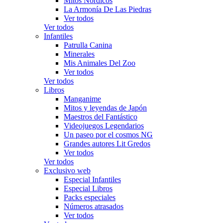
Mitos Nórdicos
La Armonía De Las Piedras
Ver todos
Ver todos
Infantiles
Patrulla Canina
Minerales
Mis Animales Del Zoo
Ver todos
Ver todos
Libros
Manganime
Mitos y leyendas de Japón
Maestros del Fantástico
Videojuegos Legendarios
Un paseo por el cosmos NG
Grandes autores Lit Gredos
Ver todos
Ver todos
Exclusivo web
Especial Infantiles
Especial Libros
Packs especiales
Números atrasados
Ver todos