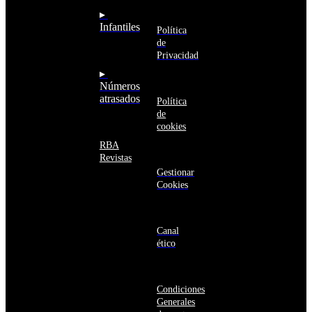
Saudí
RBA
▸
Argelia
Estás navegando
Infantiles
Argentina
Política
en un sitio web
Armenia
de
seguro
Aruba
Privacidad
Australia
▸
Austria
Números
Azerbaiyán
atrasados
Política
Bahamas
de
Bangladés
cookies
Barbados
Baréin
RBA
Belice
Revistas
Benín
Gestionar
Bermudas
Cookies
Bielorrusia
Bolivia
Bosnia
y
Canal
Herzegovina
ético
Botsuana
Brasil
Brunéi
Condiciones
Bulgaria
Generales
Burkina