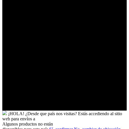
Australes
Franceses
Territorios
Palestinos
Timor-
Leste
Togo
Tokelau
Tonga
Trinidad
y
Tobago
Turkmenistán
Turquía
Tuvalu
Túnez
Ucrania
Uganda
Uruguay
Yibuti
¡HOLA!
¿Desde que país nos visitas?
Estás accediendo al sitio
web para
envíos a
Algunos productos no están