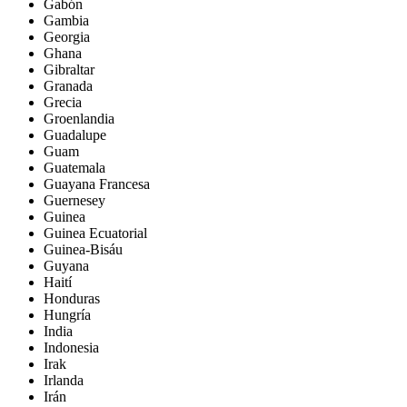
Gabón
Gambia
Georgia
Ghana
Gibraltar
Granada
Grecia
Groenlandia
Guadalupe
Guam
Guatemala
Guayana Francesa
Guernesey
Guinea
Guinea Ecuatorial
Guinea-Bisáu
Guyana
Haití
Honduras
Hungría
India
Indonesia
Irak
Irlanda
Irán