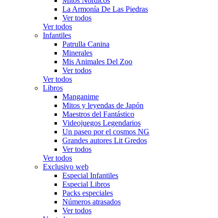
Mitos Nórdicos
La Armonía De Las Piedras
Ver todos
Ver todos
Infantiles
Patrulla Canina
Minerales
Mis Animales Del Zoo
Ver todos
Ver todos
Libros
Manganime
Mitos y leyendas de Japón
Maestros del Fantástico
Videojuegos Legendarios
Un paseo por el cosmos NG
Grandes autores Lit Gredos
Ver todos
Ver todos
Exclusivo web
Especial Infantiles
Especial Libros
Packs especiales
Números atrasados
Ver todos