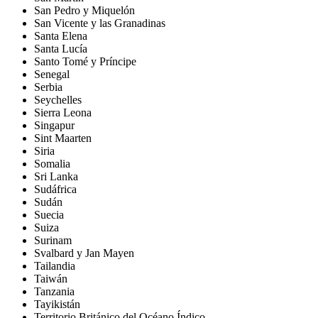
San Pedro y Miquelón
San Vicente y las Granadinas
Santa Elena
Santa Lucía
Santo Tomé y Príncipe
Senegal
Serbia
Seychelles
Sierra Leona
Singapur
Sint Maarten
Siria
Somalia
Sri Lanka
Sudáfrica
Sudán
Suecia
Suiza
Surinam
Svalbard y Jan Mayen
Tailandia
Taiwán
Tanzania
Tayikistán
Territorio Británico del Océano Índico