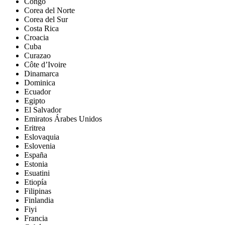
Congo
Corea del Norte
Corea del Sur
Costa Rica
Croacia
Cuba
Curazao
Côte d’Ivoire
Dinamarca
Dominica
Ecuador
Egipto
El Salvador
Emiratos Árabes Unidos
Eritrea
Eslovaquia
Eslovenia
España
Estonia
Esuatini
Etiopía
Filipinas
Finlandia
Fiyi
Francia