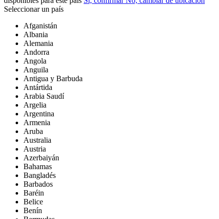
disponibles para este país
Sí, confirmar
No, cambiar de ubicación
Seleccionar un país
Afganistán
Albania
Alemania
Andorra
Angola
Anguila
Antigua y Barbuda
Antártida
Arabia Saudí
Argelia
Argentina
Armenia
Aruba
Australia
Austria
Azerbaiyán
Bahamas
Bangladés
Barbados
Baréin
Belice
Benín