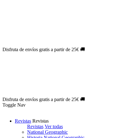
Oferta Exclusiva:
10% en la colección Barbie al suscribirte.
¡Suscríbete hoy!
NOVEDAD
| Novelas Eternas al
50%
de descuento.
¡Suscríbete
hoy!
NOVEDAD
| Sherlock Holmes al
50%
de descuento.
¡Suscríbete y
disfruta!
NOVEDAD
| Colección Japón al
44%
de descuento.
¡Suscríbete
ya!
Disfruta de envíos gratis a partir de 25€ 🚚
Oferta Exclusiva:
10% en la colección Barbie al suscribirte.
¡Suscríbete hoy!
NOVEDAD
| Novelas Eternas al
50%
de descuento.
¡Suscríbete
hoy!
NOVEDAD
| Sherlock Holmes al
50%
de descuento.
¡Suscríbete y
disfruta!
NOVEDAD
| Colección Japón al
44%
de descuento.
¡Suscríbete
ya!
Disfruta de envíos gratis a partir de 25€ 🚚
Toggle Nav
Revistas
Revistas
Revistas
Ver todas
National Geographic
Historia National Geographic