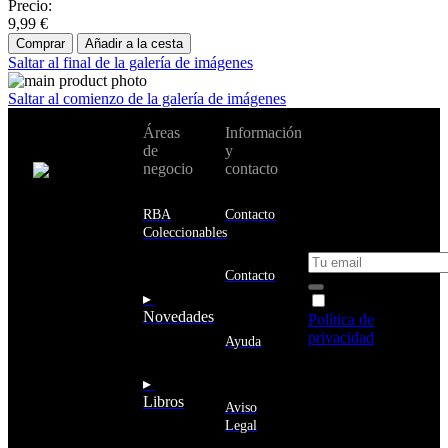
Precio:
9,99 €
Comprar
Añadir a la cesta
Saltar al final de la galería de imágenes
Saltar al comienzo de la galería de imágenes
No te pierdas
Áreas
Información
Cambiar de
todas nuestras
de
y
país:
novedades y
negocio
contacto
ofertas en tu
email y consigue
Estados
un 10% de
RBA
Contacto
Unidos
descuento en tu
Coleccionables
próxima compra
Afganistán
Albania
Contacto
Alemania
▸
Acepto la
Andorra
Novedades
Política de
Angola
privacidad
y
Ayuda
Anguila
deseo recibir
Antigua
información
▸
y
sobre los
Libros
Barbuda
Aviso
productos y
Antártida
Legal
servicios de la
Arabia
Comunidad