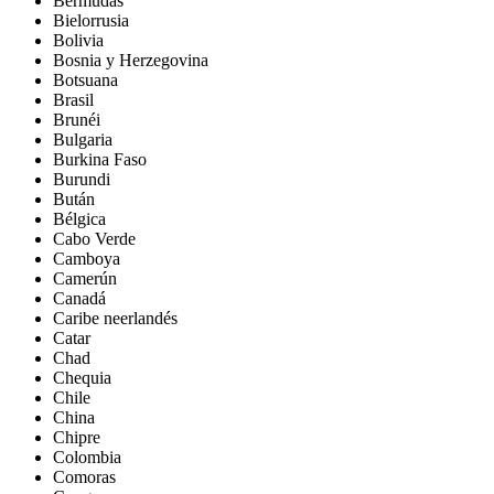
Bermudas
Bielorrusia
Bolivia
Bosnia y Herzegovina
Botsuana
Brasil
Brunéi
Bulgaria
Burkina Faso
Burundi
Bután
Bélgica
Cabo Verde
Camboya
Camerún
Canadá
Caribe neerlandés
Catar
Chad
Chequia
Chile
China
Chipre
Colombia
Comoras