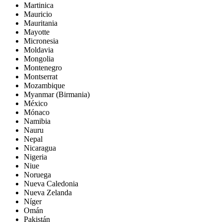
Martinica
Mauricio
Mauritania
Mayotte
Micronesia
Moldavia
Mongolia
Montenegro
Montserrat
Mozambique
Myanmar (Birmania)
México
Mónaco
Namibia
Nauru
Nepal
Nicaragua
Nigeria
Niue
Noruega
Nueva Caledonia
Nueva Zelanda
Níger
Omán
Pakistán