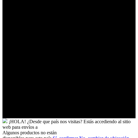
Australes
Franceses
Territorios
Palestinos
Timor-
Leste
Togo
Tokelau
Tonga
Trinidad
y
Tobago
Turkmenistán
Turquía
Tuvalu
Túnez
Ucrania
Uganda
Uruguay
Yibuti
¡HOLA!
¿Desde que país nos visitas?
Estás accediendo al sitio
web para
envíos a
Algunos productos no están