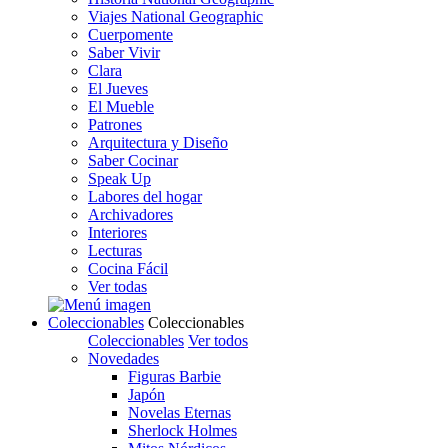
Viajes National Geographic
Cuerpomente
Saber Vivir
Clara
El Jueves
El Mueble
Patrones
Arquitectura y Diseño
Saber Cocinar
Speak Up
Labores del hogar
Archivadores
Interiores
Lecturas
Cocina Fácil
Ver todas
Coleccionables
Coleccionables
Coleccionables
Ver todos
Novedades
Figuras Barbie
Japón
Novelas Eternas
Sherlock Holmes