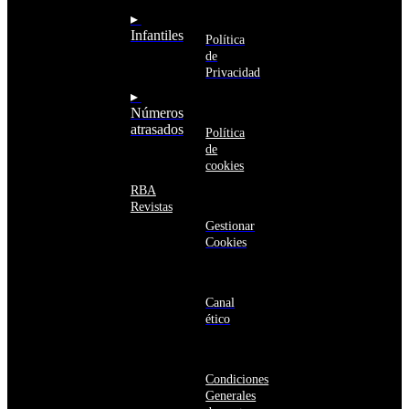
Saudí
RBA
▸
Argelia
Estás navegando
Infantiles
Argentina
Política
en un sitio web
Armenia
de
seguro
Aruba
Privacidad
Australia
▸
Austria
Números
Azerbaiyán
atrasados
Política
Bahamas
de
Bangladés
cookies
Barbados
Baréin
RBA
Belice
Revistas
Benín
Gestionar
Bermudas
Cookies
Bielorrusia
Bolivia
Bosnia
y
Canal
Herzegovina
ético
Botsuana
Brasil
Brunéi
Condiciones
Bulgaria
Generales
Burkina