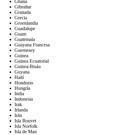
Ghana
Gibraltar
Granada
Grecia
Groenlandia
Guadalupe
Guam
Guatemala
Guayana Francesa
Guernesey
Guinea
Guinea Ecuatorial
Guinea-Bisáu
Guyana
Haití
Honduras
Hungría
India
Indonesia
Irak
Irlanda
Irán
Isla Bouvet
Isla Norfolk
Isla de Man