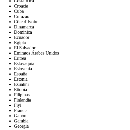
Costa Rica
Croacia
Cuba
Curazao
Côte d’Ivoire
Dinamarca
Dominica
Ecuador
Egipto
El Salvador
Emiratos Árabes Unidos
Eritrea
Eslovaquia
Eslovenia
España
Estonia
Esuatini
Etiopía
Filipinas
Finlandia
Fiyi
Francia
Gabón
Gambia
Georgia