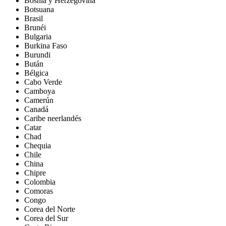
Bosnia y Herzegovina
Botsuana
Brasil
Brunéi
Bulgaria
Burkina Faso
Burundi
Bután
Bélgica
Cabo Verde
Camboya
Camerún
Canadá
Caribe neerlandés
Catar
Chad
Chequia
Chile
China
Chipre
Colombia
Comoras
Congo
Corea del Norte
Corea del Sur