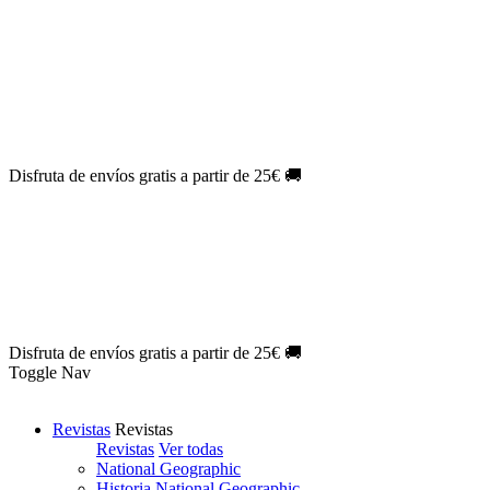
Oferta Exclusiva:
10% en la colección Barbie al suscribirte.
¡Suscríbete hoy!
NOVEDAD
| Novelas Eternas al
50%
de descuento.
¡Suscríbete
hoy!
NOVEDAD
| Sherlock Holmes al
50%
de descuento.
¡Suscríbete y
disfruta!
NOVEDAD
| Colección Japón al
44%
de descuento.
¡Suscríbete
ya!
Disfruta de envíos gratis a partir de 25€ 🚚
Oferta Exclusiva:
10% en la colección Barbie al suscribirte.
¡Suscríbete hoy!
NOVEDAD
| Novelas Eternas al
50%
de descuento.
¡Suscríbete
hoy!
NOVEDAD
| Sherlock Holmes al
50%
de descuento.
¡Suscríbete y
disfruta!
NOVEDAD
| Colección Japón al
44%
de descuento.
¡Suscríbete
ya!
Disfruta de envíos gratis a partir de 25€ 🚚
Toggle Nav
Revistas
Revistas
Revistas
Ver todas
National Geographic
Historia National Geographic