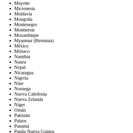
Mayotte
Micronesia
Moldavia
Mongolia
Montenegro
Montserrat
Mozambique
Myanmar (Birmania)
México
Mónaco
Namibia
Nauru
Nepal
Nicaragua
Nigeria
Niue
Noruega
Nueva Caledonia
Nueva Zelanda
Níger
Omán
Pakistán
Palaos
Panamá
Papúa Nueva Guinea