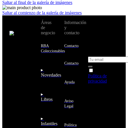
Saltar al final de la galería de imágenes
Saltar al comienzo de la galería de imágenes
No te pierdas
Áreas
Información
Cambiar de
todas nuestras
de
y
país:
novedades y
negocio
contacto
ofertas en tu
email y consigue
Estados
un 10% de
RBA
Contacto
Unidos
descuento en tu
Coleccionables
próxima compra
Afganistán
Albania
Contacto
Alemania
▸
Acepto la
Andorra
Novedades
Política de
Angola
privacidad
y
Ayuda
Anguila
deseo recibir
Antigua
información
▸
y
sobre los
Libros
Barbuda
Aviso
productos y
Antártida
Legal
servicios de la
Arabia
Comunidad
Saudí
RBA
▸
Argelia
Estás navegando
Infantiles
Argentina
Política
en un sitio web