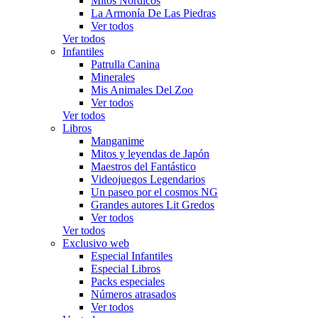
Mitos Nórdicos
La Armonía De Las Piedras
Ver todos
Ver todos
Infantiles
Patrulla Canina
Minerales
Mis Animales Del Zoo
Ver todos
Ver todos
Libros
Manganime
Mitos y leyendas de Japón
Maestros del Fantástico
Videojuegos Legendarios
Un paseo por el cosmos NG
Grandes autores Lit Gredos
Ver todos
Ver todos
Exclusivo web
Especial Infantiles
Especial Libros
Packs especiales
Números atrasados
Ver todos