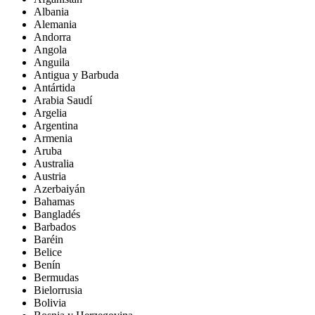
Albania
Alemania
Andorra
Angola
Anguila
Antigua y Barbuda
Antártida
Arabia Saudí
Argelia
Argentina
Armenia
Aruba
Australia
Austria
Azerbaiyán
Bahamas
Bangladés
Barbados
Baréin
Belice
Benín
Bermudas
Bielorrusia
Bolivia