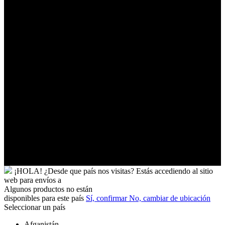
Palestinos
Timor-
Leste
Togo
Tokelau
Tonga
Trinidad
y
Tobago
Turkmenistán
Turquía
Tuvalu
Túnez
Ucrania
Uganda
Uruguay
Yibuti
¡HOLA!
¿Desde que país nos visitas?
Estás accediendo al sitio
web para
envíos a
Algunos productos no están
disponibles para este país
Sí, confirmar
No, cambiar de ubicación
Seleccionar un país
Afganistán