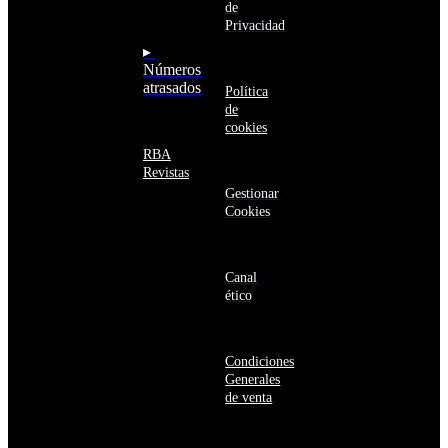
Armenia
de
seguro
Aruba
Privacidad
Australia
▸
Austria
Números
Azerbaiyán
atrasados
Política
Bahamas
de
Bangladés
cookies
Barbados
Baréin
RBA
Belice
Revistas
Benín
Gestionar
Bermudas
Cookies
Bielorrusia
Bolivia
Bosnia
y
Canal
Herzegovina
ético
Botsuana
Brasil
Brunéi
Condiciones
Bulgaria
Generales
Burkina
de venta
Faso
Burundi
Bután