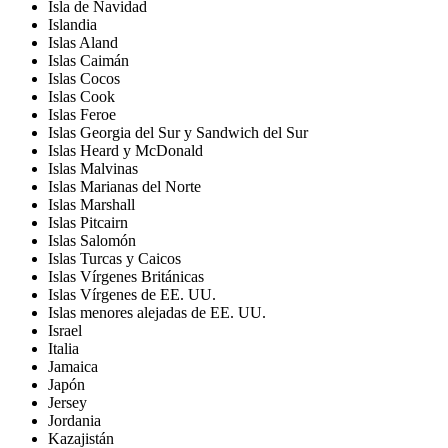
Isla de Navidad
Islandia
Islas Aland
Islas Caimán
Islas Cocos
Islas Cook
Islas Feroe
Islas Georgia del Sur y Sandwich del Sur
Islas Heard y McDonald
Islas Malvinas
Islas Marianas del Norte
Islas Marshall
Islas Pitcairn
Islas Salomón
Islas Turcas y Caicos
Islas Vírgenes Británicas
Islas Vírgenes de EE. UU.
Islas menores alejadas de EE. UU.
Israel
Italia
Jamaica
Japón
Jersey
Jordania
Kazajistán