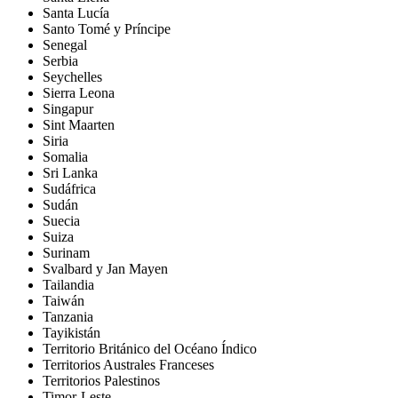
Santa Lucía
Santo Tomé y Príncipe
Senegal
Serbia
Seychelles
Sierra Leona
Singapur
Sint Maarten
Siria
Somalia
Sri Lanka
Sudáfrica
Sudán
Suecia
Suiza
Surinam
Svalbard y Jan Mayen
Tailandia
Taiwán
Tanzania
Tayikistán
Territorio Británico del Océano Índico
Territorios Australes Franceses
Territorios Palestinos
Timor-Leste