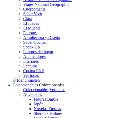
Viajes National Geographic
Cuerpomente
Saber Vivir
Clara
El Jueves
El Mueble
Patrones
Arquitectura y Diseño
Saber Cocinar
Speak Up
Labores del hogar
Archivadores
Interiores
Lecturas
Cocina Fácil
Ver todas
Coleccionables
Coleccionables
Coleccionables
Ver todos
Novedades
Figuras Barbie
Japón
Novelas Eternas
Sherlock Holmes