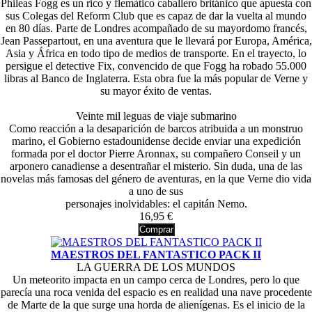
Phileas Fogg es un rico y flemático caballero británico que apuesta con
sus Colegas del Reform Club que es capaz de dar la vuelta al mundo
en 80 días. Parte de Londres acompañado de su mayordomo francés,
Jean Passepartout, en una aventura que le llevará por Europa, América,
Asia y África en todo tipo de medios de transporte. En el trayecto, lo
persigue el detective Fix, convencido de que Fogg ha robado 55.000
libras al Banco de Inglaterra. Esta obra fue la más popular de Verne y
su mayor éxito de ventas.
Veinte mil leguas de viaje submarino
Como reacción a la desaparición de barcos atribuida a un monstruo
marino, el Gobierno estadounidense decide enviar una expedición
formada por el doctor Pierre Aronnax, su compañero Conseil y un
arponero canadiense a desentrañar el misterio. Sin duda, una de las
novelas más famosas del género de aventuras, en la que Verne dio vida
a uno de sus
personajes inolvidables: el capitán Nemo.
16,95 €
Comprar
MAESTROS DEL FANTASTICO PACK II
LA GUERRA DE LOS MUNDOS
Un meteorito impacta en un campo cerca de Londres, pero lo que
parecía una roca venida del espacio es en realidad una nave procedente
de Marte de la que surge una horda de alienígenas. Es el inicio de la