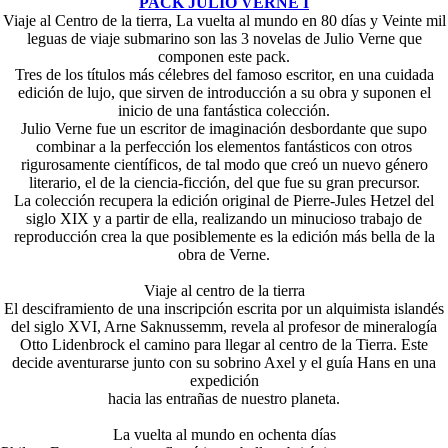
PACK JULIO VERNE I
Viaje al Centro de la tierra, La vuelta al mundo en 80 días y Veinte mil
leguas de viaje submarino son las 3 novelas de Julio Verne que
componen este pack.
Tres de los títulos más célebres del famoso escritor, en una cuidada
edición de lujo, que sirven de introducción a su obra y suponen el
inicio de una fantástica colección.
Julio Verne fue un escritor de imaginación desbordante que supo
combinar a la perfección los elementos fantásticos con otros
rigurosamente científicos, de tal modo que creó un nuevo género
literario, el de la ciencia-ficción, del que fue su gran precursor.
La colección recupera la edición original de Pierre-Jules Hetzel del
siglo XIX y a partir de ella, realizando un minucioso trabajo de
reproducción crea la que posiblemente es la edición más bella de la
obra de Verne.
Viaje al centro de la tierra
El desciframiento de una inscripción escrita por un alquimista islandés
del siglo XVI, Arne Saknussemm, revela al profesor de mineralogía
Otto Lidenbrock el camino para llegar al centro de la Tierra. Este
decide aventurarse junto con su sobrino Axel y el guía Hans en una
expedición
hacia las entrañas de nuestro planeta.
La vuelta al mundo en ochenta días