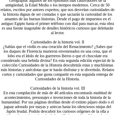
Geographic algunos de los episodios más cautivadores de la
antigüedad, la Edad Media o los tiempos modernos. Cerca de 50
relatos, escritos por autores expertos, que nos desvelan curiosidades de
la historia dignas de ser contadas y que saciarán la curiosidad de los
amantes de las buenas historias. Desde el pago de impuestos en el
antiguo Egipto hasta el primer teléfono con dial para marcar, esta obra
es una fuente inagotable de detalles históricos curiosos que deleitarán
al lector.
Curiosidades de la historia vol. II
¿Sabías que el violín es una creación del Renacimiento? ¿Sabes que
los duques de Florencia murieron envenenados en una cena, que el
lobo era el ídolo de los guerreros íberos o que el chocolate era
considerado una bebida divina? En esta segunda edición especial de la
colección Curiosidades de la Historia descubrirás estas y muchísimas
más historias y anécdotas que te harán disfrutar y te divertirán. Relatos
cortos y curiosidades que gusta compartir en esta segunda entrega de
Curiosidades de la Historia.
Curiosidades de la historia vol. III
En esta compilación de más de 40 artículos encontrarás multitud de
acontecimientos, personajes e invenciones de toda la historia de la
humanidad. Por sus páginas desfilan desde el extinto pájaro dodo o el
jaguar adorado por mayas y aztecas hasta los silenciosos ninjas del
Japón feudal. Podrás descubrir los curiosos orígenes de la olla a