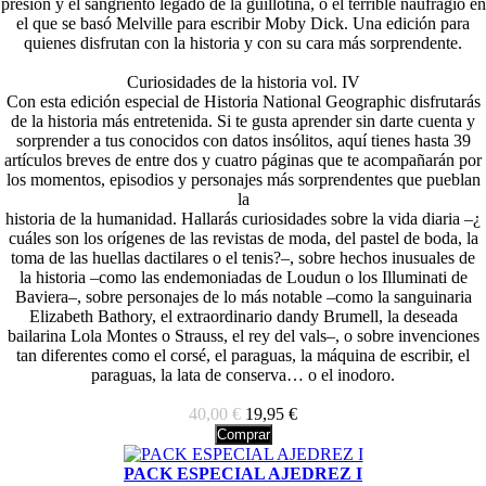
presión y el sangriento legado de la guillotina, o el terrible naufragio en
el que se basó Melville para escribir Moby Dick. Una edición para
quienes disfrutan con la historia y con su cara más sorprendente.
Curiosidades de la historia vol. IV
Con esta edición especial de Historia National Geographic disfrutarás
de la historia más entretenida. Si te gusta aprender sin darte cuenta y
sorprender a tus conocidos con datos insólitos, aquí tienes hasta 39
artículos breves de entre dos y cuatro páginas que te acompañarán por
los momentos, episodios y personajes más sorprendentes que pueblan
la
historia de la humanidad. Hallarás curiosidades sobre la vida diaria –¿
cuáles son los orígenes de las revistas de moda, del pastel de boda, la
toma de las huellas dactilares o el tenis?–, sobre hechos inusuales de
la historia –como las endemoniadas de Loudun o los Illuminati de
Baviera–, sobre personajes de lo más notable –como la sanguinaria
Elizabeth Bathory, el extraordinario dandy Brumell, la deseada
bailarina Lola Montes o Strauss, el rey del vals–, o sobre invenciones
tan diferentes como el corsé, el paraguas, la máquina de escribir, el
paraguas, la lata de conserva… o el inodoro.
40,00 €
19,95 €
Comprar
PACK ESPECIAL AJEDREZ I