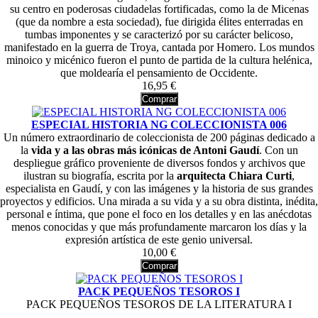
su centro en poderosas ciudadelas fortificadas, como la de Micenas
(que da nombre a esta sociedad), fue dirigida élites enterradas en
tumbas imponentes y se caracterizó por su carácter belicoso,
manifestado en la guerra de Troya, cantada por Homero. Los mundos
minoico y micénico fueron el punto de partida de la cultura helénica,
que moldearía el pensamiento de Occidente.
16,95 €
Comprar
ESPECIAL HISTORIA NG COLECCIONISTA 006
Un número extraordinario de coleccionista de 200 páginas dedicado a
la
vida y a las obras más icónicas de Antoni Gaudí
. Con un
despliegue gráfico proveniente de diversos fondos y archivos que
ilustran su biografía, escrita por la
arquitecta Chiara
Curti
,
especialista en Gaudí, y con las imágenes y la historia de sus grandes
proyectos y edificios. Una mirada a su vida y a su obra distinta, inédita,
personal e íntima, que pone el foco en los detalles y en las anécdotas
menos conocidas y que más profundamente marcaron los días y la
expresión artística de este genio universal.
10,00 €
Comprar
PACK PEQUEÑOS TESOROS I
PACK PEQUEÑOS TESOROS DE LA LITERATURA I