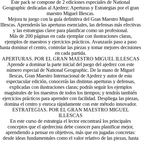
Este pack se compone de 2 ediciones especiales de National
Geographic dedicadas al Ajedrez: Aperturas y Estrategias por el gran
maestro Miguel Illescas.
Mejora tu juego con la guía definitiva del Gran Maestro Miguel
Illescas. Aprenderás las aperturas esenciales, las defensas más efectivas
y las estrategias clave para planificar como un profesional.
Más de 200 páginas en cada ejemplar con ilustraciones claras,
ejemplos de maestros y ejercicios prácticos. Avanzarás paso a paso
hasta dominar el centro, controlar las piezas y tomar mejores decisiones
en cada partida.
APERTURAS. POR EL GRAN MAESTRO MIGUEL ILLESCAS
Aprende a dominar la parte inicial del juego del ajedrez con este
número especial de National Geographic. De la mano de Miguel
Ilescas, Gran Maestro Internacional de Ajedrez y autor de esta
espectacular edición, conocerás las distintas aperturas y defensas,
explicadas con ilustraciones claras; podrás seguir los ejemplos
magistrales de los maestros de todos los tiempos; y tendrás también
ejercicios prácticos para aprender con facilidad. Despliega las piezas,
domina el centro y enroca rápidamente con este método innovador.
ESTRATEGIAS. POR EL GRAN MAESTRO MIGUEL
ILLESCAS
En este curso de estrategia el lector encontrará los principales
conceptos que el ajedrecista debe conocer para planificar mejor,
aprendiendo a pensar en objetivos, más que en jugadas concretas:
desde ideas fundamentales como el valor relativo de las piezas, hasta