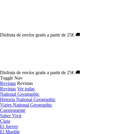
Oferta Exclusiva:
10% en la colección Barbie al suscribirte.
¡Suscríbete hoy!
NOVEDAD
| Novelas Eternas al
50%
de descuento.
¡Suscríbete hoy!
NOVEDAD
| Sherlock Holmes al
50%
de descuento.
¡Suscríbete y
disfruta!
NOVEDAD
| Colección Japón al
44%
de descuento.
¡Suscríbete ya!
Disfruta de envíos gratis a partir de 25€ 🚚
Oferta Exclusiva:
10% en la colección Barbie al suscribirte.
¡Suscríbete hoy!
NOVEDAD
| Novelas Eternas al
50%
de descuento.
¡Suscríbete hoy!
NOVEDAD
| Sherlock Holmes al
50%
de descuento.
¡Suscríbete y
disfruta!
NOVEDAD
| Colección Japón al
44%
de descuento.
¡Suscríbete ya!
Disfruta de envíos gratis a partir de 25€ 🚚
Toggle Nav
Revistas
Revistas
Revistas
Ver todas
National Geographic
Historia National Geographic
Viajes National Geographic
Cuerpomente
Saber Vivir
Clara
El Jueves
El Mueble