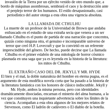
invasión de la Tierra por un ejército venido de otro mundo que, a
bordo de máquinas asombrosas, sembrará el caos y la destrucción ante
el perplejo terror de los humanos. El estilo desapasionado, casi
periodístico del autor otorga a esta obra una vigencia absoluta.
LA LLAMADA DE CTHULHU
La muerte de un profesor de la Universidad de Brown que andaba
enfrascado en el estudio de una extraña secta que venera a un ser
llamado Cthulhu es el punto de partida de una narración que concentra,
quizás como ninguna otra, el genuino e incomparable universo de
terror que creó H.P. Lovecraft y que lo convirtió en un referente
imprescindible del género. De hecho, puede decirse que La llamada
Cthulhu es el primer eslabón de una mitología de horror cósmico
plasmada en una saga que ya es leyenda en la historia de la literatura:
los mitos de Cthulhu.
EL EXTRAÑO CASO DEL DR. JEKYLL Y MR. HYDE
El bien y el mal, la doble naturaleza del hombre en eterna pugna, es el
argumento de esta modélica novela corta que ha pasado a la historia de
la literatura fantástica con los honores de clásico indiscutible. Jekyll y
Mr. Hyde, ambos la misma persona, pero con identidades
dramáticamente disociadas, encarnan el misterio del alma humana, a la
vez que constituyen una inquietante advertencia sobre los límites de la
ciencia. Acompañan a esta obra algunos de los mejores relatos de
Stevenson, como El ladrón de cadáveres o El diablo de la botella.