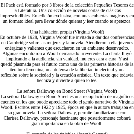
El Pack está formado por 3 libros de la colección Pequeños Tesoros de
la Literatura. Una colección de novelas cortas de clásicos
imprescindibles. En edición exclusiva, con unas cubiertas mágicas y en
un formato ideal para llevar dónde quieras y leer cuando te apetezca.
Una habitación propia (Virginia Woolf)
En octubre de 1928, Virginia Woolf fue invitada a dar dos conferencias
en Cambridge sobre las mujeres y la novela. Atendieron a ella jóvenes
enérgicas y valientes que escucharon en un ambiente desenvuelto.
Algunas encontraron a Woolf demasiado irreverente. La charla fluyó
implicando a la audiencia, sin vanidad, mujeres cara a cara. Y así
quedó plasmada para el futuro como una de las primeras historias de la
literatura femenina, una defensa de la libertad intelectual y una
reflexión sobre la sociedad y la creación artística. Un texto que todavía
hechiza y divierte a quien lo lee.
La señora Dalloway en Bond Street (Virginia Woolf)
La señora Dalloway en Bond Street es una recopilación de magníficos
cuentos en los que puede apreciarse todo el genio narrativo de Virginia
Woolf. Escritos entre 1922 y 1925, época en que la autora trabajaba en
su gran novela. La señora Dalloway, permite familiarizarse con
Clarissa Dalloway, personaje fascinante que posteriormente cobrará
gran importancia en la obra de Woolf.