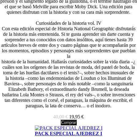
presión y el sangriento legado de la guillotina, o el terrible naufragio en
el que se basó Melville para escribir Moby Dick. Una edición para
quienes disfrutan con la historia y con su cara más sorprendente.
Curiosidades de la historia vol. IV
Con esta edición especial de Historia National Geographic disfrutarás
de la historia más entretenida. Si te gusta aprender sin darte cuenta y
sorprender a tus conocidos con datos insólitos, aquí tienes hasta 39
artículos breves de entre dos y cuatro páginas que te acompañarán por
los momentos, episodios y personajes más sorprendentes que pueblan
la
historia de la humanidad. Hallarás curiosidades sobre la vida diaria –¿
cuáles son los orígenes de las revistas de moda, del pastel de boda, la
toma de las huellas dactilares o el tenis?–, sobre hechos inusuales de
la historia –como las endemoniadas de Loudun o los Illuminati de
Baviera–, sobre personajes de lo más notable –como la sanguinaria
Elizabeth Bathory, el extraordinario dandy Brumell, la deseada
bailarina Lola Montes o Strauss, el rey del vals–, o sobre invenciones
tan diferentes como el corsé, el paraguas, la máquina de escribir, el
paraguas, la lata de conserva… o el inodoro.
40,00 €
19,95 €
Comprar
PACK ESPECIAL AJEDREZ I