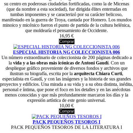
su centro en poderosas ciudadelas fortificadas, como la de Micenas
(que da nombre a esta sociedad), fue dirigida élites enterradas en
tumbas imponentes y se caracterizó por su carácter belicoso,
manifestado en la guerra de Troya, cantada por Homero. Los mundos
minoico y micénico fueron el punto de partida de la cultura helénica,
que moldearía el pensamiento de Occidente.
16,95 €
Comprar
ESPECIAL HISTORIA NG COLECCIONISTA 006
Un número extraordinario de coleccionista de 200 páginas dedicado a
la
vida y a las obras más icónicas de Antoni Gaudí
. Con un
despliegue gráfico proveniente de diversos fondos y archivos que
ilustran su biografía, escrita por la
arquitecta Chiara
Curti
,
especialista en Gaudí, y con las imágenes y la historia de sus grandes
proyectos y edificios. Una mirada a su vida y a su obra distinta, inédita,
personal e íntima, que pone el foco en los detalles y en las anécdotas
menos conocidas y que más profundamente marcaron los días y la
expresión artística de este genio universal.
10,00 €
Comprar
PACK PEQUEÑOS TESOROS I
PACK PEQUEÑOS TESOROS DE LA LITERATURA I