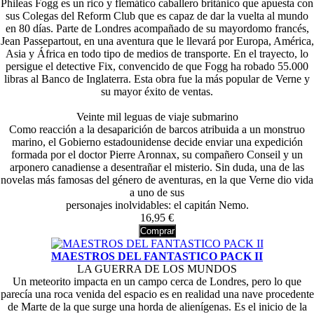
Phileas Fogg es un rico y flemático caballero británico que apuesta con
sus Colegas del Reform Club que es capaz de dar la vuelta al mundo
en 80 días. Parte de Londres acompañado de su mayordomo francés,
Jean Passepartout, en una aventura que le llevará por Europa, América,
Asia y África en todo tipo de medios de transporte. En el trayecto, lo
persigue el detective Fix, convencido de que Fogg ha robado 55.000
libras al Banco de Inglaterra. Esta obra fue la más popular de Verne y
su mayor éxito de ventas.
Veinte mil leguas de viaje submarino
Como reacción a la desaparición de barcos atribuida a un monstruo
marino, el Gobierno estadounidense decide enviar una expedición
formada por el doctor Pierre Aronnax, su compañero Conseil y un
arponero canadiense a desentrañar el misterio. Sin duda, una de las
novelas más famosas del género de aventuras, en la que Verne dio vida
a uno de sus
personajes inolvidables: el capitán Nemo.
16,95 €
Comprar
MAESTROS DEL FANTASTICO PACK II
LA GUERRA DE LOS MUNDOS
Un meteorito impacta en un campo cerca de Londres, pero lo que
parecía una roca venida del espacio es en realidad una nave procedente
de Marte de la que surge una horda de alienígenas. Es el inicio de la