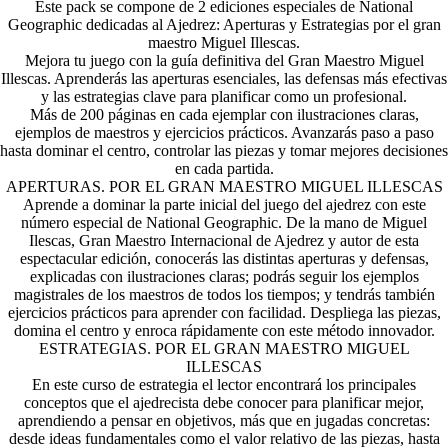
Este pack se compone de 2 ediciones especiales de National
Geographic dedicadas al Ajedrez: Aperturas y Estrategias por el gran
maestro Miguel Illescas.
Mejora tu juego con la guía definitiva del Gran Maestro Miguel
Illescas. Aprenderás las aperturas esenciales, las defensas más efectivas
y las estrategias clave para planificar como un profesional.
Más de 200 páginas en cada ejemplar con ilustraciones claras,
ejemplos de maestros y ejercicios prácticos. Avanzarás paso a paso
hasta dominar el centro, controlar las piezas y tomar mejores decisiones
en cada partida.
APERTURAS. POR EL GRAN MAESTRO MIGUEL ILLESCAS
Aprende a dominar la parte inicial del juego del ajedrez con este
número especial de National Geographic. De la mano de Miguel
Ilescas, Gran Maestro Internacional de Ajedrez y autor de esta
espectacular edición, conocerás las distintas aperturas y defensas,
explicadas con ilustraciones claras; podrás seguir los ejemplos
magistrales de los maestros de todos los tiempos; y tendrás también
ejercicios prácticos para aprender con facilidad. Despliega las piezas,
domina el centro y enroca rápidamente con este método innovador.
ESTRATEGIAS. POR EL GRAN MAESTRO MIGUEL
ILLESCAS
En este curso de estrategia el lector encontrará los principales
conceptos que el ajedrecista debe conocer para planificar mejor,
aprendiendo a pensar en objetivos, más que en jugadas concretas:
desde ideas fundamentales como el valor relativo de las piezas, hasta