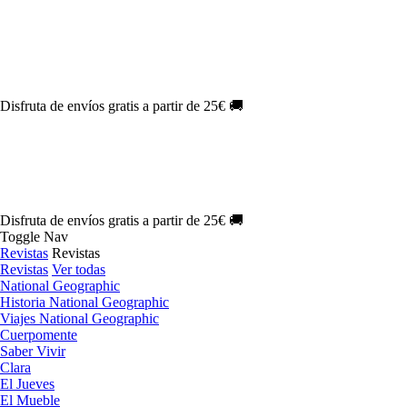
Oferta Exclusiva:
10% en la colección Barbie al suscribirte.
¡Suscríbete hoy!
NOVEDAD
| Novelas Eternas al
50%
de descuento.
¡Suscríbete hoy!
NOVEDAD
| Sherlock Holmes al
50%
de descuento.
¡Suscríbete y
disfruta!
NOVEDAD
| Colección Japón al
44%
de descuento.
¡Suscríbete ya!
Disfruta de envíos gratis a partir de 25€ 🚚
Oferta Exclusiva:
10% en la colección Barbie al suscribirte.
¡Suscríbete hoy!
NOVEDAD
| Novelas Eternas al
50%
de descuento.
¡Suscríbete hoy!
NOVEDAD
| Sherlock Holmes al
50%
de descuento.
¡Suscríbete y
disfruta!
NOVEDAD
| Colección Japón al
44%
de descuento.
¡Suscríbete ya!
Disfruta de envíos gratis a partir de 25€ 🚚
Toggle Nav
Revistas
Revistas
Revistas
Ver todas
National Geographic
Historia National Geographic
Viajes National Geographic
Cuerpomente
Saber Vivir
Clara
El Jueves
El Mueble