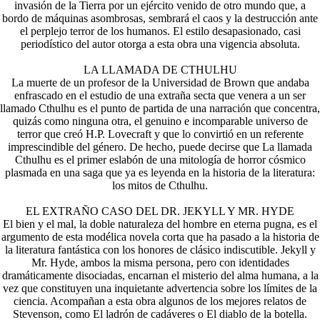
invasión de la Tierra por un ejército venido de otro mundo que, a
bordo de máquinas asombrosas, sembrará el caos y la destrucción ante
el perplejo terror de los humanos. El estilo desapasionado, casi
periodístico del autor otorga a esta obra una vigencia absoluta.
LA LLAMADA DE CTHULHU
La muerte de un profesor de la Universidad de Brown que andaba
enfrascado en el estudio de una extraña secta que venera a un ser
llamado Cthulhu es el punto de partida de una narración que concentra,
quizás como ninguna otra, el genuino e incomparable universo de
terror que creó H.P. Lovecraft y que lo convirtió en un referente
imprescindible del género. De hecho, puede decirse que La llamada
Cthulhu es el primer eslabón de una mitología de horror cósmico
plasmada en una saga que ya es leyenda en la historia de la literatura:
los mitos de Cthulhu.
EL EXTRAÑO CASO DEL DR. JEKYLL Y MR. HYDE
El bien y el mal, la doble naturaleza del hombre en eterna pugna, es el
argumento de esta modélica novela corta que ha pasado a la historia de
la literatura fantástica con los honores de clásico indiscutible. Jekyll y
Mr. Hyde, ambos la misma persona, pero con identidades
dramáticamente disociadas, encarnan el misterio del alma humana, a la
vez que constituyen una inquietante advertencia sobre los límites de la
ciencia. Acompañan a esta obra algunos de los mejores relatos de
Stevenson, como El ladrón de cadáveres o El diablo de la botella.