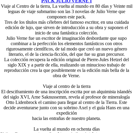
PACK JULIO VERNE I
Viaje al Centro de la tierra, La vuelta al mundo en 80 días y Veinte mil
leguas de viaje submarino son las 3 novelas de Julio Verne que
componen este pack.
Tres de los títulos más célebres del famoso escritor, en una cuidada
edición de lujo, que sirven de introducción a su obra y suponen el
inicio de una fantástica colección.
Julio Verne fue un escritor de imaginación desbordante que supo
combinar a la perfección los elementos fantásticos con otros
rigurosamente científicos, de tal modo que creó un nuevo género
literario, el de la ciencia-ficción, del que fue su gran precursor.
La colección recupera la edición original de Pierre-Jules Hetzel del
siglo XIX y a partir de ella, realizando un minucioso trabajo de
reproducción crea la que posiblemente es la edición más bella de la
obra de Verne.
Viaje al centro de la tierra
El desciframiento de una inscripción escrita por un alquimista islandés
del siglo XVI, Arne Saknussemm, revela al profesor de mineralogía
Otto Lidenbrock el camino para llegar al centro de la Tierra. Este
decide aventurarse junto con su sobrino Axel y el guía Hans en una
expedición
hacia las entrañas de nuestro planeta.
La vuelta al mundo en ochenta días