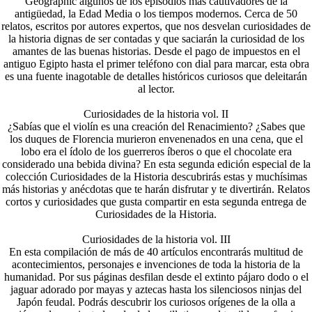
Geographic algunos de los episodios más cautivadores de la
antigüedad, la Edad Media o los tiempos modernos. Cerca de 50
relatos, escritos por autores expertos, que nos desvelan curiosidades de
la historia dignas de ser contadas y que saciarán la curiosidad de los
amantes de las buenas historias. Desde el pago de impuestos en el
antiguo Egipto hasta el primer teléfono con dial para marcar, esta obra
es una fuente inagotable de detalles históricos curiosos que deleitarán
al lector.
Curiosidades de la historia vol. II
¿Sabías que el violín es una creación del Renacimiento? ¿Sabes que
los duques de Florencia murieron envenenados en una cena, que el
lobo era el ídolo de los guerreros íberos o que el chocolate era
considerado una bebida divina? En esta segunda edición especial de la
colección Curiosidades de la Historia descubrirás estas y muchísimas
más historias y anécdotas que te harán disfrutar y te divertirán. Relatos
cortos y curiosidades que gusta compartir en esta segunda entrega de
Curiosidades de la Historia.
Curiosidades de la historia vol. III
En esta compilación de más de 40 artículos encontrarás multitud de
acontecimientos, personajes e invenciones de toda la historia de la
humanidad. Por sus páginas desfilan desde el extinto pájaro dodo o el
jaguar adorado por mayas y aztecas hasta los silenciosos ninjas del
Japón feudal. Podrás descubrir los curiosos orígenes de la olla a