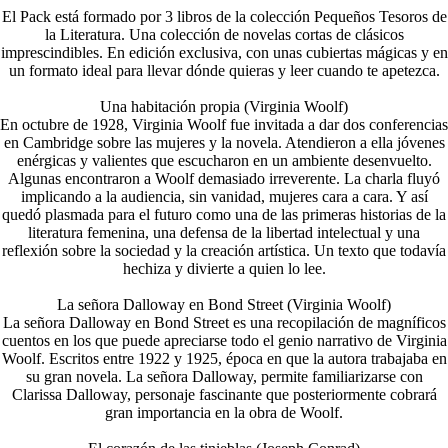
El Pack está formado por 3 libros de la colección Pequeños Tesoros de
la Literatura. Una colección de novelas cortas de clásicos
imprescindibles. En edición exclusiva, con unas cubiertas mágicas y en
un formato ideal para llevar dónde quieras y leer cuando te apetezca.
Una habitación propia (Virginia Woolf)
En octubre de 1928, Virginia Woolf fue invitada a dar dos conferencias
en Cambridge sobre las mujeres y la novela. Atendieron a ella jóvenes
enérgicas y valientes que escucharon en un ambiente desenvuelto.
Algunas encontraron a Woolf demasiado irreverente. La charla fluyó
implicando a la audiencia, sin vanidad, mujeres cara a cara. Y así
quedó plasmada para el futuro como una de las primeras historias de la
literatura femenina, una defensa de la libertad intelectual y una
reflexión sobre la sociedad y la creación artística. Un texto que todavía
hechiza y divierte a quien lo lee.
La señora Dalloway en Bond Street (Virginia Woolf)
La señora Dalloway en Bond Street es una recopilación de magníficos
cuentos en los que puede apreciarse todo el genio narrativo de Virginia
Woolf. Escritos entre 1922 y 1925, época en que la autora trabajaba en
su gran novela. La señora Dalloway, permite familiarizarse con
Clarissa Dalloway, personaje fascinante que posteriormente cobrará
gran importancia en la obra de Woolf.