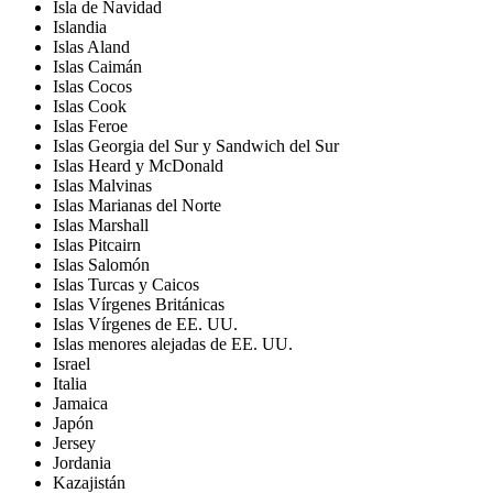
Isla de Navidad
Islandia
Islas Aland
Islas Caimán
Islas Cocos
Islas Cook
Islas Feroe
Islas Georgia del Sur y Sandwich del Sur
Islas Heard y McDonald
Islas Malvinas
Islas Marianas del Norte
Islas Marshall
Islas Pitcairn
Islas Salomón
Islas Turcas y Caicos
Islas Vírgenes Británicas
Islas Vírgenes de EE. UU.
Islas menores alejadas de EE. UU.
Israel
Italia
Jamaica
Japón
Jersey
Jordania
Kazajistán