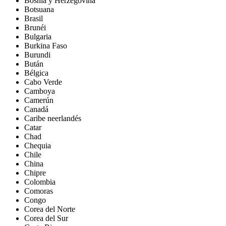
Bosnia y Herzegovina
Botsuana
Brasil
Brunéi
Bulgaria
Burkina Faso
Burundi
Bután
Bélgica
Cabo Verde
Camboya
Camerún
Canadá
Caribe neerlandés
Catar
Chad
Chequia
Chile
China
Chipre
Colombia
Comoras
Congo
Corea del Norte
Corea del Sur