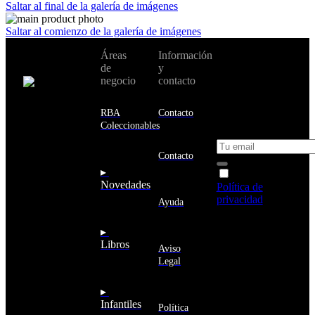
Saltar al final de la galería de imágenes
Saltar al comienzo de la galería de imágenes
No te pierdas
Áreas
Información
Cambiar de
todas nuestras
de
y
país:
novedades y
negocio
contacto
ofertas en tu
email y consigue
Estados
un 10% de
RBA
Contacto
Unidos
descuento en tu
Coleccionables
próxima compra
Afganistán
Albania
Contacto
Alemania
▸
Acepto la
Andorra
Novedades
Política de
Angola
privacidad
y
Ayuda
Anguila
deseo recibir
Antigua
información
▸
y
sobre los
Libros
Barbuda
Aviso
productos y
Antártida
Legal
servicios de la
Arabia
Comunidad
Saudí
RBA
▸
Argelia
Estás navegando
Infantiles
Argentina
Política
en un sitio web