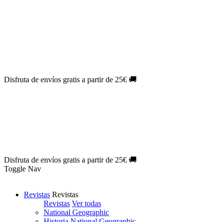
Oferta Exclusiva:
10% en la colección Barbie al suscribirte.
¡Suscríbete hoy!
NOVEDAD
| Novelas Eternas al
50%
de descuento.
¡Suscríbete
hoy!
NOVEDAD
| Sherlock Holmes al
50%
de descuento.
¡Suscríbete y
disfruta!
NOVEDAD
| Colección Japón al
44%
de descuento.
¡Suscríbete
ya!
Disfruta de envíos gratis a partir de 25€ 🚚
Oferta Exclusiva:
10% en la colección Barbie al suscribirte.
¡Suscríbete hoy!
NOVEDAD
| Novelas Eternas al
50%
de descuento.
¡Suscríbete
hoy!
NOVEDAD
| Sherlock Holmes al
50%
de descuento.
¡Suscríbete y
disfruta!
NOVEDAD
| Colección Japón al
44%
de descuento.
¡Suscríbete
ya!
Disfruta de envíos gratis a partir de 25€ 🚚
Toggle Nav
Revistas
Revistas
Revistas
Ver todas
National Geographic
Historia National Geographic