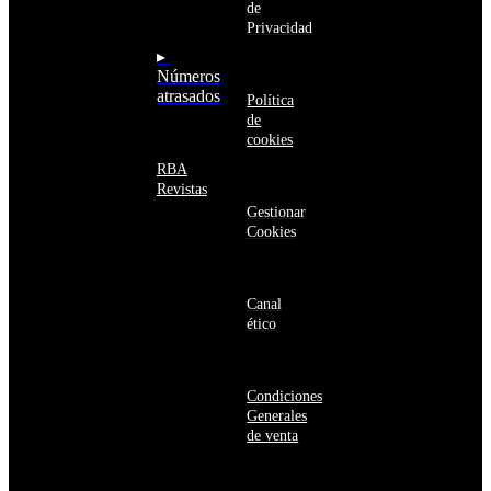
Armenia
de
seguro
Aruba
Privacidad
Australia
▸
Austria
Números
Azerbaiyán
atrasados
Política
Bahamas
de
Bangladés
cookies
Barbados
Baréin
RBA
Belice
Revistas
Benín
Gestionar
Bermudas
Cookies
Bielorrusia
Bolivia
Bosnia
y
Canal
Herzegovina
ético
Botsuana
Brasil
Brunéi
Condiciones
Bulgaria
Generales
Burkina
de venta
Faso
Burundi
Bután