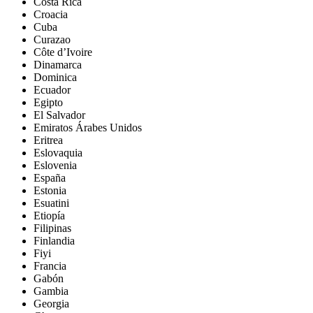
Costa Rica
Croacia
Cuba
Curazao
Côte d’Ivoire
Dinamarca
Dominica
Ecuador
Egipto
El Salvador
Emiratos Árabes Unidos
Eritrea
Eslovaquia
Eslovenia
España
Estonia
Esuatini
Etiopía
Filipinas
Finlandia
Fiyi
Francia
Gabón
Gambia
Georgia