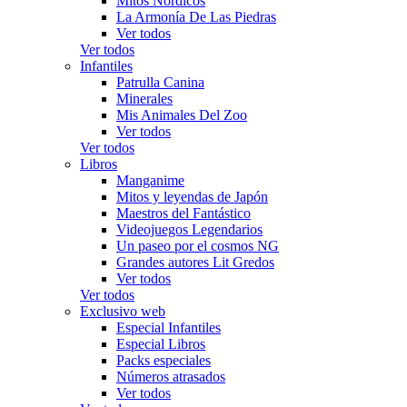
Mitos Nórdicos
La Armonía De Las Piedras
Ver todos
Ver todos
Infantiles
Patrulla Canina
Minerales
Mis Animales Del Zoo
Ver todos
Ver todos
Libros
Manganime
Mitos y leyendas de Japón
Maestros del Fantástico
Videojuegos Legendarios
Un paseo por el cosmos NG
Grandes autores Lit Gredos
Ver todos
Ver todos
Exclusivo web
Especial Infantiles
Especial Libros
Packs especiales
Números atrasados
Ver todos