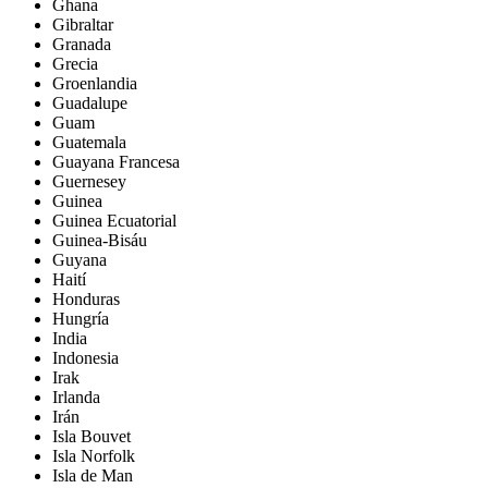
Ghana
Gibraltar
Granada
Grecia
Groenlandia
Guadalupe
Guam
Guatemala
Guayana Francesa
Guernesey
Guinea
Guinea Ecuatorial
Guinea-Bisáu
Guyana
Haití
Honduras
Hungría
India
Indonesia
Irak
Irlanda
Irán
Isla Bouvet
Isla Norfolk
Isla de Man