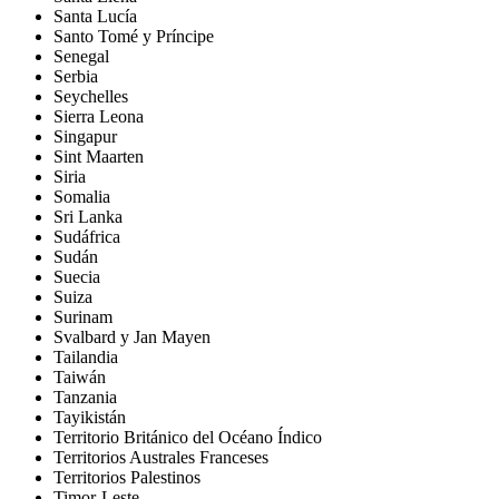
Santa Lucía
Santo Tomé y Príncipe
Senegal
Serbia
Seychelles
Sierra Leona
Singapur
Sint Maarten
Siria
Somalia
Sri Lanka
Sudáfrica
Sudán
Suecia
Suiza
Surinam
Svalbard y Jan Mayen
Tailandia
Taiwán
Tanzania
Tayikistán
Territorio Británico del Océano Índico
Territorios Australes Franceses
Territorios Palestinos
Timor-Leste