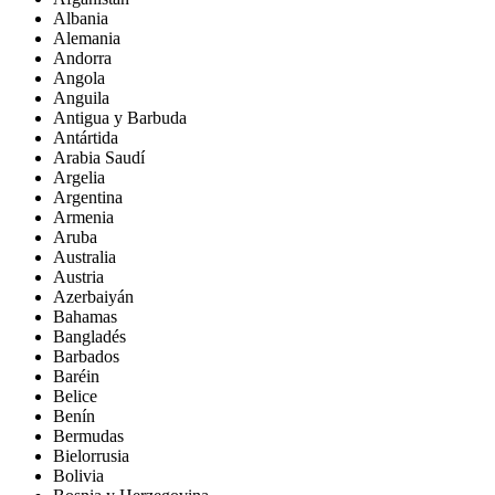
Albania
Alemania
Andorra
Angola
Anguila
Antigua y Barbuda
Antártida
Arabia Saudí
Argelia
Argentina
Armenia
Aruba
Australia
Austria
Azerbaiyán
Bahamas
Bangladés
Barbados
Baréin
Belice
Benín
Bermudas
Bielorrusia
Bolivia