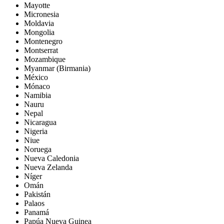
Mayotte
Micronesia
Moldavia
Mongolia
Montenegro
Montserrat
Mozambique
Myanmar (Birmania)
México
Mónaco
Namibia
Nauru
Nepal
Nicaragua
Nigeria
Niue
Noruega
Nueva Caledonia
Nueva Zelanda
Níger
Omán
Pakistán
Palaos
Panamá
Papúa Nueva Guinea