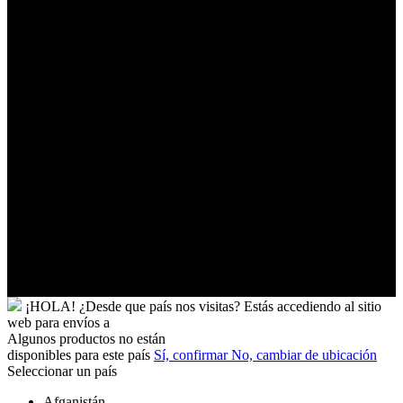
Palestinos
Timor-
Leste
Togo
Tokelau
Tonga
Trinidad
y
Tobago
Turkmenistán
Turquía
Tuvalu
Túnez
Ucrania
Uganda
Uruguay
Yibuti
¡HOLA!
¿Desde que país nos visitas?
Estás accediendo al sitio
web para
envíos a
Algunos productos no están
disponibles para este país
Sí, confirmar
No, cambiar de ubicación
Seleccionar un país
Afganistán