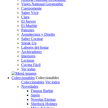
Viajes National Geographic
Cuerpomente
Saber Vivir
Clara
El Jueves
El Mueble
Patrones
Arquitectura y Diseño
Saber Cocinar
Speak Up
Labores del hogar
Archivadores
Interiores
Lecturas
Cocina Fácil
Ver todas
Coleccionables
Coleccionables
Coleccionables
Ver todos
Novedades
Figuras Barbie
Japón
Novelas Eternas
Sherlock Holmes