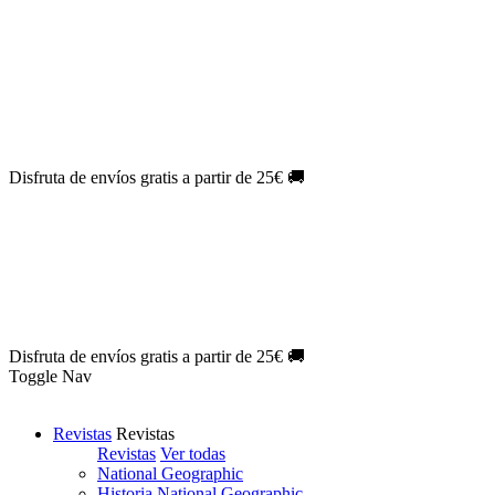
Oferta Exclusiva:
10% en la colección Barbie al suscribirte.
¡Suscríbete hoy!
NOVEDAD
| Novelas Eternas al
50%
de descuento.
¡Suscríbete
hoy!
NOVEDAD
| Sherlock Holmes al
50%
de descuento.
¡Suscríbete y
disfruta!
NOVEDAD
| Colección Japón al
44%
de descuento.
¡Suscríbete
ya!
Disfruta de envíos gratis a partir de 25€ 🚚
Oferta Exclusiva:
10% en la colección Barbie al suscribirte.
¡Suscríbete hoy!
NOVEDAD
| Novelas Eternas al
50%
de descuento.
¡Suscríbete
hoy!
NOVEDAD
| Sherlock Holmes al
50%
de descuento.
¡Suscríbete y
disfruta!
NOVEDAD
| Colección Japón al
44%
de descuento.
¡Suscríbete
ya!
Disfruta de envíos gratis a partir de 25€ 🚚
Toggle Nav
Revistas
Revistas
Revistas
Ver todas
National Geographic
Historia National Geographic