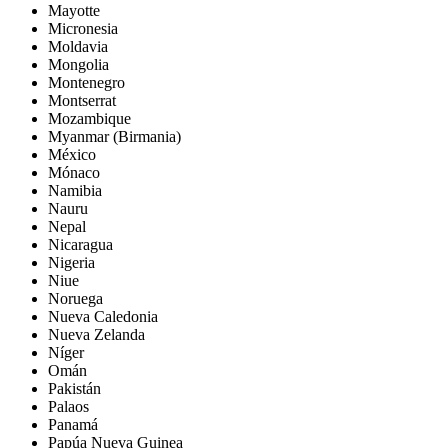
Mayotte
Micronesia
Moldavia
Mongolia
Montenegro
Montserrat
Mozambique
Myanmar (Birmania)
México
Mónaco
Namibia
Nauru
Nepal
Nicaragua
Nigeria
Niue
Noruega
Nueva Caledonia
Nueva Zelanda
Níger
Omán
Pakistán
Palaos
Panamá
Papúa Nueva Guinea