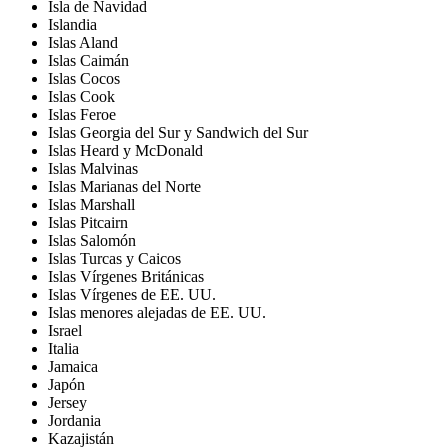
Isla de Navidad
Islandia
Islas Aland
Islas Caimán
Islas Cocos
Islas Cook
Islas Feroe
Islas Georgia del Sur y Sandwich del Sur
Islas Heard y McDonald
Islas Malvinas
Islas Marianas del Norte
Islas Marshall
Islas Pitcairn
Islas Salomón
Islas Turcas y Caicos
Islas Vírgenes Británicas
Islas Vírgenes de EE. UU.
Islas menores alejadas de EE. UU.
Israel
Italia
Jamaica
Japón
Jersey
Jordania
Kazajistán