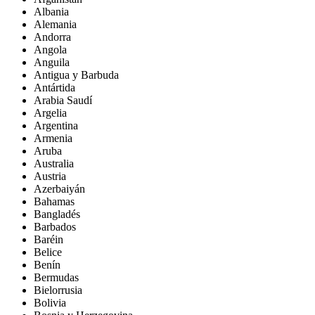
Albania
Alemania
Andorra
Angola
Anguila
Antigua y Barbuda
Antártida
Arabia Saudí
Argelia
Argentina
Armenia
Aruba
Australia
Austria
Azerbaiyán
Bahamas
Bangladés
Barbados
Baréin
Belice
Benín
Bermudas
Bielorrusia
Bolivia