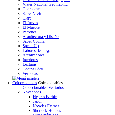
Viajes National Geographic
Cuerpomente
Saber Vivir
Clara
El Jueves
El Mueble
Patrones
Arquitectura y Diseño
Saber Cocinar
Speak Up
Labores del hogar
Archivadores
Interiores
Lecturas
Cocina Fácil
Ver todas
Coleccionables
Coleccionables
Coleccionables
Ver todos
Novedades
Figuras Barbie
Japón
Novelas Eternas
Sherlock Holmes