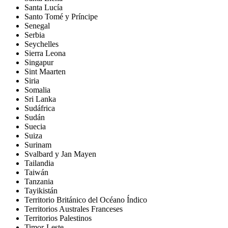
Santa Lucía
Santo Tomé y Príncipe
Senegal
Serbia
Seychelles
Sierra Leona
Singapur
Sint Maarten
Siria
Somalia
Sri Lanka
Sudáfrica
Sudán
Suecia
Suiza
Surinam
Svalbard y Jan Mayen
Tailandia
Taiwán
Tanzania
Tayikistán
Territorio Británico del Océano Índico
Territorios Australes Franceses
Territorios Palestinos
Timor-Leste