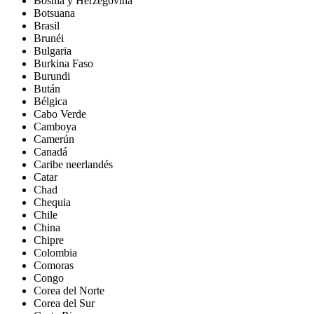
Bosnia y Herzegovina
Botsuana
Brasil
Brunéi
Bulgaria
Burkina Faso
Burundi
Bután
Bélgica
Cabo Verde
Camboya
Camerún
Canadá
Caribe neerlandés
Catar
Chad
Chequia
Chile
China
Chipre
Colombia
Comoras
Congo
Corea del Norte
Corea del Sur