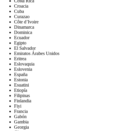
Costa Rica
Croacia
Cuba
Curazao
Côte d’Ivoire
Dinamarca
Dominica
Ecuador
Egipto
El Salvador
Emiratos Árabes Unidos
Eritrea
Eslovaquia
Eslovenia
España
Estonia
Esuatini
Etiopía
Filipinas
Finlandia
Fiyi
Francia
Gabón
Gambia
Georgia