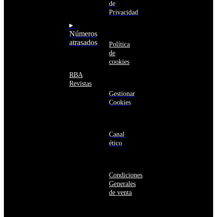
Armenia
de
seguro
Aruba
Privacidad
Australia
▸
Austria
Números
Azerbaiyán
atrasados
Política
Bahamas
de
Bangladés
cookies
Barbados
Baréin
RBA
Belice
Revistas
Benín
Gestionar
Bermudas
Cookies
Bielorrusia
Bolivia
Bosnia
y
Canal
Herzegovina
ético
Botsuana
Brasil
Brunéi
Condiciones
Bulgaria
Generales
Burkina
de venta
Faso
Burundi
Bután