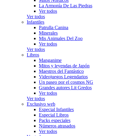
Mitos Nórdicos
La Armonía De Las Piedras
Ver todos
Ver todos
Infantiles
Patrulla Canina
Minerales
Mis Animales Del Zoo
Ver todos
Ver todos
Libros
Manganime
Mitos y leyendas de Japón
Maestros del Fantástico
Videojuegos Legendarios
Un paseo por el cosmos NG
Grandes autores Lit Gredos
Ver todos
Ver todos
Exclusivo web
Especial Infantiles
Especial Libros
Packs especiales
Números atrasados
Ver todos