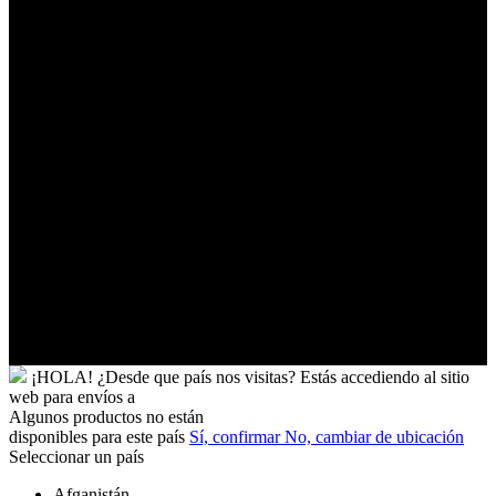
Palestinos
Timor-
Leste
Togo
Tokelau
Tonga
Trinidad
y
Tobago
Turkmenistán
Turquía
Tuvalu
Túnez
Ucrania
Uganda
Uruguay
Yibuti
¡HOLA!
¿Desde que país nos visitas?
Estás accediendo al sitio
web para
envíos a
Algunos productos no están
disponibles para este país
Sí, confirmar
No, cambiar de ubicación
Seleccionar un país
Afganistán