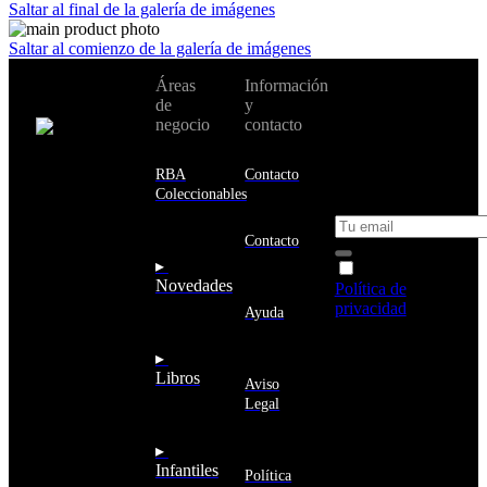
Saltar al final de la galería de imágenes
Saltar al comienzo de la galería de imágenes
No te pierdas
Áreas
Información
Cambiar de
todas nuestras
de
y
país:
novedades y
negocio
contacto
ofertas en tu
email y consigue
Estados
un 10% de
RBA
Contacto
Unidos
descuento en tu
Coleccionables
próxima compra
Afganistán
Albania
Contacto
Alemania
▸
Acepto la
Andorra
Novedades
Política de
Angola
privacidad
y
Ayuda
Anguila
deseo recibir
Antigua
información
▸
y
sobre los
Libros
Barbuda
Aviso
productos y
Antártida
Legal
servicios de la
Arabia
Comunidad
Saudí
RBA
▸
Argelia
Estás navegando
Infantiles
Argentina
Política
en un sitio web