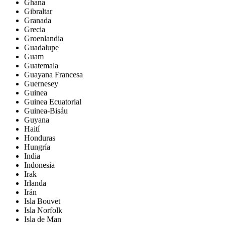
Ghana
Gibraltar
Granada
Grecia
Groenlandia
Guadalupe
Guam
Guatemala
Guayana Francesa
Guernesey
Guinea
Guinea Ecuatorial
Guinea-Bisáu
Guyana
Haití
Honduras
Hungría
India
Indonesia
Irak
Irlanda
Irán
Isla Bouvet
Isla Norfolk
Isla de Man