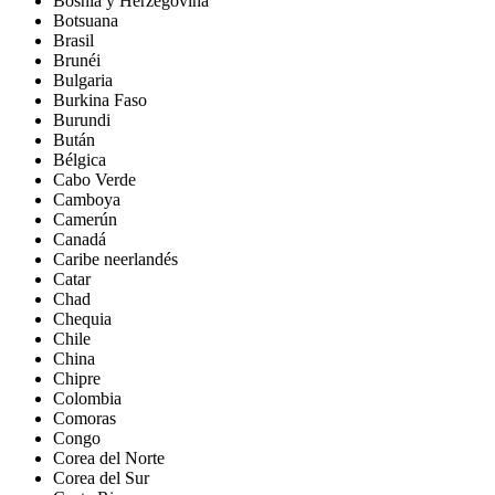
Bosnia y Herzegovina
Botsuana
Brasil
Brunéi
Bulgaria
Burkina Faso
Burundi
Bután
Bélgica
Cabo Verde
Camboya
Camerún
Canadá
Caribe neerlandés
Catar
Chad
Chequia
Chile
China
Chipre
Colombia
Comoras
Congo
Corea del Norte
Corea del Sur