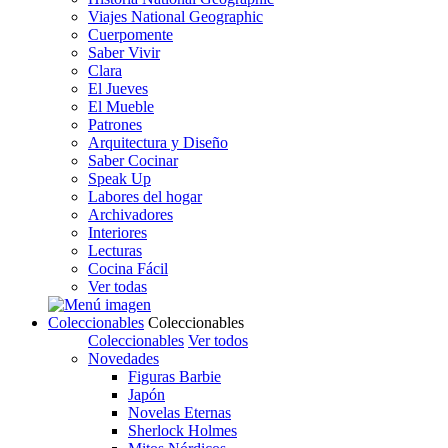
Viajes National Geographic
Cuerpomente
Saber Vivir
Clara
El Jueves
El Mueble
Patrones
Arquitectura y Diseño
Saber Cocinar
Speak Up
Labores del hogar
Archivadores
Interiores
Lecturas
Cocina Fácil
Ver todas
Coleccionables
Coleccionables
Coleccionables
Ver todos
Novedades
Figuras Barbie
Japón
Novelas Eternas
Sherlock Holmes