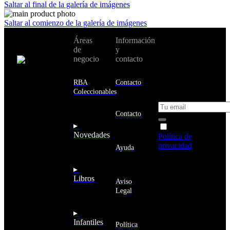
Saltar al final de la galería de imágenes
Saltar al comienzo de la galería de imágenes
No te pierdas
Áreas
Información
Cambiar de
todas nuestras
de
y
país:
novedades y
negocio
contacto
ofertas en tu
email y consigue
Estados
un 10% de
RBA
Contacto
Unidos
descuento en tu
Coleccionables
próxima compra
Afganistán
Albania
Contacto
Alemania
▸
Acepto la
Andorra
Novedades
Política de
Angola
privacidad
y
Ayuda
Anguila
deseo recibir
Antigua
información
▸
y
sobre los
Libros
Barbuda
Aviso
productos y
Antártida
Legal
servicios de la
Arabia
Comunidad
Saudí
RBA
▸
Argelia
Estás navegando
Infantiles
Argentina
Política
en un sitio web