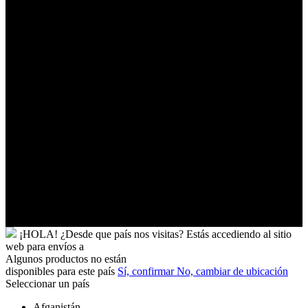
Palestinos
Timor-
Leste
Togo
Tokelau
Tonga
Trinidad
y
Tobago
Turkmenistán
Turquía
Tuvalu
Túnez
Ucrania
Uganda
Uruguay
Yibuti
¡HOLA!
¿Desde que país nos visitas?
Estás accediendo al sitio
web para
envíos a
Algunos productos no están
disponibles para este país
Sí, confirmar
No, cambiar de ubicación
Seleccionar un país
Afganistán