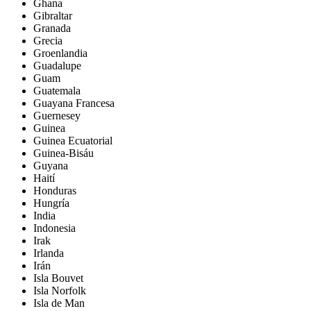
Ghana
Gibraltar
Granada
Grecia
Groenlandia
Guadalupe
Guam
Guatemala
Guayana Francesa
Guernesey
Guinea
Guinea Ecuatorial
Guinea-Bisáu
Guyana
Haití
Honduras
Hungría
India
Indonesia
Irak
Irlanda
Irán
Isla Bouvet
Isla Norfolk
Isla de Man