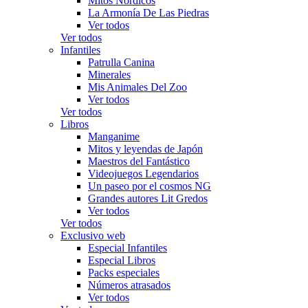
Mitos Nórdicos
La Armonía De Las Piedras
Ver todos
Ver todos
Infantiles
Patrulla Canina
Minerales
Mis Animales Del Zoo
Ver todos
Ver todos
Libros
Manganime
Mitos y leyendas de Japón
Maestros del Fantástico
Videojuegos Legendarios
Un paseo por el cosmos NG
Grandes autores Lit Gredos
Ver todos
Ver todos
Exclusivo web
Especial Infantiles
Especial Libros
Packs especiales
Números atrasados
Ver todos