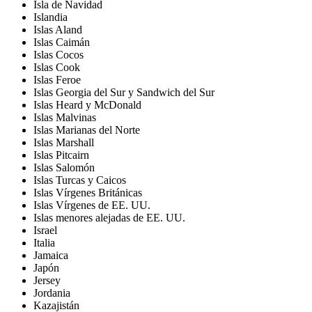
Isla de Navidad
Islandia
Islas Aland
Islas Caimán
Islas Cocos
Islas Cook
Islas Feroe
Islas Georgia del Sur y Sandwich del Sur
Islas Heard y McDonald
Islas Malvinas
Islas Marianas del Norte
Islas Marshall
Islas Pitcairn
Islas Salomón
Islas Turcas y Caicos
Islas Vírgenes Británicas
Islas Vírgenes de EE. UU.
Islas menores alejadas de EE. UU.
Israel
Italia
Jamaica
Japón
Jersey
Jordania
Kazajistán