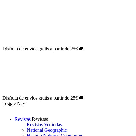
Oferta Exclusiva:
10% en la colección Barbie al suscribirte.
¡Suscríbete hoy!
NOVEDAD
| Novelas Eternas al
50%
de descuento.
¡Suscríbete
hoy!
NOVEDAD
| Sherlock Holmes al
50%
de descuento.
¡Suscríbete y
disfruta!
NOVEDAD
| Colección Japón al
44%
de descuento.
¡Suscríbete
ya!
Disfruta de envíos gratis a partir de 25€ 🚚
Oferta Exclusiva:
10% en la colección Barbie al suscribirte.
¡Suscríbete hoy!
NOVEDAD
| Novelas Eternas al
50%
de descuento.
¡Suscríbete
hoy!
NOVEDAD
| Sherlock Holmes al
50%
de descuento.
¡Suscríbete y
disfruta!
NOVEDAD
| Colección Japón al
44%
de descuento.
¡Suscríbete
ya!
Disfruta de envíos gratis a partir de 25€ 🚚
Toggle Nav
Revistas
Revistas
Revistas
Ver todas
National Geographic
Historia National Geographic