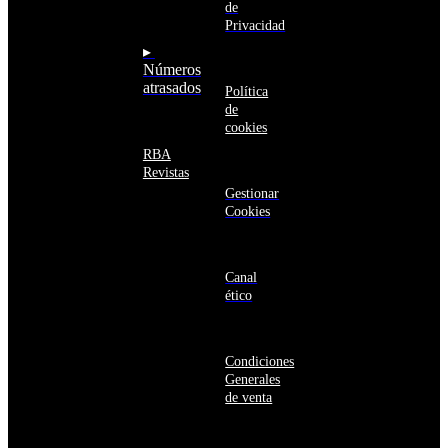
Armenia
de
seguro
Aruba
Privacidad
Australia
▸
Austria
Números
Azerbaiyán
atrasados
Política
Bahamas
de
Bangladés
cookies
Barbados
Baréin
RBA
Belice
Revistas
Benín
Gestionar
Bermudas
Cookies
Bielorrusia
Bolivia
Bosnia
y
Canal
Herzegovina
ético
Botsuana
Brasil
Brunéi
Condiciones
Bulgaria
Generales
Burkina
de venta
Faso
Burundi
Bután