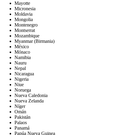
Mayotte
Micronesia
Moldavia
Mongolia
Montenegro
Montserrat
Mozambique
Myanmar (Birmania)
México
Mónaco
Namibia
Nauru
Nepal
Nicaragua
Nigeria
Niue
Noruega
Nueva Caledonia
Nueva Zelanda
Níger
Omán
Pakistán
Palaos
Panamá
Papúa Nueva Guinea