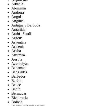
Albania
Alemania
Andorra
Angola
Anguila
Antigua y Barbuda
Antártida
Arabia Saudí
Argelia
Argentina
Armenia
Aruba
Australia
Austria
Azerbaiyán
Bahamas
Bangladés
Barbados
Baréin
Belice
Benín
Bermudas
Bielorrusia
Bolivia