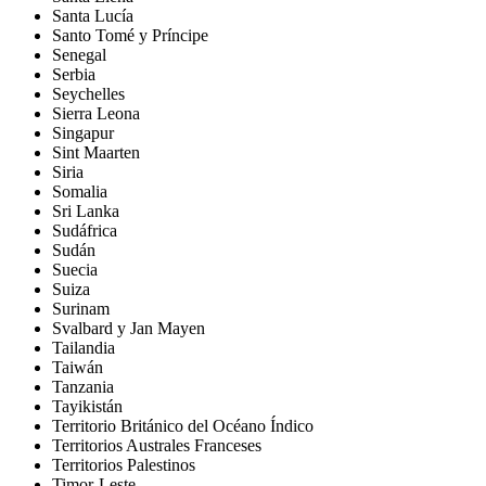
Santa Lucía
Santo Tomé y Príncipe
Senegal
Serbia
Seychelles
Sierra Leona
Singapur
Sint Maarten
Siria
Somalia
Sri Lanka
Sudáfrica
Sudán
Suecia
Suiza
Surinam
Svalbard y Jan Mayen
Tailandia
Taiwán
Tanzania
Tayikistán
Territorio Británico del Océano Índico
Territorios Australes Franceses
Territorios Palestinos
Timor-Leste