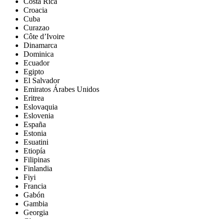
Costa Rica
Croacia
Cuba
Curazao
Côte d’Ivoire
Dinamarca
Dominica
Ecuador
Egipto
El Salvador
Emiratos Árabes Unidos
Eritrea
Eslovaquia
Eslovenia
España
Estonia
Esuatini
Etiopía
Filipinas
Finlandia
Fiyi
Francia
Gabón
Gambia
Georgia