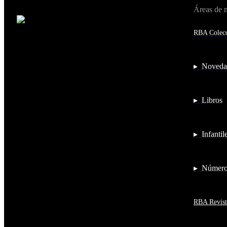
Áreas de 
Cambiar de país:
Estados Unidos
RBA Colecc
Afganistán
Albania
Alemania
Andorra
▸ Noveda
Angola
Anguila
Antigua y Barbuda
▸ Libros
Antártida
Arabia Saudí
Argelia
Argentina
▸ Infantil
Armenia
Aruba
Australia
Austria
▸ Números
Azerbaiyán
Bahamas
Bangladés
Barbados
RBA Revist
Baréin
Belice