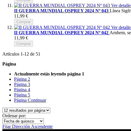
Ver detalle
II GUERRA MUNDIAL OSPREY 2024 Nº 043
Línea Sigfr
11,99 €
Comprar
Ver detalle
II GUERRA MUNDIAL OSPREY 2024 Nº 042
Arnhem, se
11,99 €
Comprar
Artículos
1
-
12
de
51
Página
Actualmente estás leyendo página
1
Página
2
Página
3
Página
4
Página
5
Página
Continuar
Ordenar por:
Fijar Dirección Ascendente