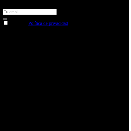
No te pierdas todas nuestras novedades y ofertas en tu email y
consigue un 10% de descuento en tu próxima compra
Acepto la
Política de privacidad
y deseo recibir información
sobre los productos y servicios de la Comunidad RBA
Estás navegando en un sitio web seguro