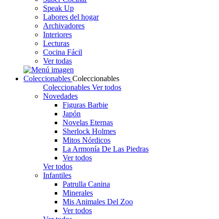
Speak Up
Labores del hogar
Archivadores
Interiores
Lecturas
Cocina Fácil
Ver todas
Coleccionables
Coleccionables
Coleccionables
Ver todos
Novedades
Figuras Barbie
Japón
Novelas Eternas
Sherlock Holmes
Mitos Nórdicos
La Armonía De Las Piedras
Ver todos
Ver todos
Infantiles
Patrulla Canina
Minerales
Mis Animales Del Zoo
Ver todos