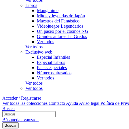
Ver todos
Libros
Manganime
Mitos y leyendas de Japón
Maestros del Fantástico
Videojuegos Legendarios
Un paseo por el cosmos NG
Grandes autores Lit Gredos
Ver todos
Ver todos
Exclusivo web
Especial Infantiles
Especial Libros
Packs especiales
Números atrasados
Ver todos
Ver todos
Ver todos
Acceder / Registrarse
Ver todas las colecciones
Contacto
Ayuda
Aviso legal
Política de Pri
Buscar
Búsqueda avanzada
Buscar