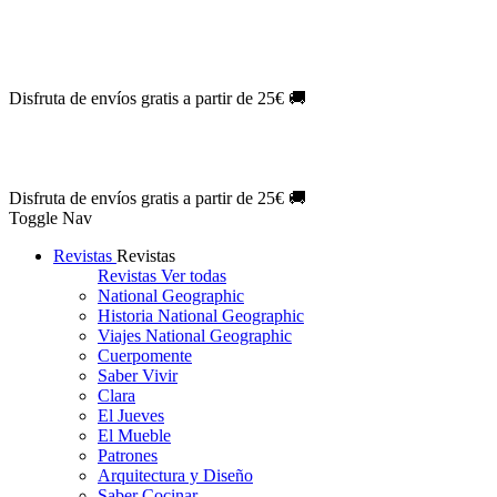
Oferta Exclusiva:
10% en la colección Barbie al suscribirte.
¡Suscríb
NOVEDAD
| Novelas Eternas al
50%
de descuento.
¡Suscríbete hoy
NOVEDAD
| Sherlock Holmes al
50%
de descuento.
¡Suscríbete y d
NOVEDAD
| Colección Japón al
44%
de descuento.
¡Suscríbete ya!
Disfruta de envíos gratis a partir de 25€ 🚚
Oferta Exclusiva:
10% en la colección Barbie al suscribirte.
¡Suscríb
NOVEDAD
| Novelas Eternas al
50%
de descuento.
¡Suscríbete hoy
NOVEDAD
| Sherlock Holmes al
50%
de descuento.
¡Suscríbete y d
NOVEDAD
| Colección Japón al
44%
de descuento.
¡Suscríbete ya!
Disfruta de envíos gratis a partir de 25€ 🚚
Toggle Nav
Revistas
Revistas
Revistas
Ver todas
National Geographic
Historia National Geographic
Viajes National Geographic
Cuerpomente
Saber Vivir
Clara
El Jueves
El Mueble
Patrones
Arquitectura y Diseño
Saber Cocinar