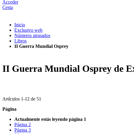
Acceder
Cesta
Inicio
Exclusivo web
Números atrasados
Libros
II Guerra Mundial Osprey
II Guerra Mundial Osprey de E
Artículos
1
-
12
de
51
Página
Actualmente estás leyendo página
1
Página
2
Página
3