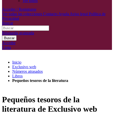
Ver todos
Acceder / Registrarse
Ver todas las colecciones
Contacto
Ayuda
Aviso legal
Política de
Privacidad
Buscar
Búsqueda avanzada
Buscar
Acceder
Cesta
Inicio
Exclusivo web
Números atrasados
Libros
Pequeños tesoros de la literatura
Pequeños tesoros de la
literatura de Exclusivo web