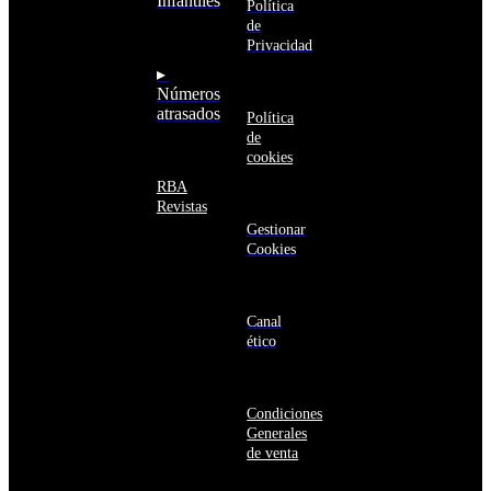
Infantiles
Argentina
Política
en un sitio web
Armenia
de
seguro
Aruba
Privacidad
Australia
▸
Austria
Números
Azerbaiyán
atrasados
Política
Bahamas
de
Bangladés
cookies
Barbados
Baréin
RBA
Belice
Revistas
Benín
Gestionar
Bermudas
Cookies
Bielorrusia
Bolivia
Bosnia
y
Canal
Herzegovina
ético
Botsuana
Brasil
Brunéi
Condiciones
Bulgaria
Generales
Burkina
de venta
Faso
Burundi