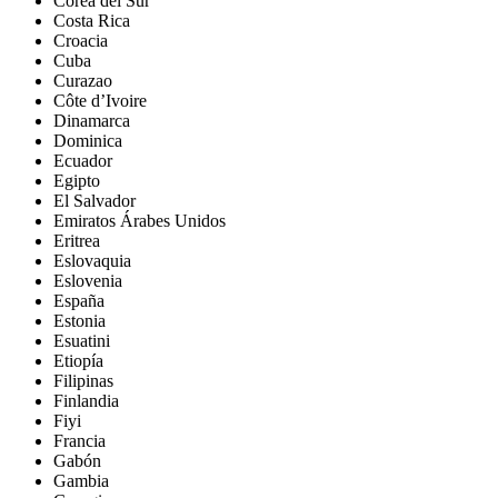
Corea del Sur
Costa Rica
Croacia
Cuba
Curazao
Côte d’Ivoire
Dinamarca
Dominica
Ecuador
Egipto
El Salvador
Emiratos Árabes Unidos
Eritrea
Eslovaquia
Eslovenia
España
Estonia
Esuatini
Etiopía
Filipinas
Finlandia
Fiyi
Francia
Gabón
Gambia