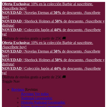
Oferta Exclusiva:
10% en la colección Barbie al suscribirte.
¡Suscríbete hoy!
NOVEDAD
| Novelas Eternas al
50%
de descuento.
¡Suscríbete
hoy!
NOVEDAD
| Sherlock Holmes al
50%
de descuento.
¡Suscríbete y
disfruta!
NOVEDAD
| Colección Japón al
44%
de descuento.
¡Suscríbete
ya!
Disfruta de envíos gratis a partir de 25€ 🚚
Oferta Exclusiva:
10% en la colección Barbie al suscribirte.
¡Suscríbete hoy!
NOVEDAD
| Novelas Eternas al
50%
de descuento.
¡Suscríbete
hoy!
NOVEDAD
| Sherlock Holmes al
50%
de descuento.
¡Suscríbete y
disfruta!
NOVEDAD
| Colección Japón al
44%
de descuento.
¡Suscríbete
ya!
Disfruta de envíos gratis a partir de 25€ 🚚
Toggle Nav
Revistas
Revistas
Revistas
Ver todas
National Geographic
Historia National Geographic
Viajes National Geographic