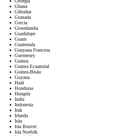
Georgia
Ghana
Gibraltar
Granada
Grecia
Groenlandia
Guadalupe
Guam
Guatemala
Guayana Francesa
Guernesey
Guinea
Guinea Ecuatorial
Guinea-Bisáu
Guyana
Haití
Honduras
Hungría
India
Indonesia
Irak
Irlanda
Irán
Isla Bouvet
Isla Norfolk