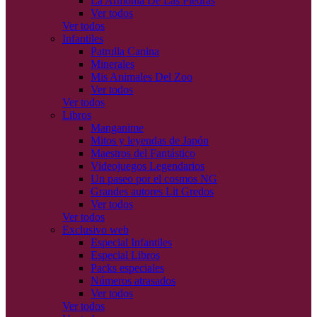
La Armonía De Las Piedras
Ver todos
Ver todos
Infantiles
Patrulla Canina
Minerales
Mis Animales Del Zoo
Ver todos
Ver todos
Libros
Manganime
Mitos y leyendas de Japón
Maestros del Fantástico
Videojuegos Legendarios
Un paseo por el cosmos NG
Grandes autores Lit Gredos
Ver todos
Ver todos
Exclusivo web
Especial Infantiles
Especial Libros
Packs especiales
Números atrasados
Ver todos
Ver todos