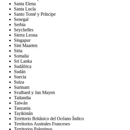
Santa Elena
Santa Lucía
Santo Tomé y Príncipe
Senegal
Serbia
Seychelles
Sierra Leona
Singapur
Sint Maarten
Siria
Somalia
Sri Lanka
Sudáfrica
Sudán
Suecia
Suiza
Surinam
Svalbard y Jan Mayen
Tailandia
Taiwán
Tanzania
Tayikistán
Territorio Británico del Océano Índico
Territorios Australes Franceses
Territorios Palestinos