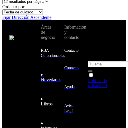
Ordenar por:
Fijar Dirección Ascendente
No te pierdas
Áreas
Información
Cambiar de
todas nuestras
de
y
país:
novedades y
negocio
contacto
ofertas en tu
email y consigue
Estados
un 10% de
RBA
Contacto
Unidos
descuento en tu
Coleccionables
próxima compra
Afganistán
Albania
Contacto
Alemania
▸
Acepto la
Andorra
Novedades
Política de
Angola
privacidad
y
Ayuda
Anguila
deseo recibir
Antigua
información
▸
y
sobre los
Libros
Barbuda
Aviso
productos y
Antártida
Legal
servicios de la
Arabia
Comunidad
Saudí
RBA
▸
Argelia
Estás navegando