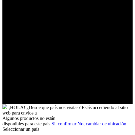
Territorios
Palestinos
Timor-
Leste
Togo
Tokelau
Tonga
Trinidad
y
Tobago
Turkmenistán
Turquía
Tuvalu
Túnez
Ucrania
Uganda
Uruguay
Yibuti
¡HOLA!
¿Desde que país nos visitas?
Estás accediendo al sitio
web para
envíos a
Algunos productos no están
disponibles para este país
Sí, confirmar
No, cambiar de ubicación
Seleccionar un país