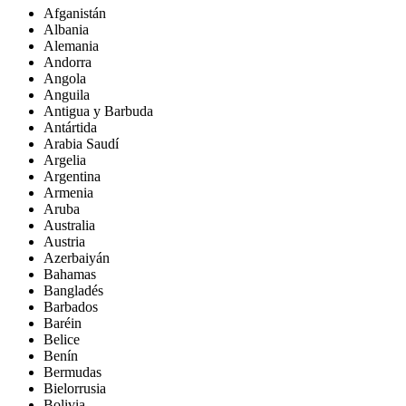
Afganistán
Albania
Alemania
Andorra
Angola
Anguila
Antigua y Barbuda
Antártida
Arabia Saudí
Argelia
Argentina
Armenia
Aruba
Australia
Austria
Azerbaiyán
Bahamas
Bangladés
Barbados
Baréin
Belice
Benín
Bermudas
Bielorrusia
Bolivia