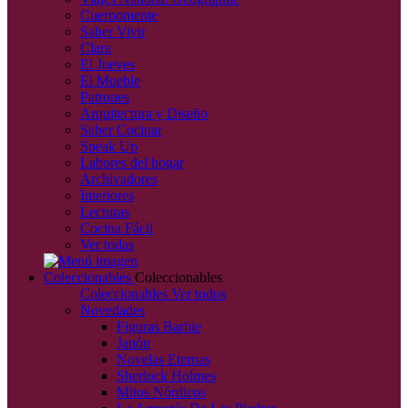
Cuerpomente
Saber Vivir
Clara
El Jueves
El Mueble
Patrones
Arquitectura y Diseño
Saber Cocinar
Speak Up
Labores del hogar
Archivadores
Interiores
Lecturas
Cocina Fácil
Ver todas
Coleccionables
Coleccionables
Coleccionables
Ver todos
Novedades
Figuras Barbie
Japón
Novelas Eternas
Sherlock Holmes
Mitos Nórdicos