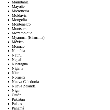
Mauritania
Mayotte
Micronesia
Moldavia
Mongolia
Montenegro
Montserrat
Mozambique
Myanmar (Birmania)
México
Mónaco
Namibia
Nauru
Nepal
Nicaragua
Nigeria
Niue
Noruega
Nueva Caledonia
Nueva Zelanda
Níger
Omán
Pakistán
Palaos
Panamá