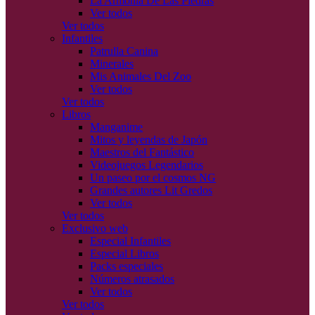
La Armonía De Las Piedras
Ver todos
Ver todos
Infantiles
Patrulla Canina
Minerales
Mis Animales Del Zoo
Ver todos
Ver todos
Libros
Manganime
Mitos y leyendas de Japón
Maestros del Fantástico
Videojuegos Legendarios
Un paseo por el cosmos NG
Grandes autores Lit Gredos
Ver todos
Ver todos
Exclusivo web
Especial Infantiles
Especial Libros
Packs especiales
Números atrasados
Ver todos
Ver todos