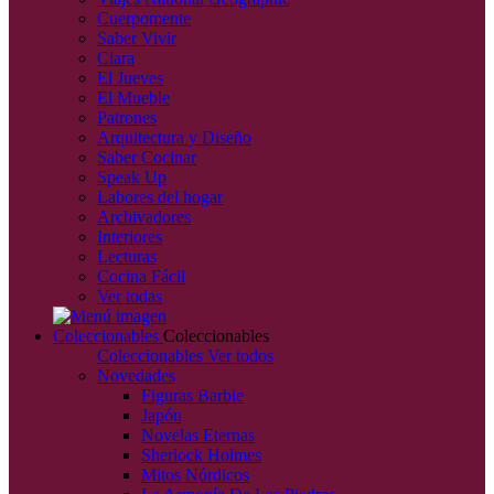
Cuerpomente
Saber Vivir
Clara
El Jueves
El Mueble
Patrones
Arquitectura y Diseño
Saber Cocinar
Speak Up
Labores del hogar
Archivadores
Interiores
Lecturas
Cocina Fácil
Ver todas
Coleccionables
Coleccionables
Coleccionables
Ver todos
Novedades
Figuras Barbie
Japón
Novelas Eternas
Sherlock Holmes
Mitos Nórdicos