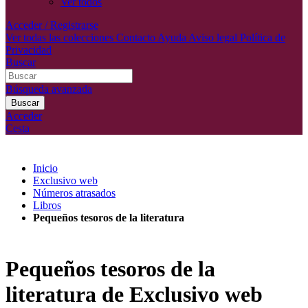
Ver todos
Acceder / Registrarse
Ver todas las colecciones
Contacto
Ayuda
Aviso legal
Política de
Privacidad
Buscar
Búsqueda avanzada
Buscar
Acceder
Cesta
Inicio
Exclusivo web
Números atrasados
Libros
Pequeños tesoros de la literatura
Pequeños tesoros de la
literatura de Exclusivo web