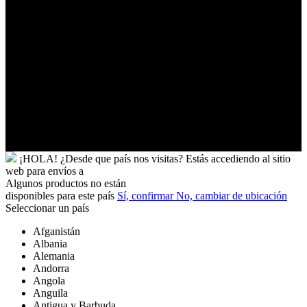
Trinidad
y
Tobago
Turkmenistán
Turquía
Tuvalu
Túnez
Ucrania
Uganda
Uruguay
Yibuti
¡HOLA!
¿Desde que país nos visitas?
Estás accediendo al sitio
web para
envíos a
Algunos productos no están
disponibles para este país
Sí, confirmar
No, cambiar de ubicación
Seleccionar un país
Afganistán
Albania
Alemania
Andorra
Angola
Anguila
Antigua y Barbuda