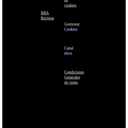
de
Bangladés
cookies
Barbados
Baréin
RBA
Belice
Revistas
Benín
Gestionar
Bermudas
Cookies
Bielorrusia
Bolivia
Bosnia
y
Canal
Herzegovina
ético
Botsuana
Brasil
Brunéi
Condiciones
Bulgaria
Generales
Burkina
de venta
Faso
Burundi
Bután
Bélgica
Cabo
Verde
Camboya
Camerún
Canadá