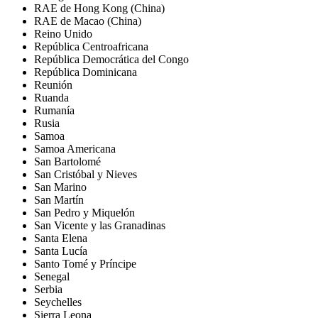
RAE de Hong Kong (China)
RAE de Macao (China)
Reino Unido
República Centroafricana
República Democrática del Congo
República Dominicana
Reunión
Ruanda
Rumanía
Rusia
Samoa
Samoa Americana
San Bartolomé
San Cristóbal y Nieves
San Marino
San Martín
San Pedro y Miquelón
San Vicente y las Granadinas
Santa Elena
Santa Lucía
Santo Tomé y Príncipe
Senegal
Serbia
Seychelles
Sierra Leona