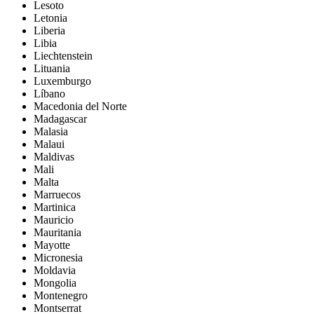
Lesoto
Letonia
Liberia
Libia
Liechtenstein
Lituania
Luxemburgo
Líbano
Macedonia del Norte
Madagascar
Malasia
Malaui
Maldivas
Mali
Malta
Marruecos
Martinica
Mauricio
Mauritania
Mayotte
Micronesia
Moldavia
Mongolia
Montenegro
Montserrat