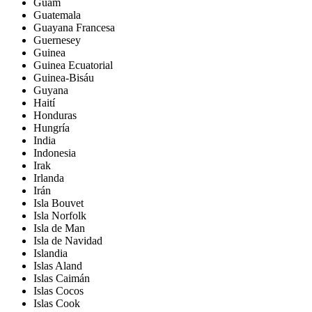
Guam
Guatemala
Guayana Francesa
Guernesey
Guinea
Guinea Ecuatorial
Guinea-Bisáu
Guyana
Haití
Honduras
Hungría
India
Indonesia
Irak
Irlanda
Irán
Isla Bouvet
Isla Norfolk
Isla de Man
Isla de Navidad
Islandia
Islas Aland
Islas Caimán
Islas Cocos
Islas Cook