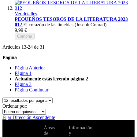
Ver detalles
PEQUEÑOS TESOROS DE LA LITERATURA 2023
012
El corazón de las tinieblas (Joseph Conrad)
9,99 €
Comprar
Artículos
13
-
24
de
31
Página
Página
Anterior
Página
1
Actualmente estás leyendo página
2
Página
3
Página
Continuar
Ordenar por:
Fijar Dirección Ascendente
No te pierdas
Áreas
Información
Cambiar de
todas nuestras
de
y
país:
novedades y