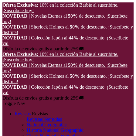
Oferta Exclusiva:
10% en la colección Barbie al suscribirte.
¡Suscríbete hoy!
NOVEDAD
| Novelas Eternas al
50%
de descuento.
¡Suscríbete
hoy!
NOVEDAD
| Sherlock Holmes al
50%
de descuento.
¡Suscríbete y
disfruta!
NOVEDAD
| Colección Japón al
44%
de descuento.
¡Suscríbete
ya!
Disfruta de envíos gratis a partir de 25€ 🚚
Oferta Exclusiva:
10% en la colección Barbie al suscribirte.
¡Suscríbete hoy!
NOVEDAD
| Novelas Eternas al
50%
de descuento.
¡Suscríbete
hoy!
NOVEDAD
| Sherlock Holmes al
50%
de descuento.
¡Suscríbete y
disfruta!
NOVEDAD
| Colección Japón al
44%
de descuento.
¡Suscríbete
ya!
Disfruta de envíos gratis a partir de 25€ 🚚
Toggle Nav
Revistas
Revistas
Revistas
Ver todas
National Geographic
Historia National Geographic
Viajes National Geographic