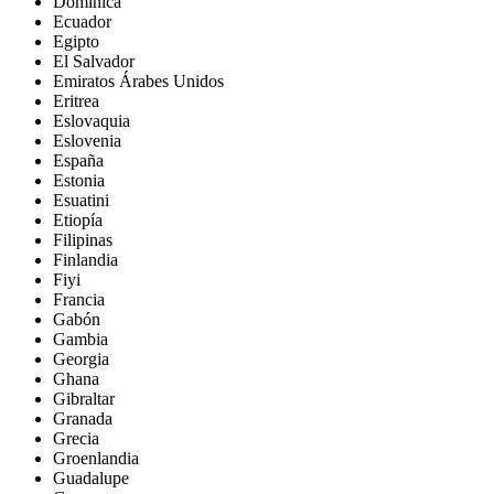
Dominica
Ecuador
Egipto
El Salvador
Emiratos Árabes Unidos
Eritrea
Eslovaquia
Eslovenia
España
Estonia
Esuatini
Etiopía
Filipinas
Finlandia
Fiyi
Francia
Gabón
Gambia
Georgia
Ghana
Gibraltar
Granada
Grecia
Groenlandia
Guadalupe