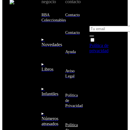
negocio
contacto
ofertas en tu
email y consigue
Estados
un 10% de
RBA
Contacto
Unidos
descuento en tu
Coleccionables
próxima compra
Afganistán
Albania
Contacto
Alemania
▸
Acepto la
Andorra
Novedades
Política de
Angola
privacidad
y
Ayuda
Anguila
deseo recibir
Antigua
información
▸
y
sobre los
Libros
Barbuda
Aviso
productos y
Antártida
Legal
servicios de la
Arabia
Comunidad
Saudí
RBA
▸
Argelia
Estás navegando
Infantiles
Argentina
Política
en un sitio web
Armenia
de
seguro
Aruba
Privacidad
Australia
▸
Austria
Números
Azerbaiyán
atrasados
Política
Bahamas