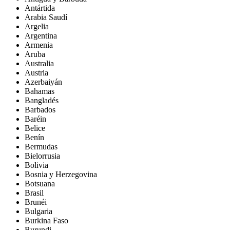
Antártida
Arabia Saudí
Argelia
Argentina
Armenia
Aruba
Australia
Austria
Azerbaiyán
Bahamas
Bangladés
Barbados
Baréin
Belice
Benín
Bermudas
Bielorrusia
Bolivia
Bosnia y Herzegovina
Botsuana
Brasil
Brunéi
Bulgaria
Burkina Faso
Burundi